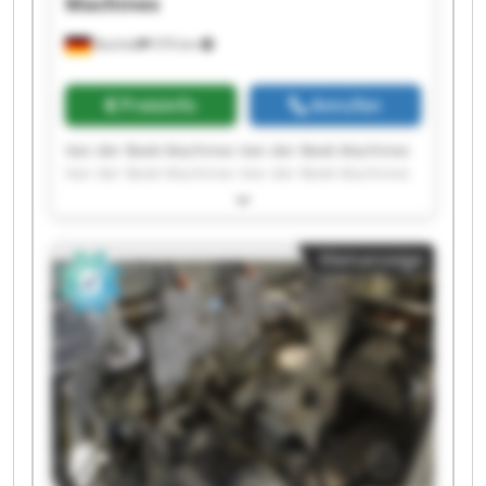
Machines
Bocholt
570 km
Preisinfo
Anrufen
Van der Beek Machines Van der Beek Machines
Van der Beek Machines Van der Beek Machines
Van der Beek Machines Van der Beek Machines
Van der Beek Machines Van der Beek Machines
Van der Beek Machines Van der Beek Machines
Kleinanzeige
Van der Beek Machines Van der Beek Machines
Van der Beek Machines Van der Beek Machines
Van der Beek Machines Van der Beek Machines
Van der Beek Machines Van der Beek Machines
Van der Beek Machines Van der Beek Machines