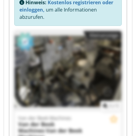
Hinweis:
Kostenlos registrieren oder
einloggen,
um alle Informationen
abzurufen.
Kleinanzeige
1
/
1
Van der Beek Machines
Van der Beek
Machines
Van der Beek