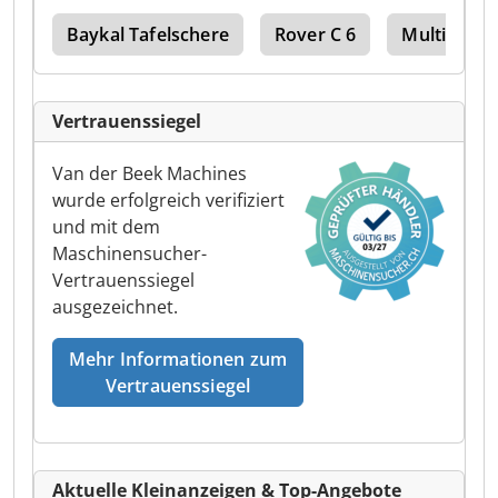
sch
Baykal Tafelschere
Rover C 6
Multitool
Vertrauenssiegel
Van der Beek Machines
wurde erfolgreich verifiziert
und mit dem
Maschinensucher-
Vertrauenssiegel
ausgezeichnet.
Mehr Informationen zum
Vertrauenssiegel
Aktuelle Kleinanzeigen & Top-Angebote