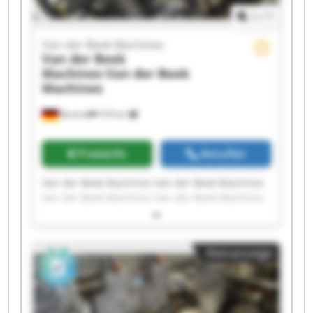
1
/
1
Van der Beek Machines
Van der Beek
Machines
Van der Beek
Machines
Bocholt
570 km
Preisinfo
Anrufen
Van der Beek Machines Van der Beek Machines
Van der Beek Machines Van der Beek Machines
Van der Beek Machines Van der Beek Machines
Van der Beek Machines Van der Beek Machines
Van der Beek Machines Van der Beek Machines
Kleinanzeige
Van der Beek Machines Van der Beek Machines
Van der Beek Machines Van der Beek Machines
Van der Beek Machines Van der Beek Machines
Van der Beek Machines Van der Beek Machines