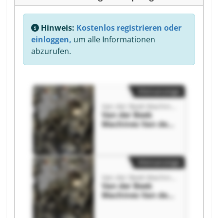
Hinweis:
Kostenlos registrieren oder
einloggen,
um alle Informationen
abzurufen.
Kleinanzeige
Van der Beek Machines
Van der Beek
Machines Van der
Beek Machines
Kleinanzeige
Van der Beek Machines
Van der Beek
Machines Van der
Beek Machines