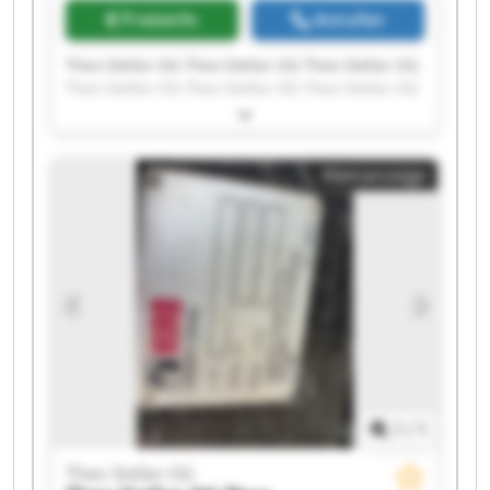
Preisinfo
Anrufen
Theo Stefan OG Theo Stefan OG Theo Stefan OG
Theo Stefan OG Theo Stefan OG Theo Stefan OG
Theo Stefan OG Theo Stefan OG Theo Stefan OG
Theo Stefan OG Theo Stefan OG Theo Stefan OG
Theo Stefan OG Theo Stefan OG Theo Stefan OG
Kleinanzeige
Theo Stefan OG Theo Stefan OG Theo Stefan OG
Theo Stefan OG Theo Stefan OG
1
/
1
Theo Stefan OG