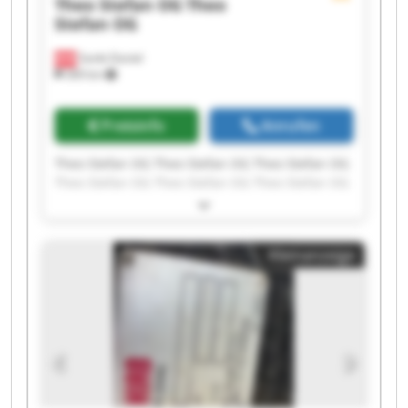
Theo Stefan OG
Theo
Stefan OG
Sankt Daniel
369 km
Preisinfo
Anrufen
Theo Stefan OG Theo Stefan OG Theo Stefan OG
Theo Stefan OG Theo Stefan OG Theo Stefan OG
Theo Stefan OG Theo Stefan OG Theo Stefan OG
Theo Stefan OG Theo Stefan OG Theo Stefan OG
Theo Stefan OG Theo Stefan OG Theo Stefan OG
Kleinanzeige
Theo Stefan OG Theo Stefan OG Theo Stefan OG
Theo Stefan OG Theo Stefan OG