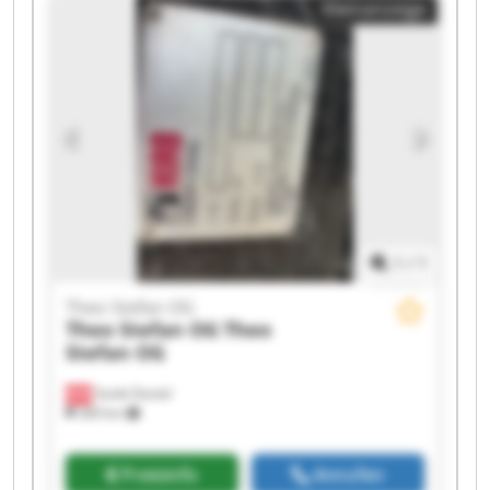
Kleinanzeige
Theo Stefan OG Theo Stefan OG Theo Stefan OG
Theo Stefan OG Theo Stefan OG
1
/
1
Theo Stefan OG
Theo Stefan OG
Theo
Stefan OG
Sankt Daniel
369 km
Preisinfo
Anrufen