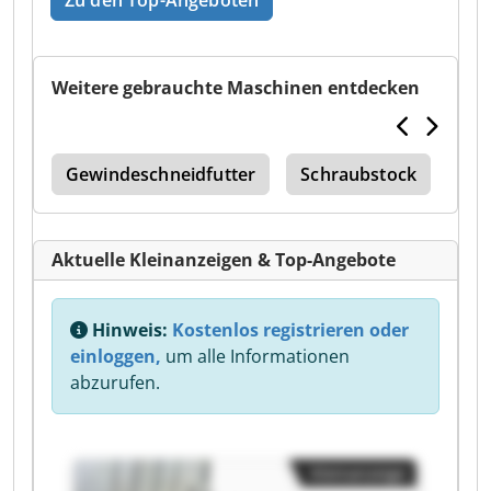
Zu den Top-Angeboten
Weitere gebrauchte Maschinen entdecken
ine
Gewindeschneidfutter
Schraubstock
Wis
Aktuelle Kleinanzeigen & Top-Angebote
Hinweis:
Kostenlos registrieren oder
einloggen,
um alle Informationen
abzurufen.
Kleinanzeige