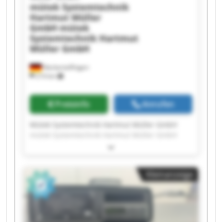
mütek Systemtechnik
Hartmut Müller
GmbH
mütek
Systemtechnik Hartmut
Müller GmbH
Neckartailfingen
214 km
Preisinfo
Anrufen
Mütek Systemtechnik Hartmut Müller GmbH
mütek Systemtechnik Hartmut Müller GmbH
mütek Systemtechnik Hartmut Müller GmbH
mütek Systemtechnik Hartmut Müller GmbH
mütek Systemtechnik Hartmut Müller GmbH
Kleinanzeige
mütek Systemtechnik Hartmut Müller GmbH
mütek Systemtechnik Hartmut Müller GmbH
mütek Systemtechnik Hartmut Müller GmbH
mütek Systemtechnik Hartmut Müller GmbH
mütek Systemtechnik Hartmut Müller GmbH