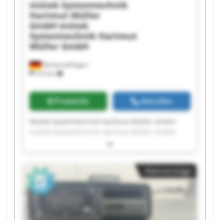
mütek Systemtechnik
Hartmut Müller
GmbH
mütek
Systemtechnik Hartmut
Müller GmbH
Neckartailfingen
214 km
Preisinfo
Anrufen
Mütek Systemtechnik Hartmut Müller GmbH
mütek Systemtechnik Hartmut Müller GmbH
mütek Systemtechnik Hartmut Müller GmbH
mütek Systemtechnik Hartmut Müller GmbH
mütek Systemtechnik Hartmut Müller GmbH
Kleinanzeige
mütek Systemtechnik Hartmut Müller GmbH
mütek Systemtechnik Hartmut Müller GmbH
mütek Systemtechnik Hartmut Müller GmbH
mütek Systemtechnik Hartmut Müller GmbH
mütek Systemtechnik Hartmut Müller GmbH