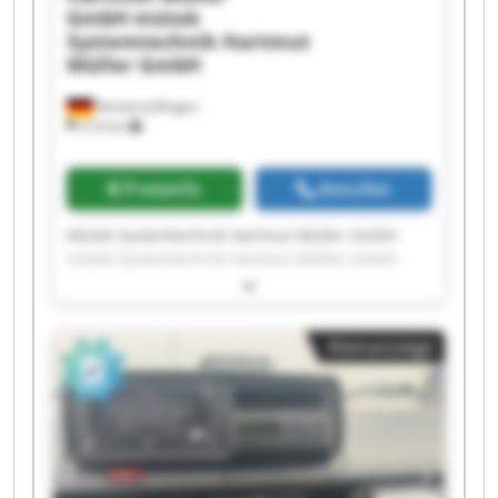
GmbH
mütek
Systemtechnik Hartmut
Müller GmbH
Neckartailfingen
214 km
Preisinfo
Anrufen
Mütek Systemtechnik Hartmut Müller GmbH
mütek Systemtechnik Hartmut Müller GmbH
mütek Systemtechnik Hartmut Müller GmbH
mütek Systemtechnik Hartmut Müller GmbH
mütek Systemtechnik Hartmut Müller GmbH
Kleinanzeige
mütek Systemtechnik Hartmut Müller GmbH
mütek Systemtechnik Hartmut Müller GmbH
mütek Systemtechnik Hartmut Müller GmbH
mütek Systemtechnik Hartmut Müller GmbH
mütek Systemtechnik Hartmut Müller GmbH
mütek Systemtechnik Hartmut Müller GmbH
mütek Systemtechnik Hartmut Müller GmbH