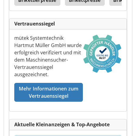
hed
Brikettierpresse
Brikettpresse
Brikettpr
Vertrauenssiegel
mütek Systemtechnik
Hartmut Müller GmbH wurde
erfolgreich verifiziert und mit
dem Maschinensucher-
Vertrauenssiegel
ausgezeichnet.
Mehr Informationen zum
Vertrauenssiegel
Aktuelle Kleinanzeigen & Top-Angebote