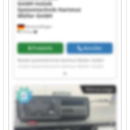
GmbH
mütek
Systemtechnik Hartmut
Müller GmbH
Neckartailfingen
214 km
Preisinfo
Anrufen
Mütek Systemtechnik Hartmut Müller GmbH
mütek Systemtechnik Hartmut Müller GmbH
mütek Systemtechnik Hartmut Müller GmbH
mütek Systemtechnik Hartmut Müller GmbH
mütek Systemtechnik Hartmut Müller GmbH
Kleinanzeige
mütek Systemtechnik Hartmut Müller GmbH
mütek Systemtechnik Hartmut Müller GmbH
mütek Systemtechnik Hartmut Müller GmbH
mütek Systemtechnik Hartmut Müller GmbH
mütek Systemtechnik Hartmut Müller GmbH
mütek Systemtechnik Hartmut Müller GmbH
mütek Systemtechnik Hartmut Müller GmbH