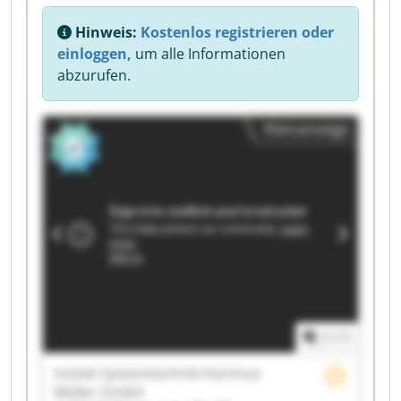
Hinweis:
Kostenlos registrieren oder
einloggen,
um alle Informationen
abzurufen.
Kleinanzeige
1
/
1
mütek Systemtechnik Hartmut
Müller GmbH