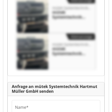
Kleinanzeige
GmbH
mütek Systemtechnik Hartmut Müller GmbH
mütek
Systemtechnik
Hartmut Müller
GmbH mütek
Systemtechnik
Hartmut Müller
Kleinanzeige
GmbH
mütek Systemtechnik Hartmut Müller GmbH
mütek
Systemtechnik
Hartmut Müller
GmbH mütek
Systemtechnik
Hartmut Müller
GmbH
Anfrage an mütek Systemtechnik Hartmut
Müller GmbH senden
Name*