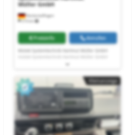
Müller GmbH
Neckartailfingen
214 km
Preisinfo
Anrufen
Mütek Systemtechnik Hartmut Müller GmbH
mütek Systemtechnik Hartmut Müller GmbH
mütek Systemtechnik Hartmut Müller GmbH
mütek Systemtechnik Hartmut Müller GmbH
mütek Systemtechnik Hartmut Müller GmbH
Kleinanzeige
mütek Systemtechnik Hartmut Müller GmbH
mütek Systemtechnik Hartmut Müller GmbH
mütek Systemtechnik Hartmut Müller GmbH
mütek Systemtechnik Hartmut Müller GmbH
mütek Systemtechnik Hartmut Müller GmbH
mütek Systemtechnik Hartmut Müller GmbH
mütek Systemtechnik Hartmut Müller GmbH
mütek Systemtechnik Hartmut Müller GmbH
mütek Systemtechnik Hartmut Müller GmbH