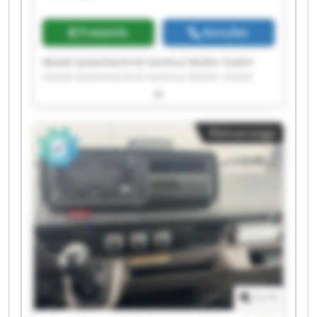
Preisinfo
Anrufen
Mütek Systemtechnik Hartmut Müller GmbH
mütek Systemtechnik Hartmut Müller GmbH
mütek Systemtechnik Hartmut Müller GmbH
mütek Systemtechnik Hartmut Müller GmbH
mütek Systemtechnik Hartmut Müller GmbH
Kleinanzeige
mütek Systemtechnik Hartmut Müller GmbH
mütek Systemtechnik Hartmut Müller GmbH
mütek Systemtechnik Hartmut Müller GmbH
mütek Systemtechnik Hartmut Müller GmbH
mütek Systemtechnik Hartmut Müller GmbH
mütek Systemtechnik Hartmut Müller GmbH
mütek Systemtechnik Hartmut Müller GmbH
mütek Systemtechnik Hartmut Müller GmbH
mütek Systemtechnik Hartmut Müller GmbH
mütek Systemtechnik Hartmut Müller GmbH
mütek Systemtechnik Hartmut Müller GmbH
1
/
1
mütek Systemtechnik Hartmut Müller GmbH
mütek Systemtechnik Hartmut Müller GmbH