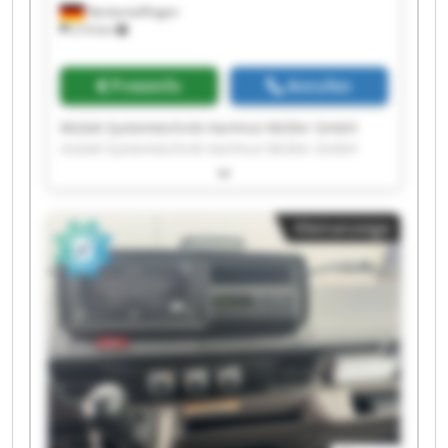
Neckartailfingen
214 km
Preisinfo
Anrufen
Mütek Systemtechnik Hartmut Müller GmbH
mütek Systemtechnik Hartmut Müller GmbH
mütek Systemtechnik Hartmut Müller GmbH
mütek Systemtechnik Hartmut Müller GmbH
mütek Systemtechnik Hartmut Müller GmbH
Kleinanzeige
mütek Systemtechnik Hartmut Müller GmbH
mütek Systemtechnik Hartmut Müller GmbH
mütek Systemtechnik Hartmut Müller GmbH
mütek Systemtechnik Hartmut Müller GmbH
mütek Systemtechnik Hartmut Müller GmbH
mütek Systemtechnik Hartmut Müller GmbH
mütek Systemtechnik Hartmut Müller GmbH
mütek Systemtechnik Hartmut Müller GmbH
mütek Systemtechnik Hartmut Müller GmbH
mütek Systemtechnik Hartmut Müller GmbH
mütek Systemtechnik Hartmut Müller GmbH