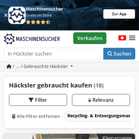
Maschinensucher
Zur App
Gratis im Store
Verkaufen
Suchen
/ ... / Gebrauchte Häcksler
Häcksler gebraucht kaufen
(18)
Filter
Relevanz
Recycling- & Entsorgungsmaschi
Alle Filter entfernen
Kleinanzeige