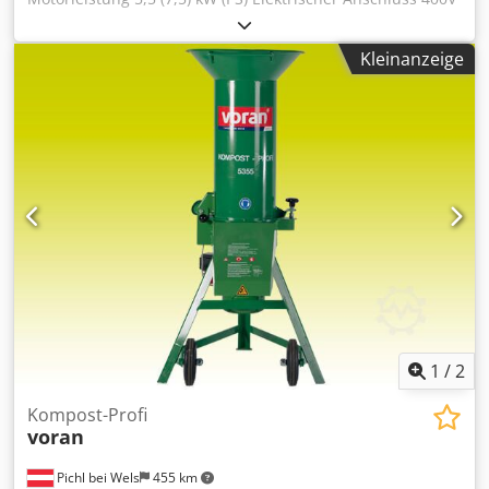
50Hz (3 Phasen) Chsdpfx Ajb Nvr Isg Ioa Elektrische
Absicherung 16 A Laenge 725 mm Breite 690 mm Hoehe
Kleinanzeige
1520 mm Gewicht 75 kg Material 1.4301 / AISI 304 Hoehe
Auswurf in 475 mm Lieferumfang inkl. Sieb 5mm
1
/
2
Kompost-Profi
voran
Pichl bei Wels
455 km