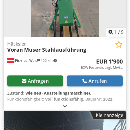
1
/
5
Häcksler
Voran
Muser Stahlausführung
EUR 1’900
Pichl bei Wels
455 km
EXW Festpreis zzgl. MwSt.
Anfragen
Anrufen
Zustand:
wie neu (Ausstellungsmaschine)
,
Funktionsfähigkeit:
voll funktionsfähig
, Baujahr:
2022
,
Leistung:
4 kW (5.44 PS)
, Kraftstofftyp:
elektrisch
,
Maschinen-/Fahrzeugnummer:
10038627 / 316200002G
,
Kleinanzeige
Voran Muser Stahlausführung Neumaschine - Leichte
Lackschäden Chsdpstr Dx Sjfx Ag Isa Zwischenverkauf
vorbehalten!