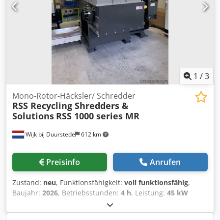
auf Ihre Anfrage. WICHTIG! Bitte geben Sie Ihren Namen,
Firmennamen und Telefonnummer an.
1
/
3
Mono-Rotor-Häcksler/ Schredder
RSS Recycling Shredders &
Solutions
RSS 1000 series MR
Wijk bij Duurstede
612 km
Preisinfo
Anrufen
Zustand:
neu
, Funktionsfähigkeit:
voll funktionsfähig
,
Baujahr:
2026
, Betriebsstunden:
4 h
, Leistung:
45 kW
(61.18 PS)
, Rotorlänge: 1000 mm, Leistung: 45 + 2,2 kW.
Chjdpjkzg U Dofx Ag Ija Trichtergröße: 1400 x 1000 mm,