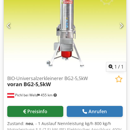
1
/
1
BIO-Universalzerkleinerer BG2-5,5kW
voran
BG2-5,5kW
Pichl bei Wels
455 km
Preisinfo
Anrufen
Zustand:
neu
, - 1 Auslauf Nennleistung kg/h 800 kg/h
Motorleistung 5,5 (7,5) kW (PS) Elektrischer Anschluss 400V