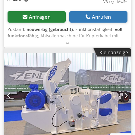
VB zzgl. MwSt.
Anfragen
Anrufen
Zustand:
neuwertig (gebraucht)
, Funktionsfähigkeit:
voll
funktionsfähig
, Abisoliermaschine für Kupferkabel mit
Durchmessern von 6 bis 101 mm. Geschwindigkeit bis zu
42 m/min. Keine Anpassung an Durchmesseränderungen
Kleinanzeige
erforderlich. Chjdpexdwwxofx Ag Ioa