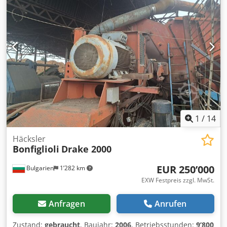
1
/
14
Häcksler
Bonfiglioli
Drake 2000
EUR 250’000
Bulgarien
1’282 km
EXW Festpreis zzgl. MwSt.
Anfragen
Anrufen
Zustand:
gebraucht
, Baujahr:
2006
, Betriebsstunden:
9’800