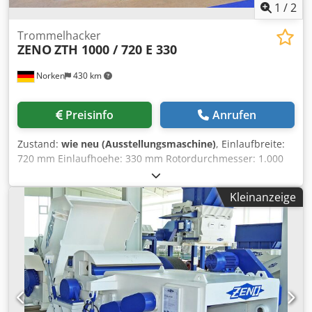
1
/
2
Trommelhacker
ZENO
ZTH 1000 / 720 E 330
Norken
430 km
Preisinfo
Anrufen
Zustand:
wie neu (Ausstellungsmaschine)
, Einlaufbreite:
720 mm Einlaufhoehe: 330 mm Rotordurchmesser: 1.000
mm Chjdpegabfqofx Ag Ija Hackmesseranzahl: 2 Stück
Gegenmesseranzahl: 1 Stück Einzugsaggregat: 2 x 3
Kleinanzeige
Walzen Antrieb: 110 kW Maschinengewicht: ca. 8.000 kg