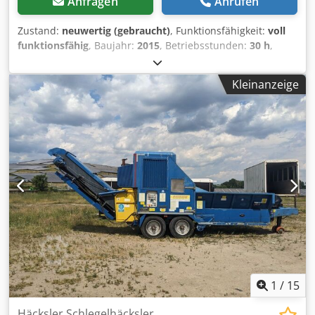
Anfragen
Anrufen
Zustand:
neuwertig (gebraucht)
, Funktionsfähigkeit:
voll
funktionsfähig
, Baujahr:
2015
, Betriebsstunden:
30 h
,
Gesamtgewicht:
2’450 kg
, Gesamthöhe:
2’400 mm
,
Gesamtlänge:
2’000 mm
, Gesamtbreite:
1’700 mm
, Die
Kleinanzeige
Maschine besteht aus zwei Teilen: einer
Grobzerkleinerungseinheit und einer
Feinzerkleinerungseinheit. Sie wird zum Zerkleinern von
elektronischen Leiterplatten, Kabelabfällen und
Kunststoffabfällen auf eine Größe von 20 x 20 mm
eingesetzt, wobei die Feinzerkleinerungseinheit diese auf
eine Größe von 5 x 5 mm reduziert. Die
Zerkleinerungseinheit wird durch einen Hydraulikzylinder
in der Nähe gehalten; eine Öffnung ist nur bei
Wartungsarbeiten erforderlich. Das Zerkleinern erfolgt
zwischen feststehenden und rotierenden Messern mit
einstellbarem Spalt. Cjdpfxezrvq Ho Ag Ijha Motor:
Asynchronmotor.
1
/
15
Häcksler Schlegelhäcksler