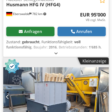
Husmann
HFG IV (HFG4)
EUR 95’000
Eberswalde
782 km
VB zzgl. MwSt.
Anfragen
Anrufen
Zustand:
gebraucht
, Funktionsfähigkeit:
voll
funktionsfähig
, Baujahr:
2016
, Betriebsstunden:
1’685 h
,
Höchstgeschwindigkeit:
80 km/h
, Gesamtgewicht:
11’500
kg
, Gesamthöhe:
2’500 mm
, Gesamtlänge:
9’720 mm
,
Kleinanzeige
Gesamtbreite:
2’300 mm
, Mobilität:
mobil
,
Maschinen-/Fahrzeugnummer:
11520
, Zum Verkauf steht
dieser gebrauchte Husmann HFG IV (HFG4) Häcksler,
Baujahr 2016. Betriebsstunden: 1685 h Alle 60
Schlegelspitzen erst vor wenigen Betriebsstunden neu
ausgewechselt. Einige Ersatzschlegel noch vorhanden und
werden mitgeliefert. Alle 8 Keilriemen vor wenigen
Betriebsstunden neu ausgewechselt. Beide NOx Sensoren
sowie AdBlue Sensoren neu. Wichtiger Hinweis: verbogene
Deichsel, daher aktuell keine Straßenzulassung.