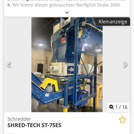
h
, Wir bieten diesen gebrauchten Bonfiglioli Drake 2000
Hammermühlen-Zerkleinerer, Baujahr 2006, an. Maximale
Leistung des Hauptmotors: 400 kW Nennspannung:
Kleinanzeige
400/690 V Frequenz: 50 Hz Csdpfxjzc I S Ee Ag Ieha Im
Lieferumfang enthalten: Hammermühle, doppelte
magnetische Separationsanlage für Eisenmetalle, Gauss-
Abscheider für Nichteisenmetalle, Absauganlage,
Förderbänder und Schaltschrank. Für weitere Fragen oder
zusätzliche Informationen senden Sie uns bitte eine
Nachricht oder rufen Sie uns an.
1
/
16
Schredder
SHRED-TECH
ST-75ES