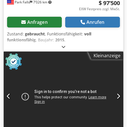
$ 97’500
Park Falls
7’026 km
EXW Festpreis zzgl. MwSt.
Anfragen
Anrufen
Zustand:
gebraucht
, Funktionsfähigkeit:
voll
funktionsfähig
, Baujahr:
2015
,
Maschinen-/Fahrzeugnummer:
75E-E188
, GEBRAUCHTER
SHRED-TECH DOPPELWELLEN-SHREDDER 80HP (ZWEI 40HP-
Kleinanzeige
MOTOREN) MODELL ST-75ES BAUJAHR 2015 ZWEI 40 PS
MOTOREN Chjdpfjxmthrsx Ag Ioa SCHNEIDKAMMER:
956mm/37" x 635mm/25" AUSGABEHÖHE: 1.067mm/42"
WURDE IN EINEM KUNSTSTOFFUNTERNEHMEN ZUM
SCHREDDERN VON KUNSTSTOFF, KARTON UND DÜNNEM
METALL EINGESETZT. SEHR GUTER ZUSTAND, AUFGRUND
EINER STANDORTSCHLIESSUNG ÜBERNOMMEN. DERZEIT
IN UNSEREM LAGER IN WISCONSIN.