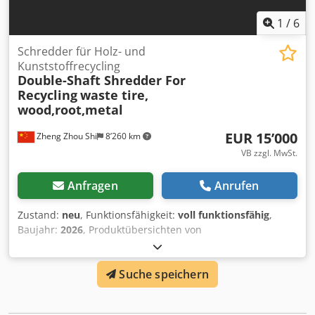
1
/
6
Schredder für Holz- und
Kunststoffrecycling
Double-Shaft Shredder For
Recycling
waste tire,
wood,root,metal
EUR 15’000
Zheng Zhou Shi
8’260 km
VB zzgl. MwSt.
Anfragen
Anrufen
Zustand:
neu
, Funktionsfähigkeit:
voll funktionsfähig
,
Baujahr:
2026
, Produktübersichten von
Doppelwellenzerkleinerern für Industrieabfälle aus Holz
und Holzpaletten Zerkleinerer können im Allgemeinen zum
Suche speichern
Zerkleinern von schwer zerbrechlichen Kunststoffen,
Gummi, großen Reifen, großen Nylonmaterialien, großen
Stücken von Fischernetzen, Fasern, Papier, Holz,