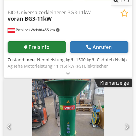
1
/
3
BIO-Universalzerkleinerer BG3-11kW
voran
BG3-11kW
Pichl bei Wels
455 km
Preisinfo
Anrufen
Zustand:
neu
, Nennleistung kg/h 1500 kg/h Csdpfeb Nvtkjx
Ag Ieha Motorleistung 11 (15) kW (PS) Elektrischer
Anschluss 400V 50Hz (3 Phasen) Elektrische Absicherung
32 A Laenge 810 mm Breite 725 mm Hoehe 1570 mm
Kleinanzeige
Gewicht 133 kg Material 1.4301 / AISI 304 Hoehe Auswurf
in 495 mm Lieferumfang inkl. Sieb 5mm