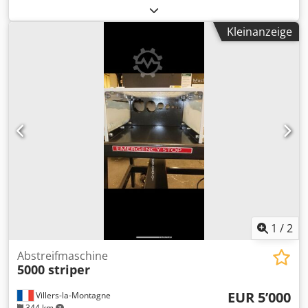
Kunststoffe in kleine Stücke zerkleinern. Der Schredder
verfügt zudem über einen Sanftanlaufkasten. Chjdpfjxf
Kleinanzeige
Txzex Ag Ija
1
/
2
Abstreifmaschine
5000 striper
EUR 5’000
Villers-la-Montagne
344 km