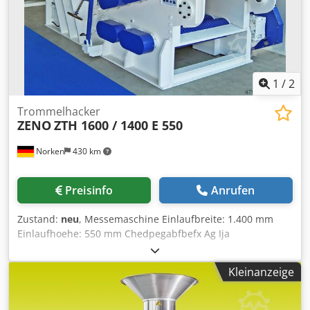
1
/
2
Trommelhacker
ZENO
ZTH 1600 / 1400 E 550
Norken
430 km
Preisinfo
Anrufen
Zustand:
neu
, Messemaschine Einlaufbreite: 1.400 mm
Einlaufhoehe: 550 mm Chedpegabfbefx Ag Ija
Rotordurchmesser: 1.600 mm Hackmesseranzahl: 4 Stück
Gegenmesseranzahl: 1 Stk. mit Schnittspaltverstellung
Kleinanzeige
Einzugsaggregat: 2 x 5 Walzen Antrieb: 250-500 kW
Maschinengewicht: ca. 30.000 kg