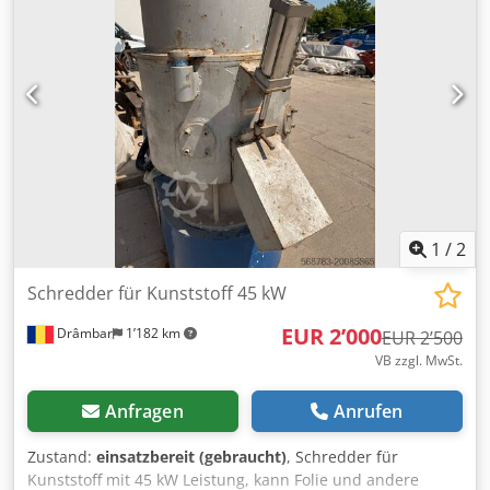
1000 mm Anordnung: 10 Hämmer, 3-2-3 (Gewicht pro
Stück: 105-117 kg) Leistung: 14 Tonnen/Stunde
Magnetseparator (Stahl) – 2 Stück Wirbelstromseparator
(NE-Metalle) Trommelsieb Ersatzteile: Klappe, 3 Sätze
Hämmer, Bolzen, Förderbänder, Sensoren, 6 Siebe,
Getriebe Bei Fragen oder Bedarf an weiteren
Informationen stehen wir Ihnen gerne per Nachricht oder
Telefon zur Verfügung.
1
/
2
Schredder für Kunststoff 45 kW
EUR 2’000
Drâmbar
1’182 km
EUR 2’500
VB zzgl. MwSt.
Anfragen
Anrufen
Zustand:
einsatzbereit (gebraucht)
, Schredder für
Kunststoff mit 45 kW Leistung, kann Folie und andere