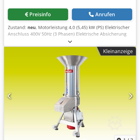
Preisinfo
Anrufen
Zustand:
neu
, Motorleistung 4,0 (5,45) kW (PS) Elektrischer
Anschluss 400V 50Hz (3 Phasen) Elektrische Absicherung
16 A Csdpeb Nvn Tefx Ag Ijha Laenge 880 mm Breite 735
mm Hoehe 1540 mm Gewicht 70 kg Material Stahl lackiert
Kleinanzeige
Hoehe Auswurf in 450 mm