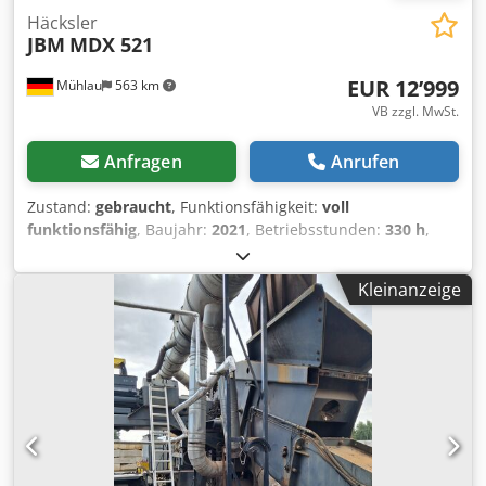
Häcksler
JBM
MDX 521
EUR 12’999
Mühlau
563 km
VB zzgl. MwSt.
Anfragen
Anrufen
Zustand:
gebraucht
, Funktionsfähigkeit:
voll
funktionsfähig
, Baujahr:
2021
, Betriebsstunden:
330 h
,
Leergewicht:
1’300 kg
, Mobilität:
mobil
, JBM MDX 521 Preis
netto : 12999€ brutto: 15468 € Baujahr: 2021
Kleinanzeige
Betriebsstunden:330 Oberwagen drehbar Auswurfrohr
drehbar guter Zustand siehe Bilder Preis netto 12999 €
plus 19 % Umsatzsteuer Codpfx Aezidx Tjg Ijha
Hackdurchmesser 160 mm Gewicht 1300 kg Motor Kubota
D1305 2 Stück Einzugswalzen Powercontrol/
Überlastungsschutz Messer Normalschnitt Zustand siehe
Bilder Papiere vorhanden( /Betriebserlaubneis
/Zulassungsbescheinigung Teil 1/Tüv vorhanden)
Zugdeichsel mit Kugelkopf Verkauf an Gewerbe