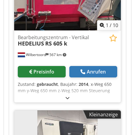
1
/
10
Bearbeitungszentrum - Vertikal
HEDELIUS
RS 605 k
Wilbertoord
567 km
Preisinfo
Anrufen
Zustand:
gebraucht
, Baujahr:
2014
, x-Weg 650
mm y-Weg 650 mm z-Weg 520 mm Steuerung
Heidenhain Der Drehteller wurde letztes Jahr
überholt. Die Y-Achse wurde vor 3 Monaten
überholt. Dkodpsztfuqefx Ab Njr 3D-Messer-
Kleinanzeige
Tastkopf. InklusiveWerkzeug.