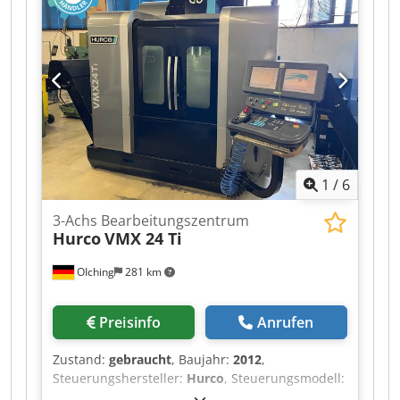
1
/
6
3-Achs Bearbeitungszentrum
Hurco
VMX 24 Ti
OIching
281 km
Preisinfo
Anrufen
Zustand:
gebraucht
, Baujahr:
2012
,
Steuerungshersteller:
Hurco
, Steuerungsmodell:
WinMax
, _____ Dkodpfx Abjzng E Tj Nsr