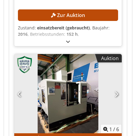
Zur Auktion
Zustand:
einsatzbereit (gebraucht)
, Baujahr:
2016
, Betriebsstunden:
152 h
,
Funktionsfähigkeit:
voll funktionsfähig
,
Maschinen-/Fahrzeugnummer:
665182
,
Verfahrweg X-Achse:
650 mm
, Verfahrweg Y-
Auktion
Achse:
550 mm
, Verfahrweg Z-Achse:
500 mm
,
Spindeldrehzahl (max.):
42’000 U/min
, Anzahl
der Steckplätze im Werkzeugmagazin:
40
, Kein
Mindestpreis - garantierter Verkauf zum
höchsten Gebot! TECHNISCHE DETAILS
Verfahrwege Verfahrweg X-Achse: 650 mm
Verfahrweg Y-Achse: 550 mm Verfahrweg Z-
Achse: 500 mm Vorschubgeschwindigkeiten
Vorschubgeschwindigkeit X-Achse: 30 m/min
Vorschubgeschwindigkeit Y-Achse: 30 m/min
Vorschubgeschwindigkeit Z-Achse: 30 m/min
1
/
6
Spindel Dedozquqcjpfx Ab Njkr