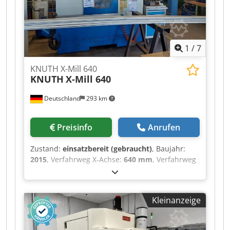
1
/
7
KNUTH X-Mill 640
KNUTH
X-Mill 640
Deutschland
293 km
Preisinfo
Anrufen
Zustand:
einsatzbereit (gebraucht)
, Baujahr:
2015
, Verfahrweg X-Achse:
640 mm
, Verfahrweg
Y-Achse:
400 mm
, Verfahrweg Z-Achse:
500 mm
,
Steuerungshersteller:
SIEMENS
,
Steuerungsmodell:
828D
, Gesamthöhe:
2’300
Kleinanzeige
mm
, Gesamtbreite:
1’800 mm
, Tischbreite:
750
mm
, Tischlänge:
360 mm
, Tischbelastung:
300
kg
, Gesamtgewicht:
4’200 kg
, Spindeldrehzahl