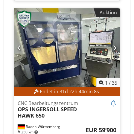
Hartrol Premium I-Steuerung. Dkodezq A Hfspfx
Ab Nsr
Auktion
1
/
35
Endet in
31
d
22
h
44
min
6
s
CNC Bearbeitungszentrum
OPS INGERSOLL
SPEED
HAWK 650
Baden-Württemberg
EUR 59’900
250 km