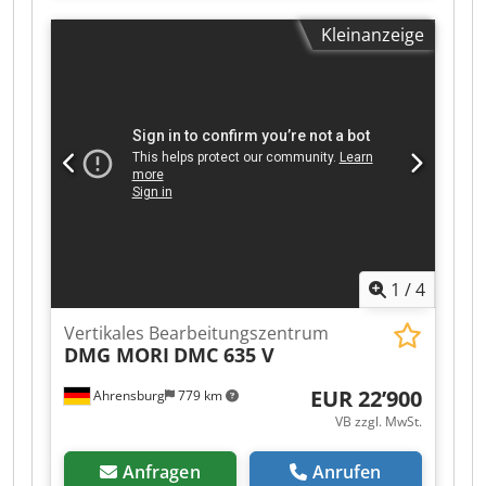
DMG-Service überprüft. Geringe
Kleinanzeige
Betriebsstunden, nur 1.316 Stunden
Spindellaufzeit. Möglichkeit zur Besichtigung
und Prüfung der Maschine. Dedpfx Abjzr Rugo
Nekr
1
/
4
Vertikales Bearbeitungszentrum
DMG MORI
DMC 635 V
EUR 22’900
Ahrensburg
779 km
VB zzgl. MwSt.
Anfragen
Anrufen