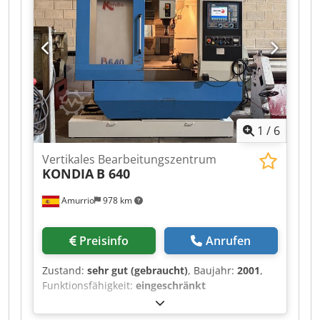
1
/
6
Vertikales Bearbeitungszentrum
KONDIA
B 640
Amurrio
978 km
Preisinfo
Anrufen
Zustand:
sehr gut (gebraucht)
, Baujahr:
2001
,
Funktionsfähigkeit:
eingeschränkt
funktionsfähig
, Verfahrweg X-Achse:
600 mm
,
Verfahrweg Y-Achse:
400 mm
, Verfahrweg Z-