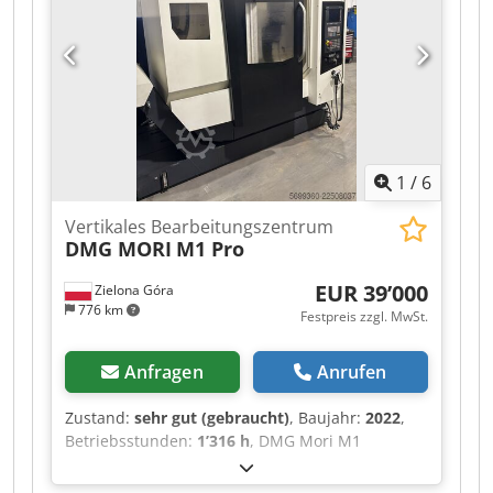
1
/
6
Vertikales Bearbeitungszentrum
DMG MORI
M1 Pro
EUR 39’000
Zielona Góra
776 km
Festpreis zzgl. MwSt.
Anfragen
Anrufen
Zustand:
sehr gut (gebraucht)
, Baujahr:
2022
,
Betriebsstunden:
1’316 h
, DMG Mori M1
Fräsmaschine (Ausführung mit 12.000 U/min).
Baujahr 2022. Sehr guter Zustand, von einem