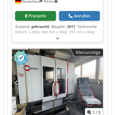
Deutschland
764 km
Preisinfo
Anrufen
Zustand:
gebraucht
, Baujahr:
2011
, Technische
Details: x-Weg: 660 mm y-Weg: 355 mm z-Weg:
500 mm Gesamtleistungsbedarf: 19 kW
Maschinengewicht ca.: 4,1 t Hurco VM2
vertikales CNC-Bearbeitungszentrum in
Kleinanzeige
gepflegtem Zustand. Die Maschine ist mit der
bewährten Hurco MAX CNC-Steuerung
ausgestattet und eignet sich ideal für präzise
Fräsarbeiten im Werkzeug-, Maschinen- und
Formenbau sowie für die Einzel- und
Serienfertigung. Die Maschine verfügt über
einen großzügigen Arbeitsbereich, eine robuste
Konstruktion und bietet die für Hurco typische
einfache und leistungsfähige Bedienung. Der
Arbeitsraum sowie das Maschinengehäuse
befinden sich in einem sauberen und gepflegten
1
/
5
Zustand. Technische Daten: ·Hersteller: Hurco