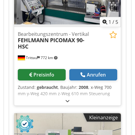
1
/
5
Bearbeitungszentrum - Vertikal
FEHLMANN
PICOMAX 90-
HSC
Trittau
772 km
Preisinfo
Anrufen
Zustand:
gebraucht
, Baujahr:
2008
, x-Weg 700
mm y-Weg 420 mm z-Weg 610 mm Steuerung
Heidenhain Leistung 22 kVA Gewicht ca. 5.200 kg
Die Maschine befindet sich unserer
Einschätzung nach in einem guten gebrauchten
Kleinanzeige
Zustand und kann nach Terminvereinbarung
unter Strom besichtigt werden. Technische
Merkmale & Zubehör: - Erowa Automation