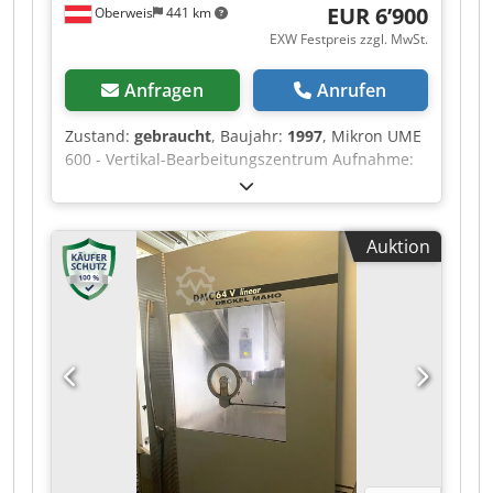
EUR 6’900
Oberweis
441 km
EXW Festpreis zzgl. MwSt.
Anfragen
Anrufen
Zustand:
gebraucht
, Baujahr:
1997
, Mikron UME
600 - Vertikal-Bearbeitungszentrum Aufnahme:
SK40 X/Y/Z: 600 / 500 / 450 mm - Heidenhain TNC
407 CNC-Steuerung - SARA UC1 SD3 Luftreiniger
- Kühlmitteleinrichtung - Späneförderer -
Auktion
Baujahr 1997 Technische Daten Dedpfxozpymys
Ab Njkr - Spindelaufnahme: SK40 - Verfahrweg
X-Achse: 600 mm - Verfahrweg Y-Achse: 500 mm
- Verfahrweg Z-Achse: 450 mm -
Vorschubbereich: 0 - 10000 mm/min -
Spindeldrehzahl: 5 - 5000 U/min - Pinolenhub:
90 mm - Tischgröße: 900 × 530 mm -
Spindelleistung: 6 kW - Gesamtleistungsbedarf:
9 kW - Betriebsspannung: 400 V - Platzbedarf mit
Steuerung & Absaugung BxHxT: 3500 x 3000 x
3500 mm - Maße ohne Steuerung & Absaugung