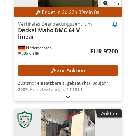
1
/
6
BxHxT: 2400 x 2100 x 2700 mm - Gesamtgewicht:
ca. 3400 kg
Endet in
2
d
22
h
39
min
6
s
Vertikales Bearbeitungszentrum
Deckel Maho
DMC 64 V
linear
Niedersachsen
EUR 9’700
586 km
Zur Auktion
Zustand:
einsatzbereit (gebraucht)
, Baujahr:
2007
, Betriebsstunden:
11’421 h
,
Funktionsfähigkeit:
voll funktionsfähig
,
Maschinen-/Fahrzeugnummer:
29100009074
,
Verfahrweg X-Achse:
640 mm
, Verfahrweg Y-
Auktion
Achse:
600 mm
, Verfahrweg Z-Achse:
500 mm
,
Werkstückdurchmesser (max.):
140 mm
,
Spindeldrehzahl (max.):
16’000 U/min
, Anzahl
der Steckplätze im Werkzeugmagazin:
30
,