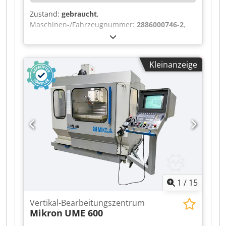
Zustand:
gebraucht
,
Maschinen-/Fahrzeugnummer:
2886000746-2
,
Diese Deckel Maho CNC-Fräsmaschine, Modell:
DMC 103V, wird in unserer Industrieauktion /
Maschinenauktion Standortschließung J&S
Kleinanzeige
GmbH Automotive Technology - BGA -
Werkstatteinrichtung, Werkzeuge,
Lagereinrichtung, Material, Büro,
Kantineneinrichtung, online versteigert. Diese
und viele weitere Positionen finden Sie auf
unserer Plattform. Dkjdpszp Dg Dsfx Ab Njr
1
/
15
Vertikal-Bearbeitungszentrum
Mikron
UME 600