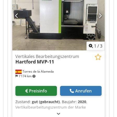
Zubehör, abgebildete Werkzeuge und
Spannmittel gehören nur zum Lieferumfang
wenn dies in den Zusatzinformationen vermerkt
ist. Dkjdpszq Hkhjfx Ab Nsr Aenderungen und
Irrtuemer in den technischen Daten und
Angaben sowie Zwischenverkauf vorbehalten!
1
/
3
Vertikales Bearbeitungszentrum
Hartford
MVP-11
Torres de la Alameda
1’174 km
Preisinfo
Anrufen
Zustand:
gut (gebraucht)
, Baujahr:
2020
,
Vertikalbearbeitungszentrum der Marke
Hartford, Modell MVP-11, Baujahr 2020, mit