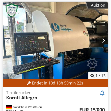
Auktion
1
/
13
Endet in
10
d
18
h
50
min
20
s
Textildrucker
Kornit
Allegro
Nordrhein-Westfalen
EUR 15’000