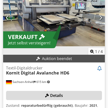
VERKAUFT
Jetzt selbst versteigern!
1
/
4
Auktion beendet
Textil-Digitaldrucker
Kornit
Digital Avalanche HD6
Sachsen-Anhalt
615 km
Details
Zustand:
reparaturbedürftig (gebraucht)
, Baujahr:
2021
,