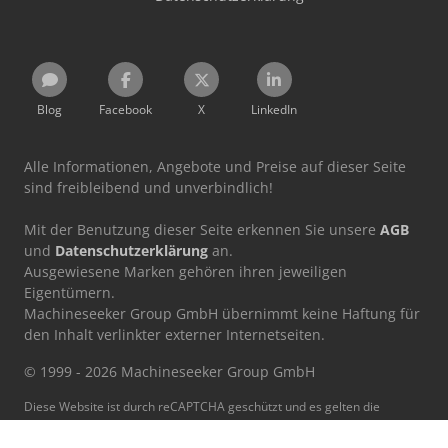
Blog
Facebook
X
LinkedIn
Alle Informationen, Angebote und Preise auf dieser Seite
sind freibleibend und unverbindlich!
Mit der Benutzung dieser Seite erkennen Sie unsere
AGB
und
Datenschutzerklärung
an.
Ausgewiesene Marken gehören ihren jeweiligen
Eigentümern.
Machineseeker Group GmbH übernimmt keine Haftung für
den Inhalt verlinkter externer Internetseiten.
© 1999 - 2026 Machineseeker Group GmbH
Diese Website ist durch reCAPTCHA geschützt und es gelten die
Datenschutzbestimmungen
und
Nutzungsbedingungen
von
Google.