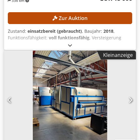
536 km
Zur Auktion
Zustand:
einsatzbereit (gebraucht)
, Baujahr:
2018
,
Funktionsfähigkeit:
voll funktionsfähig
, Versteigerung
eines Kornit Allegro Textildruckers! Die Maschine ist noch
bis KW 30 im Großraum Paderborn unter Strom und in
Kleinanzeige
Betrieb und kann gerne besichtigt werden. Nach dem
Abbau in KW 30 wird die Maschine eingelagert. Die
Maschine wird frei verladen ab Großraum Wuppertal
bereitgestellt. AUSSTATTUNG Trockner ACS
Materialzuführung Materialentnahme Caldera RIP
Software Die folgenden technischen Daten stammen aus
Herstellerangaben. Der Verkäufer kann dafür keine
Gewähr übernehmen. TECHNISCHE DETAILS Max.
Medienstärke: 15 mm Max. Rollenbreite: 180 cm Max.
Rollenaußendurchmesser: 40cm Max. Rollengewicht: 50kg
Druckluft: 6-8 bar/ < 0.4 m³/min Dsdpfx Aqjzquifsceck
MASCHINEN-DETAILS Tintentyp: Kornit NeoPigment
Intenso, wasserbasiert Tintenkapazität: 4 Liter Farben: