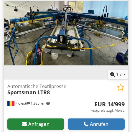
Ufsqcsk
1
/
7
Automatische Textilpresse
Sportsman
LTR8
EUR 14’999
Ploiesti
1’385 km
Festpreis zzgl. MwSt.
Anfragen
Anrufen