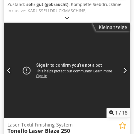
Zustand:
sehr gut (gebraucht)
, Komplette Siebdrucklinie
inklusive: KARUSSELLDRUCKMASCHINE,
DURCHLAUFTROCKNER, FLASH-TROCKNER,
DRUCKLUFTKOMPRESSOR und 200 ALUMINIUMRAHMEN.
Kleinanzeige
Geeignet für professionellen Textildruck und
Großserienproduktion. Die automatischen
Textildruckmaschinen der M&R Sportsman EX-Serie bieten
außergewöhnlichen Wert und Qualität zu einem
erstaunlich günstigen Preis. Der Sportsman EX 1618 ist als
6-, 8- und 10-Farben-Modell mit einem maximalen
Druckformat von 41 x 46 cm (16" x 18") erhältlich. Der
Sportsman EX 2020 ist als 6-, 8-, 10- und 12-Farben-Modell
mit einem maximalen Druckformat von 51 x 51 cm (20" x
20") verfügbar. Dcsdpfx Aszcuztsqcsk
1
/
18
Laser-Textil-Finishing-System
Tonello
Laser Blaze 250