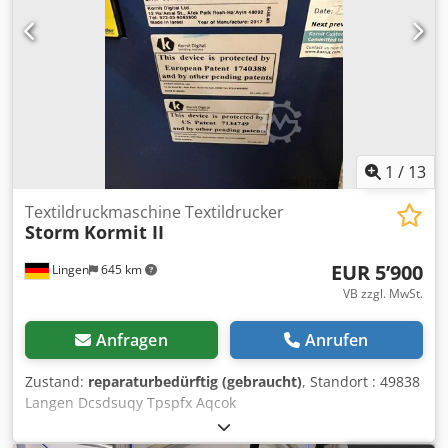
Kanal - Druckköpfe: 64x Spectra Polaris (rezirkulierend) -
Druckbreite: bis zu 180 cm - Druckgeschwindigkeit: bis zu
200 m²/h - Druckauflösung: 400–1200 dpi (empfohlen 600 x
600 dpi, 6-Pass, Interlaced) - Tintenkapazität: 4 Liter pro
Farbe - Gewicht: ca. 3.500 kg - Stromversorgung: 3-phasig,
25 kW, 110/220 V, 50/60 Hz
1
/
13
Textildruckmaschine Textildrucker
Storm
Kormit II
EUR 5’900
Lingen
645 km
VB zzgl. MwSt.
Anfragen
Anrufen
Zustand:
reparaturbedürftig (gebraucht)
, Standort : 49838
Langen Dcsdsuqy Tpspfx Aqcok