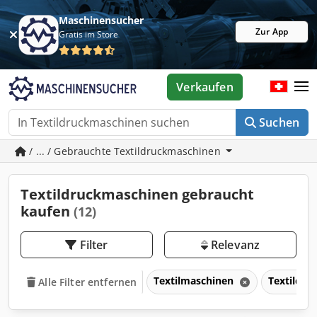
Maschinensucher
Zur App
Gratis im Store
Verkaufen
Suchen
/ ... / Gebrauchte Textildruckmaschinen
Textildruckmaschinen gebraucht
kaufen
(12)
Filter
Relevanz
Textilmaschinen
Textildr
Alle Filter entfernen