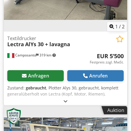
1
/
2
Textildrucker
Lectra
AlYs 30 + lavagna
EUR 5’500
Camposanto
319 km
Festpreis zzgl. MwSt.
Anfragen
Anrufen
Zustand:
gebraucht
, Plotter Alys 30, gebraucht, komplett
generalüberholt von Lectra (Kopf, Motor, Riemen),
inklusive gebrauchtem Digitalisiertisch. Dcjdpoy Ddutjfx
Aqcjk
Auktion