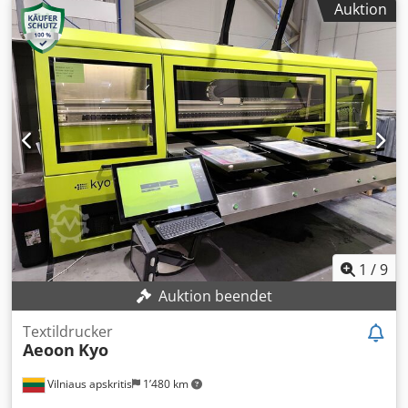
Auktion
1
/
9
Auktion beendet
Textildrucker
Aeoon
Kyo
Vilniaus apskritis
1’480 km