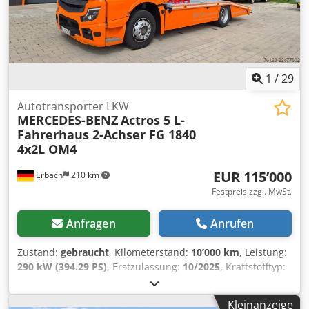
1
/
29
Autotransporter LKW
MERCEDES-BENZ
Actros 5 L-
Fahrerhaus 2-Achser FG 1840
4x2L OM4
EUR 115’000
Erbach
210 km
Festpreis zzgl. MwSt.
Anfragen
Anrufen
Zustand:
gebraucht
, Kilometerstand:
10’000 km
, Leistung:
290 kW (394.29 PS)
, Erstzulassung:
10/2025
, Kraftstofftyp:
Diesel
, Gesamtgewicht:
18’000 kg
, Achsen-Konfiguration:
2
Achsen
, Farbe:
Silber
, Getriebetyp:
Automatisch
,
Kleinanzeige