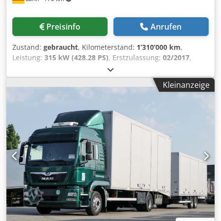
Preisinfo
Anrufen
Zustand:
gebraucht
, Kilometerstand:
1’310’000 km
,
Leistung:
315 kW (428.28 PS)
, Erstzulassung:
02/2017
,
Kraftstofftyp:
Diesel
, Gesamtgewicht:
41’000 kg
, Bremsen:
Retarder
, Farbe:
Rot
, Getriebetyp:
Automatisch
,
Kleinanzeige
Emissionsklasse:
Euro6
, Ausstattung:
ABS, Elektronisches
Stabilitätsprogramm (ESP), Klimaanlage, Standheizung
,
Mercedes-Benz Antos 2443 Autotransp. Kässbohrer
supertrans Retarder Euro 6 . für Anfragen: 1225927 *
Zustand : sehr gut * EZ: 01/2017 * Eigengewicht : 13.500 kg
* zul. Gesamtgewicht : 23.000 kg * Motor : 315 KW / 430 PS
* Hubraum : 10.677 cm3 * Euronorm : Euro 6 * Retarter *
ABS * ASR * ESP * Differentialsperre Hinterachse * AdBlue
Linke seite * Nebenantrieb * Hydraulik *
Abstandsregeltempomat mit Notbremsassistent *
Spurhalteassistent * luftgefederter Komfortfahrersitz /
Fahrer * Sitzheizung Fahrer * Dachlucke mechanisch *
Licht-u. Regensensoren * elektrische Fensterheber Fahrer /