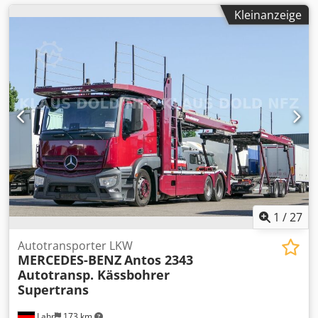
Kleinanzeige
1
/
27
Autotransporter LKW
MERCEDES-BENZ
Antos 2343
Autotransp. Kässbohrer
Supertrans
Lahr
173 km