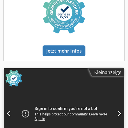
Nederlands) Available on What's App and Viber. When you
pay by bank transfer, the money needs to be tranfered to
our Bank Account underneath. Always check the payment
details that are stated on our website. In case you have
received other information please contact us. In case you
have doubts please call us so we can verify the invoice
and/or payment. Bank details: Rabobank Laan van Limburg
2 4701BP Roosendaal IBAN: NL 89 RABO EORI/BTW/TAX:
Jetzt mehr Infos
NL857401B(01) BIC/SWIFT: RABONL2U
Kleinanzeige