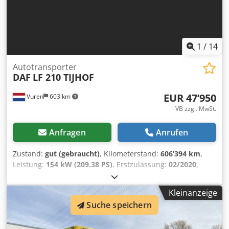
1
/
14
Autotransporter
DAF
LF 210 TIJHOF
EUR 47’950
Vuren
603 km
VB zzgl. MwSt.
Anfragen
Anrufen
Zustand:
gut (gebraucht)
, Kilometerstand:
606’394 km
,
Leistung:
154 kW (209.38 PS)
, Erstzulassung:
02/2020
,
Kraftstofftyp:
Diesel
, Reifengröße:
245/70R17,5
, Achsen-
Konfiguration:
4x2
, Radstand:
6’100 mm
, Kraftstoff:
Diesel
,
Kleinanzeige
Farbe:
Grau
, Fahrerkabine:
Fahrerhaus
, Getriebetyp:
Suche speichern
Automatisch
, Anzahl der Gänge:
6
, Emissionsklasse:
Euro6
, Federung:
Blatt-Luft
, Anzahl der Sitzplätze:
2
,
Gesamtlänge:
10’830 mm
, Gesamtbreite:
2’550 mm
,