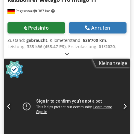
Achsschenkelbolzendurchmesser: 40 DIN, Winde,
Regenstauf
387 km
Federungstyp: Luftfederung, Art der Kabine: Kurze Kabine,
Tempomat, Fahrtenschreiber (Kontrollgerät), Digitaler
Tachograph, Klimaanlage, Elektrische Fensterheber,
Preisinfo
Anrufen
Elektrische Spiegel, Radio/Kassette, Farbe: Gelb, Beheizte
Spiegel, Rückfahrkamera, Beleuchtungsart: Halogenlampe,
Zustand:
gebraucht
, Kilometerstand:
536’700 km
,
Spurhalteassistent, Motorleistung: 207 kW (278 Hp),
Leistung:
335 kW (455.47 PS)
, Erstzulassung:
01/2020
,
Kraftstoff: Diesel, Euro: 6, Getriebeart: Automatic,
Kraftstofftyp:
Diesel
, Gesamtgewicht:
23’500 kg
, Achsen-
Getriebetyp: ZF, Gänge: 12, Servolenkung, ABS, ASR,
Konfiguration:
3 Achsen
, nächste Prüfung (TÜV):
05/2027
,
Hydraulikanlage, Nebenantrieb, Zapfwellentyp: 1,
Kleinanzeige
Bremsen:
Retarder
, Farbe:
Silber
, Getriebetyp:
Starterbatterie, Pumpe, Sitzplätze: 2, Sitzaufstellung: 1+1,
Automatisch
, Emissionsklasse:
Euro6
, Baujahr:
2019
,
Sitzbezug: Stoff, Sitzverstellung: Manuell = Weitere
Ausstattung:
ABS, Klimaanlage, Navigationssystem,
Informationen = Getriebe Getriebe: ZF, 12 Gänge,
Standheizung
, Fahrzeug aus erstem deutschen Vorbesitz *
Automatik Achskonfiguration Reifenmaß: 245/70R19,5
Actros 1846, Radstand 5500 mm * Compactspace 2300 mm
Bremsen: Scheibenbremsen Achse 1: Gelenkt; Reifen Profil
L-Fahrerhaus, 1 Bett * Tank 500 ltr + 230 ltr * Retarder *
links: 10 mm; Reifen Profil rechts: 10 mm; Federung:
Rückfahrwarner * Standheizung * Differentialsperre *
Blattfederung Achse 2: Doppelbereift; Reifen Profil links
Kühlschrank * Arbeitsscheinwerfer * Ersatzreifen *
innnerhalb: 8 mm; Reifen Profil links außen: 5 mm; Reifen
Bereifung: 315/60 R 22,5 * Profil Achse 1: 60 % * Profil
Profil rechts innerhalb: 6 mm; Reifen Profil rechts außen: 5
Achse 2: 40-35 % * Profil Achse 3: 40 % * Bereifung
mm; Federung: Luftfederung Gewichte Leergewicht: 6.460
Vorlaufachse: 245/70 R 17,5 Motorwagen Kässbohrer
kg Zuladung: 5.530 kg zGG: 11.990 kg Funktionell Pumpe: Ja