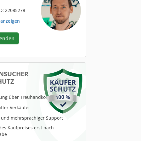
D: 22085278
 anzeigen
senden
NSUCHER
HUTZ
lung über Treuhandkonto
fter Verkäufer
r und mehrsprachiger Support
es Kaufpreises erst nach
abe