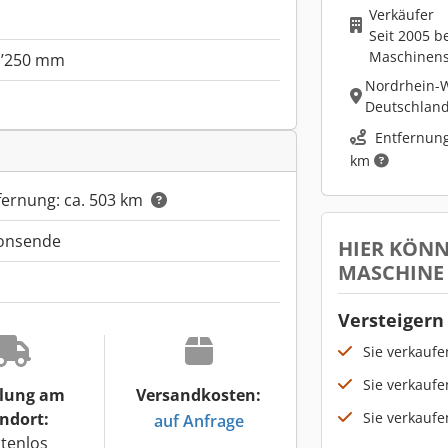
Verkäufer
Seit 2005 b
Maschinen
1’250 mm
Nordrhein-W
Deutschlan
Entfernung
km
fernung: ca. 503 km
ionsende
HIER KÖNN
MASCHINE
Versteigern 
Sie verkauf
Sie verkaufe
lung am
Versandkosten:
Sie verkaufe
ndort:
auf Anfrage
tenlos