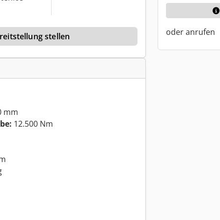
oder anrufen
eitstellung stellen
0 mm
be:
12.500 Nm
mm
g