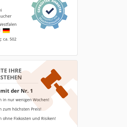
ei
sucher
estfalen
d
: ca. 502
TE IHRE
 STEHEN
mit der Nr. 1
en in nur wenigen Wochen!
n zum höchsten Preis!
n ohne Fixkosten und Risiken!