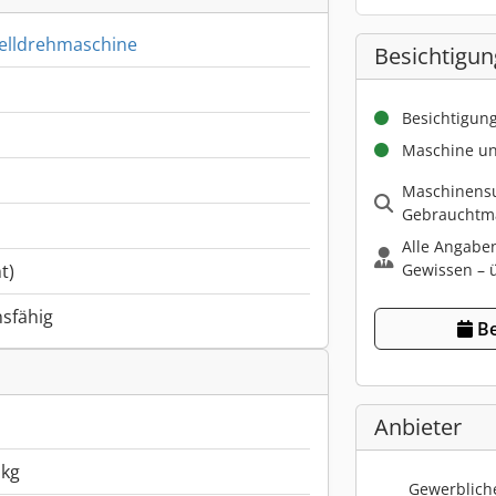
elldrehmaschine
Besichtigun
Besichtigun
Maschine un
Maschinensu
Gebrauchtma
Alle Angabe
Gewissen – ü
t)
nsfähig
Be
Anbieter
 kg
Gewerbliche