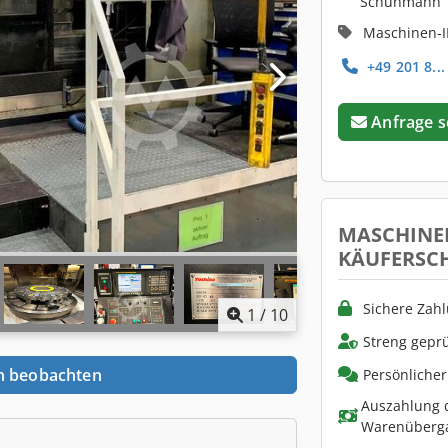
Schuhmann
Maschinen-I
+49 201 8...
Anfrage 
MASCHINE
KÄUFERSC
Sichere Zah
1
/
10
Streng geprü
n beobachten
Persönliche
Auszahlung d
Warenüberg