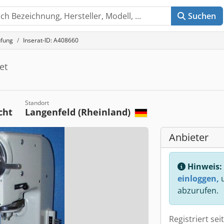
Suchen
üfung
Inserat-ID: A408660
et
Standort
cht
Langenfeld (Rheinland)
Anbieter
Hinweis:
einloggen,
u
abzurufen.
Registriert sei