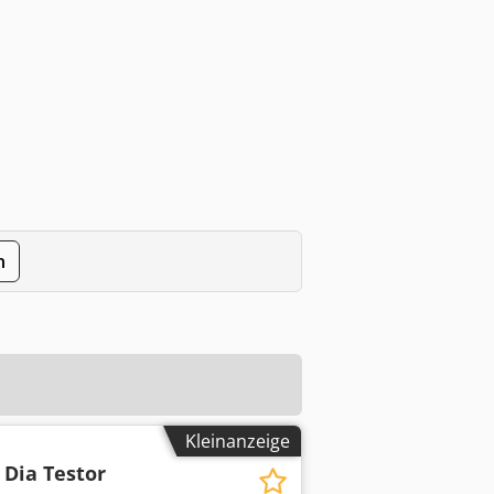
n
Kleinanzeige
| Dia Testor