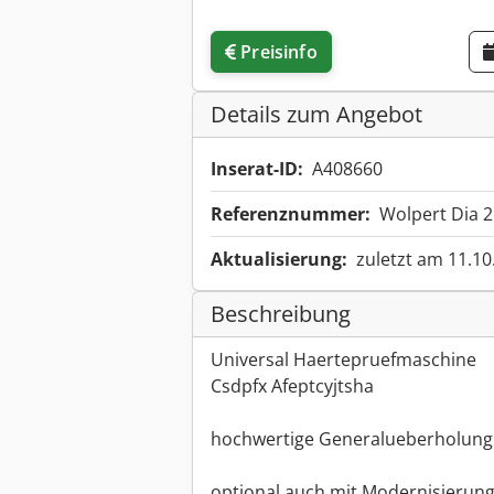
Preisinfo
Details zum Angebot
Inserat-ID:
A408660
Referenznummer:
Wolpert Dia 2
Aktualisierung:
zuletzt am 11.10
Beschreibung
Universal Haertepruefmaschine
Csdpfx Afeptcyjtsha
hochwertige Generalueberholung
optional auch mit Modernisierung f