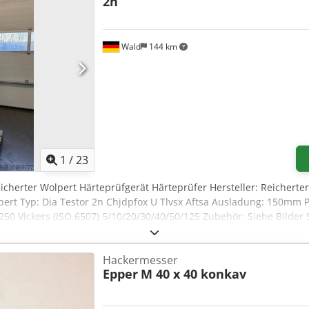
2n
Wald
144 km
1
/
23
eicherter Wolpert Härteprüfgerät Härteprüfer Hersteller: Reicherter T
Wolpert Typ: Dia Testor 2n Chjdpfox U Tlvsx Aftsa Ausladung: 150m
250 Vickers (ISO 6507) 5/10/20/30/40/50/125 Zubehör: Siehe Bilder
en wir für Sie eine Kostengünstige Spedition organisieren! Sie e
ttorechnung erstellt werden. Vorraussetzung ist eine gültige Ust
Hackermesser
hop und sehen Sie sich auch unsere weiteren Angebote an. Ang
Epper
M 40 x 40 konkav
n lediglich zur Identifikation und Beschreibung der Produkte. A
s Artikels können passieren und bleiben vorbehalten.