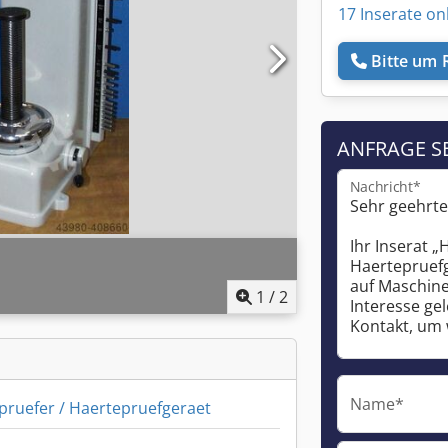
17 Inserate on
Bitte um 
ANFRAGE S
Nachricht*
1
/
2
Name*
pruefer / Haertepruefgeraet