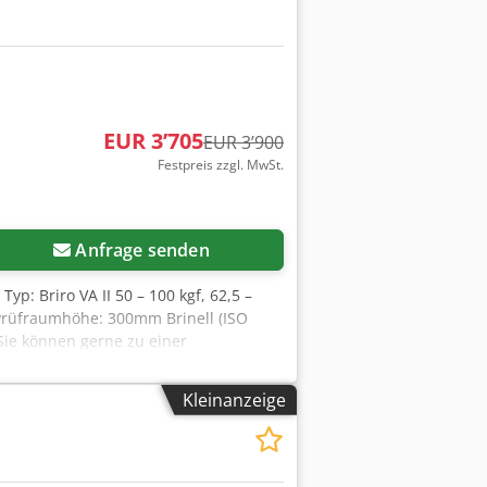
EUR 3’705
EUR 3’900
Festpreis zzgl. MwSt.
Anfrage senden
yp: Briro VA II 50 – 100 kgf, 62,5 –
m Prüfraumhöhe: 300mm Brinell (ISO
 Sie können gerne zu einer
rhalten eine ordentliche Rechnung. Für
.Indent.Nr. Zwischenverkauf
Kleinanzeige
egebene Firmennamen und Warenzeichen
bweichungen von technischen Daten