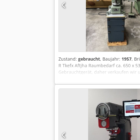
Zustand:
gebraucht
, Baujahr:
1957
, B
R Tkefx Aftjha Raumbedarf ca. 650 x 53
Gebrauchtgerät, daher verkaufen wir u