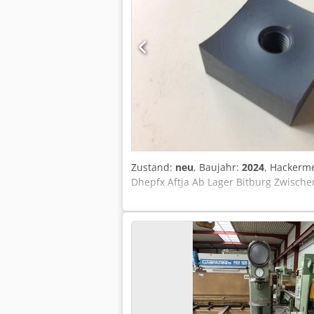
Zustand:
neu
, Baujahr:
2024
, Hackerme
Dhepfx Aftja Ab Lager Bitburg Zwische