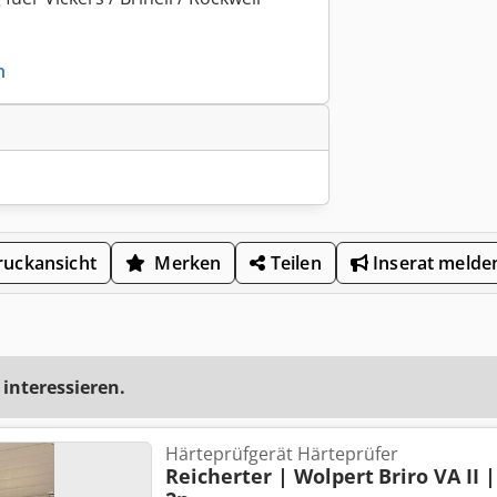
n
uckansicht
Merken
Teilen
Inserat melde
 interessieren.
Härteprüfgerät Härteprüfer
Reicherter | Wolpert
Briro VA II 