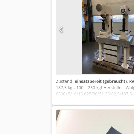
Zustand:
einsatzbereit (gebraucht)
, R
187,5 kgf, 100 – 250 kgf Hersteller: 
6506) 5/10/15,625/30/31,25/62,5/187,5/
Besichtigung vorbeikommen. Gerne könn
Ausländische Kunden kann auch eine Ne
vorbehalten. Besuchen Sie unseren S
sind Eigentum Ihrer Inhaber und diene
sowie Irrtümer in der Beschreibung de