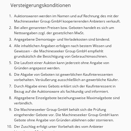
Versteigerungskonditionen
beeindruckende maximale Vorschubgeschwindigkeit von
24 m/min in der X-Achse und 36 m/min in der Z-Achse.
Auktionswaren werden im Namen und auf Rechnung des mit der
Wenn Sie auf der Suche nach einer hochwertigen
Machineseeker Group GmbH kooperierenden Anbieters verkauft.
Drehmaschine sind, sollten Sie die Muratec MT200 in
Bei allen genannten Preisen bzw. Geboten handelt es sich um
Betracht ziehen, die wir zum Verkauf anbieten.
Nettoangaben zzgl. der gesetzlichen MwSt.
Kontaktieren Sie uns für weitere Details. •
Angegebene Demontage- und Verladekosten sind bindend.
Spannfuttergröße: 210 mm (8 Zoll) • Maximaler Schwenk:
Alle inhaltlichen Angaben erfolgen nach bestem Wissen und
205 mm (15 Stationen) / 228 mm (12 Stationen) • Maximale
Gewissen – die Machineseeker Group GmbH empfiehlt
Stangenkapazität: 65 mm (Standard) / 80 mm (Option) •
grundsätzlich die Besichtigung von Gebrauchtmaschinen.
Revolverstationen: 15 (oben und rechts) / 12 (unten) •
Die Laufzeit einer Auktion kann jederzeit ohne Angabe von
Stangendurchmesser: 65 mm (Standard) / 80 mm (Option) •
Gründen angepasst werden.
Achsenhub (2-Revolver): • Oberer Revolver: X 220 mm, Z
Die Abgabe von Geboten ist gewerblichen Kaufinteressenten
770 mm, Y +/- 40 mm • Unterer Revolver: X 200 mm, Z 770
vorbehalten. Veräußerung ausschließlich an gewerbliche Käufer.
mm, Y +/- 40 mm • Rechte Spindel (Zs): 880 mm • Maximale
Durch Abgabe eines Gebots erklärt sich der Kaufinteressent in
Vorschubgeschwindigkeit: • X-Achse: 24 m/min • Z-Achse:
Bezug auf die Auktionsware als fachkundig und informiert.
36 m/min • Y-Achse: 12 m/min • Motor für angetriebene
Abgegebene Einzelgebote beziehungsweise Maximalgebote sind
verbindlich.
Werkzeuge: 14,0 kW max (4,8 kW kontinuierlich) • Maximale
Drehzahl des angetriebenen Werkzeugs: 4500 U/min •
Die Machineseeker Group GmbH behält sich die Prüfung
eingehender Gebote vor. Die Machineseeker Group GmbH kann
Positionierung der Spindel: Steuerung der C-Achse (+/-
Gebote ohne Angabe von Gründen ablehnen oder stornieren.
0,015 Grad) Dsdpfx Asyvuxyshzswa Zusätzliche Ausrüstung
Der Zuschlag erfolgt unter Vorbehalt des vom Anbieter
• Kapazität des Portalladers: 140 mm x 105 mm (3 Backen),