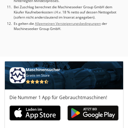
hinterlegten Mindestpreises.
bis zu 8,0 kg x 2 (Option) • Kapazität des Teilefängers: 65
Bei Zuschlag berechnet die Machineseeker Group GmbH dem
mm x 160 mm, 2,5 kg Technical Specification Counter
Käufer Kaufnebenkosten i.H.v. 18 % netto auf dessen Nettogebot
Spindle Yes
(sofern nicht anderslautend im Inserat angegeben).
Es gelten die
Allgemeinen Versteigerungsbedingungen
der
Machineseeker Group GmbH.
Maschinensucher
Gratis im Store
Die Nummer 1 App für Gebrauchtmaschinen!