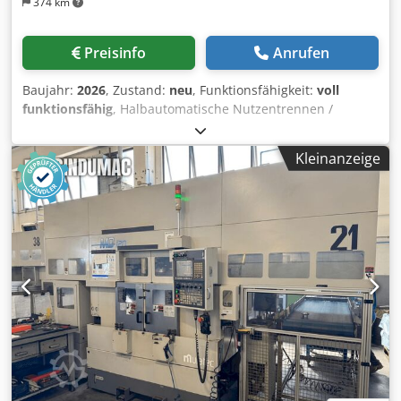
374 km
Preisinfo
Anrufen
Baujahr:
2026
, Zustand:
neu
, Funktionsfähigkeit:
voll
funktionsfähig
, Halbautomatische Nutzentrennen /
Basismaschine mit Parallel Shuttle Der dynamische
Nutzentrenner LOW 4322 XL eignet sich speziell für
Kleinanzeige
mittlere bis hohe Produktvolumen und wird dabei
wachsenden Anforderungen im Produktionsprozess
gerecht. Leiterplatten-Nutzen unterschiedlichster
Materialien werden mithilfe staub- und stressarmer Säge-
und Frästechniken mit höchster Produktflexibilität,
Präzision und Durchsatz getrennt. Hochdynamische
Linearmotorachsen, Werkzeuge und Greifer erfüllen
höchste Qualitätsansprüche und garantieren dem
Nutzentrenner eine hohe Langlebigkeit und
Zuverlässigkeit. Semiautomatisches Nutzentrennen –
Lösungen nach Bedarf Der Nutzentrenner LOW 4322 XL
ermöglicht einen schnellen Produktwechsel bei
gleichzeitiger Einhaltung kurzer Trenn- und Handling