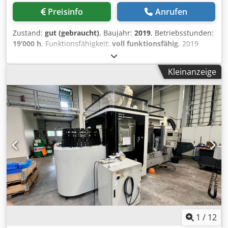
Preisinfo
Anrufen
Zustand:
gut (gebraucht)
, Baujahr:
2019
, Betriebsstunden:
19’000 h
, Funktionsfähigkeit:
voll funktionsfähig
, 2019
HELLER H6000 CNC Doppelpaletten-Horizontal-
Bearbeitungszentrum CNC-Horizontal-
Kleinanzeige
Bearbeitungszentrum mit Doppelpalette Wenig
Betriebsstunden, 1-Schicht-Maschine, Super Zustand
Hersteller: HELLER Modell: H6000 Baujahr: 2019
Maschinentyp: CNC-Horizontal-Bearbeitungszentrum
Palettensystem: Doppelpalette / 2-Paletten-System
Seriennummer: MXXXXX (auf Anfrage) Palettengröße: 630 x
630 mm Dodpfx Ahjy S S Hyszowa Maximale
Palettenbelastung: 1.000 kg Maximale Werkstückhöhe:
1.200 mm Verfahrwege: X-Achse: 1.000 mm Y-Achse: 1.000
mm Z-Achse: 1.000 mm B-Achse: 360° / 0,001° Teilung
Eilganggeschwindigkeiten: X-Achse: 50.000 mm/min Y-
Achse: 50.000 mm/min Z-Achse: 75.000 mm/min B-Achse:
25 U/min Vorschubkräfte: X-Achse / Y-Achse: 15.000 N bei
40 % Einschaltdauer Z-Achse: 20.000 N bei 40 %
1
/
12
Einschaltdauer Spindeldrehzahlbereich: 5 – 6.000 U/min