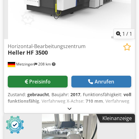
1
/
1
Horizontal-Bearbeitungszentrum
Heller
HF 3500
Metzingen
208 km
Preisinfo
Anrufen
Zustand:
gebraucht
, Baujahr:
2017
, Funktionsfähigkeit:
voll
funktionsfähig
, Verfahrweg X-Achse:
710 mm
, Verfahrweg
Y-Achse:
750 mm
, Verfahrweg Z-Achse:
710 mm
,
Drehmoment:
201 Nm
, Steuerungshersteller:
Siemens
,
Kleinanzeige
Steuerungsmodell:
840D SL
, Tischbreite:
500 mm
,
Tischlänge:
400 mm
, Drehzahl (max.):
12’000 U/min
,
Spindeldrehzahl (max.):
12’000 U/min
, Kühlmittelzufuhr: