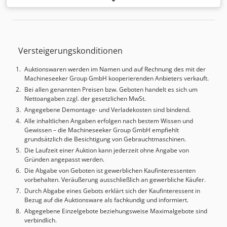
kg Raumbedarf ca. 1,2 x 0,9 x 1,2 m Credpfxocdrmij An Ujf
- motorische Doppelwendehaspel - neu lackiert
Versteigerungskonditionen
Auktionswaren werden im Namen und auf Rechnung des mit der
Machineseeker Group GmbH kooperierenden Anbieters verkauft.
Bei allen genannten Preisen bzw. Geboten handelt es sich um
Nettoangaben zzgl. der gesetzlichen MwSt.
Angegebene Demontage- und Verladekosten sind bindend.
Alle inhaltlichen Angaben erfolgen nach bestem Wissen und
Gewissen – die Machineseeker Group GmbH empfiehlt
grundsätzlich die Besichtigung von Gebrauchtmaschinen.
Die Laufzeit einer Auktion kann jederzeit ohne Angabe von
Gründen angepasst werden.
Die Abgabe von Geboten ist gewerblichen Kaufinteressenten
vorbehalten. Veräußerung ausschließlich an gewerbliche Käufer.
Durch Abgabe eines Gebots erklärt sich der Kaufinteressent in
Bezug auf die Auktionsware als fachkundig und informiert.
Abgegebene Einzelgebote beziehungsweise Maximalgebote sind
verbindlich.