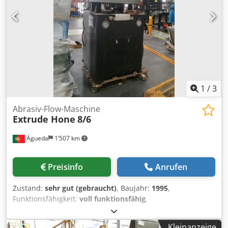
1
/
3
Abrasiv-Flow-Maschine
Extrude Hone
8/6
Águeda
1’507 km
Preisinfo
Anrufen
Zustand:
sehr gut (gebraucht)
, Baujahr:
1995
,
Funktionsfähigkeit:
voll funktionsfähig
,
Maschinen-/Fahrzeugnummer:
R95-0839
, Extrude Hone
Vector Präzisions-Entgrat- und Poliersystem, Modell 8/6.
Kleinanzeige