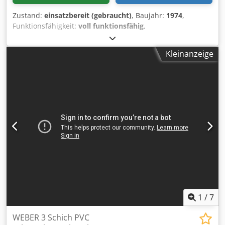
Speicherprogrammierbare Steuerung (PLC) 20-PS-
Zustand:
einsatzbereit (gebraucht)
, Baujahr:
1974
,
Hydraulikaggregat Medienverdrängung & Zykluszeitzähler
Funktionsfähigkeit:
voll funktionsfähig
,
Maschinen-/Fahrzeugnummer:
817
, Komplette
Kaltstauchanlage (umfasst 3 Maschinen) Eine Matrize
Kleinanzeige
Zwei-Blatt-Kopf Max. Drahtabschneide-Durchmesser: 25
mm Abschneide-Länge: 300 mm Wellenlänge unter dem
Kopf: 260 mm Codpfx Anjtqu U Ts Uerf Extrusionsmaschine
Beschneidemaschine
1
/
7
WEBER 3 Schich PVC