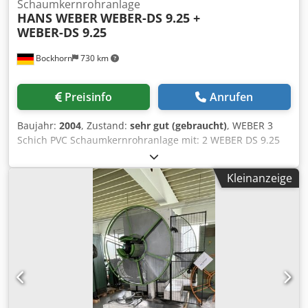
Schaumkernrohranlage
HANS WEBER
WEBER-DS 9.25 +
WEBER-DS 9.25
Bockhorn
730 km
Preisinfo
Anrufen
Baujahr:
2004
, Zustand:
sehr gut (gebraucht)
, WEBER 3
Schich PVC Schaumkernrohranlage mit: 2 WEBER DS 9.25
EXTRUDERN I Baujahr 2004 WEBER DS 9.25
DOPPELSCHNECKENEXTRUDER Baujahr 2004 Anwendung
Kleinanzeige
PVC-Schaumkern-Rohr (Dreischicht Verkauft werden nur
die Extruder, Ohne Feedblock Die Schnecken und Zylinder
der beiden Extruder sind in sehr gutem Zustandder Die
Anlage ist in einem sehr gutem betriebsbereiten Zustand
Die Anlage ist mein Eigentum Csdet Rcn Nepfx An Uerf
Sachal Extrusionsmaschinen D-26345 Bockhorn-Grabstede
Germany