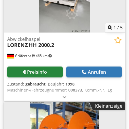
1
/
5
Abwickelhaspel
LORENZ
HH 2000.2
Gräfenthal
468 km
Preisinfo
Anrufen
Zustand:
gebraucht
, Baujahr:
1998
,
Maschinen-/Fahrzeugnummer:
000373
, Komm.-Nr.: Lg
34723 Doppel-Abwickelhaspel LORENZ HH 2000.2
Gebraucht, in gutem Zustand Baujahr 1998 – Maschinen-
Kleinanzeige
Nr. 000373 mit - hydraulischer Spreizung und
Nachspannautomatik - Bandmitteneinstellung manuell
über Spindel - Gegenhalter mit Schnellklemmung -
kreisförmig ausgeführtem Schutzring - leicht