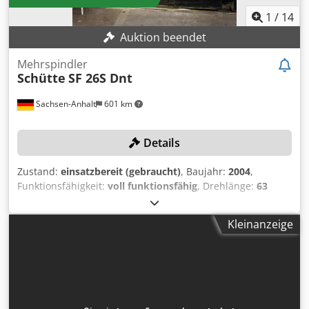
1
/
14
Auktion beendet
Mehrspindler
Schütte
SF 26S Dnt
Sachsen-Anhalt
601 km
Details
Zustand:
einsatzbereit (gebraucht)
, Baujahr:
2004
,
Funktionsfähigkeit:
voll funktionsfähig
, Drehlänge:
63
mm
, Drehzahl (max.):
3’750 U/min
, Gesamtgewicht:
6’800
kg
, Bohrtiefe:
63 mm
, Bei der Maschine sind
Kleinanzeige
Spannzangen, Aufnahmen & weiteres Zubehör enthalten!
TECHNISCHE DETAILS Drehlänge max.: 63 mm Codsytf
Ekepfx An Ujrf Bohrtiefe max.: 63 mm Werkstückdurchlass
max.: 26 mm Werkstückvorschub max.: 125 mm
Drehzahlbereich Drehen: 236 - 3.750 U/min
Drehzahlbereich Gewindeschneiden: 13 - 1.875 U/min