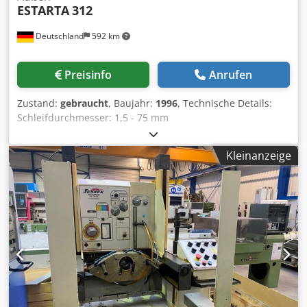
ESTARTA
312
Deutschland
592 km
Preisinfo
Anrufen
Zustand:
gebraucht
, Baujahr:
1996
, Technische Details:
Schleifdurchmesser: 1,5 - 75 mm
Schleifscheibendurchmesser: 400 mm
Schleifscheibenbreite: 160 mm Arbeitshub: 0 - 1 mm
Kleinanzeige
Arbeitsvorschub: stufenlos/ continous mm/min
Schleifscheibendrehzahl: 1300 U/min Steuerung für
Programm: Num 1020 GC Gesamtleistungsbedarf: 14 kW
Maschinengewicht ca.: 3,8 t Abmessungen Maschine:
3,0x2,2x2,2 m Abmessungen Schaltschrank LxBxH:
1,5x0,4x2,0 m SPITZENLOSE RUNDSCHLEIFMASCHINE
AUSSEN von legierten Rundstählen sowie
(Einstechverfahren) Durchlaufverfahren - Beim
Einstechverfahren beträgt die Einstechlänge max. 160mm.
- Werkstückabführung automatisch über Schiene (dessen
Funktion bzw. Bedienung ist der WMW AG nicht bekannt) -