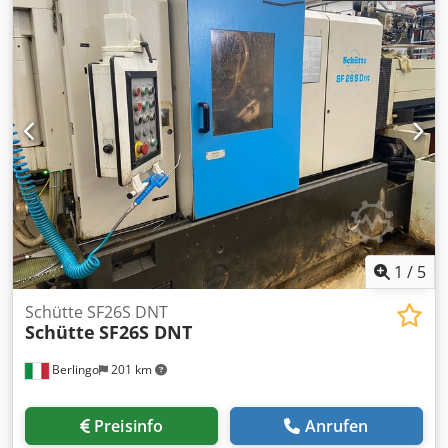
400-460 V 15 A 50/60 Hz Portion Marke Vemag LPG Modell
208 Produktionsjahr 2011 Leistung 6 kW Spannung 400-460
V 9 A 50/60 Hz Aufhänger Marke Vemag Modell AH 204
Produktionsjahr 2011 Leistung 1,5 kW Spannung 400-460 V
3,5 A 50/60 Hz
1
/
5
Schütte SF26S DNT
Schütte
SF26S DNT
Berlingo
201 km
Preisinfo
Anrufen