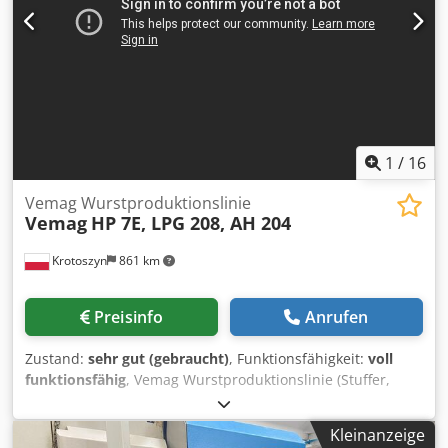
MASCHINEN-DETAILS Flächenbedarf: 7,16 x 2,3 m Höhe: 2
m Gewicht: 6.800 kg AUSSTATTUNG 6 Querschlitten 6
Längsschlitten 6 Kurven für Querschlitten 6 Kurven für
Längsschlitten 4 Wechselräder für Haupt- und
Vorschubantrieb Bedienwerkzeuge
1
/
16
Vemag Wurstproduktionslinie
Vemag
HP 7E, LPG 208, AH 204
Krotoszyn
861 km
Preisinfo
Anrufen
Zustand:
sehr gut (gebraucht)
, Funktionsfähigkeit:
voll
funktionsfähig
, Vemag Wurstproduktionslinie (Stuffer,
Portionsschneider, Aufhänger) Vakuumfüller mit
Beschickung Marke Vemag HP 7E-Modell Produktionsjahr
Kleinanzeige
2008 Leistung 10 kW Cedpfxov Ucgkj An Usrf Spannung