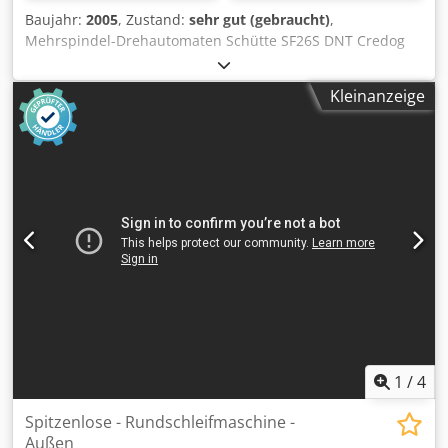
Baujahr:
2005
, Zustand:
sehr gut (gebraucht)
,
Mehrspindel-Drehautomaten Schütte SF26S DNT Credog
Ezv Hspfx An Usf
Kleinanzeige
1
/
4
Spitzenlose - Rundschleifmaschine -
Außen