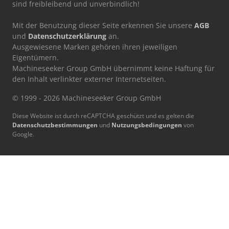
sind freibleibend und unverbindlich!
Mit der Benutzung dieser Seite erkennen Sie unsere
AGB
und
Datenschutzerklärung
an.
Ausgewiesene Marken gehören ihren jeweiligen
Eigentümern.
Machineseeker Group GmbH übernimmt keine Haftung für
den Inhalt verlinkter externer Internetseiten.
© 1999 - 2026 Machineseeker Group GmbH
Diese Website ist durch reCAPTCHA geschützt und es gelten die
Datenschutzbestimmungen
und
Nutzungsbedingungen
von
Google.