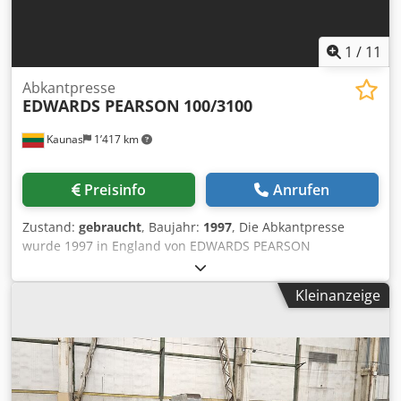
Biegezentrum P4-2516 Automat. Werkzeuganverteilung
ALA Symmetrisches CLA Halbautomat. Entladung der
fertigen Teile über SAP
1
/
11
Abkantpresse
EDWARDS PEARSON
100/3100
Kaunas
1’417 km
Preisinfo
Anrufen
Zustand:
gebraucht
, Baujahr:
1997
, Die Abkantpresse
wurde 1997 in England von EDWARDS PEARSON
hergestellt. Die Abkantpresse ist in gutem Zustand, wird
mit Werkzeug verkauft. Immer pünktlich gewartet und
Kleinanzeige
gepflegt. Die Werkzeugmaschinen sind angeschlossen und
können getestet und inspiziert werden. Spezifikation:
Modell: EDWARDS PEARSON 100/3100 PR6 Baujahr: 1997
Arbeitslänge: 3 100 mm Biegeleistung: 100 T Verfahrweg:
172 mm Abstand zwischen Tisch und Rahmen: 450 mm
Arbeitsgeschwindigkeit: 100 mm/s