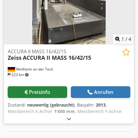
Gesteuerte Nullkante Schnittspalterweiterung
Maschinenleuchte / machine light Vertikale
Hauptspannung / vertical main clamping Rücklaufsperre /
non-return-device Absauganlage vorbereitet – (Keller
Absaugeinheit ist nicht Bestandteil der Lieferung)
Rollenbahn Zulauf ca. 5000 mm Marke Eigenbau –roller
1
/
4
conveyor infeed selfmade length 5000 mm
ACCURA II MASS 16/42/15
Zeiss
ACCURA II MASS 16/42/15
Weilheim an der Teck
223 km
Preisinfo
Anrufen
Zustand:
neuwertig (gebraucht)
, Baujahr:
2013
,
Messbereich X-Achse:
1’600 mm
, Messbereich Y-Achse:
4’200 mm
, Messbereich Z-Achse:
1’500 mm
,
Werkstückgewicht (max.):
5’000 kg
, Ausstattung:
Typenschild vorhanden
, CARL ZEISS CNC-Koordinaten-
Messgerät ACCURA II MASS 16/42/15 Baujahr: 2013