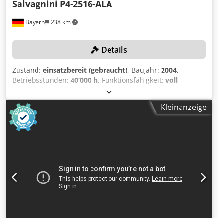
Salvagnini
P4-2516-ALA
Bayern
238 km
Details
Zustand:
einsatzbereit (gebraucht)
, Baujahr:
2004
,
Betriebsstunden:
40’000 h
, Funktionsfähigkeit:
voll
funktionsfähig
, Blechstärke Stahl (max.):
2 mm
,
Blechstärke Aluminium (max.):
3 mm
, Arbeitsbreite:
2’780
Kleinanzeige
mm
, Arbeitshöhe:
1’090 mm
, TECHNISCHE DETAILS
Blechlänge max.: 2.780 mm Blechbreite max.: 1.500 mm
Abkantlänge max.: 2.550 mm Blechstärke bei Edelstahl: 2,5
mm Kanthöhe max.: 185 mm Blechstärke bei Aluminium:
3,0 mm Abkantwinkel max.: ± 135 ° Arbeitshöhe: 1.090 mm
Dodpfjxxp Ekox Amveck MASCHINEN-DETAILS
Abmessungen & Gewicht Abmessungen: 12.500 x 7.400 x
2.600 mm Maschinengewicht ca.: 19.000 kg
Gesamtleistungsbedarf: 43 kW Betriebsstunden: 40.000 h
AUSSTATTUNG Automat./manuelle Beladung über PCD
Automat. Beladesystem mit Hubtisch Automatisches