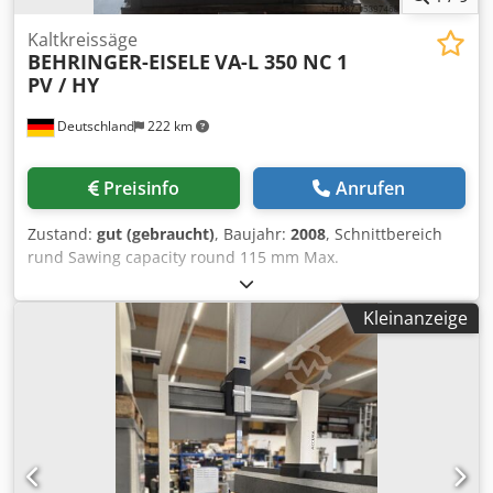
Kaltkreissäge
BEHRINGER-EISELE
VA-L 350 NC 1
PV / HY
Deutschland
222 km
Preisinfo
Anrufen
Zustand:
gut (gebraucht)
, Baujahr:
2008
, Schnittbereich
rund Sawing capacity round 115 mm Max.
Sägeblattdurchmesser Max. saw blade diameter 350 mm
Schnittbereich rechteck Sawing capacity rectangular 200 x
Kleinanzeige
70 mm Schnittbereich quadrat Sawing capacity square 105
x 105 mm Sägeaggregat Sawing unit power 6,5/8 kw
Drehzahl der Sägewelle Speed on sawing shaft 1700/3400
Upm/rpm Maximale Vorschublänge Maximum feed length
9999 mm Dedpfx Amorz Rw Rjvjck Kürzeste Vorschublänge
Shortest feed length 10 mm Gewicht Weight 2300 kg
Ausstattung / equipment: BEHRINGER SPS Steuerung / SPS
Control Micro-Sprüheinrichtung / micro lubrication