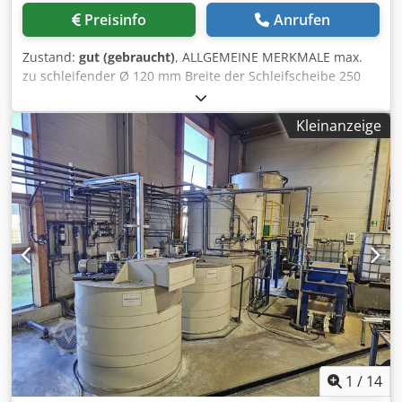
komplett neu Schaltschrank – neu, zweiteilig.
Preisinfo
Anrufen
Zustand:
gut (gebraucht)
, ALLGEMEINE MERKMALE max.
zu schleifender Ø 120 mm Breite der Schleifscheibe 250
mm Min. zu schleifender Ø 1 mm Ø Antriebsschleifscheibe
304 mm Ø Arbeitsscheibe 508 mm ABMESSUNGEN UND
Kleinanzeige
GEWICHT Djdpfx Amerpnf Asvsck Höhe 1.700 mm Breite
1.500 mm Länge 2.750 mm Gewicht 4.000 kg ELEKTRISCHE
EIGENSCHAFTEN Leistung des Schleifkopfmotors 15 Kw
Leistung des Spindelkopfmotors 1,8kw Hydraulische
Motorleistung 1,1kw Gesamtleistung 20 kW Spannung
220/380 V
1
/
14