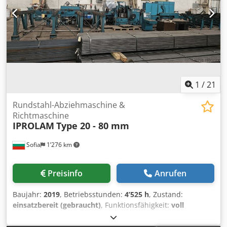
Rücklaufgeschwindigkeit: 110 mm/s Achsen: automatisch
X1, X2, Y1, Y2, Z1, Z2, R Dodpfx Amsrfx Utjveck Werkzeuge:
Verfügbar Gewicht: 7 T Sonstiges: Neuer Bildschirm vor
kurzem ersetzt, Tastatur für die Benutzerfreundlichkeit
angebracht. Wenn Sie weitere Fragen haben, werden wir
gerne zu beantworten.
1
/
21
Rundstahl-Abziehmaschine &
Richtmaschine
IPROLAM
Type 20 - 80 mm
Sofia
1’276 km
Preisinfo
Anrufen
Baujahr:
2019
, Betriebsstunden:
4’525 h
, Zustand:
einsatzbereit (gebraucht)
, Funktionsfähigkeit:
voll
funktionsfähig
, Maschinen-/Fahrzeugnummer:
12
, BAR-
ABDREHMASCHINE UND RICHTMASCHINE IM SET Die