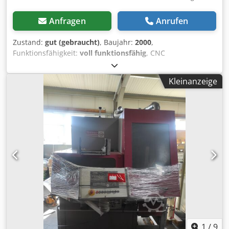
Anfragen
Anrufen
Zustand:
gut (gebraucht)
, Baujahr:
2000
,
Funktionsfähigkeit:
voll funktionsfähig
, CNC
Drehmaschine Fabr.HITACHI SEIKI Type.HT 23-RIII Bj.2000
Steuerung SEICOS L MULTI DIALOG . Drehdurchmesser
Kleinanzeige
max: 450 mm Drehlänge max : 630 mm Werkzeugrevoler
mit 12 Pos VDI 40 Futter Durchmasser : 250 mm
Spindelbohrung : 78 mm Spindeldrehzahlen :30-
4000U/min Eilgang : X und Z 30m/min Späneförder .
Dcsdpfx Ajv T Un Djmvsk Weitere Daten Siehe Datenblätter
. Maschine ist im Gutem Zustand unterstrom Vorführbar .
Maschinen Dokus vorhanden .
1
/
9