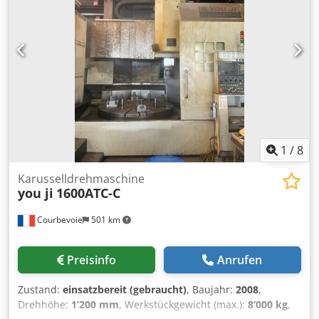
1
/
8
Karusselldrehmaschine
you ji
1600ATC-C
Courbevoie
501 km
Preisinfo
Anrufen
Zustand:
einsatzbereit (gebraucht)
, Baujahr:
2008
,
Drehhöhe:
1’200 mm
, Werkstückgewicht (max.):
8’000 kg
,