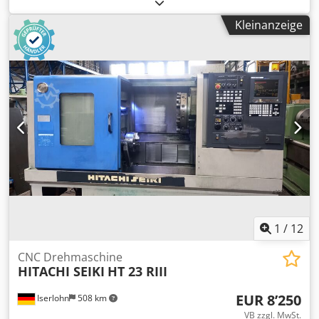
Drehdurchmesser:
1’800 mm
, Tischbelastung:
8’000 kg
,
Gesamtgewicht:
25’000 kg
, Fanuc 18ITB Achse C, Drehen,
Kleinanzeige
Fräsen, Bohren Werkzeugwechsler mit 16 Positionen
Planscheibe 1600 mm, max. Drehdurchmesser 1800 mm,
Durchgangshöhe 1200 mm Maximale Planscheiben-
Drehzahl 250 U/min Djdpfxozh Uz Ae Amvock Zulässiges
Werkstückgewicht auf Planscheibe 8000 kg Späneförderer
1
/
12
CNC Drehmaschine
HITACHI SEIKI
HT 23 RIII
EUR 8’250
Iserlohn
508 km
VB zzgl. MwSt.