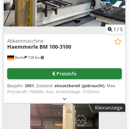
1
/
5
Abkantmaschine
Haemmerle
BM 100-3100
Berlin
728 km
Preisinfo
Baujahr:
2001
, Zustand:
einsatzbereit (gebraucht)
, Max.
Presskraft: 1000kN, max. Arbeitslänge: 3100mm,
Ausladung: 250mm, Anschlussleistung: 18kW, Gewicht:
9,5t, Betriebsstundenstand: 76.566h, mit Zubehör und
Kleinanzeige
Dokumentation, wurde regelmäßig gewartet. Dodpfx
Aelzizmomvjck