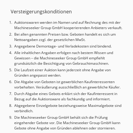
Aufgearbeitet: 2025 Messbereich: X= 1600 mm, Y= 4200
Versteigerungskonditionen
mm, Z= 1500 mm Steuerung: C99 SR VII Bedienpult:
BP26_SE Sensor: VAST XT GOLD und RDS-CAA mit VAST XXT
Auktionswaren werden im Namen und auf Rechnung des mit der
Tasterwechselmagazin: Multi Sensor Rack MSR
Machineseeker Group GmbH kooperierenden Anbieters verkauft.
Automatische Temperaturkompensation Genauigkeit: VAST
Bei allen genannten Preisen bzw. Geboten handelt es sich um
XT GOLD / RDS-CAA XXT MPE-E 3,6+L/300 4,9+L/200 R0 2,4
Nettoangaben zzgl. der gesetzlichen MwSt.
5,5 MPE-P 3,6 4,9 MPE-THP 3,7/68sec 4,7/68sec RONt 3,5
Angegebene Demontage- und Verladekosten sind bindend.
5,5 HP Z4 WIN11 Workstation mit 27" Minitor Calypso Basic
Alle inhaltlichen Angaben erfolgen nach bestem Wissen und
aktuelle Version Jede weitere Option möglich Dcjdpfx
Gewissen – die Machineseeker Group GmbH empfiehlt
Amoydnzcsvjk Zubehör: Einmesskugel Wechselteller XT
grundsätzlich die Besichtigung von Gebrauchtmaschinen.
und XXT Wechselmagazinplätze Tasterzubehör
Die Laufzeit einer Auktion kann jederzeit ohne Angabe von
Dokumetation Weiteres Zubehör
Gründen angepasst werden.
Die Abgabe von Geboten ist gewerblichen Kaufinteressenten
vorbehalten. Veräußerung ausschließlich an gewerbliche Käufer.
Durch Abgabe eines Gebots erklärt sich der Kaufinteressent in
Bezug auf die Auktionsware als fachkundig und informiert.
Abgegebene Einzelgebote beziehungsweise Maximalgebote sind
verbindlich.
Die Machineseeker Group GmbH behält sich die Prüfung
eingehender Gebote vor. Die Machineseeker Group GmbH kann
Gebote ohne Angabe von Gründen ablehnen oder stornieren.