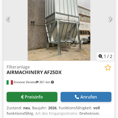
1
/
2
Filteranlage
AIRMACHINERY
AF25DX
Annone Veneto
361 km
Preisinfo
Anrufen
Zustand:
neu
, Baujahr:
2026
, Funktionsfähigkeit:
voll
funktionsfähig
, Art des Eingangsstroms:
Drehstrom
,