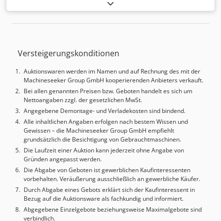
Filterfläche:
200 m²
, Volumenstrom:
25’000 m³/h
,
Gesamtbreite:
2’450 mm
, Gesamtlänge:
3’600 mm
,
Gesamthöhe:
7’000 mm
, Gesamtgewicht:
4’000 kg
,
Ausstattung:
Dokumentation/Handbuch
, FILTER FÜR
STAUBHALTIGE LUFT - ATEX Zone 22 Cjdpfezfi Daox Anqorf
Versteigerungskonditionen
Auslegungs-Luftvolumenstrom: 25.000 m³/h Konstruktion:
verzinktes, abgekantetes und verschraubtes Blech, Stärke
Auktionswaren werden im Namen und auf Rechnung des mit der
2-3-4 mm Gesamtfilterfläche: 200 m² Filtergewebe:
Machineseeker Group GmbH kooperierenden Anbieters verkauft.
antistatisches Polyester 500 g/m²
Bei allen genannten Preisen bzw. Geboten handelt es sich um
Explosionsentlastungspanels in horizontaler Anordnung
Nettoangaben zzgl. der gesetzlichen MwSt.
Austrag: Motor-Schnecke 1,1 kW, Zellenradschleuse 0,75
Angegebene Demontage- und Verladekosten sind bindend.
kW Oberes Geländer Sicherheitsleiter Steuerschaltschrank
Alle inhaltlichen Angaben erfolgen nach bestem Wissen und
für die Maschine
Gewissen – die Machineseeker Group GmbH empfiehlt
grundsätzlich die Besichtigung von Gebrauchtmaschinen.
Die Laufzeit einer Auktion kann jederzeit ohne Angabe von
Gründen angepasst werden.
Die Abgabe von Geboten ist gewerblichen Kaufinteressenten
vorbehalten. Veräußerung ausschließlich an gewerbliche Käufer.
Durch Abgabe eines Gebots erklärt sich der Kaufinteressent in
Bezug auf die Auktionsware als fachkundig und informiert.
Abgegebene Einzelgebote beziehungsweise Maximalgebote sind
verbindlich.