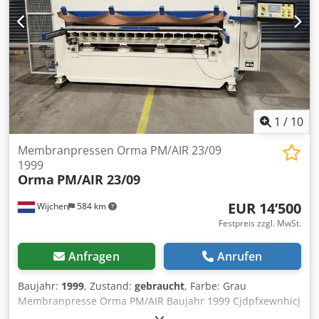
1
/
10
Membranpressen Orma PM/AIR 23/09
1999
Orma
PM/AIR 23/09
EUR 14’500
Wijchen
584 km
Festpreis zzgl. MwSt.
Anfragen
Anrufen
Baujahr:
1999
, Zustand:
gebraucht
, Farbe: Grau
Membranpresse Orma PM/AIR Baujahr 1999 Cjdpfxewnhicj
Ab Hsha Seriennummer 52850199 Abmessungen