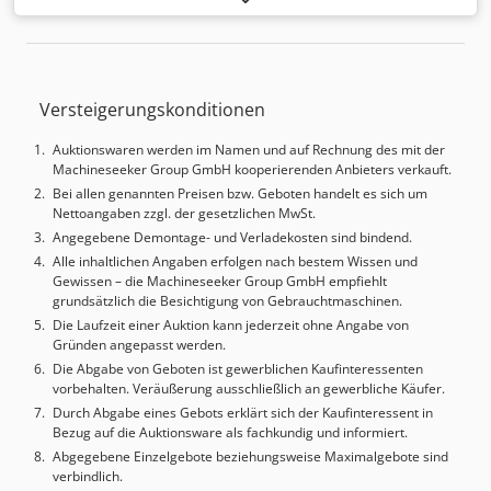
2300*900mm Maximale Plattengröße 2200 x 800 mm
Maximale Plattenstärke 40 mm 8 Zylinder Durchmesser
100 mm Hub 150mmDruck 160T Druckdruck 6 kg/cm²
Heizung 13 kW Gesamtleistung 17,3 kW 380 V, 35 Ampere
Versteigerungskonditionen
Abmessungen: 3900x1800xH2100mm, Gewicht 5900kg -
Baujahr: 1999 - Dokumentation verfügbar: Nein - CE-
Auktionswaren werden im Namen und auf Rechnung des mit der
Zertifikat vorhanden: Nein - Seriennummer: 52850199 -
Machineseeker Group GmbH kooperierenden Anbieters verkauft.
Leistung Hauptmotor [kW]: 17.3 - Max. Werkstücklänge
Bei allen genannten Preisen bzw. Geboten handelt es sich um
[mm]: 2200 - Max. Werkstückbreite [mm]: 800 - Max.
Nettoangaben zzgl. der gesetzlichen MwSt.
Werkstückhöhe [mm]: 40 - Anzahl Zylinder [St.]: 8 -
Angegebene Demontage- und Verladekosten sind bindend.
Zylinderdurchmesser [mm]: 100 - Gesamter Arbeitsdruck
Alle inhaltlichen Angaben erfolgen nach bestem Wissen und
[Tonnen]: 160 - Arbeitsdruck [kg/cm²]: 6 - Heizkessel
Gewissen – die Machineseeker Group GmbH empfiehlt
vorhanden: Ja Finanzielle Informationen Mehrwertsteuer:
grundsätzlich die Besichtigung von Gebrauchtmaschinen.
Der angegebene Preis versteht sich zzgl. Mehrwertsteuer
Die Laufzeit einer Auktion kann jederzeit ohne Angabe von
Mehrwertsteuer/Differenzbesteuerung: Mehrwertsteuer
Gründen angepasst werden.
abzugsfähig für Unternehmer Lieferung und
Die Abgabe von Geboten ist gewerblichen Kaufinteressenten
Inzahlungnahme jederzeit möglich für alles aus dem
vorbehalten. Veräußerung ausschließlich an gewerbliche Käufer.
Industriebereich Yorick Diebels
Durch Abgabe eines Gebots erklärt sich der Kaufinteressent in
Bezug auf die Auktionsware als fachkundig und informiert.
Abgegebene Einzelgebote beziehungsweise Maximalgebote sind
verbindlich.