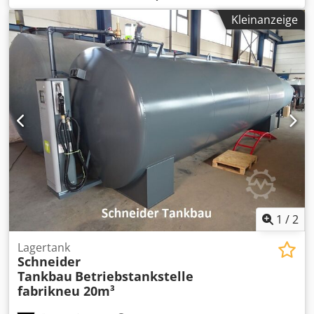
- Wärmetauscher Hersteller: APV Typ / Baujahr: 35 / 1997
Kleinanzeige
Leistung: 8000 kg/h Betriebsdruck: 16 bar Max.
Betriebstemperatur: 95 °C Chedpfx Aequuxusg Aoa
1
/
2
Lagertank
Schneider
Tankbau
Betriebstankstelle
fabrikneu 20m³