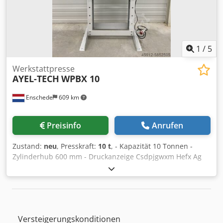
Warstein Tank- und Umweltschutz Wozniack Enkerbruch 2
59581 Warstein
1
/
5
Werkstattpresse
AYEL-TECH
WPBX 10
Enschede
609 km
Preisinfo
Anrufen
Zustand:
neu
, Presskraft:
10 t
, - Kapazität 10 Tonnen -
Zylinderhub 600 mm - Druckanzeige Csdpjgwxm Hefx Ag
Aoha - Not-Halt - 400V
Versteigerungskonditionen