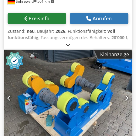
Söhrewald
501 km
Preisinfo
Anrufen
Zustand:
neu
, Baujahr:
2026
, Funktionsfähigkeit:
voll
funktionsfähig
, Fassungsvermögen des Behälters:
20’000 l
,
Dieseltankstelle - Heimtankstelle - Tankanlage -
Kleintankstelle bestehend aus: 1 x 20m³ Lagerbehälter -
Kleinanzeige
fabrikneu 1 x Zapfsäule Typ eco 75 - fabrikneu
Beschreibung Stahltank: 20.000 Liter Inhalt nach EN 12285-
2 - Klasse B - (Ersatz für DIN 6616), oberirdisch,
doppelwandig, inkl. Prüfzeugnis, geeignet zur Aufstellung
in Gebieten der Erdbebenzone 0. Der Behälter besitzt zwei
Sattelfüße, ein Mannloch mit Domdeckel und wird mit
folgenden Armaturen ausgerüstet: Chsdpfei Artlox Ag Aea
1 Füllrohr mit TW-Verschluss (Füllkappe) und Tauchrohr, 1
Peilrohr mit Peilstab und Peilstabverschluss, 1
Entlüftungsrohr mit Entlüftungshaube, 1 fabrikneuer
Grenzwertgeber mit Bauartzulassung (AIII), 1 Leiter sowie 1
Reservemuffe für Entnahmezwecke, 1 optisches
Leckanzeigegerät mit Bauartzulassung und Leckflüssigkeit.