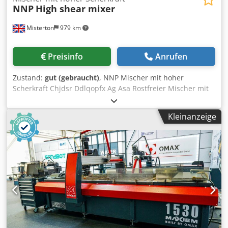
NNP
High shear mixer
Misterton
979 km
Preisinfo
Anrufen
Zustand:
gut (gebraucht)
, NNP Mischer mit hoher
Scherkraft Chjdsr Ddlqopfx Ag Asa Rostfreier Mischer mit
hoher Scherkraft, sitzt über einem Behälter mit Trichter
zur Produktzugabe, Schaftlänge 600mm, Durchmesser des
Kleinanzeige
Scherkopfes 120mm, 3Ph