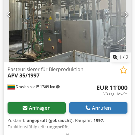
1
/
2
Pasteurisierer für Bierproduktion
APV
35/1997
EUR 11’000
Druskininkai
1’369 km
VB zzgl. MwSt.
Anfragen
Anrufen
Zustand:
ungeprüft (gebraucht)
, Baujahr:
1997
,
Funktionsfähigkeit:
ungeprüft
,
Maschinen-/Fahrzeugnummer:
35/1997
, Bierpasteurisator