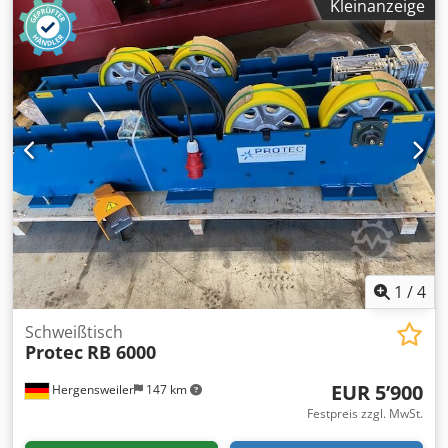
Kleinanzeige
85 A2 (10 Stück) Kerzen: Anzahl: 16 Stk. Länge:73 cm
Maschenweite: 5 x 3 mm (Länge x Breite) Behälter:
Zulässiger Betriebsüberdruck (bar): Flüssigkeit 10 / Gas 10
Zulässige Betriebstemperatur (°C): Flüssigkeit 85 / Gas 85
Maße: Höhe: ca. 1,78 m Chsdpfx Aofbckueg Aja Breite: ca.
56 cm Gewicht: ca. 150 kg In sehr gutem Zustand!
1
/
4
Schweißtisch
Protec
RB 6000
EUR 5’900
Hergensweiler
147 km
Festpreis zzgl. MwSt.