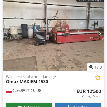
1
/
8
Wasserstrahlschneidanlage
Omax
MAXIEM 1530
EUR 12’500
Gdańsk
1’115 km
VB zzgl. MwSt.