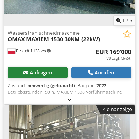
1
/
5
Wasserstrahlschneidmaschine
OMAX
MAXIEM 1530 30KM (22kW)
EUR 169’000
Elbląg
1’133 km
VB zzgl. MwSt.
Anfragen
Anrufen
Zustand:
neuwertig (gebraucht)
, Baujahr:
2022
,
Betriebsstunden:
90 h
, MAXIEM 1530 Vorführmaschine
Baujahr 2022 Pumpe hat 90 Betriebsstunden Ausstattung:
Cjdpfxotq Emxs Ag Ajha • M30-Pumpe mit 30 PS (22 kW); •
Kleinanzeige
Arbeitstisch mit einem Arbeitsbereich des Kopfes von 3048
mm x 1575 mm; • Steuerungscomputer mit Windows 10
und Software; • Schneidkopf integriert mit Diamantflansch;
• Abrasivzuführer 300 kg.