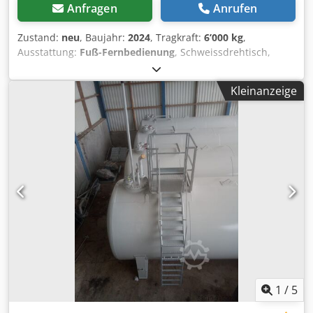
Anfragen
Anrufen
Zustand:
neu
, Baujahr:
2024
, Tragkraft:
6’000 kg
,
Ausstattung:
Fuß-Fernbedienung
, Schweissdrehtisch,
Behälterdrehvorrichtung 6000 Kg Tragkraft mit Hand und
Fußfernbedienung Durchmesser von 160mm bis 4000 mm
Kleinanzeige
Antriebsrollen Durchmesser 300mm Maße: Länge:
1900mm x Breite 470mm x Höhe 390mm Geschwindigkeit
stufenlos 50 - 2000 mm / min. Motor AC 380 V Chjdpfxsgfql
Ae Ag Aea
1
/
5