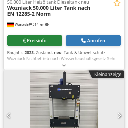
50.000 Liter Heizöltank Dieseltank neu
Wozniack
50.000 Liter Tank nach
EN 12285-2 Norm
Warstein
514 km
Preisinfo
Anrufen
Baujahr:
2023
, Zustand:
neu
, Tank-& Umweltschutz
Wozniack Fachbetrieb nach Wasserhaushaltsgesetz Sehr
geehrte Damen und Herren, wir bieten einen 50.000 Liter
doppelwandigen Lagertank für die Lagerung von Heizöl an.
Kleinanzeige
EN 12285-2 Norm Lieferzeit sofort Nenninhalt 50 cbm neu
Farbausstattung Lack RAL ; 7035 Werkstoff Stahl in Stahl,
Werkstoff S235JRG2 Unterlagen Herstellerzeugnis/
Tüpenschild Stück 1 Peilstab Stück 1 Entlüftungsstutzen
Stück 1 Füllstutzen Stück 1 neuer Grenzwertgeber Chjdpfx
Agjk Dprus Asa Stück 1 neues Leckanzeigesichtgerät Stück
1 Leiter Stück 1 Saugleitung Behältermaße ca . 10900 mm
Durchmesser ca. 2.500 mm Gewicht ca. 9.000 kg Lagerung
Oberirdisch Lieferzeit sofort Mit freundlichen Grüßen aus