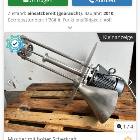
Anfragen
Anrufen
Zustand:
einsatzbereit (gebraucht)
, Baujahr:
2010
,
Betriebsstunden:
1’760 h
, Funktionsfähigkeit:
voll
funktionsfähig
, Zum Verkauf steht eine professionelle
Abrasiv-Wasserstrahlschneidmaschine MAXIEM 1530 von
Kleinanzeige
OMAX Corporation. Voll funktionsfähig, sofort
einsatzbereit. Technische Daten: - Verfahrweg X-Y: 3.100 ×
1.575 mm - Pumpe: OMAX P2050V Direct Drive 30 HP (22
kW), bis 50.000 PSI (3.450 bar) - Steuerung: IntelliMAX Basic
mit CAD/CAM - Antrieb: Closed-Loop, gehärtete,
geschliffene Präzisionswellen, Linearencoder -
Verfahrgeschwindigkeit: bis zu 20 m/min - Genauigkeit:
±0,13 mm - Z-Achse: motorisiert Codpfxey Hgrmj Ag Aeha
Inklusive Zubehör: - Terrain Follower, Optic Locator - 200 l
Abrasiv-Zufuhrsystem - Grundwerkzeugkoffer -
Werkzeugschrank
1
/
4
Mischer mit hoher Scherkraft