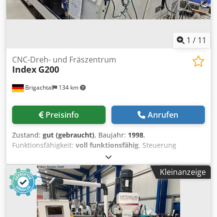
1
/
11
CNC-Dreh- und Fräszentrum
Index
G200
Brigachtal
134 km
Preisinfo
Anrufen
Zustand:
gut (gebraucht)
, Baujahr:
1998
,
Funktionsfähigkeit:
voll funktionsfähig
, Steuerung
Siemens 840D, Crsdpey Icwnefx Agxsf Spindeldurchlass
65mm, Haupt- und Gegenspindel, 2 x C-Achse,
Kleinanzeige
angetriebene Werkzeuge auf beiden Revolvern, Hainbuch-
Spannfutter auf beiden Spindeln, Feuerlöschanlage da nur
mit Schneidöl betrieben, Hochdruckpumpe,
Späneförderer, Lademagazin FMB-Turbo Bj.: 2017,
Werkzeughalterpaket , sofort verfügbar. Keine Gewähr für