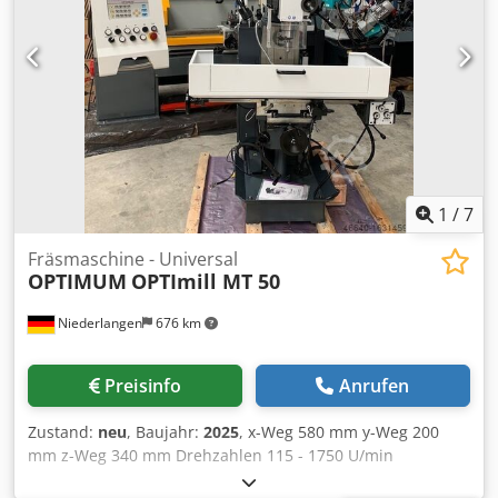
das fotografierte Zubehör und technische Details.
1
/
7
Fräsmaschine - Universal
OPTIMUM
OPTImill MT 50
Niederlangen
676 km
Preisinfo
Anrufen
Zustand:
neu
, Baujahr:
2025
, x-Weg 580 mm y-Weg 200
mm z-Weg 340 mm Drehzahlen 115 - 1750 U/min
Tischfläche 1000 x 240 mm Werkzeugaufnahme ISO 40