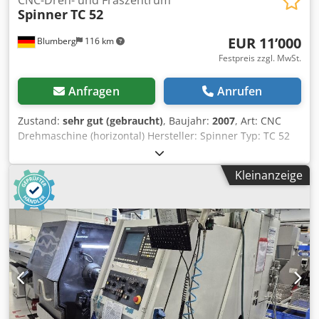
Spinner
TC 52
EUR 11’000
Blumberg
116 km
Festpreis zzgl. MwSt.
Anfragen
Anrufen
Zustand:
sehr gut (gebraucht)
, Baujahr:
2007
, Art: CNC
Drehmaschine (horizontal) Hersteller: Spinner Typ: TC 52
Baujahr: 2007 SN: 123445 Steuerung: Fanuc Drei-Achsen-
Maschine: XZ C (C-Achse reine Positionier-Achse: Keine
Kleinanzeige
angetriebene Werkzeuge) Stangendurchmesser 42 mm
Dreibackenfutter : 165 mm Betriebs-/Spindelstunden: ca.
32.500 h / 6.400 h (abgelesen 2025/11) Zubehör:
Späneförderer, IKZ (coolant center), Backenfutter,,
Dokumentation Zustand: Gut Crodpfoyki Hmox Agxjf