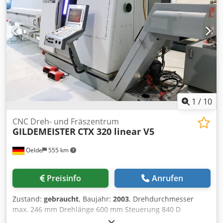
9200 U/min Antriebsleistung 5 kW Platzbedarf (B x T x H)
Angebotsumfang gemäss Fotostrecke u.a dabei sind:
1850 x 2550 x 2400 mm
Nakamura Drehmaschine, Werkzeughalter (angetrieben
und nicht angebtrieben), Spannzangen, komplette
Betriebsdokumentation, Portallader und Laderoboter,
Iemca Master 880 Verso Stangenlader, Peripheriegeräte
(Späneförderer, Transformer, Ölnebelabscheider etc) Für
die Richtigkeit, Vollständigkeit und Aktualität der Angaben
wird keine Gewähr übernommen.
1
/
10
CNC Dreh- und Fräszentrum
GILDEMEISTER
CTX 320 linear V5
Oelde
555 km
Preisinfo
Anrufen
Zustand:
gebraucht
, Baujahr:
2003
, Drehdurchmesser
max. 246 mm Drehlänge 600 mm Steuerung 840 D
Powerline Siemens Umlaufdurchmesser über Bett 400 mm