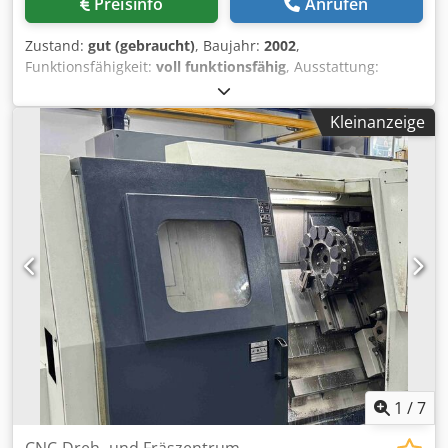
Preisinfo
Anrufen
Zustand:
gut (gebraucht)
, Baujahr:
2002
,
Funktionsfähigkeit:
voll funktionsfähig
, Ausstattung:
Dokumentation/Handbuch, Drehzahl stufenlos
einstellbar, Späneförderer
, Okuma MB56VA 3 Achsen BAZ
Kleinanzeige
Vertikal U100M Cedjyiu D Iopfx Agxerf ATC 32 SK40
Hauptspindel 12.000 U/min Öl Nebel Absaugung
Schnittzeit 9675 h Späneförderer Kühlmittelanlage
Vorbereitung A-Achse (4te Achse) *optional jede Menge
Werkzeuge SK40 passend zur Maschine
1
/
7
CNC-Dreh- und Fräszentrum