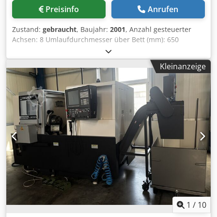
C-Achse - ShopTurn
Preisinfo
Anrufen
Zustand:
gebraucht
, Baujahr:
2001
, Anzahl gesteuerter
Achsen: 8 Umlaufdurchmesser über Bett (mm): 650
Cedpfow N Nqvex Agxerf Umlaufdurchmesser über
Support (mm): 250 Spitzenweite (mm/Zoll): Max. 1450 /
Kleinanzeige
57,08, Min. 310 / 12,20 Max. Drehdurchmesser ×
Bearbeitungslänge (mm/Zoll): Ø300 × 300 / Ø11,81 × 11,81
SPINDEL Spindelaufnahme: JIS A2-11 Spindeldurchmesser
(mm): 120 Spindelbohrung (mm): 80
Spindeldrehzahlbereich (min⁻¹ / U/min): 38 – 3800 Anzahl
der Spindeldrehzahlbereiche: 2 Spezifikationen siehe
Fotos. Alle Teile und Werkzeuge auf Paletten enthalten.
1
/
10