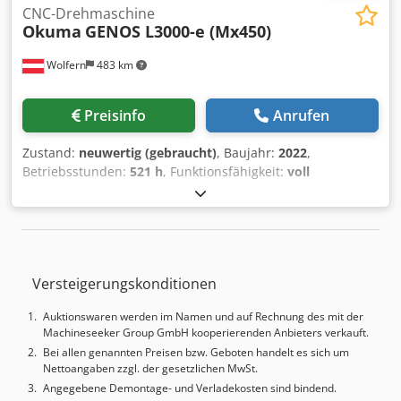
CNC-Drehmaschine
Okuma
GENOS L3000-e (Mx450)
Wolfern
483 km
Preisinfo
Anrufen
Zustand:
neuwertig (gebraucht)
, Baujahr:
2022
,
Betriebsstunden:
521 h
, Funktionsfähigkeit:
voll
funktionsfähig
, Maschinen-/Fahrzeugnummer:
L3M0474
,
Drehlänge:
500 mm
, Drehdurchmesser:
300 mm
,
Gesamthöhe:
2’210 mm
, Gesamtlänge:
3’950 mm
,
Gesamtbreite:
2’260 mm
, Gesamtgewicht:
5’680 kg
,
Ausstattung:
Dokumentation/Handbuch
, NEUER PREIS!!
Versteigerungskonditionen
gebrauchte Okuma Drehmaschine Credpfxoy Rx Tds Agxof
Neuwertiger gepflegter Zustand 521 Stunden Laufzeit 347
Auktionswaren werden im Namen und auf Rechnung des mit der
Stunden Spindellaufzeit
Machineseeker Group GmbH kooperierenden Anbieters verkauft.
Bei allen genannten Preisen bzw. Geboten handelt es sich um
Nettoangaben zzgl. der gesetzlichen MwSt.
Angegebene Demontage- und Verladekosten sind bindend.