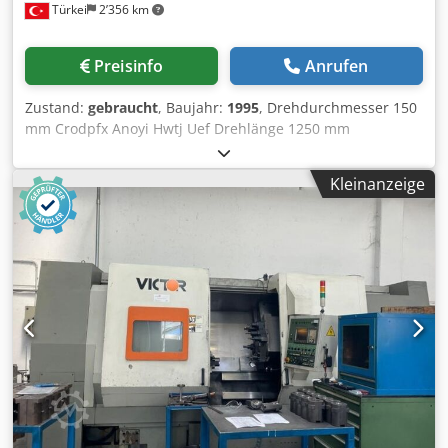
Türkei
2’356 km
Preisinfo
Anrufen
Zustand:
gebraucht
, Baujahr:
1995
, Drehdurchmesser 150
mm Crodpfx Anoyi Hwtj Uef Drehlänge 1250 mm
Steuerung OSP 7000 L Gesamtleistungsbedarf 37 kW
Maschinengewicht ca. 8500 t CNC Drehmaschine OKUMA
Kleinanzeige
LU 25 Baujahr 1995 Steuerung OSP 7000 L Verfahrwege
Technische Daten siehe Bildern