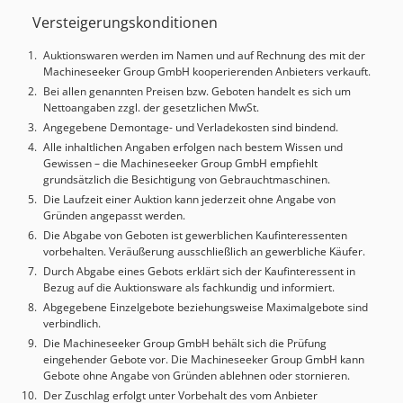
(max.):
3’290 mm
, Anzahl der Steckplätze im
Versteigerungskonditionen
Werkzeugmagazin:
10
, Anzahl der Achsen:
2
, Horizontale
Drehmaschine aus dem Jahr 1997. Diese Victor Vturn-20
Auktionswaren werden im Namen und auf Rechnung des mit der
verfügt über einen maximalen Längsverfahrweg von 600
Machineseeker Group GmbH kooperierenden Anbieters verkauft.
mm und einen Standard-Drehdurchmesser von 200 mm.
Bei allen genannten Preisen bzw. Geboten handelt es sich um
Sie verfügt über einen Revolver mit 10 Werkzeugpositionen
Nettoangaben zzgl. der gesetzlichen MwSt.
und einen Spindeldrehzahlbereich von 42-4200 U/min.
Angegebene Demontage- und Verladekosten sind bindend.
Wenn Sie auf der Suche nach hochwertigen
Alle inhaltlichen Angaben erfolgen nach bestem Wissen und
Drehfunktionen sind, sollten Sie die Victor Vturn-20
Gewissen – die Machineseeker Group GmbH empfiehlt
Maschine in Betracht ziehen, die wir zum Verkauf
grundsätzlich die Besichtigung von Gebrauchtmaschinen.
anbieten. Kontaktieren Sie uns für weitere Details. •
Die Laufzeit einer Auktion kann jederzeit ohne Angabe von
Schwenkbares Bett/Stirnwand: 450 mm • Standard-
Gründen angepasst werden.
Drehdurchmesser: 200 mm • Schwenken über den
Die Abgabe von Geboten ist gewerblichen Kaufinteressenten
Schlitten: 300 mm Codeyrfp Topfx An Usrf • Eilgang: X 12
vorbehalten. Veräußerung ausschließlich an gewerbliche Käufer.
m/min, Z 15 m/min • Spindelnase: A2-6 • Bohrung durch
Durch Abgabe eines Gebots erklärt sich der Kaufinteressent in
die Spindel: 62 mm • Durchmesser des Spindellagers: 100
Bezug auf die Auktionsware als fachkundig und informiert.
mm • Spindel-Innenkegel: 1/20 • Werkzeugpositionen am
Abgegebene Einzelgebote beziehungsweise Maximalgebote sind
verbindlich.
Revolver: 10 • Standard-Werkzeuggröße
Außendurchmesser: 20 mm • Werkzeuggröße
Die Machineseeker Group GmbH behält sich die Prüfung
eingehender Gebote vor. Die Machineseeker Group GmbH kann
Innendurchmesser (max): 32 mm • Durchmesser der
Gebote ohne Angabe von Gründen ablehnen oder stornieren.
Reitstockpinole: 75 mm • Hub der Reitstockpinole: 80 mm •
Der Zuschlag erfolgt unter Vorbehalt des vom Anbieter
Reitstockpinole Kegel (eingebaut): MT4 • Achsabstand: 635