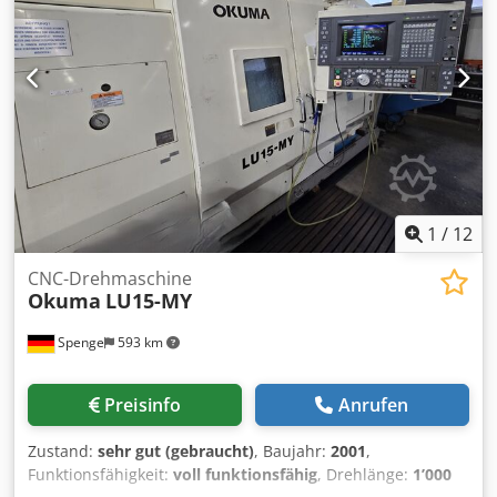
Kabel, Ladegerät und original Transportkoffer Letzte
Kalibrierung 2020 REV 26.8 Single Point 0.0510 mm
Volumetric 0.710 mm Weiteres auf Bildern
1
/
12
CNC-Drehmaschine
Okuma
LU15-MY
Spenge
593 km
Preisinfo
Anrufen
Zustand:
sehr gut (gebraucht)
, Baujahr:
2001
,
Funktionsfähigkeit:
voll funktionsfähig
, Drehlänge:
1’000