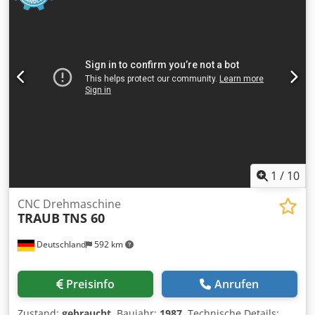
Drehlänge 980 mm Z-Achsen-Verfahrweg -1100 mm
Spannfutter 380 mm Spindeldurchmesser 116,5 mm Max.
Spindeldrehzahl 2000 U/min Spindelgetriebe: niedriges,
hohes Getriebe Werkzeugkopf für 12 Werkzeuge, BMT 75
Messsonde Codezk Hikepfx An Ujrf Mitlaufende
Zentrierung Späneauswerfer mit Auffangwanne und
Pumpe Dokumentation
1
/
10
CNC Drehmaschine
TRAUB
TNS 60
Deutschland
592 km
Preisinfo
Anrufen
Zustand:
gebraucht
, Baujahr:
1987
, Technische Details: