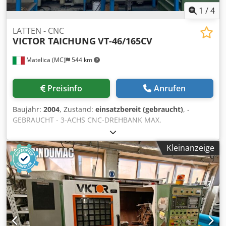
1
/
4
LATTEN - CNC
VICTOR TAICHUNG
VT-46/165CV
Matelica (MC)
544 km
Preisinfo
Anrufen
Baujahr:
2004
, Zustand:
einsatzbereit (gebraucht)
, -
GEBRAUCHT - 3-ACHS CNC-DREHBANK MAX.
DREHDURCHMESSER: 730 mm MAX. DREHLÄNGE: 1750 mm
MAX. DREHDURCHMESSER: 528 mm STANGDURCHLASS:
Kleinanzeige
110 mm Crsdjxymcvepfx An Usf SPINDEL: 1500 U/min; 30 -
37 kW; ASA A2-11 ; 530 mm VERFAHRWEG X-ACHSE: 156 +
251 mm VERFAHRWEG Z-ACHSE: 1650 mm GETRIEBE: 4-
STUFIG EILGÄNGE X-Z: 12 - 15 m/min ANGETRIEBENER
REVOLVER: 12 (6 angetriebene Werkzeuge) Pos.; 2500
U/min; 5,2 kW HOCHDRUCKKÜHLUNG: 4 BAR STEUERUNG:
FANUC 0i-TB GEWICHT: 13.500 kg GESAMTABMESSUNGEN:
6210 x 2980 x 2515 mm ZUBEHÖR: SPÄNEFÖRDERER