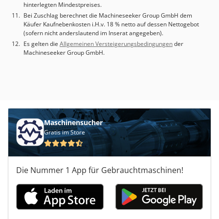
hinterlegten Mindestpreises.
mm • Spindelmotor (kontinuierlich/30 min): AC 10 HP / 12
Bei Zuschlag berechnet die Machineseeker Group GmbH dem
HP • Vorschubmotor: X 1,4 HP, Z 2,8 HP • Kühlmittelinhalt:
Käufer Kaufnebenkosten i.H.v. 18 % netto auf dessen Nettogebot
87 L Zusätzliche Ausrüstung • Hydraulisches
(sofern nicht anderslautend im Inserat angegeben).
Kraftspannfutter: 200 mm (8") • Bohrung durch das
Es gelten die
Allgemeinen Versteigerungsbedingungen
der
Kraftspannfutterrohr: 50 mm Technical Specification
Machineseeker Group GmbH.
Counter Spindle No Driven Tools No
Maschinensucher
Gratis im Store
Die Nummer 1 App für Gebrauchtmaschinen!