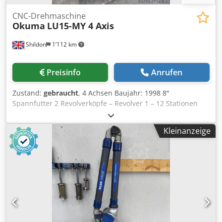
CNC-Drehmaschine
Okuma
LU15-MY 4 Axis
Shildon
1’112 km
Preisinfo
Anrufen
Zustand:
gebraucht
, 4 Achsen Baujahr: 1998 8"
Spannfutter 2 Revolverköpfe – Revolver 1 – 12 Stationen
Revolver 2 – 8 Stationen Programmatischer Reitstock 750
mm Spitzenweite Angetriebene Werkzeuge C-Achse
Kleinanzeige
Werkzeugvermessung (Taster) Y-Achse Späneförderer
Okuma OSP 7000L Steuerung Crsdsy Drunepfx An Uof