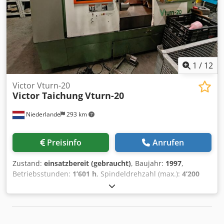
1
/
12
Victor Vturn-20
Victor Taichung
Vturn-20
Niederlande
293 km
Preisinfo
Anrufen
Zustand:
einsatzbereit (gebraucht)
, Baujahr:
1997
,
Betriebsstunden:
1’601 h
, Spindeldrehzahl (max.):
4’200
U/min
, Verfahrweg X-Achse:
135 mm
, Verfahrweg Z-Achse:
600 mm
, Gesamthöhe:
1’650 mm
, Gesamtbreite:
1’500
mm
, Gesamtgewicht:
3’300 kg
, Steuerungshersteller:
FANUC
, Steuerungsmodell:
Series O-T
, Produktlänge