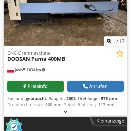
1
/
17
CNC-Drehmaschine
DOOSAN
Puma 400MB
Jasło
1’034 km
Preisinfo
Anrufen
Zustand:
gebraucht
, Baujahr:
2008
, Drehlänge:
978 mm
,
Drehdurchmesser:
560 mm
, Spindelbohrung:
117 mm
,
Spindeldrehzahl (max.):
2’000 U/min
, CNC-Drehmaschine
mit 3 Achsen, Doosan Puma 400MB C-Achse für
Kleinanzeige
angetriebene Werkzeuge Baujahr 2008 Fanuc 21iTB mit
Manual Guide Max. Drehdurchmesser 560 mm Max.