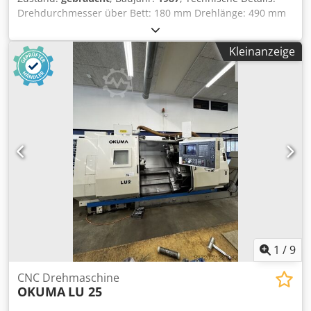
Drehdurchmesser über Bett: 180 mm Drehlänge: 490 mm
Umlaufdurchmesser: 450 mm Querweg: Z-Weg: 168 mm
Steuerung: Traub TX8D Drehzahl: 20 - 4000 U/min
Kleinanzeige
Spindeldurchlass: Ø 60 mm Betriebsstunden
Einschaltstunden: 23.495 h Werkzeugrevolver: 12 tools
Gesamtleistungsbedarf: 38 kW Maschinengewicht ca.: 4,2 t
Abmessung Maschine ca. LxBxH: 3,6 x 2,5 x 2,2 m
Werkzeugaufnahme Zylinderschaft DIN 69880 (VDI 3425) Ø
40x63 Röhm Drehfutter Ø 200mm hydraulische Spannung
Bedienung erfolgt über Doppelfußschalter und
Schalttafel/Bedienpult. Kühlmitteleinrichtung Die Traub
führt einen integrierten Späneförderer mit einer
Auswurfhöhe von 1.100mm (derzeit ohne Funktion).
Zubehör: div. Kleinteile 8 div. Maschinenfüße ohne
Reitstock i.D. Csdpfju Ix N Sox An Uorf *
1
/
9
CNC Drehmaschine
OKUMA
LU 25