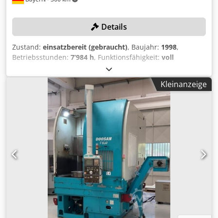
ca. 7900 kg Optional Cedpfxozh Iwke An Ujrf ▪
Transportorganisation und -durchführung ▪
Details
Maschineneinbringung und -aufstellung ▪
Maschineninbetriebnahme
Zustand:
einsatzbereit (gebraucht)
, Baujahr:
1998
,
Betriebsstunden:
7’984 h
, Funktionsfähigkeit:
voll
funktionsfähig
, Maschinen-/Fahrzeugnummer:
1408
,
Drehlänge:
250 mm
, Drehdurchmesser:
340 mm
,
Kleinanzeige
Spindeldrehzahl (max.):
4’500 U/min
, Stangendurchgang:
65 mm
, Steuerungsmodell:
Okuma OSP7000L
, Kein
Mindestpreis - garantierter Verkauf zum höchsten Gebot!
TECHNISCHE DETAILS Drehdurchmesser max.: 340 mm
Crsdpfx Ajx Hx Dnon Usf Drehlänge max.: 250 mm
Hauptspindel Technologie: Motorspindel Drehzahl: 4.500
U/min Leistung (max.): 22 kW Stangendurchlass: 65 mm
Werkstückspannung: 3-Backenfutter, Kitagawa B-210
Werkzeugträger I (X/Z) Technologie: Revolver mit 12
Stationen Werkzeugaufnahme: VDI40 Verfahrweg in X: 260
mm Verfahrweg in Z: 640 mm Eilgang in X: 15 m/min
Eilgang in Z: 20 m/min Werkzeugträger II (X/Z) Technologie:
Revolver mit 8 Stationen Werkzeugaufnahme: VDI40