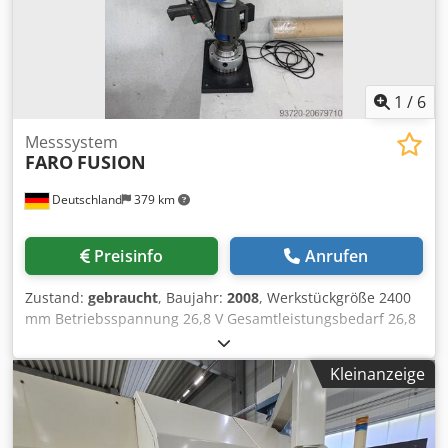
1
/
6
Messsystem
FARO
FUSION
Deutschland
379 km
Preisinfo
Anrufen
Zustand:
gebraucht
, Baujahr:
2008
, Werkstückgröße 2400
mm Betriebsspannung 26,8 V Gesamtleistungsbedarf 26,8
kW Maschinengewicht ca. 0,040 t MESSARM FARO FUSION
BJ 2008 Messbereich: 2400mm Software: Polyworks (bitte
Kleinanzeige
hier die aktuelle auf der Homepage von Polyworks
downloaden, unsere ist noch für Win XP) Crjdex Dda Tspfx
An Uef Dongle für die Software ist vorhanden und wird
mitgeliefert Zubehör: Messkugeln, Werkzeug, Ersatz Akku,