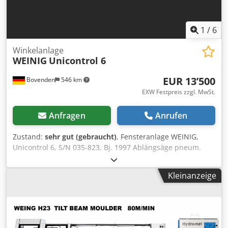
1
/
6
Winkelanlage
WEINIG
Unicontrol 6
EUR 13’500
Bovenden
546 km
EXW Festpreis zzgl. MwSt.
Anfragen
Anrufen
Zustand:
sehr gut (gebraucht)
, Fensteranlage WEINIG,
Unicontrol 6, S/N 035-823, Bj. 1997 Ablängsäge pneum.
getaktet (3 KW) mit Laserrichtlicht Schlitzspindel 50 x 320
mm für 4 WZ a 80 mm - Motor 11 KW Gleichlaufspindel 50
Kleinanzeige
x 120 mm - Motor 7,5 KW Längsprofilierspindel 50 x 320
mm für 4 WZ a 80 mm - Motor 11 KW Beschlagspindel
pneum. getaktet 40 x 160 mm - Motor 3 KW Säge- /
Nutspindel horizontal oben, pneum. getaktet - Motor 3 KW
Vorschub regelbar von 6-12 m/min. - Motor 1,1 KW