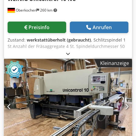
Oberkochen
260 km
Preisinfo
Anrufen
Zustand:
werkstattüberholt (gebraucht)
, Schlitzspindel 1
St Anzahl der Fräsaggregate 4 St. Spindeldurchmesser 50
mm Steuerung Weinig, PC-Nexus Weinig Unicontrol 10
CNC - Spindeln radial und axial CNC gesteuert -----
Kleinanzeige
Maschine wurde 2024 von Firma Weinig werksübeholt.
Hierbei wurde auch das Steuerungspanel erneuert auf
Siemens S 7 677 C, mit neuem Folienpanel „Touch“. Mit
folgenden Bearbeitungsaggregaten: Ablängsäge ----- mit
Laserrichtlicht, Motorstärke 3 KW, Spindeldurchmesser 40
mm, Spindeldrehzahl 3.000 Verstellung axial über NC -
Achse Verstellung radial pneumatisch auf 8 Positionen f.
Kantenrundung von oben Aggregat von unten für
Kantenrundung ----- Verstellung axial mit Ablängsäge Zapf-
und Schlitzspindel ----- Motorstärke 15 KW
Spindeldurchmesser 50 mm Spindeldrehzahl 2.925 Upm
Werkzeugflugkreis min. 380, max. 400 mm