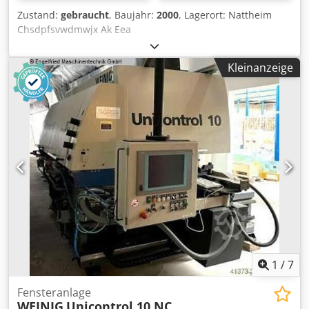
Zustand:
gebraucht
, Baujahr:
2000
, Lagerort: Nattheim
Chsdpfsvwdmwjx Ak Eea
Kleinanzeige
1
/
7
Fensteranlage
WEINIG
Unicontrol 10 NC