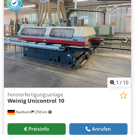
1
/
10
Fensterfertigungsanlage
Weinig
Unicontrol 10
Nattheim
258 km
Preisinfo
Anrufen