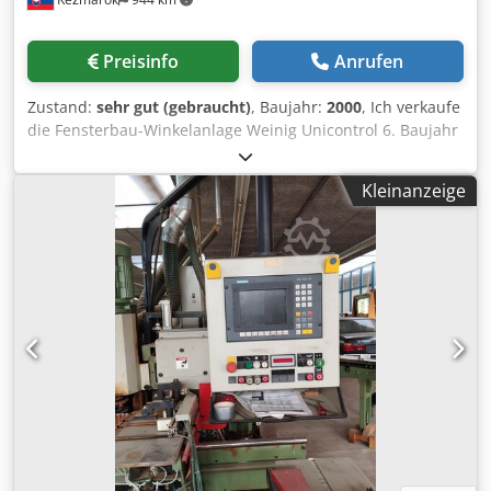
Preisinfo
Anrufen
Zustand:
sehr gut (gebraucht)
, Baujahr:
2000
, Ich verkaufe
die Fensterbau-Winkelanlage Weinig Unicontrol 6. Baujahr
2000. Fräskopfe OERTLI. Chodezkmd Iopfx Ak Esa Verfugbar
gleich. Zustand sehr gut !
Kleinanzeige