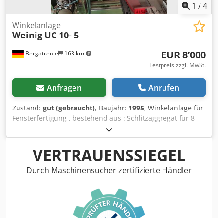
1
/
4
Winkelanlage
Weinig
UC 10- 5
EUR 8’000
Bergatreute
163 km
Festpreis zzgl. MwSt.
Anfragen
Anrufen
Zustand:
gut (gebraucht)
, Baujahr:
1995
, Winkelanlage für
Fensterfertigung , bestehend aus : Schlitzaggregat für 8
Werkzeuge mit hydraulischem Hub 75 mm ( Aufspannhöhe
600 mm ) Chedpfx Akstqft Ie Eja Fräsaggregat für 4
Werkzeuge mit hydraulischem Hub 80 mm ( Aufspannhöhe
VERTRAUENSSIEGEL
320 mm) mit Rücklauf mit IV 68 Werkzeugen
Durch Maschinensucher zertifizierte Händler