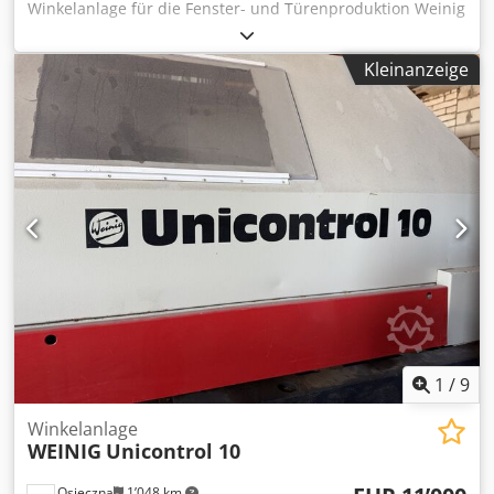
Winkelanlage für die Fenster- und Türenproduktion Weinig
ist verfügbar. Werkzeugaußendurchmesser max.: 320mm,
max. Werkzeugflugkreis: 232mm, Schlitzspindellänge:
Kleinanzeige
640mm, Profilier- und Gleichlaufspiellänge: 285mm-
320mm, Steuerung: Siemens WS400. Inklusive komplette
Werkzeug Bestückung und Stilfenster. Dokumentation
vorhanden. Chsdpfx Akotq U A Ie Eoa
1
/
9
Winkelanlage
WEINIG
Unicontrol 10
Osieczna
1’048 km