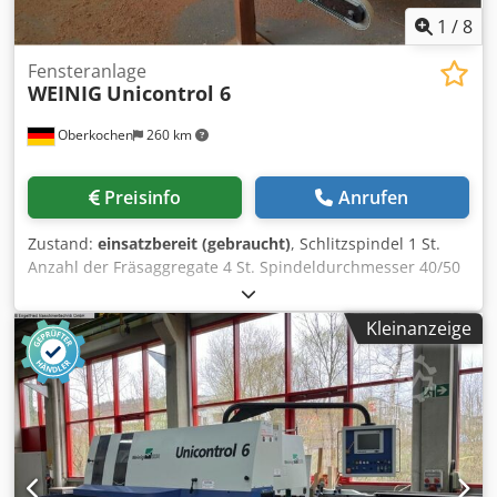
1
/
8
Fensteranlage
WEINIG
Unicontrol 6
Oberkochen
260 km
Preisinfo
Anrufen
Zustand:
einsatzbereit (gebraucht)
, Schlitzspindel 1 St.
Anzahl der Fräsaggregate 4 St. Spindeldurchmesser 40/50
mm Weinig Unicontrol 6 ----- Maschine wird vor
Auslieferung bie uns in Oberkochen überpüft! Technische
Kleinanzeige
Daten Zusammenfassung: (eventuell zusätzlich
beinhaltetes Zubehör bitte anfragen) Pos. 1: Ablängsäge ---
-- > Anzahl Werkzeuge: 1 Stk. > Spindeldrehzahl: 2.800
U/min > Spindeldurchmesser: 40 mm >
Werkzeugdurchmesser max.: 400 mm > Motorstärke: 3,0
kW > Laserrichtlicht zur Erkennung des Sägeabschnitts
Längenanschlag CNC gesteuert ----- > Länge 3.600 mm >