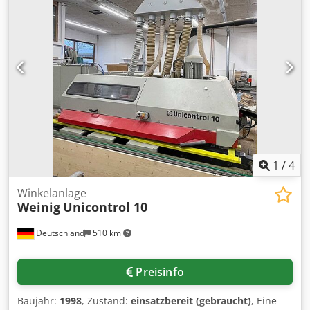
2 Positionen • Axial getaktet: 2 Positionen • Motorleistung: 3
kW • Spindeldurchmesser: 40 mm • Spindeldrehzahl: 5850
U/min • Werkzeughub: 210 mm • Werkzeugspannlänge:
160 mm
1
/
4
Winkelanlage
Weinig
Unicontrol 10
Deutschland
510 km
Preisinfo
Baujahr:
1998
, Zustand:
einsatzbereit (gebraucht)
, Eine