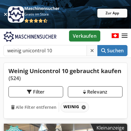
Maschinensucher
Zur App
Gratis im Store
Verkaufen
Suchen
Weinig Unicontrol 10 gebraucht kaufen
(524)
Filter
Relevanz
WEINIG
Alle Filter entfernen
Kleinanzeige