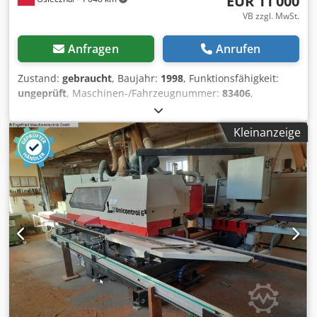
EUR 11’000
VB zzgl. MwSt.
Anfragen
Anrufen
Zustand:
gebraucht
, Baujahr:
1998
, Funktionsfähigkeit:
ungeprüft
, Maschinen-/Fahrzeugnummer:
83406
,
Bearbeitungszentrum für Fenster Weinig Unicontrol 10,
Baujahr 1998 Chjdpfx Aksy Sxlps Eea
Kleinanzeige