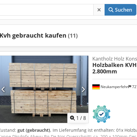
Suchen
Kvh gebraucht kaufen
(11)
Kantholz Holz Kons
Holzbalken KVH
2.800mm
Neukamperfehn
72
1
/
8
Zustand:
gut (gebraucht)
, Im Lieferumfang ist enthalten: 01x Holzb
Tanne Dksdpfx Ahevu Rq De Nor Querschnitt: ca. 200 x 100mm Ges