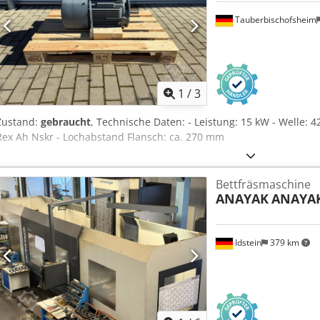
Tauberbischofsheim
1
/
3
Zustand:
gebraucht
, Technische Daten: - Leistung: 15 kW - Welle: 
Rex Ah Nskr - Lochabstand Flansch: ca. 270 mm
Bettfräsmaschine
ANAYAK
ANAYAK
Idstein
379 km