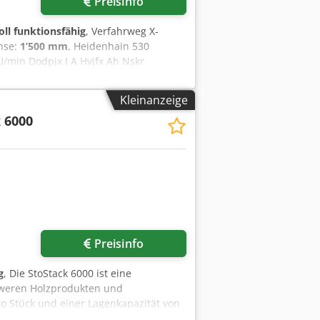
Preisinfo
oll funktionsfähig
, Verfahrweg X-
hse:
1’500 mm
, Heidenhain 530
U/min Dodpjx I A Hvjfx Ah Nskr
 Längsrichtung + Querförderer
Kleinanzeige
 6000
Preisinfo
g
, Die StoStack 6000 ist eine
chweren Holzprodukten und
pro Stück und einer Lagenkapazität von
großen Dimensionen geeignet. Die