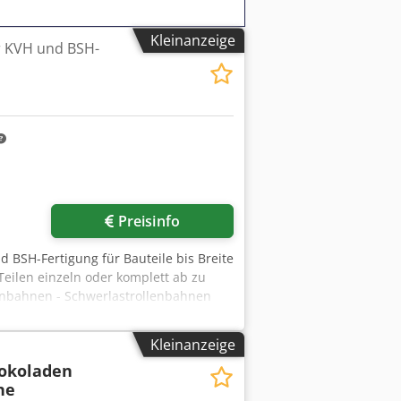
Kleinanzeige
r KVH und BSH-
Preisinfo
 BSH-Fertigung für Bauteile bis Breite
ilen einzeln oder komplett ab zu
lenbahnen - Schwerlastrollenbahnen
fahrwagen montiert - Stapelmaschine -
 mit Abfallentsorgung
Kleinanzeige
hokoladen
ne