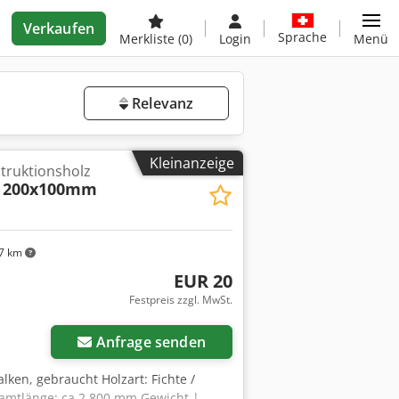
Verkaufen
Sprache
Merkliste
(0)
Login
Menü
Relevanz
Kleinanzeige
truktionsholz
200x100mm
7 km
EUR 20
Festpreis zzgl. MwSt.
Anfrage senden
alken, gebraucht Holzart: Fichte /
amtlänge: ca 2.800 mm Gewicht |