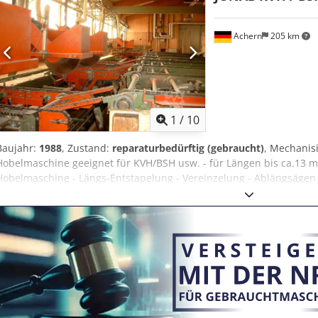
Achern
205 km
1
/
10
Baujahr:
1988
, Zustand:
reparaturbedürftig (gebraucht)
, Mechanisi
Hobelmaschine geeignet für KVH/BSH usw. - für Längen bis ca.13 m 
Hobelmaschine - Längs-Entstapelung - Vereinzelung - Ablängsägen 4
Kappquerschnitt 180 x 220 mm, 150 x 300 mm Dedjvbtpjpfx Ah Nekr