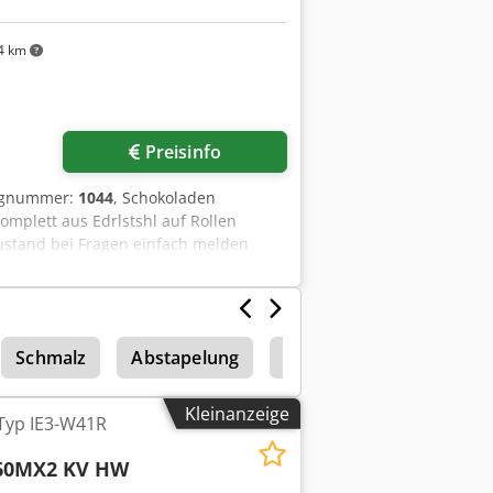
4 km
Preisinfo
eugnummer:
1044
, Schokoladen
omplett aus Edrlstshl auf Rollen
ustand bei Fragen einfach melden
Schmalz
Abstapelung
Trennsägen
Kleinanzeige
Typ IE3-W41R
160MX2 KV HW