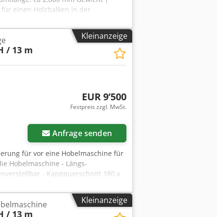
 für einen Holzbalken in der
Herr: Andre Evering Herr: Mario
eser Artikel wird nur zur Abholung
Kleinanzeige
ge
rsendung dieses Artikels ist mit
H / 13 m
 bzw. Lieferumfang bei uns abgefragt
EUR 9’500
Festpreis zzgl. MwSt.
Anfrage senden
ierung für vor eine Hobelmaschine für
die Hobelmaschine - Längs-
enverstellbar - Kappquerschnitt 180 x
t ausreichend
Kleinanzeige
obelmaschine
H / 13 m