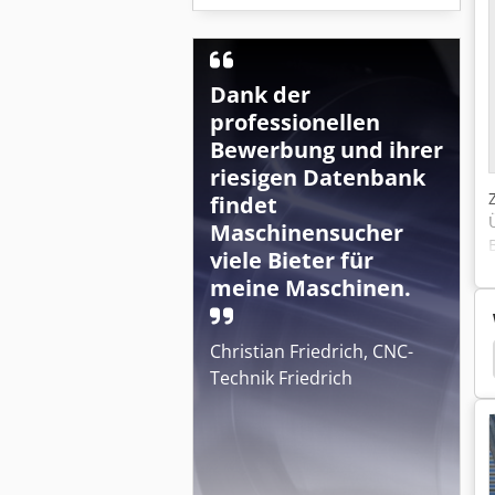
Dank der
professionellen
Bewerbung und ihrer
riesigen Datenbank
findet
Maschinensucher
viele Bieter für
meine Maschinen.
Christian Friedrich, CNC-
e
Trennsäge
Kettensäge
Graule Zugsäge
Technik Friedrich