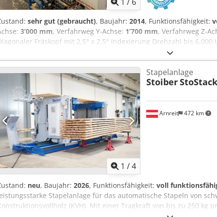
1
/
6
Zustand:
sehr gut (gebraucht)
, Baujahr:
2014
, Funktionsfähigkeit:
v
Achse:
3’000 mm
, Verfahrweg Y-Achse:
1’700 mm
, Verfahrweg Z-Ac
Diagonaler Fräskopf mit 2,5° x 2,5° Indexierung Drehzahl bis 6.000 
Werkzeugaufnahme SK50 Innenkühlung mit 36bar Späneförderer in
Stapelanlage
Stoiber
StoStack
Arnreit
472 km
1
/
4
Zustand:
neu
, Baujahr:
2026
, Funktionsfähigkeit:
voll funktionsfähi
leistungsstarke Stapelanlage für das automatische Stapeln von s
Konstruktionsvollholz (KVH). Mit einer Tragkraft von bis zu 250 kg 
1.000 kg ist sie ideal für Anwendungen mit hohen Gewichten und 