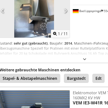
Bad Lippspringe
55
1
/
11
Zustand:
sehr gut (gebraucht)
, Baujahr:
2014
, Maschinen-/Fahrz
Überzugsmaschine Speziell für Pralinen mit einer Ruttelplattform K
Behälter für 20 kg Schokolade mit Ruhrwerk Anschluss 16 Ah Top z
Dsdpfx Asdg T Uksh Nskr viellendank im voraus
Weitere gebrauchte Maschinen entdecken
Stapel- & Abstapelmaschinen
Bargstedt
Edt
Elektromotor VEM 
160MX2 KV HW
VEM
IE3-W41R 