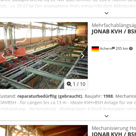
Stck.: ca. 25,67 kg Der angegebene Preis entspricht dem Abholpreis
angegebenen Abmessung. Ihre Ansprechpartner in unserem Hause: 
Klöver Herr: Falk Deutsch Allgemeine Informationen zum Artikel: Di
Mehrfachablängsä
angeboten. Ein darüber hinaus gewünschter Transport bzw. eine Ve
JONAB
KVH / BS
zusätzlichen Kosten verbunden, welche gesondert je nach Lieferort
werden können.
Achern
205 km
1
/
10
Zustand:
reparaturbedürftig (gebraucht)
, Baujahr:
1988
, Mechanis
KVH/BSH - für Längen bis ca.13 m - Ideale KVH+BSH Anlage für vor 
Entstapelung - Vereinzelung - Ablängsägen 4 Stück Kreissägen seit
220 mm, 150 x 300 mm Dsdpfx Aoytgr Esh Njkr - 1 Bedienperson is
Mechanisierung H
JONAB
KVH / BS