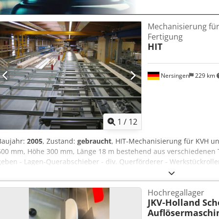
Mechanisierung fü
Fertigung
HIT
Nersingen
229 km
1
/
12
Baujahr:
2005
, Zustand:
gebraucht
, HIT-Mechanisierung für KVH und
600 mm, Höhe 300 mm, Länge 18 m bestehend aus verschiedenen Te
geben - Lagen-Querabschieber - div. Querförderer - Werkstückrol
Dkodpfx Ajpiurmjh Nor - 5 Hubtische mit je 2 Querförderer auf Ver
Schaltschränke - Röllchenschienen - Mitfahrende Binder-Kappsäge
Hochregallager
JKV-Holland Sc
Auflösermaschi