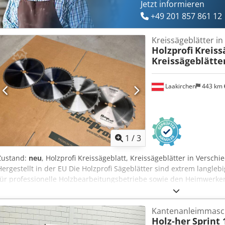
Jetzt informieren
+49 201 857 861 12
Kreissägeblätter i
Holzprofi
Kreiss
Kreissägeblätte
Laakirchen
443 km
1
/
3
Zustand:
neu
, Holzprofi Kreissägeblatt, Kreissägeblätter in Vers
Hergestellt in der EU Die Holzprofi Sägeblätter sind extrem langlebig
für professionelle Holzbearbeitungsbetriebe sowie den Heimwerker
Eigenschaften: - Hochwertiges Hartmetall-Sägeblatt für präzise und
Lebensdauer und hohe Standzeit durch hochfesten und großen HM
Kantenanleimmasc
Passend für Maschinen von vielen verschiedenen Herstellern. Bei F
Holz-her
Sprint 
Verfügbare Kreissägeblätter: SB200: Durchmesser: 200mm Bohrung