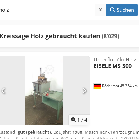
Suchen
Kreissäge Holz gebraucht kaufen
(8’029)
Unterflur Alu-Holz-
EISELE
MS 300
Rödermark
354 km
1
/
4
Zustand:
gut (gebraucht)
, Baujahr:
1980
, Maschinen-/Fahrzeugnu
Daten: - Sägeblattabmessung 300 mm - Sägeblattdrehzahl 2800 U/min