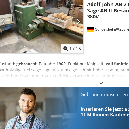
Adolf John AB 2
Sehr guter Zustand.
Säge
AB II Besä
380V
Gondelsheim
253 
1
/
15
Zustand:
gebraucht
, Baujahr:
1962
, Funktionsfähigkeit:
voll funkti
Bauholzsäge Holzsäge Säge Besäumsäge Schmitthöhe 105mm, Stä
Förderband 5-45m/min Aus Erstbesitz ! Gewicht mit Fördergerät c
Anschluss an 400A 32A Gebrauchter, funktionstüchtiger Zustand
Gebrauchtmaschinen s
Inserieren Sie jetzt 
11 Millionen
Käufer w