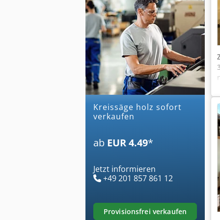
kreissäge holz sofort
verkaufen
ab
EUR 4.49
*
Jetzt informieren
+49 201 857 861 12
provisionsfrei verkaufen