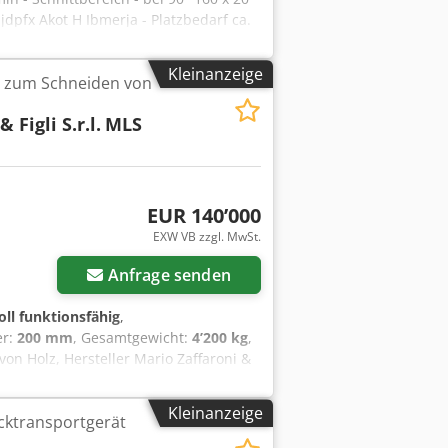
jdpfx Akot H Ibmerja - Platzbedarf ca.
 900 x H 750 x T 500 mm
Kleinanzeige
e zum Schneiden von
 Figli S.r.l.
MLS
EUR 140’000
r anfragen
EXW VB zzgl. MwSt.
Anfrage senden
oll funktionsfähig
,
er:
200 mm
, Gesamtgewicht:
4’200 kg
,
on Holz, Hersteller Mario Zaffaroni &
 2) Werkstückdicke: min. 2 mm, max. 100
eich): 3–45 m/min 4) Maximale
Kleinanzeige
ktransportgerät
amtleistung: 55 kW 6) Motorleistung
onsfähig und benötigt keinen Service.