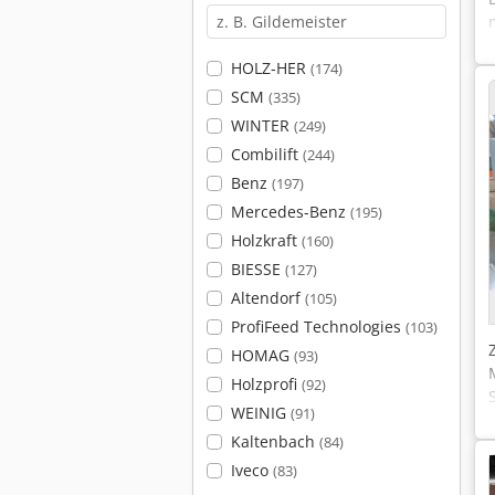
HOLZ-HER
(174)
SCM
(335)
WINTER
(249)
Combilift
(244)
Benz
(197)
Mercedes-Benz
(195)
Holzkraft
(160)
BIESSE
(127)
Altendorf
(105)
ProfiFeed Technologies
(103)
HOMAG
(93)
Holzprofi
(92)
WEINIG
(91)
Kaltenbach
(84)
Iveco
(83)