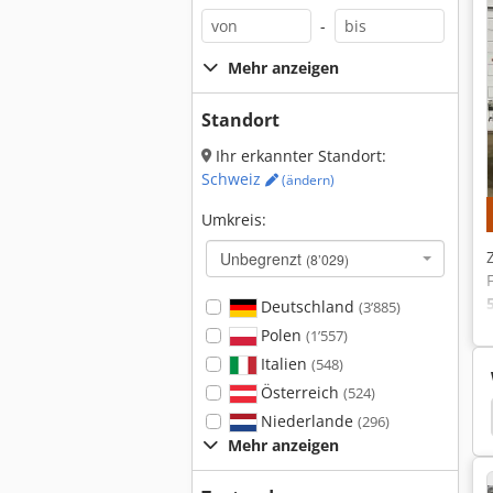
-
Mehr anzeigen
Standort
Ihr erkannter Standort:
Schweiz
(ändern)
Umkreis:
Unbegrenzt
(8’029)
Deutschland
(3’885)
Polen
(1’557)
Italien
(548)
Österreich
(524)
auf Verleimpresse
Cnc Center
Morbidelli 504
Niederlande
(296)
Mehr anzeigen