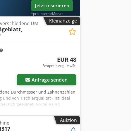
Jetzt inserieren
*pro Inserat/Monat
Kleinanzeige
n verschiedene DM
ägeblatt,
r
EUR 48
Festpreis zzgl. MwSt.
Anfrage senden
chiedene Durchmesser und Zahnanzahlen
 und von Tischlerqualität - ist ideal
bereich geeignet. Vorteile und
 saubere Schnitte - Lange
-Sägezahn für öfteres Nachschärfen
Auktion
hine
ragen helfen wir gerne weiter!
1317
: 30mm Zahnanzahl: 48 / 60 SB216: