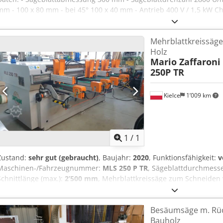
mm - 100 x 80 mm - bei 45° 100 x 40 mm - Antrieb 400 V / 1,5 kW Ch
B 400 x H 800 x T 600 mm - Gewicht ca. 80 kg - Tischuntergestell B
Mehrblattkreissäg
Holz
Mario Zaffaroni &
250P TR
Kielce
1’009 km
Mehr Bilde
1
/
1
Zustand:
sehr gut (gebraucht)
, Baujahr:
2020
, Funktionsfähigkeit:
v
Maschinen-/Fahrzeugnummer:
MLS 250 P TR
, Sägeblattdurchmess
Schnittlänge (max.):
2’500 mm
, Mehrblattkreissäge zum Schneiden v
Figli S.r.l. Details: 1) Werkstücklänge: min. 330 mm, max. 2500 mm
mm Chsdpfxsyk U Ebj Akrja 3) Vorschubgeschwindigkeit (Arbeitsber
Besäumsäge m. Rüc
Schnitttiefe (Fräsen): 20 mm bei Sägeblättern mit Ø 200 mm 5) Ges
Bauholz
Hauptmotor: 45 kW 7) Gewicht: 4200 kg Die Maschine ist voll funkti