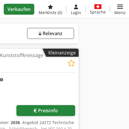
Verkaufen
Sprache
Merkliste
(0)
Login
Menü
Relevanz
Kleinanzeige
 Kunststoffkreissäge
Preisinfo
mmer:
2038
, Angebot 24272 Technische
 - Schnittbereich - bei 90° 160 x 20