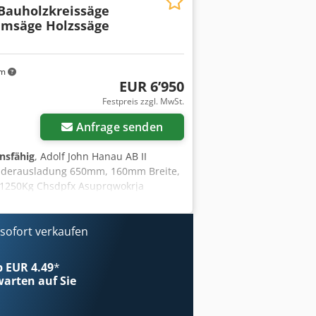
 Bauholzkreissäge
umsäge Holzssäge
km
EUR 6’950
Festpreis zzgl. MwSt.
Anfrage senden
onsfähig
, Adolf John Hanau AB II
nderausladung 650mm, 160mm Breite,
a 1250Kg Chsdpfx Asuprqwokrja
ofort verkaufen
ab EUR 4.49
*
arten auf Sie