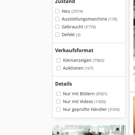
Zustand
Neu
(2’074)
Ausstellungsmaschine
(176)
Gebraucht
(5’776)
Defekt
(3)
Verkaufsformat
Kleinanzeigen
(7’862)
Auktionen
(167)
Details
Nur mit Bildern
(8’001)
Nur mit Videos
(1’450)
Nur geprüfte Händler
(3’359)