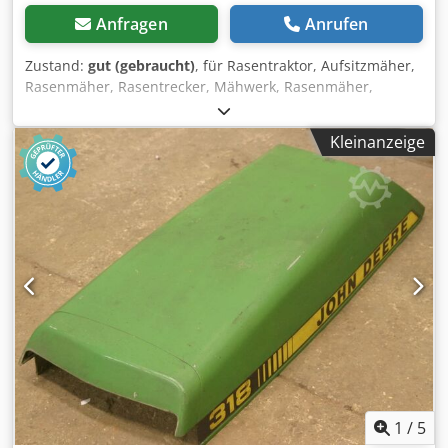
Anfragen
Anrufen
Zustand:
gut (gebraucht)
, für Rasentraktor, Aufsitzmäher,
Rasenmäher, Rasentrecker, Mähwerk, Rasenmäher,
Mähbalken, Scheibenmähwerk -Rasenmähermesser: 48
Stück Djdob A R Uhspfx Ahkeck -Typen: unterschiedlich -
Kleinanzeige
Paket: komplett -Preis:komplett -Gewicht: 120 kg
1
/
5