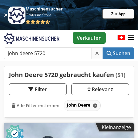
Maschinensucher
Zur App
Gratis im Store
Verkaufen
Suchen
John Deere 5720 gebraucht kaufen
(51)
Filter
Relevanz
John Deere
Alle Filter entfernen
Kleinanzeige