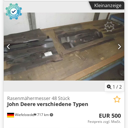
Gewicht: 1,4 kg/Stück Dcedpfx Aob A S Dxshkek
Kleinanzeige
1
/
2
Rasenmähermesser 48 Stück
John Deere
verschiedene Typen
EUR 500
Wiefelstede
717 km
Festpreis zzgl. MwSt.