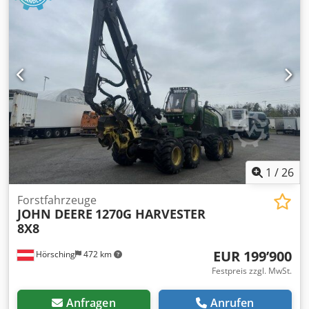
1
/
26
Forstfahrzeuge
JOHN DEERE
1270G HARVESTER
8X8
EUR 199’900
Hörsching
472 km
Festpreis zzgl. MwSt.
Anfragen
Anrufen