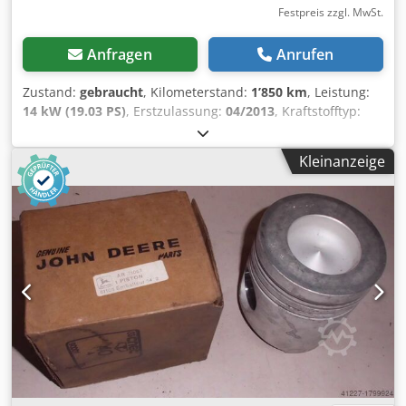
Festpreis zzgl. MwSt.
Anfragen
Anrufen
Zustand:
gebraucht
, Kilometerstand:
1’850 km
, Leistung:
14 kW (19.03 PS)
, Erstzulassung:
04/2013
, Kraftstofftyp:
Diesel
, Gesamtgewicht:
1’385 kg
, Farbe:
Grün
, Getriebetyp:
mechanisch
, Federung:
Sonstige
, Anzahl der Sitzplätze:
2
,
Kleinanzeige
Betriebsstunden:
1’850 h
, Ausstattung:
Allradantrieb,
Anhängerkupplung
, 1. Hand, Straßenzulassung
Erstzulassung 10.04.2013 14 kW 854 cm³ 1.850
Betriebsstunden Diesel Allrad Höchstgeschwindigkeit 40
km/h Anhängerkupplung kippbare Pritsche 2 Sitzplätze 1.
Hand zulässiges Gesamtgewicht 1.385 kg FÜR UNS IST DER
ZUSTAND UND DAS BAUCHGEFÜHL ENTSCHEIDEND, DER
PREIS STEHT AN ZWEITER STELLE. Bei weiteren Fragen
steht Ihnen gerne Herr Faller unter der Nummer zur
Verfügung. //*TAUSCH, INZAHLUNGNAHME ODER
BELEIHUNG IHRES FAHRZEUGES, SOWIE FINANZIERUNG
MÖGLICH!Alle Angaben ohne Gewähr* Weitere Angebote
finden Sie auf unserer Homepage: Die Beschreibung und