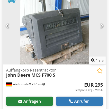
1
/
5
Auffangkorb Rasentracktor
John Deere
MCS F700 S
EUR 295
Wiefelstede
717 km
Festpreis zzgl. MwSt.
Anfragen
Anrufen