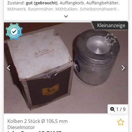
Zustand:
gut (gebraucht)
, Auffangkorb, Auffangbehälter,
Mähwerk, Rasenmäher, Mähbalken, Scheibenmähwerk -
ohne Gebläse -für Seitenauswurf -Abmessungen:
1500/800/H1400 mm Dsdpfx Aheb Ig Uujkjck -Gewicht: 100
Kleinanzeige
kg
1
/
9
Kolben 2 Stück Ø 106,5 mm
Dieselmotor