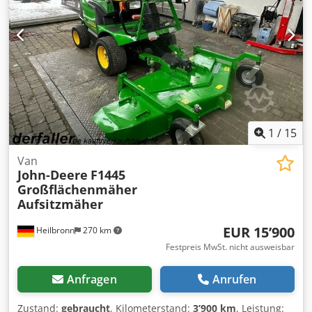
Heckzapfwelle Tankinhalt: ca. 20 Liter Anhängelast: Bis zu
544 kg Wendekreis: ca. 63,5 cm (25 Zoll). inklusive:
Mähdeck Wiedenmann RMR 130 H Baujahr: 2015
Kehrmaschine ecotech 0SGK-130 Baujahr: 2015 Salzstreuer
ecotech Baujahr : 2015 Änderungen, Tippfehler, Irrtümer
und Zwischenverkauf vorbehalten. Alle Angaben erfolgen
ohne Gewähr. Der Verkauf erfolgt unter Ausschluss
jeglicher Garantie oder Gewährleistung.
1
/
15
Van
John-Deere
F1445
Großflächenmäher
Aufsitzmäher
EUR 15’900
Heilbronn
270 km
Festpreis MwSt. nicht ausweisbar
Anfragen
Anrufen
Zustand:
gebraucht
, Kilometerstand:
3’900 km
, Leistung: