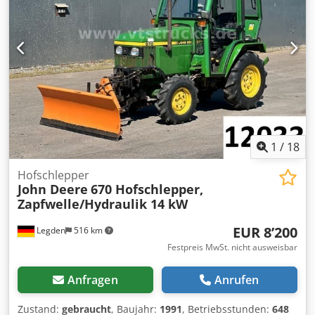
erhalten. Hersteller: John Deere Typ: Gator 4x2 XUV855D S4
Baujahr: 2014 Produktart: Gebraucht Daten: Länge: 390 cm
Breite: 157 cm Höhe: 190 cm Sitzplätze: 4 Antriebsart:
Diesel, 21 PS Ladefläche L x B: 114 x 132 cm Nutzlast: 635
kg Anhängelast: 680 kg Höchstgeschwindigkeit: 40 km/h
Straßenzulassung: Ja Leergewicht: 946 kg Zulässiges
Gesamtgewicht: 1.581 kg Besonderheiten: Allradantrieb,
Differentialsperre, Ladefläche mit Kippfunktion.
1
/
18
Hofschlepper
John Deere
670 Hofschlepper,
Zapfwelle/Hydraulik 14 kW
EUR 8’200
Legden
516 km
Festpreis MwSt. nicht ausweisbar
Anfragen
Anrufen
Zustand:
gebraucht
, Baujahr:
1991
, Betriebsstunden:
648