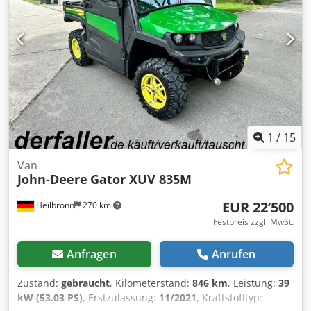
BAUCHGEFÜHL ENTSCHEIDEND, DER PREIS STEHT AN
ZWEITER STELLE. Bei weiteren Fragen steht Ihnen gerne
Herr Faller unter der Nummer zur Verfügung. //*TAUSCH,
INZAHLUNGNAHME ODER BELEIHUNG IHRES FAHRZEUGES,
SOWIE FINANZIERUNG MÖGLICH!Alle Angaben ohne
Gewähr* Weitere Angebote finden Sie auf unserer
Homepage: Die Beschreibung und angegebenen Daten
stellen keine Zusicherung dar und sind nicht verbindlich.
Verbindlich ist der Kaufvertrag der im Autohaus bei Kauf
des Fahrzeuges abgeschlossen wird. Irrtümer und
1
/
15
Zwischenverkauf vorbehalten! Dedpfx Aevidgushkjck
Van
John-Deere
Gator XUV 835M
EUR 22’500
Heilbronn
270 km
Festpreis zzgl. MwSt.
Anfragen
Anrufen
Zustand:
gebraucht
, Kilometerstand:
846 km
, Leistung:
39
kW (53.03 PS)
, Erstzulassung:
11/2021
, Kraftstofftyp: