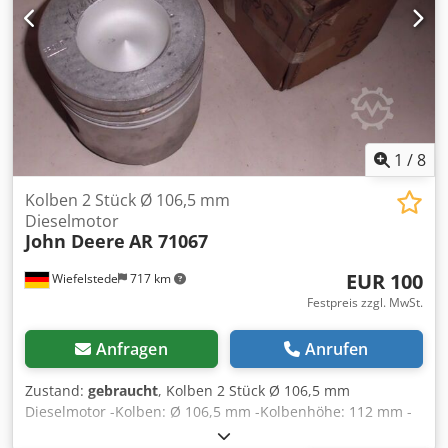
1
/
8
Kolben 2 Stück Ø 106,5 mm
Dieselmotor
John Deere
AR 71067
EUR 100
Wiefelstede
717 km
Festpreis zzgl. MwSt.
Anfragen
Anrufen
Zustand:
gebraucht
, Kolben 2 Stück Ø 106,5 mm
Dieselmotor -Kolben: Ø 106,5 mm -Kolbenhöhe: 112 mm -
Kolbenbolzen: Ø 41,278 mm -Komplettpreis: 2 Stück -