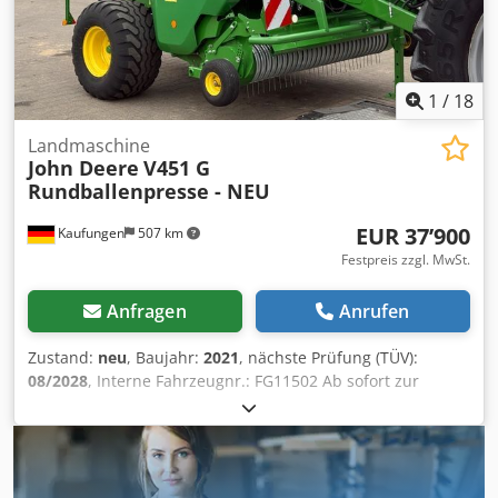
1
/
18
Landmaschine
John Deere
V451 G
Rundballenpresse - NEU
EUR 37’900
Kaufungen
507 km
Festpreis zzgl. MwSt.
Anfragen
Anrufen
Zustand:
neu
, Baujahr:
2021
, nächste Prüfung (TÜV):
08/2028
, Interne Fahrzeugnr.: FG11502 Ab sofort zur
Verfügung auf unserem Hof in Kaufungen Mehr INFO
unter: * Golec Nutzfahrzeuge GmbH (Deutsch, English,
Bulgarisch, Russisch) * Viktoria Sologubova (Polnisch,
Russisch, Ukrainisch, English) Dcodpfx Aeytlk Tohksk NEU!
- noch nie genutzt. Irrtümer vorbehalten Gerne nehmen