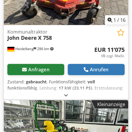
1
/
16
Kommunaltraktor
John Deere
X 758
EUR 11’075
Heidelberg
286 km
VB zzgl. MwSt.
Anfragen
Anrufen
Zustand:
gebraucht
, Funktionsfähigkeit:
voll
funktionsfähig
, Leistung:
17 kW (23.11 PS)
, Erstzulassung:
06/2026
, Kraftstofftyp:
Diesel
, Farbe:
Grün
, Kraftstoff:
Diesel
, Ausstattung:
Hydraulik, Kfz-Zulassung
, X 758
Kleinanzeige
Dsdpfx Ahszdtkzskock John Deere X758 Motor: 3-Zylinder
Dieselmotor, ca. 993 cm³ Hubraum, 23 PS / 17 kW. Antrieb:
Permanenter Allradantrieb (AWD/4WD), hydraulisch.
Getriebe: Hydrostatisch, 2-Pedal-Steuerung (Twin Touch).
Lenkung: Hydraulische Servolenkung. Frontzapfwelle