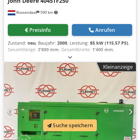
John Deere
4045TF250
Roosendaal
590 km
Preisinfo
Anrufen
Zustand:
neu
, Baujahr:
2000
, Leistung:
85 kW (115.57 PS)
,
Gesamtlänge:
2’800 mm
, Gesamtbreite:
1’400 mm
,
Gesamthöhe:
1’850 mm
, Elektrische Leistung in kVA: 80
kVA Ca. Gewicht in kg: 1.230 Dsdpfezhigtox Ahksck
Kleinanzeige
Suche speichern