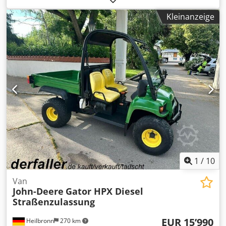
Sonstige
, Anzahl der Sitzplätze:
1
, Betriebsstunden:
3’160
Kleinanzeige
h
, , Benzin Automatik 1 Sitzplatz 10,1 kW 401 cm³ Baujahr
ca. 2010 3.160 Betriebsstunden FÜR UNS IST DER ZUSTAND
UND DAS BAUCHGEFÜHL ENTSCHEIDEND, DER PREIS STEHT
AN ZWEITER STELLE. Bei weiteren Fragen steht Ihnen gerne
Herr Faller unter der Nummer zur Verfügung. //*TAUSCH,
INZAHLUNGNAHME ODER BELEIHUNG IHRES FAHRZEUGES,
SOWIE FINANZIERUNG MÖGLICH! Alle Angaben ohne
Gewähr* Weitere Angebote finden Sie auf unserer
Homepage: Die Beschreibung und angegebenen Daten
stellen keine Zusicherung dar und sind nicht verbindlich.
Verbindlich ist der Kaufvertrag der im Autohaus bei Kauf
des Fahrzeuges abgeschlossen wird. Irrtümer und
Zwischenverkauf vorbehalten! Djdpfxozggk Tj Ahkock
1
/
10
Van
John-Deere
Gator HPX Diesel
Straßenzulassung
EUR 15’990
Heilbronn
270 km