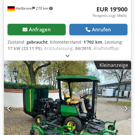
EUR 19’900
Heilbronn
270 km
Festpreis zzgl. MwSt.
Anfragen
Anrufen
Zustand:
gebraucht
, Kilometerstand:
1’702 km
, Leistung:
17 kW (23.11 PS)
, Erstzulassung:
04/2015
, Kraftstofftyp:
Diesel
, Gesamtgewicht:
1’550 kg
, Farbe:
Grün
, Getriebetyp:
Automatisch
, Federung:
Sonstige
, Anzahl der Sitzplätze:
4
,
Kleinanzeige
Betriebsstunden:
1’702 h
, Ausstattung:
Allradantrieb,
Anhängerkupplung
, HU/AU neu, Diesel Automatik Allrad
Erstzulassung 20.04.2015 17 kW 854 cm³ 1.702
Betriebsstunden 4-Sitzer Anhängerkupplung kippbare
Ladepritsche zulässiges Gesamtgewicht 1.550 kg FÜR UNS
IST DER ZUSTAND UND DAS BAUCHGEFÜHL
ENTSCHEIDEND, DER PREIS STEHT AN ZWEITER STELLE. Bei
weiteren Fragen steht Ihnen gerne Herr Faller unter der
Nummer zur Verfügung. //*TAUSCH, INZAHLUNGNAHME
ODER BELEIHUNG IHRES FAHRZEUGES, SOWIE
FINANZIERUNG MÖGLICH!Alle Angaben ohne Gewähr*