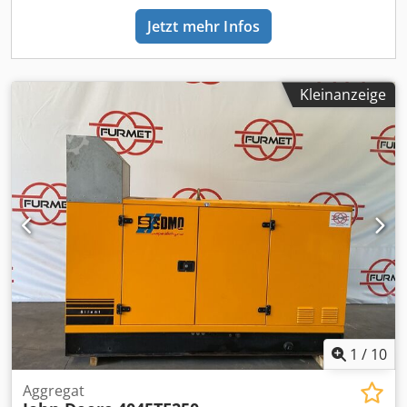
BAUCHGEFÜHL ENTSCHEIDEND, DER PREIS STEHT AN
Jetzt mehr Infos
ZWEITER STELLE. Bei weiteren Fragen steht Ihnen gerne
Herr Faller unter der Nummer zur Verfügung. //*TAUSCH,
INZAHLUNGNAHME ODER BELEIHUNG IHRES FAHRZEUGES,
SOWIE FINANZIERUNG MÖGLICH!Alle Angaben ohne
Kleinanzeige
Gewähr* Weitere Angebote finden Sie auf unserer
Homepage: Die Beschreibung und angegebenen Daten
stellen keine Zusicherung dar und sind nicht verbindlich.
Verbindlich ist der Kaufvertrag der im Autohaus bei Kauf
des Fahrzeuges abgeschlossen wird. Irrtümer und
Zwischenverkauf vorbehalten! Dcedpjvic Drsfx Ahkok
1
/
10
Aggregat