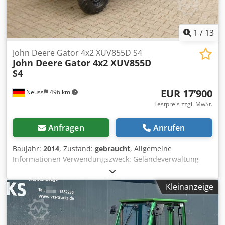
1
/
13
John Deere Gator 4x2 XUV855D S4
John Deere
Gator 4x2 XUV855D
S4
EUR 17’900
Neuss
496 km
Festpreis zzgl. MwSt.
Anfragen
Anrufen
Baujahr:
2014
, Zustand:
gebraucht
, Allgemeine
Informationen Verwendungszweck: Geländeverwaltung
Technische Informationen Leistung: 15 kW (21 PS)
Kraftstofftyp: Diesel Antrieb: Rad Höchstgeschwindigkeit:
Kleinanzeige
40 km/h Leergewicht: 946 kg Zustand Allgemeiner Zustand:
gut Dcedpfxezktnas Ahkek Technischer Zustand: gut
Optischer Zustand: gut Weitere Informationen Wenden Sie
sich an Christian Theißen, um weitere Informationen zu