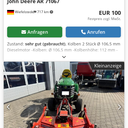
John Deere
AR 71067
EUR 100
Wiefelstede
717 km
Festpreis zzgl. MwSt.
Anfragen
Anrufen
Zustand:
sehr gut (gebraucht)
, Kolben 2 Stück Ø 106,5 mm
Dieselmotor -Kolben: Ø 106,5 mm -Kolbenhöhe: 112 mm -
Kolbenbolzen: Ø 41,278 mm -Komplettpreis: 2 Stück
Dedpfx Asb A S D Aohksck -Gewicht: 1,4 kg/Stück
Kleinanzeige