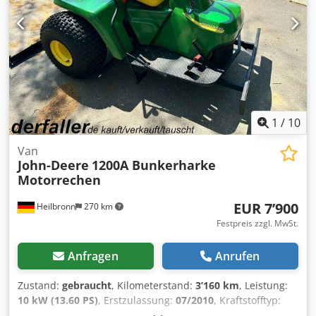
1
/
10
Van
John-Deere
1200A Bunkerharke
Motorrechen
EUR 7’900
Heilbronn
270 km
Festpreis zzgl. MwSt.
Anfragen
Anrufen
Zustand:
gebraucht
, Kilometerstand:
3’160 km
, Leistung:
10 kW (13.60 PS)
, Erstzulassung:
07/2010
, Kraftstofftyp:
Benzin
, Farbe:
Grün
, Getriebetyp:
Automatisch
, Federung: