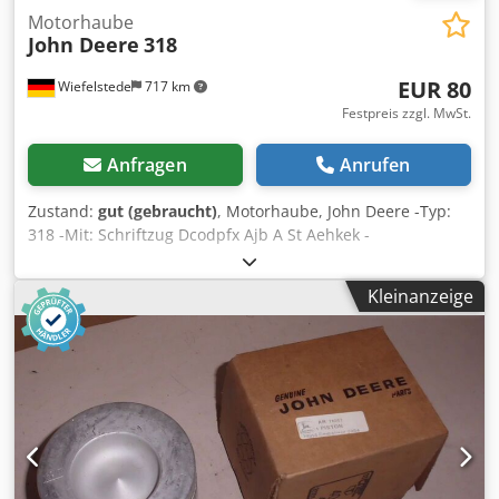
Motorhaube
John Deere
318
EUR 80
Wiefelstede
717 km
Festpreis zzgl. MwSt.
Anfragen
Anrufen
Zustand:
gut (gebraucht)
, Motorhaube, John Deere -Typ:
318 -Mit: Schriftzug Dcodpfx Ajb A St Aehkek -
Abmessungen: 920/380/H180 mm -Gewicht: 2 kg
Kleinanzeige