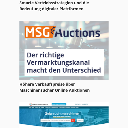
Smarte Vertriebsstrategien und die
Gildemeister Nef 660
Bedeutung digitaler Plattformen
Gildemeister Nef 710
Gildemeister Nef 720
Gildemeister Nef Ct 60
Gildemeister Zyklendrehmaschine
Höhere Verkaufspreise über
Maschinensucher Online Auktionen