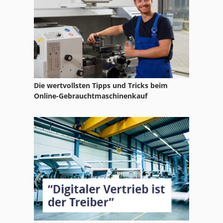
Gildemeister Ctx 420 Linear
Gildemeister Ctx 510
Gildemeister Ctx 520 Linear
Gildemeister Drehmaschine
Die wertvollsten Tipps und Tricks beim
Gildemeister Gac
Online-Gebrauchtmaschinenkauf
Gildemeister Gmx
Gildemeister Gmx 400
Gildemeister Nef
Gildemeister Nef 1020
Gildemeister Nef 280
Gildemeister Nef 560