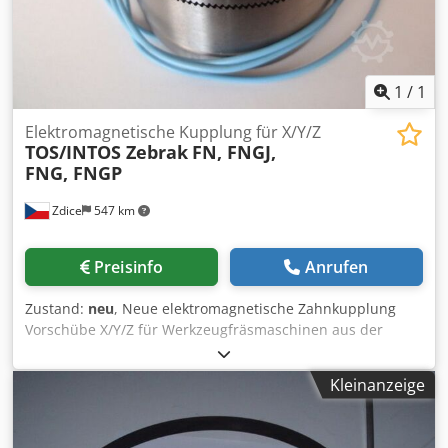
1
/
1
Elektromagnetische Kupplung für X/Y/Z
TOS/INTOS Zebrak
FN, FNGJ,
FNG, FNGP
Zdice
547 km
Preisinfo
Anrufen
Zustand:
neu
, Neue elektromagnetische Zahnkupplung
Vorschübe X/Y/Z für Werkzeugfräsmaschinen aus der
Produktion von TOS/INTOS Žebrák der Baureihen
FNG/FNGJ/FNGP. Bei Anfragen bitte den genauen
Kleinanzeige
Maschinentyp angeben. Weitere Ersatzteile lieferbar.
Dsdpfx Ajdx Rfijcyeck