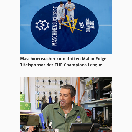
Integrex
Intos
Intos Fngj 40
Jafo
Mcfv
Maschinensucher zum dritten Mal in Folge
Mtbs
Titelsponsor der EHF Champions League
Nietzange
Norte
Profilstanze
Safmig