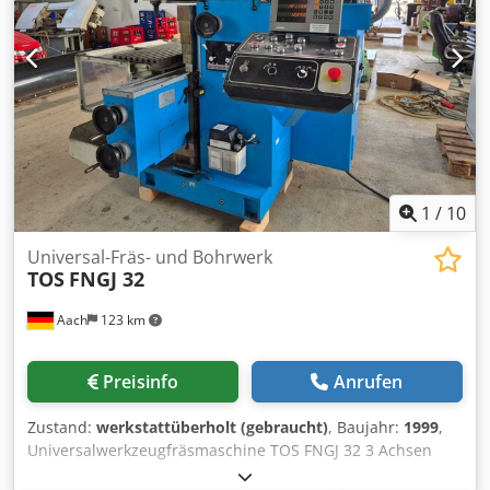
1
/
10
Universal-Fräs- und Bohrwerk
TOS
FNGJ 32
Aach
123 km
Preisinfo
Anrufen
Zustand:
werkstattüberholt (gebraucht)
, Baujahr:
1999
,
Universalwerkzeugfräsmaschine TOS FNGJ 32 3 Achsen
Heidenhain Digitalanzeige Baujahr: 1999 Verfahrweg: X