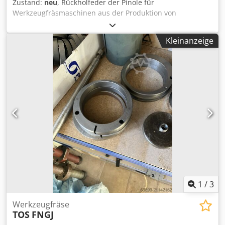
Zustand:
neu
, Rückholfeder der Pinole für
Werkzeugfräsmaschinen aus der Produktion von
TOS/INTOS Žebrák. Bei Bestellung bitte den genauen
Maschinentyp angeben. Weitere Ersatzteile lieferbar.
Kleinanzeige
Dsdpfsdx Ra Nox Acyjck
1
/
3
Werkzeugfräse
TOS
FNGJ