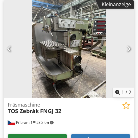
Kleinanzeige
1
/
2
Fräsmaschine
TOS Zebrák
FNGJ 32
Příbram 1
535 km