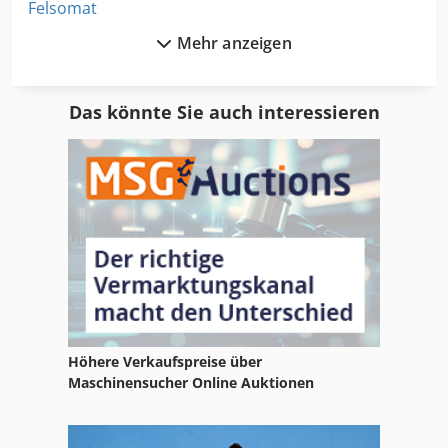
Felsomat
Mehr anzeigen
Fermat
Flanschenbohrmaschine
Das könnte Sie auch interessieren
Fmu
Fng
Fooke
Frömag
Funkenerosionsmaschine
Fusingofen
Höhere Verkaufspreise über
Futterflansch
Maschinensucher Online Auktionen
Innenmikrometer