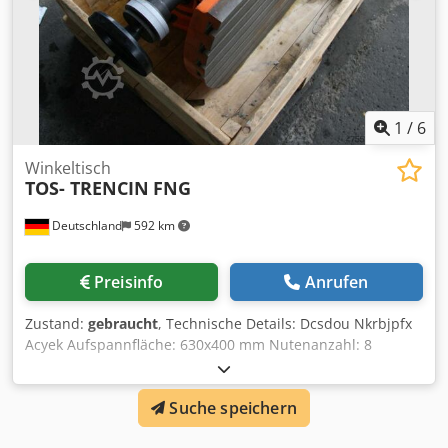
1
/
6
Winkeltisch
TOS- TRENCIN
FNG
Deutschland
592 km
Preisinfo
Anrufen
Zustand:
gebraucht
, Technische Details: Dcsdou Nkrbjpfx
Acyek Aufspannfläche: 630x400 mm Nutenanzahl: 8
Drehbarkeit des Tisches - v.Hand/ mechanisch: 360 v.
Hand ° Maschinengewicht ca.: 175 kg Winkelanbautisch -
Suche speichern
Maschinentisch - Maschinenspanntisch für Fräsmaschine
TOS z.B. FNG oder FNGJ Das Gestell ist 360° über Handrad