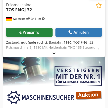
Fräsmaschine
TOS
FNGJ 32
Weiterstadt
344 km
Preisinfo
Anrufen
Zustand:
gut (gebraucht)
, Baujahr:
1980
, TOS FNGJ 32
Fräsmaschine BJ 1980 Mit Heidenhain TNC 135 Steuerung
Mit Zubehör Tisch - 800x400 mm Dedpfx Ajx U Eb Ascyeck
Spindelumdrehungen - 40-2000 U/min Vorschübe längs
und quer - 8-400 mm/min Vertikale Vorschübe - 4-200
mm/min Abstand von der horizontalen Spindelachse zur
horizontalen Tischarbeitsfläche: 125-525 mm Abstand von
der Achse der vertikalen Kopfspindel zur horizontalen
Tischoberfläche: 58-458 mm Verfahrwege der X-Achse -
600 mm Verfahrwege der Y-Achse - 400 mm Verfahrwege
der Z-Achse - 400 mm