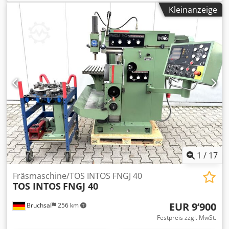
600 Y 400 Z 400 Drehzahlbereich: 40 – 2000 U/min
Kleinanzeige
Dcedpfsxc It Iex Acyjk Mit folgendem Zubehör: Starrer
Winkeltisch 800 x 400 mm Aufspannfläche
Senkrechtfräskopf Ausfahrbare Bohrpinole Diverse
Werkzeugaufnahmen SK 40 Schutzvorrichtung
Spänewanne Maschinenleuchte Automatische
Zentralschmierpumpe für X ,Y , Z Achse
Kühlmitteleinrichtung 4 Stk. Maschinenschuhe
1
/
17
Fräsmaschine/TOS INTOS FNGJ 40
TOS INTOS
FNGJ 40
EUR 9’900
Bruchsal
256 km
Festpreis zzgl. MwSt.