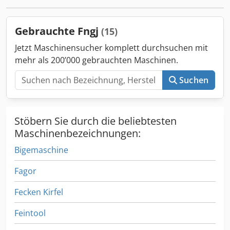
horizontal schwenkbar. (Skala 360°) T-Nuten nach DIN 650
und 508 a=14mm; h=24mm; b=25mm; c=9mm Fußplatte:
Größe 380x300mm mit 6 Spannnuten BxL=14x20mm Der
Gebrauchte Fngj
(15)
Maschinentisch ist neuwertig! *
Jetzt Maschinensucher komplett durchsuchen mit
mehr als 200’000 gebrauchten Maschinen.
Suchen
Stöbern Sie durch die beliebtesten
Maschinenbezeichnungen:
Bigemaschine
Fagor
Fecken Kirfel
Feintool