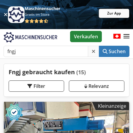
Maschinensucher
Zur App
Gratis im Store
Verkaufen
Suchen
Fngj gebraucht kaufen
(15)
Filter
Relevanz
Kleinanzeige