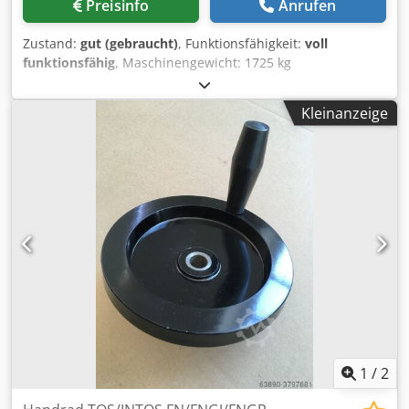
Preisinfo
Anrufen
Zustand:
gut (gebraucht)
, Funktionsfähigkeit:
voll
funktionsfähig
, Maschinengewicht: 1725 kg
Gesamtleistung der Maschine: 3 kW Tischaufspannfläche:
800x400 mm Tischlängsbewegung - x-Achse: 600 mm
Kleinanzeige
Tischquerbewegung - Z-Achse: 400 mm Vertikale
Tischbewegung - y-Achse: 400 mm Spindelkegel: ISO 40
Spindeldrehzahl: 40-2000 U/min Arbeitslängsvorschub - x-
Achse: 8-400 mm/min Dsdpfsvzkzcsx Acysck
Arbeitsquervorschub - Z-Achse: 8-400 mm/min
Arbeitsvertikalvorschub - y-Achse: 8-400 mm/min Eilgang
x/z/y: 2000/2000/1000 mm/min Max. Werkstückgewicht:
400 kg
1
/
2