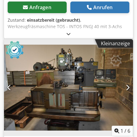
Anfragen
Anrufen
Zustand:
einsatzbereit (gebraucht)
,
Werkzeugfräsmaschine TOS - INTOS FNGJ 40 mit 3-Achs
Heidenhain Digitalanzeige -Verfahrwege X/Y/Z
600x400x400mm -Automatische Vorschübe / Eilgänge in
Kleinanzeige
allen drei Achsen -Spindeldrehzahlen 63 - 3150 U/min -
Werkzeugaufnahme ISO 40 -Hydraulischer
Werkzeugspanner -Winkeltisch 800x400mm -Vertikal -
Horizontalfräseinrichtung -Vertikalkopf schwenkbar mit
Pinole -Kühlmitteleinrichtung -Werkzeugwagen /
Werkzeugaufnahmen / Fräswerkzeuge -Gegenlager /
Horizontalfrässpindel -Spannbock für
Werkzeugaufnahmen -Maschinenfüße -Dokumentation
Abmaße: LxBxH 2,5x2x2,3 Meter / Gewicht 2650Kg Dsdpfx
Acjzdb Iieyeck Irrtümer / Eingabefehler vorbehalten
1
/
6