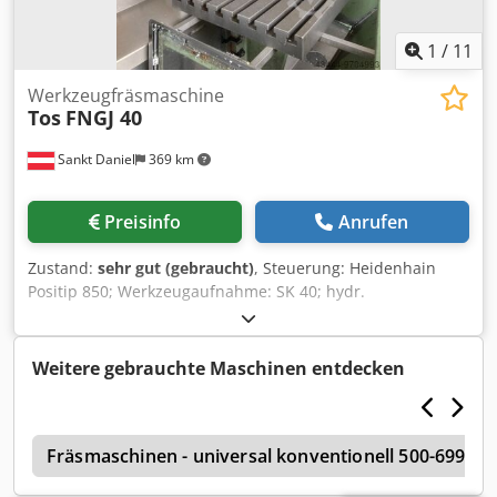
1
/
11
Werkzeugfräsmaschine
Tos
FNGJ 40
Sankt Daniel
369 km
Preisinfo
Anrufen
Zustand:
sehr gut (gebraucht)
, Steuerung: Heidenhain
Positip 850; Werkzeugaufnahme: SK 40; hydr.
Werkzeugklemmung; Pinolenhub: 100 mm; Tisch: 800x480
mm; Verfahrwege: x-600 mm, y-400 mm, z-400 mm;
Eilgänge; Vorschübe: 63-800 mm/min (18 Stufen);
Weitere gebrauchte Maschinen entdecken
Drehzahlen: 63-3150 U/min (18 Stufen); Zubehör:
Kühlmitteleinrichtung, Spannzangenfutter inkl.
Spannzangen, Stosskopf Dcsdpfslkgvbox Acyjk
l
Fräsmaschinen - universal konventionell 500-699m