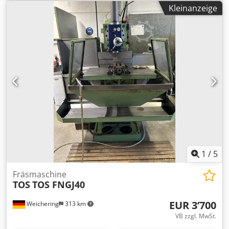
FNGP. Dcodpor Nbp Ajfx Acyjk
Kleinanzeige
1
/
5
Fräsmaschine
TOS
TOS FNGJ40
EUR 3’700
Weichering
313 km
VB zzgl. MwSt.