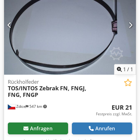
1
/
1
Rückholfeder
TOS/INTOS Zebrak
FN, FNGJ,
FNG, FNGP
EUR 21
Zdice
547 km
Festpreis zzgl. MwSt.
Anfragen
Anrufen