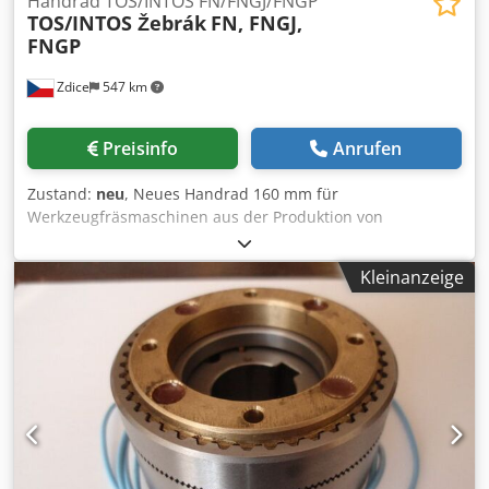
Handrad TOS/INTOS FN/FNGJ/FNGP
TOS/INTOS Žebrák
FN, FNGJ,
FNGP
Zdice
547 km
Preisinfo
Anrufen
Zustand:
neu
, Neues Handrad 160 mm für
Werkzeugfräsmaschinen aus der Produktion von
TOS/INTOS Žebrák. Wahlweise mit, oder ohne Handkurbel
lieferbar. Dcodjdx Rzvjpfx Acyok
Kleinanzeige