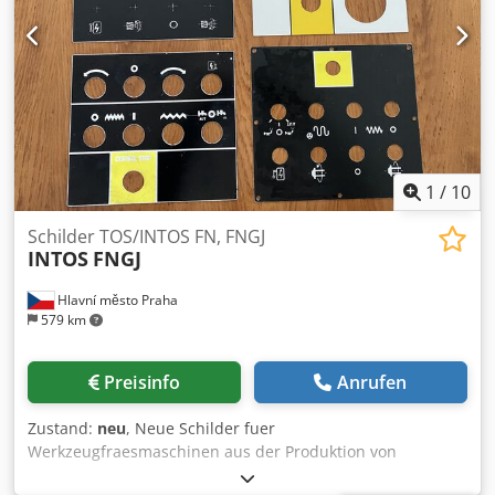
1
/
10
Schilder TOS/INTOS FN, FNGJ
INTOS
FNGJ
Hlavní město Praha
579 km
Preisinfo
Anrufen
Zustand:
neu
, Neue Schilder fuer
Werkzeugfraesmaschinen aus der Produktion von
TOS/INTOS ŽEBRÁK der Baureihen FN, FNG, FNGJ und