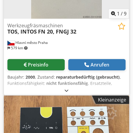
1
/
9
Werkzeugfräsmaschinen
TOS, INTOS
FN 20, FNGJ 32
Hlavní město Praha
579 km
Preisinfo
Anrufen
Baujahr:
2000
, Zustand:
reparaturbedürftig (gebraucht)
,
Funktionsfähigkeit:
nicht funktionsfähig
, Ersatzteile,
Service und Reparaturen von Werkzeugfräsmaschinen aus
der Produktion von TOS, später INTOS Zebrak der
Kleinanzeige
Baureihen FN 20/32/40, FNGJ 20/30/32/40/50, FNGP 40/50
Djdpsxg H Hhsfx Acyeck