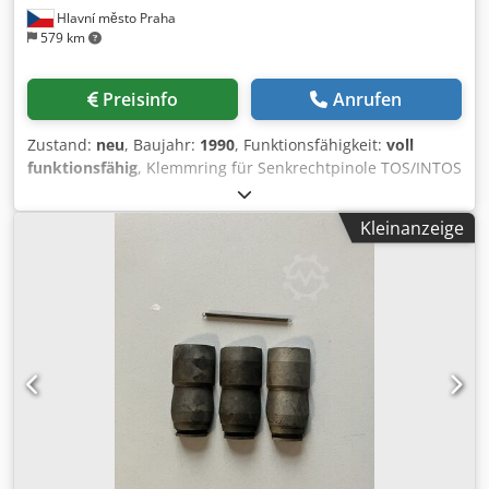
Hlavní město Praha
579 km
Preisinfo
Anrufen
Zustand:
neu
, Baujahr:
1990
, Funktionsfähigkeit:
voll
funktionsfähig
, Klemmring für Senkrechtpinole TOS/INTOS
FNG, FNGJ, FNGP Werkzeugfräsmaschinen. Enbearbeitung
muss anhand der konkreten Maschine erfolgen. Gerne
Kleinanzeige
können wir dies erledigen, sowie sämtliche Reparaturen
von Fräsköpfen für Maschinen aus der Produktion von
TOS/INTOS Zebrak. Dcodpfoyghywsx Acyek