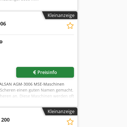
Kleinanzeige
06
Preisinfo
LALSAN AGM-3006 MSE-Maschinen
d Scheren einen guten Namen gemacht.
cheren an. Diese Maschinen werden oft
 gebracht, was einen jahrelangen
ue Abkantpressen, Scheren und
Kleinanzeige
lechbearbeitungsmaschinen und den
 200
HILALSAN aus
apazität: Schnittlänge 3100mm