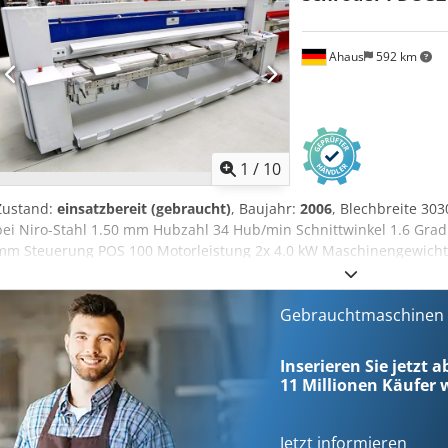
Ahaus
592 km
1
/
10
Zustand:
einsatzbereit (gebraucht)
, Baujahr:
2006
, Blechbreite 30
bei Niro-Stahl 1.50 mm Hubzahl 34 Hub/min Schnittwinkel 1.6 Gra
mm Steuerung POS 100 Motorleistung 2x 4.0 kW Maschinengewicht 
2350 x 1600 mm aktueller Neupreis inkl. Zubehör ca. 65.000 Euro (!
Motortafelschere PDC ist die verstärkte Version der MHSU. Codozn
durch stabilere Ausführung und beidseitigem „DUO-CUT-Antrieb“. A
Gebrauchtmaschinen s
Schwingschnitt Tafelschere - NC elektro-motorischer Hinteransch
Steuerung * digitale Positionsanzeige vom Hinteranschlag * von vorne
Inserieren Sie jetzt 
Wert Eingabe * stufenlose Einstellung über den gesamten Verfahr
11 Millionen
Käufer w
mit Endschalter * 9-Fach Programmierung möglich - bruchsichere-
Schweißkonstruktion - kompakte und übersichtliche Maschinenbauw
Niederhalterbalken - 1x langer Seitenanschlag mit "ELGO" Digitalan
Jetzt informieren