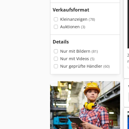
Verkaufsformat
Kleinanzeigen
(78)
Auktionen
(3)
Details
Nur mit Bildern
(81)
Nur mit Videos
(5)
Nur geprüfte Händler
(60)
ulisch
Baykal Tafelschere
Baykal
Ermak