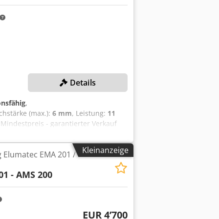
Details
onsfähig
,
echstärke (max.):
6 mm
, Leistung:
11
 Mindestpreis - garantierter Verkauf
Max. Blechdicke: 6 mm Max.
mm MASCHINEN-DETAILS Leistung: 11,0
Kleinanzeige
g Elumatec EMA 201 /
bsart: Hydraulisch Abmessungen &
G Dokumentation
01 - AMS 200
nschlagtyp: Elektrisch
EUR 4’700