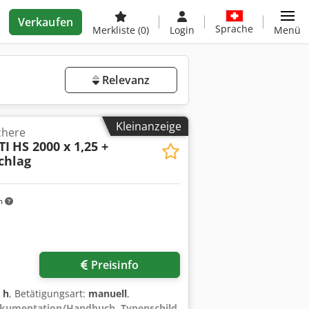
Verkaufen
Sprache
Merkliste
(0)
Login
Menü
Relevanz
Kleinanzeige
chere
TI
HS 2000 x 1,25 +
chlag
m
Preisinfo
 h
, Betätigungsart:
manuell
,
kumentation/Handbuch, Typenschild