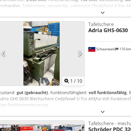
vorhanden
, Tafelschere, neuwertig, unbenutzt Chsdpfxezl A Ras 
2023 durch Schröder geliefert in in Betreib genommen. Da sie für
seihe Fotos ) wurde sie anschließend eigelagert und ist absolut neu
Tafelschere
ohne Transport + Montage ) Fabrikat : SCHRÖDER Typ : HS 2000 x 1,
Adria
GHS-0630
mm Schnittleistung bei 400 N/mm2 : 1,25 mm Ausstattung : - Hinte
vorne verstellbar - Hochhaltevorrichtung 750 mm - Edelstahlmesser
Vorderer Auflagetisch, ausziehbar - Winkelanschlag rechts + links
Schaanwald
110 k
1
/
10
Zustand:
gut (gebraucht)
, Funktionsfähigkeit:
voll funktionsfähig
, 
Adira GHS 0630 Blechschere Cedpfxswf U Tcs Afdjha Voll Funktions
Elgo Positioniersteuerung
Tafelschere - mech
Schröder
PDC 32