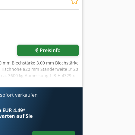
Preisinfo
30 mm Blechstärke 3.00 mm Blechstärke
d Tischhöhe 820 mm Ständerweite 3120
ca. 3600 kg Abmessung L-B-H 4329 x
!) Sonderpreis auf Anfrage Die
 Ahdopfx Afdeha Mit mehr Leistung
usstattung: - robuste / motorische
ofort verkaufen
lag * mit SCHRÖDER POS 100 NC
 rechts einstellbar * mit Soll/Ist
ab EUR 4.49
*
bereich * Absicherung der Grenzwerte
arten auf Sie
verwindungsfreie Stahl
eise - Ganz-Stahlmesser - 1x
zeige - 2x vordere Auflegearme,