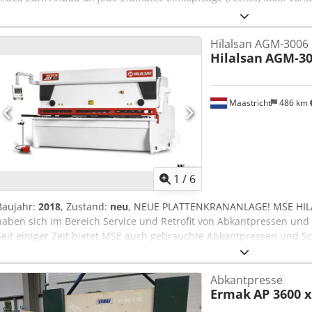
Hilalsan AGM-3006
Hilalsan
AGM-30
Maastricht
486 km
1
/
6
Baujahr:
2018
, Zustand:
neu
, NEUE PLATTENKRANANLAGE! MSE HI
haben sich im Bereich Service und Retrofit von Abkantpressen un
Seit einiger Zeit bietet MSE auch gebrauchte Abkantpressen und S
mit einer neuen Delem-Steuerung und SPS auf den neuesten Stand
störungsfreien Betrieb garantiert. Seit kurzem bieten wir auch ne
Abkantpresse
Profilscheren an. Aufgrund unserer langjährigen Erfahrung mit B
Ermak
AP 3600 x
entsprechenden technischen Kenntnissen sind wir von der Marke 
Qualitätsgesichtspunkten überzeugt. HILALSAN AGM-3006 Schneidk