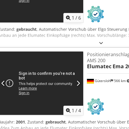
1
/
6
Zustand:
gebraucht
, Automatischer Vorschub über Elgo Steuerun
Anbau an jede Elumatec Einkopfsäge (rechts) Max. Vorschublänge
Positionieranschla
AMS 200
Elumatec
Ema 2
Gütersloh
566 km
1
/
4
Baujahr:
2001
, Zustand:
gebraucht
, Automatischer Vorschub über E
Afdea Zum Anbau an jede Elumatec Einkopfsäge (rechts) Max. Vor