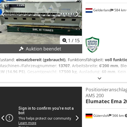
Gelderland
584 km
1
/
15
Auktion beendet
Zustand:
einsatzbereit (gebraucht)
, Funktionsfähigkeit:
voll funkti
Maschinen-/Fahrzeugnummer:
13707
, Arbeitsbreite:
6’200 mm
, Bl
kW (14.96 PS)
, Gesamtgewicht:
17’500 kg
, Ausladung:
60 mm
, Kein
zum höchsten Gebot! Chedezk Dzdjpfx Afdja TECHNISCHE DETAILS 
Arbeitsbreite: 6.200 mm Ausladung: 60 mm Anschlagtiefe: 1.000 
Positionieranschla
kW Ansteuerung: Konventionell Steuerungshersteller: Elgo Antrie
AMS 200
Gewicht Gesamtlänge: 6.400 mm Gewicht: 17.500 kg AUSSTATTUN
Elumatec
Ema 2
Blechstützeinrichtung: Pneumatisch Winkelverstellung: Motorisch A
Gütersloh
566 km