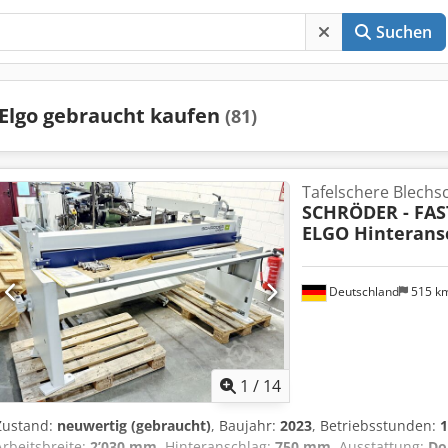
Suchen
Elgo gebraucht kaufen
(81)
Tafelschere Blechs
SCHRÖDER - FAS
ELGO Hinterans
Deutschland
515 k
1
/
14
Zustand:
neuwertig (gebraucht)
, Baujahr:
2023
, Betriebsstunden:
1
Arbeitsbreite:
2’030 mm
, Hinteranschlag:
750 mm
, Ausstattung:
Do