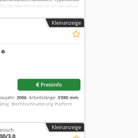
Afdja Die Maschine würde am im Januar
 den Anwendungsfall ungeeignet war (
wertig. Der Neupreis betrug 12.381 € (
Kleinanzeige
25 Baujahr : 2023 Nutzlänge : 2.030
ranschlag 750 mm, Digitalanzeige,
 - Niederhalter mit Hartgummileiste -
 - Rutschenwagen
m
Preisinfo
Baujahr:
2006
, Arbeitslänge:
3’080 mm
,
fähig. Blechhochhalterung Platform
Kleinanzeige
anisch
00/3.0