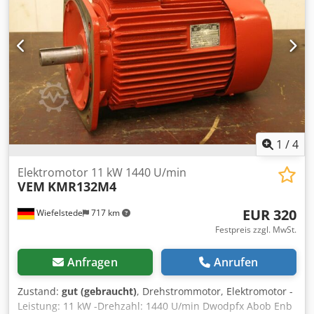
1
/
4
Elektromotor 11 kW 1440 U/min
VEM
KMR132M4
EUR 320
Wiefelstede
717 km
Festpreis zzgl. MwSt.
Anfragen
Anrufen
Zustand:
gut (gebraucht)
, Drehstrommotor, Elektromotor -
Leistung: 11 kW -Drehzahl: 1440 U/min Dwodpfx Abob Enb