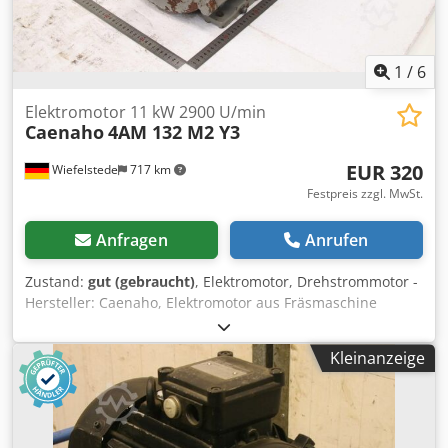
1
/
6
Elektromotor 11 kW 2900 U/min
Caenaho
4AM 132 M2 Y3
EUR 320
Wiefelstede
717 km
Festpreis zzgl. MwSt.
Anfragen
Anrufen
Zustand:
gut (gebraucht)
, Elektromotor, Drehstrommotor -
Hersteller: Caenaho, Elektromotor aus Fräsmaschine
Stankoimport 6P/2 -Typ: 4AM 132 M2 Y3 Djdpoycf Hasfx
Abnewa -Leistung: 11 kW -Drehzahl: 2900 U/min -Welle: Ø
Kleinanzeige
38 x 80 mm -Bauform: B3 -Schutzart: IP44 -Abmessungen:
520/290/H340 mm -Gewicht: 82,1 kg