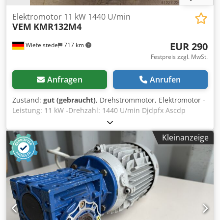
Elektromotor 11 kW 1440 U/min
VEM
KMR132M4
EUR 290
Wiefelstede
717 km
Festpreis zzgl. MwSt.
Anfragen
Anrufen
Zustand:
gut (gebraucht)
, Drehstrommotor, Elektromotor -
Leistung: 11 kW -Drehzahl: 1440 U/min Djdpfx Ascdp
Eysbnewa -Welle: Ø 38 mm -Bauform: B3 -Schutzart: IP 54 -
Abmessungen: 545/295/H360 mm -Gewicht: 86 kg
Kleinanzeige