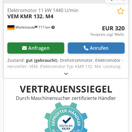
Elektromotor 11 kW 1440 U/min
VEM
KMR 132. M4
EUR 320
Wiefelstede
717 km
Festpreis zzgl. MwSt.
Anfragen
Anrufen
Zustand:
gut (gebraucht)
, Drehstrommotor, Elektromotor -
Hersteller: VEM, Elektromotor Typ KMR 132. M4 -Leistung:
11 kW -Drehzahl: 1440 U/min -Spannung: 380 V -Welle: Ø
38/80 mm -Bauform: B5 -Schutzart: IP44 -Anzahl: 2x Motor
vorhanden -Preis: pro Stück Dedsia Rp Nepfx Abnswa -
VERTRAUENSSIEGEL
Abmessungen: 525/288/H330 mm -Gewicht: 88 kg/St.
Durch Maschinensucher zertifizierte Händler