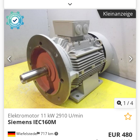
Hsnoa -Welle: 38 mm -Bauform: B5 -Schutzart: IP54 -
Anzahl: 1x vorhanden -Abmessungen: 510/290/H330 mm -
Kleinanzeige
Gewicht: 86 kg
1
/
4
Elektromotor 11 kW 2910 U/min
Siemens
IEC160M
EUR 480
Wiefelstede
717 km