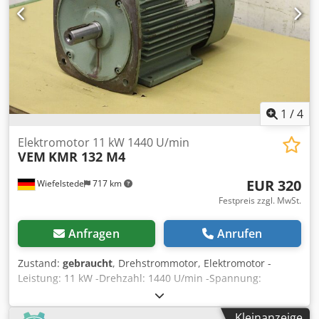
1
/
4
Elektromotor 11 kW 1440 U/min
VEM
KMR 132 M4
EUR 320
Wiefelstede
717 km
Festpreis zzgl. MwSt.
Anfragen
Anrufen
Zustand:
gebraucht
, Drehstrommotor, Elektromotor -
Leistung: 11 kW -Drehzahl: 1440 U/min -Spannung:
380/660 V -Welle: Ø 38/80 mm -Bauform: B5 -Schutzart:
IP44 Djdpod R Dttsfx Abnowa -Preis: pro Stück -Anzahl: 4
Kleinanzeige