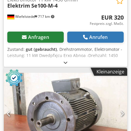
Elektrim
Se100-M-4
EUR 320
Wiefelstede
717 km
Festpreis zzgl. MwSt.
Anfragen
Anrufen
Zustand:
gut (gebraucht)
, Drehstrommotor, Elektromotor -
Leistung: 11 kW Dwedpfxjcu Erxo Abnoa -Drehzahl: 1450
U/min -Welle: Ø 42 mm -Bauform: B3 -Schutzart: IP 33 -
Abmessungen: 600/360/H370 mm -Gewicht: 116 kg
Kleinanzeige