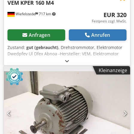
VEM
KPER 160 M4
EUR 320
Wiefelstede
717 km
Festpreis zzgl. MwSt.
Anfragen
Anrufen
Zustand:
gut (gebraucht)
, Drehstrommotor, Elektromotor
Dwedpfev Ul Dfex Abnoa -Hersteller: VEM, Elektromotor
Typ KPER 160 M4 -Leistung: 11 kW -Drehzahl: 1440 U/min -
Welle: Ø 38 x 80 mm -Schutzart: IP54 -Bauform: B5 -
Kleinanzeige
Abmessungen: 525/260/H320 mm -Gewicht: 87 kg.