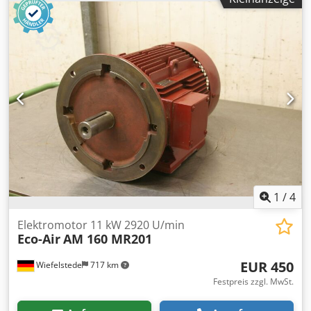
Stück -Abmessungen: 520/286/H330 mm -Gewicht: 86 kg
1
/
4
Elektromotor 11 kW 2920 U/min
Eco-Air
AM 160 MR201
EUR 450
Wiefelstede
717 km
Festpreis zzgl. MwSt.