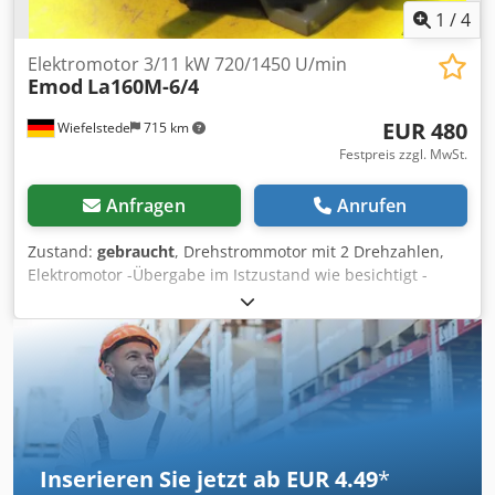
1
/
4
Elektromotor 3/11 kW 720/1450 U/min
Emod
La160M-6/4
EUR 480
Wiefelstede
715 km
Festpreis zzgl. MwSt.
Anfragen
Anrufen
Zustand:
gebraucht
, Drehstrommotor mit 2 Drehzahlen,
Elektromotor -Übergabe im Istzustand wie besichtigt -
Leistung: 3/11 kW -Drehzahl: 720/1450 U/min -Welle: Ø 42
mm -Bauform: B3 -polumschaltbar -Schutzart: IP 54 -Preis:
pro Stück -Anzahl: 1x vorhanden -Abmessungen:
600/390/H320 mm Dwsdpscnha Hjfx Abnea -Gewicht: 108
kg
Inserieren Sie jetzt ab EUR 4.49
*