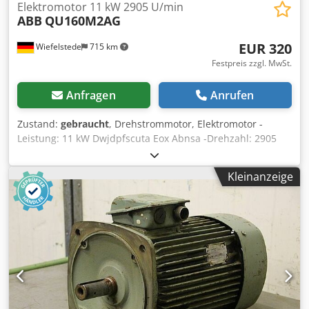
Elektromotor 11 kW 2905 U/min
ABB
QU160M2AG
EUR 320
Wiefelstede
715 km
Festpreis zzgl. MwSt.
Anfragen
Anrufen
Zustand:
gebraucht
, Drehstrommotor, Elektromotor -
Leistung: 11 kW Dwjdpfscuta Eox Abnsa -Drehzahl: 2905
U/min -Welle: Ø 42 mm -Bauform: B35 -Schutzart: IP 54 -
Abmessungen: 580/420/H350 mm -Gewicht: 110 kg
Kleinanzeige