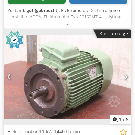
Zustand:
gut (gebraucht)
, Elektromotor, Drehstrommotor -
Hersteller: ADDA, Elektromotor Typ FC160MT-4 -Leistung:
11 kW -Drehzahl: 1450 U/min -Spannung: 380/660 V -Welle:
Ø 42 x 110 mm -Bauform: B5 -Schutzart: IP 55 Dwodju
Kleinanzeige
Hbawspfx Abnja -Abmessungen: 570/400/H350 mm -
Gewicht: 73 kg
1
/
6
Elektromotor 11 kW 1440 U/min