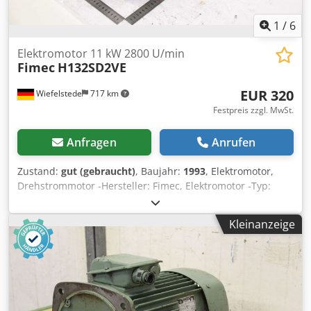
1
/
6
Elektromotor 11 kW 2800 U/min
Fimec
H132SD2VE
EUR 320
Wiefelstede
717 km
Festpreis zzgl. MwSt.
Anfragen
Anrufen
Zustand:
gut (gebraucht)
, Baujahr:
1993
, Elektromotor,
Drehstrommotor -Hersteller: Fimec, Elektromotor -Typ:
H132SD2VE -Leistung: 11 kW -Drehzahl: 2800 U/min -Welle:
Ø 38 x 80 mm -Bauform: B5 -Schutzart: IP54 -Anzahl: 4x
Kleinanzeige
Motor vorhanden -Preis: pro Stück -Abmessungen:
480/255/H340 mm Dwjdpfoyhnpuex Abnea -Gewicht: 53
kg/St.