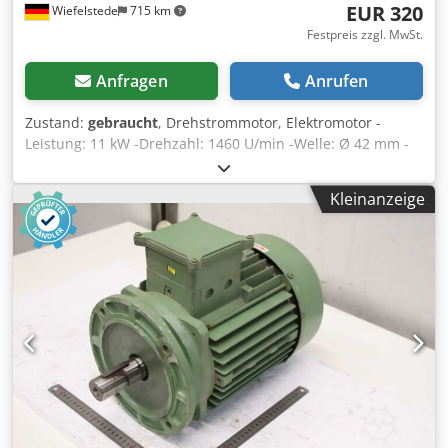
EUR 320
Wiefelstede
715 km
Festpreis zzgl. MwSt.
Anfragen
Anrufen
Zustand:
gebraucht
, Drehstrommotor, Elektromotor -
Leistung: 11 kW -Drehzahl: 1460 U/min -Welle: Ø 42 mm -
Bauform: B3 -Schutzart: IP 54 Dwjdjcny Evspfx Abnsa -
Abmessungen: 670/400/H320 mm -Gewicht: 108 kg
Kleinanzeige