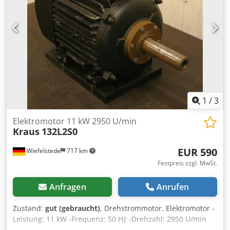
1
/
3
Elektromotor 11 kW 2950 U/min
Kraus
132L2S0
EUR 590
Wiefelstede
717 km
Festpreis zzgl. MwSt.
Anfragen
Anrufen
Zustand:
gut (gebraucht)
, Drehstrommotor, Elektromotor -
Leistung: 11 kW -Frequenz: 50 Hz -Drehzahl: 2950 U/min
Dwodpfx Absb A Rrnsnsa -Frequenz: 100 Hz -Drehzahl: