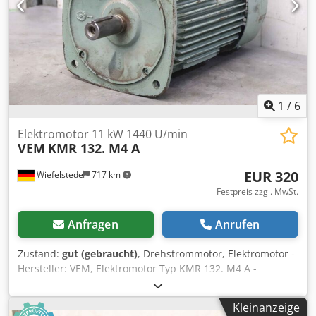
1
/
6
Elektromotor 11 kW 1440 U/min
VEM
KMR 132. M4 A
EUR 320
Wiefelstede
717 km
Festpreis zzgl. MwSt.
Anfragen
Anrufen
Zustand:
gut (gebraucht)
, Drehstrommotor, Elektromotor -
Hersteller: VEM, Elektromotor Typ KMR 132. M4 A -
Leistung: 11 kW -Drehzahl: 1440 U/min -Welle: Ø 38/80 mm
-Bauform: B5 -Schutzart: IP44 -Anzahl: 3x Motor vorhanden
Kleinanzeige
-Preis: pro Stück Dodpfjp Dycljx Abnewa -Abmessungen: