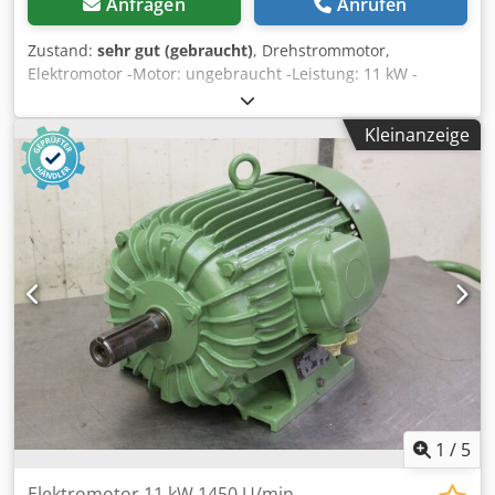
Anfragen
Anrufen
Zustand:
sehr gut (gebraucht)
, Drehstrommotor,
Elektromotor -Motor: ungebraucht -Leistung: 11 kW -
Drehzahl: 2920 U/min -Welle: Ø 38 mm -Bauform: B35 -
Schutzart: IP 55 Dwsdpfxjcuta Dj Abnea -Abmessungen:
Kleinanzeige
500/345/H300 mm -Gewicht: 65 kg
1
/
5
Elektromotor 11 kW 1450 U/min