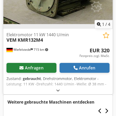
1
/
4
Elektromotor 11 kW 1440 U/min
VEM
KMR132M4
EUR 320
Wiefelstede
715 km
Festpreis zzgl. MwSt.
Anfragen
Anrufen
Zustand:
gebraucht
, Drehstrommotor, Elektromotor -
Leistung: 11 KW -Drehzahl: 1440 U/min -Welle: Ø 38 mm -
Bauform: B3/B5 -Schutzart: IP 44 -Anzahl: 1x vorhanden
Djdpfed Hw H Sjx Abnswa -Preis: pro Stück -Abmessungen:
515/286/H330 -Gewicht: 89 kg
Weitere gebrauchte Maschinen entdecken