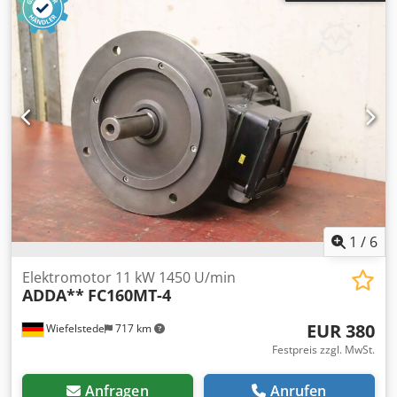
525/285/H320 mm -Gewicht: 88 kg/St.
1
/
6
Elektromotor 11 kW 1450 U/min
ADDA**
FC160MT-4
EUR 380
Wiefelstede
717 km
Festpreis zzgl. MwSt.
Anfragen
Anrufen