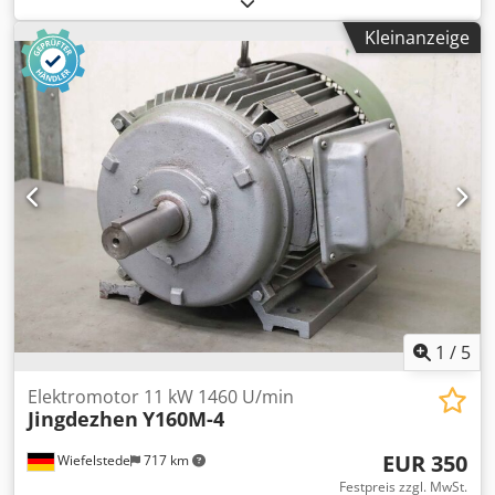
5900 U/min -Welle: Ø 35 mm -Bauform: B3 -Schutzart: IP 55
Kleinanzeige
-Abmessungen: 520/210/H350 mm -Gewicht: 65 kg
1
/
5
Elektromotor 11 kW 1460 U/min
Jingdezhen
Y160M-4
EUR 350
Wiefelstede
717 km
Festpreis zzgl. MwSt.