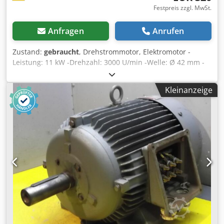
Festpreis zzgl. MwSt.
Anfragen
Anrufen
Zustand:
gebraucht
, Drehstrommotor, Elektromotor -
Leistung: 11 kW -Drehzahl: 3000 U/min -Welle: Ø 42 mm -
Bauform: B3 -Schutzart: IP 33 -Abmessungen:
590/380/H380 mm Djdscwn Eiepfx Abnowa -Gewicht: 116
Kleinanzeige
kg