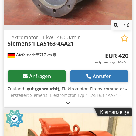
1
/
6
Elektromotor 11 kW 1460 U/min
Siemens
1 LA5163-4AA21
EUR 420
Wiefelstede
717 km
Festpreis zzgl. MwSt.
Anfragen
Anrufen
Zustand:
gut (gebraucht)
, Elektromotor, Drehstrommotor -
Hersteller: Siemens, Elektromotor Typ 1 LA5163-4AA21 -
Leistung: 11 kW -Drehzahl: 1460 U/min -Welle: Ø 42 x 110
mm -Bauform: B5 Dwjdpfx Aot Nawxebnoa -Schutzart: IP
Kleinanzeige
54 -Abmessungen: 630/350/H405 mm -Gewicht: 80 kg