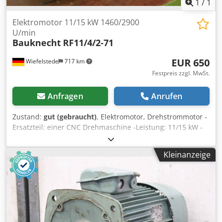
1
/
1
Elektromotor 11/15 kW 1460/2900
U/min
Bauknecht
RF11/4/2-71
EUR 650
Wiefelstede
717 km
Festpreis zzgl. MwSt.
Anfragen
Anrufen
Zustand:
gut (gebraucht)
, Elektromotor, Drehstrommotor -
Ersatzteil: einer CNC Drehmaschine -Leistung: 11/15 kW -
Drehzahl: 1460/2900 U/min Dwedpeb A Hcbsfx Abnoa -mit
elektrischer Kupplung: 24 V und Keilriemenscheibe -
Kleinanzeige
Bauform: B5 -Schutzart: IP 44 -Abmessungen:
820/440/H320 mm -Gewicht: 180 kg