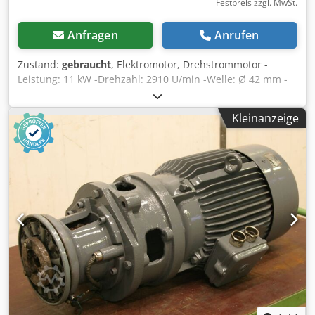
Festpreis zzgl. MwSt.
Anfragen
Anrufen
Zustand:
gebraucht
, Elektromotor, Drehstrommotor -
Leistung: 11 kW -Drehzahl: 2910 U/min -Welle: Ø 42 mm -
Bauform: B35 -Schutzart: IP 54 -Anzahl: 3x vorhanden -
Preis: pro Stück Dwsdpfocwuv Hsx Abnea -Abmessungen:
Kleinanzeige
590/354/H405 mm -Gewicht: 76 kg