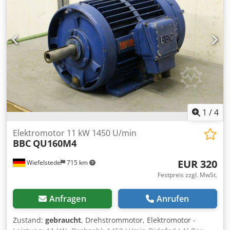
1
/
4
Elektromotor 11 kW 1450 U/min
BBC
QU160M4
EUR 320
Wiefelstede
715 km
Festpreis zzgl. MwSt.
Anfragen
Anrufen
Zustand:
gebraucht
, Drehstrommotor, Elektromotor -