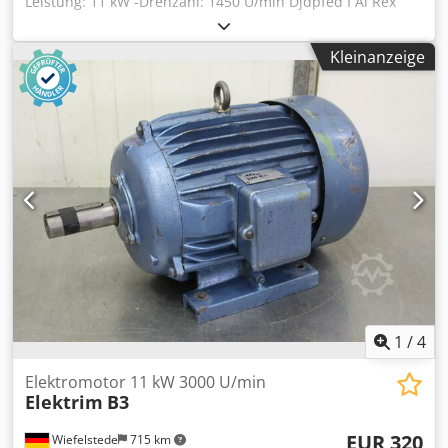
Leistung: 11 kW -Drehzahl: 1450 U/min Djdpfed I Al Rex
Abnowa -Welle: Ø 42 x 110 mm -Bauform: B3 -Schutzart: IP
33 -Abmessungen: 600/400/H320 mm -Gewicht: 123 kg
Kleinanzeige
1
/
4
Elektromotor 11 kW 3000 U/min
Elektrim
B3
EUR 320
Wiefelstede
715 km