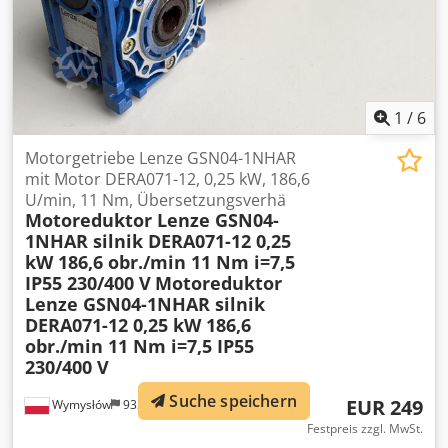
1
/
6
Motorgetriebe Lenze GSN04-1NHAR
mit Motor DERA071-12, 0,25 kW, 186,6
U/min, 11 Nm, Übersetzungsverhä
Motoreduktor Lenze GSN04-
1NHAR silnik DERA071-12 0,25
kW 186,6 obr./min 11 Nm i=7,5
IP55 230/400 V
Motoreduktor
Lenze GSN04-1NHAR silnik
DERA071-12 0,25 kW 186,6
obr./min 11 Nm i=7,5 IP55
230/400 V
Suche speichern
EUR 249
Wymysłów
933 km
Festpreis zzgl. MwSt.