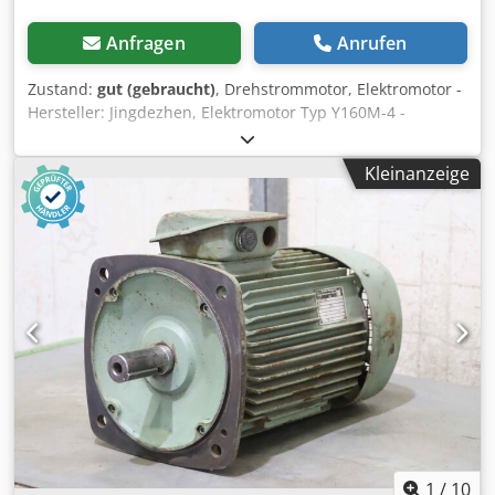
Anfragen
Anrufen
Zustand:
gut (gebraucht)
, Drehstrommotor, Elektromotor -
Hersteller: Jingdezhen, Elektromotor Typ Y160M-4 -
Leistung: 11 kW -Drehzahl: 1460 U/min -Spannung: 400 V -
Welle: Ø 42 x 110 mm -Bauform: B3 -Schutzart: IP44
Kleinanzeige
Dwjdsipwb Ispfx Abnsa -Abmessungen: 600/390/H315 mm
-Gewicht: 107 kg
1
/
10