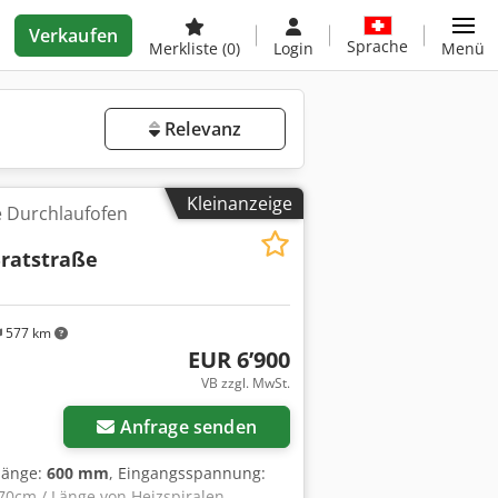
Verkaufen
Sprache
Merkliste
(0)
Login
Menü
Relevanz
Kleinanzeige
e Durchlaufofen
ratstraße
577 km
EUR 6’900
r anfragen
VB zzgl. MwSt.
Anfrage senden
länge:
600 mm
, Eingangsspannung:
 70cm / Länge von Heizspiralen