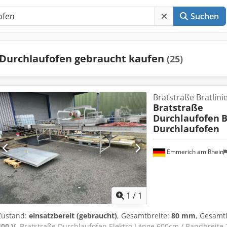
Suchen
Durchlaufofen gebraucht kaufen
(25)
Bratstraße Bratlini
Bratstraße
Durchlaufofen
B
Durchlaufofen
Emmerich am Rhein
Mehr Bilde
1
/
1
Zustand:
einsatzbereit (gebraucht)
, Gesamtbreite:
80 mm
, Gesamt
400 V
, Bratstraße Durchlaufofen Elektro Länge 600cm / Bandbreite