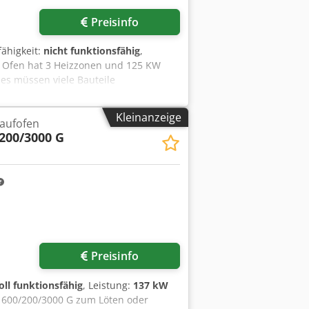
Preisinfo
fähigkeit:
nicht funktionsfähig
,
 Ofen hat 3 Heizzonen und 125 KW
 es müssen viele Bauteile
fen innen neu ausgemauert werden,
Der Ofen kann auch von uns auf den
Kleinanzeige
aufofen
200/3000 G
Preisinfo
oll funktionsfähig
, Leistung:
137 kW
E 600/200/3000 G zum Löten oder