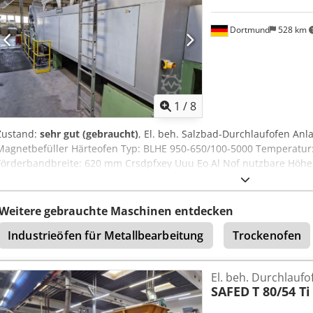
Dortmund
528 km
1
/
8
Zustand:
sehr gut (gebraucht)
, El. beh. Salzbad-Durchlaufofen Anl
Magnetbefüller Härteofen Typ: BLHE 950-650/100-5000 Temperatur:
Förderbandbreite: 620 mm Crsdpfxey Uuu Eo Al Nof nutzbare Höh
kW Heizungslänge: 5.000 mm Temperaturregelzonen: 5 Durchlaufge
Verweildauer in der Heizzone: 30 - 240 Minuten Verwendete Gase: 
Propan Salzbad Salz: AS200 Waschanlage
Weitere gebrauchte Maschinen entdecken
Industrieöfen für Metallbearbeitung
Trockenofen
El. beh. Durchlaufo
SAFED
T 80/54 Ti