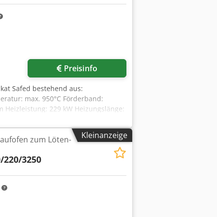
Preisinfo
rikat Safed bestehend aus:
peratur: max. 950°C Förderband:
 Heizleistung: 229 kW Heizungslänge:
 Verwendete Gase: Sticksoff,
00 l Badtemperatur: max. 80°C
Kleinanzeige
aufofen zum Löten-
/220/3250
m