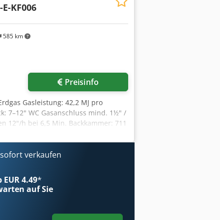
-E-KF006
, Laufhöhe 600mm; Betrieb Motor
: 500 x 800mm Entnahmetür B x H: 600
lung Raumhöhe 1400mm *
585 km
Preisinfo
 Erdgas Gasleistung: 42,2 MJ pro
ck: 7–12" WC Gasanschluss mind. 1½" /
en 12"/h bei 6,5 Min. Backkammer: 711
ten Förderbandbreite: 457 mm
 Förderband: 76,2 mm Vorderseitig
ozessorsteuerung Verriegelbare
ofort verkaufen
u 3 Backkammern stapelbar
bluft notwendig bei Gasmodellen
ab EUR 4.49
*
it Belt 50/50 (optional) Abmessungen:
arten auf Sie
iertes Dauergaren für Pizzeria &
Impinger II und wurde als
er Gastronomie entwickelt. Er eignet