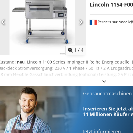
Lincoln
1154-F00
200mm -max. Werkstückbreite 150mm Durchlauf B: 150 x H: 110mm
SEW Eurodrive (Getriebemotor) Leistung 0,18kW Beschickung B x H
x 1200mm Begehtür B x H: 800 x 980mm mit Sicherheitsverriege
Perriers-sur-Andelle
1
/
4
Zustand:
neu
, Lincoln 1100 Series Impinger II Reihe Energiequelle:
Backdeck Stromversorgung: 230 V / 1 Phase / 50 Hz / 2 A Erdgasdru
38 mm Flexible Gasschlauchverbindung (optional) Leistung: 25 Pizz
mm Temperaturbereich: 121 °C bis 302 °C Backzeit: 1 bis 30 Minu
Förderbandlänge: 1422 mm mit Produktauslaufstopp Eingangshöhe
entnehmbares Förderband Csdpfx Aezcbz Hsl Nsrf Digitale Mikropr
Gebrauchtmaschinen s
Einstellungen Edelstahl-Ausführung oben, vorn und seitlich Bis z
Mindestabstand hinten: 152 mm Mindestabstand rechts: 610 mm A
Inserieren Sie jetzt 
FastBake Technology (optional) Ein-/Austrittstabletts (optional) Spl
11 Millionen
Käufer w
1422 × 991 × 1128 mm Lincoln 1154 Erdgas Durchlaufofen – kontroll
Gastronomie Der Lincoln 1154-F00-E-KF006 ist Teil der 1100 Series 
professioneller Durchlaufofen für den kontinuierlichen Einsatz in d
Jetzt informieren