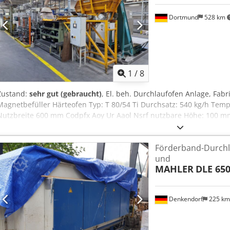
Dortmund
528 km
1
/
8
Zustand:
sehr gut (gebraucht)
, El. beh. Durchlaufofen Anlage, Fab
Magnetbefüller Härteofen Typ: T 80/54 Ti Durchsatz: 540 kg/h Tem
Nutzbreite 600 mm Codpfx Aoy Ur Aaol Nsrf nutzbare Höhe: 100 mm
7.200 mm Temperaturregelzonen: 9 Durchlaufzeit: 15 - 150 Minuten
Methanol, Ammoniak, Propan Ölabschreckbad Flüssigkeitinhalt: 4.0
Förderband-Durchl
Waschanlage Anlassofen
und
MAHLER
DLE 650
Denkendorf
225 k