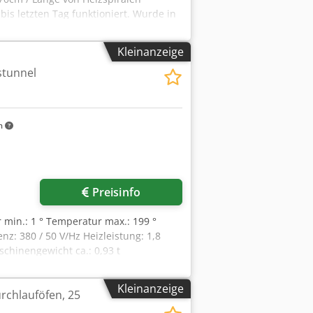
is letzten Tag funktioniert. Wurde in
bei. Steuerung fehlt. Sie müssen
eistung ohne Garantie ohne
Kleinanzeige
stunnel
m
Preisinfo
 min.: 1 ° Temperatur max.: 199 °
z: 380 / 50 V/Hz Heizleistung: 1,8
schinengewicht ca.: 0,93 t
nel - Wärmebehandlungstunnel
hlauf Verkauf wie steht und
Kleinanzeige
rchlauföfen, 25
eller max. 80°C;
hrungslinie aus Teflon -Kettenbreite