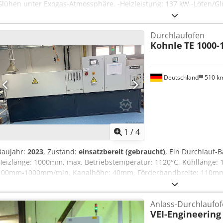
Glühen unter Exogas-Atmossphäre. -Heizleistung: 137 kW -Löten/
Credpfoy Ddtiex Al Nsf -Förderbandbreite: 600 mm -lichte Höhe üb
mm -Nettodurchsatzleistung: 254 kg/h -max. Temperatur: 1150 °C
Durchlaufofen
Kohnle
TE 1000-
Deutschland
510 k
1
/
4
Baujahr:
2023
, Zustand:
einsatzbereit (gebraucht)
, Ein Durchlauf-
Heizlänge: 1000mm, max. Betriebstemperatur: 1120°C, Kühllänge:
100mm-1000mm/min, Kanalhöhe: 40mm, Förderbandbreite: 110mm,
5000mm/650mm/1350mm, Steuerung: Simatic HMI. Inklusive Ammoni
Stickstoffvorhang vorne und hinten sowie ein zusätzliches Topfba
Anlass-Durchlaufo
Besichtigung vor Ort ist möglich. Voraussichtlich ab März 2025 ver
VEI-Engineering