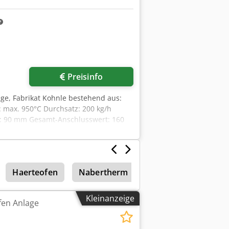
Preisinfo
age, Fabrikat Kohnle bestehend aus:
 max. 950°C Durchsatz: 200 kg/h
e: 90 mm Gesamt-Anschlusswert: 160
schwindigkeit: 170 - 20 mm/Min.
Sticksoff, Methanol, Erdgas, Ammoniak,
Haerteofen
Nabertherm
Kleinanzeige
fen Anlage