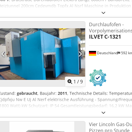
Heiztunnel 200cm Cedevmdb Topfx Al Nsrf Maschine in Produktion b
funktionierenden Zustand abgebaut Keine Elektrische Steuerung da
selbst eine Steuerung für diese Linie bauen Verkauf ohne Gewährl
Durchlaufofen -
Rücknahme nur an Gewerbetreibende
Vorpolymerisation
ILVET
C-1321
Deutschland
592 k
1
/
9
Zustand:
gebraucht
, Baujahr:
2011
, Technische Details: Temperatur
Cjdpfxju Nw E Uj Al Nerf elektrische Ausführung - Spannung/Frequen
(1800 Watt) kW Schutzart: IP 54 Gesamtleistungsbedarf: 16,2 kW Ma
Abmessungen L x B x H: 2,85 x 2,0 x 1,4 m Vorpolymerisationstun
Anwendung: Trocknung für Wasch- und Lackierungsanlagen - Durch
Vier Lincoln Gas-Du
beschrieben! weitere Merkmale: -empfohlene Temperatur laut Herst
Pizzen pro Stunde
Sicherheitseinstellung 90°C; Heizung 230V -mit Kettenförderer/Zufü