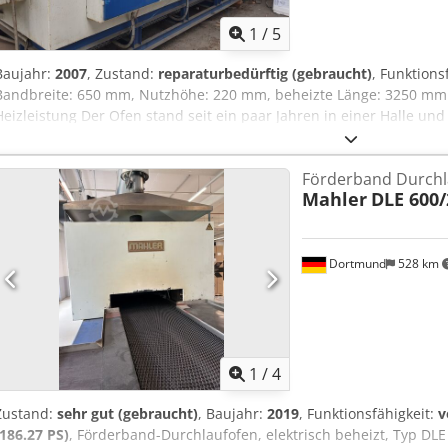
1
/
5
Baujahr:
2007
, Zustand:
reparaturbedürftig (gebraucht)
, Funktions
Bandbreite: 650 mm, Nutzhöhe: 220 mm, beheizte Länge: 3250 mm
Heizleistung Der Ofen stand seit ein paar Jahren in einer Halle und
sandgestrahlt und neu lackiert werden. Des Weiteren muss der O
teilweise Bauteile neu gefertigt werden ... Codpsxdantjfx Al Norf 
Förderband Durchl
heutigen Stand der Technik generalüberholt werden.
Mahler
DLE 600/
Dortmund
528 km
1
/
4
Zustand:
sehr gut (gebraucht)
, Baujahr:
2019
, Funktionsfähigkeit:
v
(186.27 PS)
, Förderband-Durchlaufofen, elektrisch beheizt, Typ DL