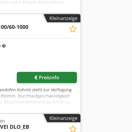
Glühen unter Exogas-Atmossphäre
er Band: 200 mm -beheizte Länge: 3000
Kleinanzeige
100/60-1000
m
Preisinfo
Bandofen Kohnle steht zur Verfügung.
 1850mm, Durchlaufgeschwindigkeit:
 Maschinendimensionen X/Y/Z: ca.
akspalter, Datenlogger,
nd. Dokumentation vorhanden. Eine
Kleinanzeige
fen
fügbar. Codevuafkspfx Al Nerf
VEI DLO_EB