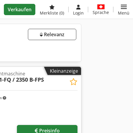
Verkaufen
Sprache
Merkliste
(0)
Login
Menü
Relevanz
Kleinanzeige
chtmaschine
1-FQ / 2350 B-FPS
km
Preisinfo