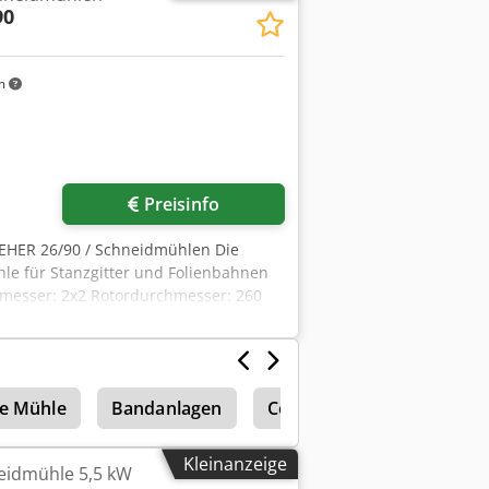
90
m
Preisinfo
EHER 26/90 / Schneidmühlen Die
hle für Stanzgitter und Folienbahnen
rmesser: 2x2 Rotordurchmesser: 260
ne Mühle
Bandanlagen
Coils
Kleinanzeige
eidmühle 5,5 kW