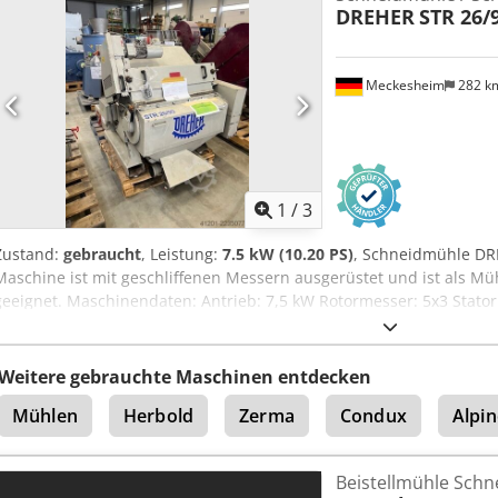
DREHER
STR 26/
Meckesheim
282 k
1
/
3
Zustand:
gebraucht
, Leistung:
7.5 kW (10.20 PS)
, Schneidmühle DR
Maschine ist mit geschliffenen Messern ausgerüstet und ist als Mü
geeignet. Maschinendaten: Antrieb: 7,5 kW Rotormesser: 5x3 Stato
mm Chodpfx Aqezmc Syswsa Rotorbreite: 900 mm Mit Rolleneinzug
Weitere gebrauchte Maschinen entdecken
Mühlen
Herbold
Zerma
Condux
Alpi
Beistellmühle Schn