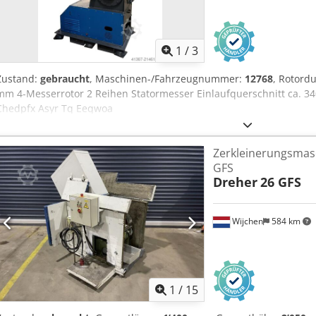
1
/
3
Zustand:
gebraucht
, Maschinen-/Fahrzeugnummer:
12768
, Rotord
mm 4-Messerrotor 2 Reihen Statormesser Einlaufquerschnitt ca. 3
Chedpfx Asyr Tq Eeqwoa
Zerkleinerungsmas
GFS
Dreher
26 GFS
Wijchen
584 km
1
/
15