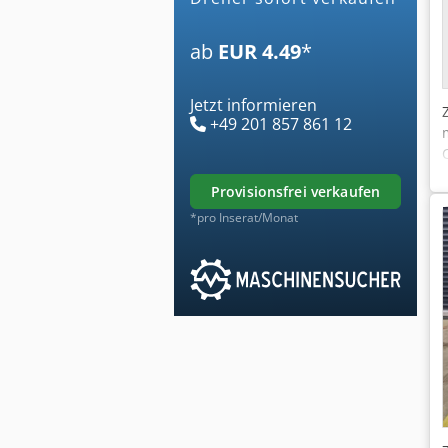
ab
EUR 4.49
*
Jetzt informieren
+49 201 857 861 12
provisionsfrei verkaufen
*pro Inserat/Monat