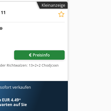
teuer abzugsfähig für Unternehmer
Kleinanzeige
Industriebereich Yorick Diebels
 11
Preisinfo
 der Richtwalzen: 13+2+2 Chodjcxxn
ofort verkaufen
ab EUR 4.49
*
arten auf Sie