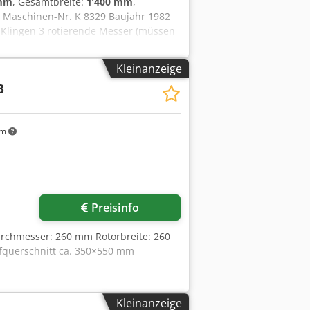
 mm
, Gesamtbreite:
1’400 mm
,
VS Maschinen-Nr. K 8329 Baujahr 1982
 Klingen 3 rotierende Messer (müssen
b Sieblöcher 6mm - Dokumentation
g [kW]: 5.5 - Drehzahl [rpm]: 1440 -
Kleinanzeige
ion [mm]: 6 - Anzahl rotierende
B
1400mm x 1400mm x 2050mm (l x b x h) -
euer: Der angegebene Preis versteht
Mehrwertsteuer abzugsfähig für
km
lles aus dem Industriebereich Yorick
Preisinfo
urchmesser: 260 mm Rotorbreite: 260
fquerschnitt ca. 350×550 mm
Kleinanzeige