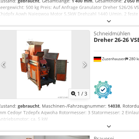
Zustand:
gebraucht
, Gesamtlänge:
1’400 mm
, Gesamthöhe:
2’050
Leergewicht: 500 kg Preis: Auf Anfrage Granulator Dreher S26/26 
Chjdpfx Aowh Naieqwoa Motor 5,5kW Drehzahl 1440 U/min. 2 feste
ersetzt werden) Trichteröffnung: 360x240 mm Austauschbares Sie
verfügbar: Nein - CE-Zertifikat vorhanden: Nein - Hauptmotorleistun
Schneidmühlen
Öffnungsbreite [mm]: 360 - Öffnungslänge [mm]: 240 - Siebperforat
Dreher
26-26 VS
Messer [Stk.]: 3 - Anzahl feste Messer [Stk.]: 2 - Transportmaße: 
Transportgewicht [kg]: 500kg Finanzielle Informationen Mehrwertst
sich zzgl. Mehrwertsteuer Mehrwertsteuer/Differenzbesteuerung: 
Zuzenhausen
280 
Unternehmer Lieferung und Inzahlungnahme jederzeit möglich für a
Diebels
1
/
3
Zustand:
gebraucht
, Maschinen-/Fahrzeugnummer:
14038
, Rotord
mm Cedoyr Tzdepfx Aqwoha Rotormesser: 3 Statormesser: 2 Einlau
Antriebsmotor: ca. 5 kW
Brauerei