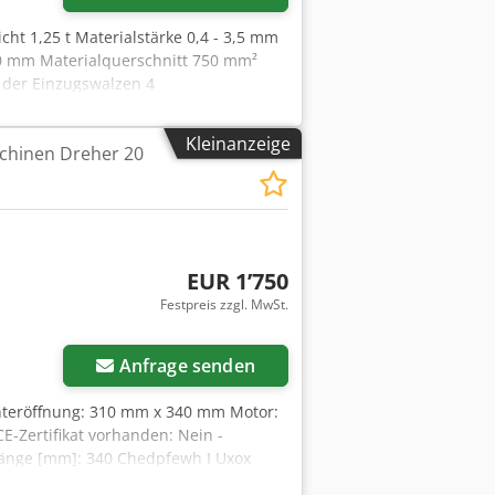
cht 1,25 t Materialstärke 0,4 - 3,5 mm
0 mm Materialquerschnitt 750 mm²
 der Einzugswalzen 4
istung 5,0 kW Gewicht 1,4 t
11-FQ) Chjdpjzrpu Sefx Aqwoa mit
Kleinanzeige
chinen Dreher 20
tuhlverstellung manuell einzeln,
spel (Type 2350 B-FPS) nicht
entralspreizung, pneumatischer
EUR 1’750
Festpreis zzgl. MwSt.
Anfrage senden
chteröffnung: 310 mm x 340 mm Motor:
-Zertifikat vorhanden: Nein -
länge [mm]: 340 Chedpfewh I Uxox
eis versteht sich zzgl.