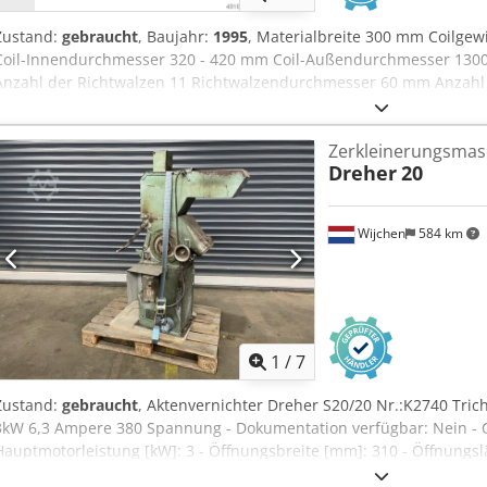
Zustand:
gebraucht
, Baujahr:
1995
, Materialbreite 300 mm Coilgewi
Coil-Innendurchmesser 320 - 420 mm Coil-Außendurchmesser 130
Anzahl der Richtwalzen 11 Richtwalzendurchmesser 60 mm Anzahl
Walzendurchmesser 60 mm Geschwindigkeit 5 - 30 m/min Antriebsle
Raumbedarf (BxTxH) 3,3 x 1,85 x 1,7 m Richtmaschine (Type 1675-B
Zerkleinerungsmas
stufenlos regelbarem Antrieb, angetriebenen Richtwalzen, Walzens
Dreher
20
Bandbreite zentral verstellbar, Auslaufrollenkorb Einfach-Abzugsha
angetrieben, MIT pneumatischer Nachlaufbremse, hydraulischer Z
Andrückvorrichtung Bandschlaufensteuerung über Sensor
Wijchen
584 km
1
/
7
Zustand:
gebraucht
, Aktenvernichter Dreher S20/20 Nr.:K2740 Tri
3kW 6,3 Ampere 380 Spannung - Dokumentation verfügbar: Nein - CE
Hauptmotorleistung [kW]: 3 - Öffnungsbreite [mm]: 310 - Öffnungs
Aqwja Finanzielle Informationen Mehrwertsteuer: Der angegebene Pr