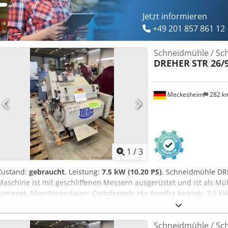
Jetzt informieren
+49 201 857 861 12
Schneidmühle / Sc
DREHER
STR 26/
Meckesheim
282 k
1
/
3
Zustand:
gebraucht
, Leistung:
7.5 kW (10.20 PS)
, Schneidmühle DR
Maschine ist mit geschliffenen Messern ausgerüstet und ist als Mü
geeignet. Maschinendaten: Cedpfezmdc Hjx Aqwjha Antrieb: 7,5 kW
Rotordurchmesser: 260 mm Rotorbreite: 900 mm Mit Rolleneinzug
Schneidmühle / Sc