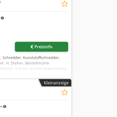
6
m
Preisinfo
r, Schredder, Kunststoffschredder,
er: H. Dreher, Beistellmühle
dmesser: 4 Stück -Anzahl Gegenmesser:
messer: 260 mm -Anzahl: 1 Stück
ück -Abmessungen: 650/1460/H1880
Kleinanzeige
km