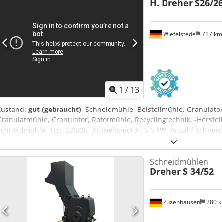
H. Dreher
S26/2
Wiefelstede
717 k
1
/
13
Zustand:
gut (gebraucht)
, Schneidmühle, Beistellmühle, Granulato
Granulatmühle, Granulator, Rotormühle, Recyclingtechnik, -Herstell
Schneidmühle -Typ: S26/26 -Antriebsmotor: 5,5 kW -Anzahl Schnei
2 Stück -Sieb Lochung: Ø 8 mm -Rotorbreite: 250 mm -Rotor Durch
Schneidmühlen vorhanden Chodpezf Ng Ujfx Aqwsa -Preis: pro St
Schneidmühlen
mm -Gewicht: 475 kg
Dreher
S 34/52
Zuzenhausen
280 