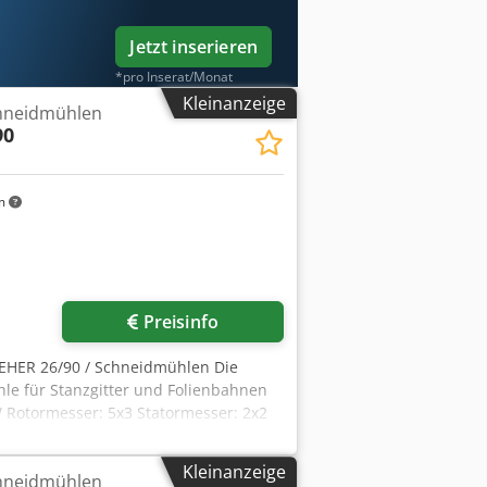
Jetzt inserieren
*pro Inserat/Monat
Kleinanzeige
hneidmühlen
90
m
Preisinfo
EHER 26/90 / Schneidmühlen Die
hle für Stanzgitter und Folienbahnen
 Rotormesser: 5x3 Statormesser: 2x2
Kleinanzeige
hneidmühlen