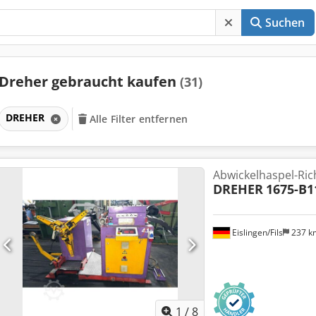
Suchen
Dreher gebraucht kaufen
(31)
DREHER
Alle Filter entfernen
Abwickelhaspel-Ri
DREHER
1675-B1
Eislingen/Fils
237 
1
/
8