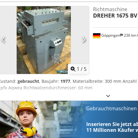
Mehrwertsteuer Mehrwertsteuer/Differenzbesteuerung: Mehrwerts
Richtmaschine
Lieferung und Inzahlungnahme jederzeit möglich für alles aus dem 
DREHER
1675 BV
Göppingen
236 km
1
/
5
Zustand:
gebraucht
, Baujahr:
1977
, Materialbreite: 300 mm Anzahl
Ijpfx Aqwea Richtwalzendurchmesser: 60 mm
Gebrauchtmaschinen s
Inserieren Sie jetzt 
11 Millionen
Käufer w