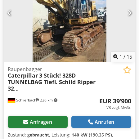
1
/
15
Raupenbagger
Caterpillar
3 Stück! 328D
TUNNELBAG Tiefl. Schild Ripper
32...
EUR 39’900
Schlierbach
228 km
VB zzgl. MwSt.
Anfragen
Anrufen
Zustand:
gebraucht
, Leistung:
140 kW (190.35 PS)
,