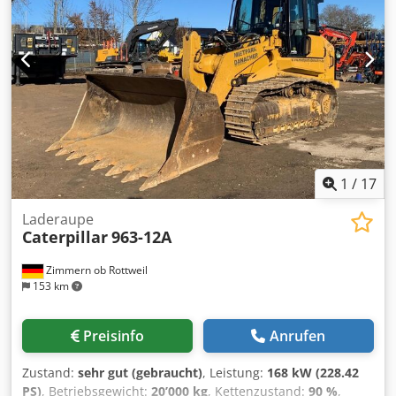
erhalten Schildabstützung Motor mit 112kW CE
Betriebsgewicht: 18.4 to.
1
/
17
Laderaupe
Caterpillar
963-12A
Zimmern ob Rottweil
153 km
Preisinfo
Anrufen
Zustand:
sehr gut (gebraucht)
, Leistung:
168 kW (228.42
PS)
, Betriebsgewicht:
20’000 kg
, Kettenzustand:
90 %
,