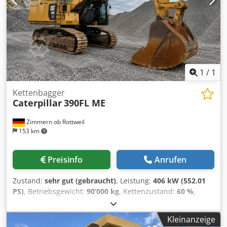
1
/
1
Kettenbagger
Caterpillar
390FL ME
Zimmern ob Rottweil
153 km
Preisinfo
Anrufen
Zustand:
sehr gut (gebraucht)
, Leistung:
406 kW (552.01
PS)
, Betriebsgewicht:
90’000 kg
, Kettenzustand:
60 %
,
Baujahr:
2015
, Betriebsstunden:
12’866 h
, Ausstattung:
Kabine, Klimaanlage
, CATERPILLAR 390FL ME Baujahr: 2015
Kleinanzeige
Cedpfx Aoy U I Hbeg Iorf Betriebsstunden: 12.866 Std.