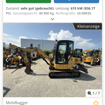
Zustand:
sehr gut (gebraucht)
, Leistung:
615 kW (836.17
PS)
, Gesamtgewicht:
46’300 kg
, Reifengröße:
24.00R35
,
Reifenzustand:
90 %
, Baujahr:
2020
, Betriebsstunden:
7’819 h
, Ausstattung:
Klimaanlage
, CATERPILLAR 775G
Kleinanzeige
Verkaufs- und Lieferungsdatum: 2021 Baujahr: 2020
Betriebsstunden: 7.819 Std. geschlossene Kabine Radio
Klimaanlage Rückfahrkamera Muldenheizung
Muldenerhöhung Credpfszdi Txex Ag Iof
Zentralschmieranlage Bridgestone Reifengroße 24.00R35 :
ca. 90% erhalten C27 Motor mit 615kW CE Einsatzgewicht:
46.3 to
1
/
7
Mobilbagger