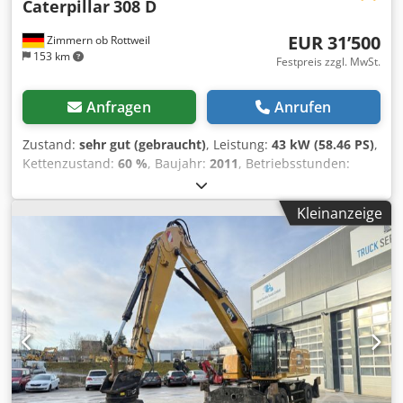
Caterpillar
308 D
EUR 31’500
Zimmern ob Rottweil
153 km
Festpreis zzgl. MwSt.
Anfragen
Anrufen
Zustand:
sehr gut (gebraucht)
, Leistung:
43 kW (58.46 PS)
,
Kettenzustand:
60 %
, Baujahr:
2011
, Betriebsstunden:
8’204 h
, Ausstattung:
Gummiketten, Klimaanlage
,
CATERPILLAR 308D Baujahr 2011 Betriebsstunden: 8.204
Kleinanzeige
Std. Geschlossene Kabine Klimaanlage Radio
Monoausleger Stiellänge: 2,20 m. Hammer-, Greifer-,
Scheren- Verrohrung Schnellwechsler OQ45 1x Löffel –
750mm breit Laufwerk ca. 60% erhalten Csdpjzrt Amefx Ag
Isrf Bodenplatten 450 mm breit Schildabstützung
Mitsubishi Motor mit 43 kW CE Einsatzgewicht: 8,5 to.