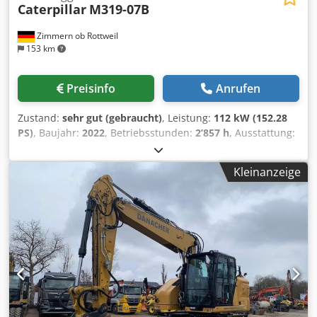
Caterpillar
M319-07B
Zimmern ob Rottweil
153 km
Preisinfo
Anrufen
Zustand:
sehr gut (gebraucht)
, Leistung:
112 kW (152.28
PS)
, Baujahr:
2022
, Betriebsstunden:
2’857 h
, Ausstattung:
Klimaanlage
, CATERPILLAR M319-07B Baujahr 2022
Betriebsstunden 2.857 std. Geschlossene Kabine Crsdpfx
Kleinanzeige
Asyin Dbjg Iof Klimaanlage Radio Rück- und Seitenkamera
Verstellausleger Stiel: 2,50m. Vollverrohrung (Hammer-,
Greifer-, Schere-) Schnellwechsler OQ70/55 1 x Löffel
Zentralschmieranlage Reifengröße: 10.00-20 ca. 30%
erhalten Schildabstützung Motor mit 129kW CE
Betriebsgewicht: 19 to