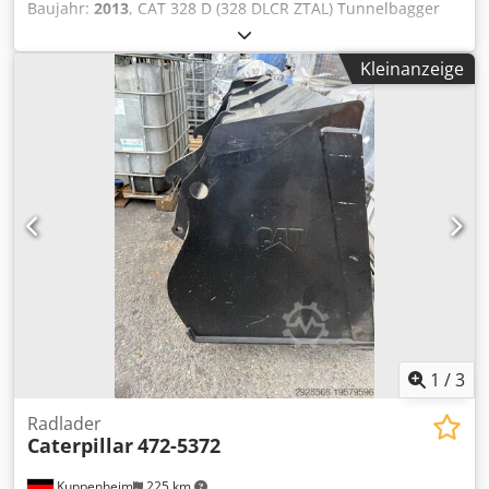
Baujahr:
2013
, CAT 328 D (328 DLCR ZTAL) Tunnelbagger
Sehr viele Teile zusätzlich gegen Aufpreis erhältlich, z. B.
ein kompletter Oberbau etc.!! • Leistung: 140 kW (190 PS) •
Kleinanzeige
Knick-/ Verstellausleger für Tunnelarbeiten •
Schnellwechseleinrichtung • Schildabstützung • Klima
Crodpfx Agswmpcus Ijf • Kurzheckversion • 11.600 Bh. • 600
mm Kettenbreite • inclusive 1 x Tieflöffel 1.3 m³ und 1 x
Ripper • Baggergrabungstiefe: ca. 7m • Leergewicht: 43.500
kg - deutsche Maschine! - funktionsfähig! - Alle
Kundendienste durch Fa. Zeppelin / Caterpillar Irrtümer
und Zwischenverkauf vorbehaltlich! = Weitere
Informationen = Baujahr: 2013 Schäden: keines
1
/
3
Radlader
Caterpillar
472-5372
Kuppenheim
225 km