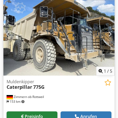
geschlossene Schutzkabine Klimaanlage Radio
Rückfahrkamera Zentralschmierung Standardausleger
Stiellänge: 2,90 m. Felslöffel mit Messer 2,20m. breit
Laufwerk ca. 60% erhalten Bodenplatten 650 mm breit CAT
C18 Motor mit 406 kW CE / EPA Einsatzgewicht: 90 to.
1
/
5
Muldenkipper
Caterpillar
775G
Zimmern ob Rottweil
153 km
Preisinfo
Anrufen