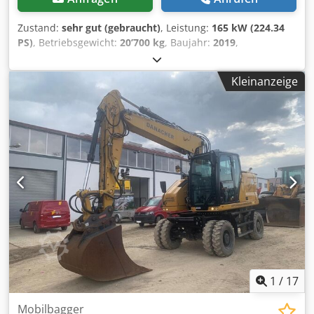
Zustand:
sehr gut (gebraucht)
, Leistung:
165 kW (224.34
PS)
, Betriebsgewicht:
20’700 kg
, Baujahr:
2019
,
Betriebsstunden:
8’171 h
, Ausstattung:
Klimaanlage
,
CATERPILLAR 963K Baujahr: 2019 Betriebsstunden: 8.171
Kleinanzeige
Std Geschlossene Kabine Klimaanlage Crsdpfx Agjznirpe
Isf Radio Rückfahrkamera Schaufel mit Zähnen Laufwerk
ca. 70-80% erhalten Bodenplatten: 550 mm breit Motor mit
165kW Ripper-Ventil CE/EPA Einsatzgewicht: 20.7 to.
1
/
17
Mobilbagger