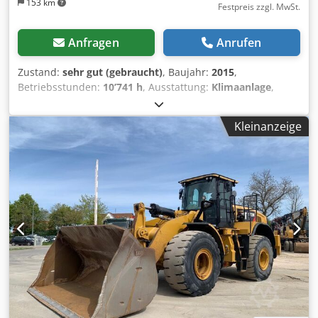
153 km
Festpreis zzgl. MwSt.
Anfragen
Anrufen
Zustand:
sehr gut (gebraucht)
, Baujahr:
2015
,
Betriebsstunden:
10’741 h
, Ausstattung:
Klimaanlage
,
CATERPILLAR 324ELN Baujahr 2015 Betriebsstunden:
10.741 Std. Geschlossene Kabine Klimaanlage Radio
Kleinanzeige
Crodpfxszl Dt Ne Ag Iof Rückfahrkamera Verstellausleger
Stiellänge: 3,10 m. Vollverrohrung (Hammer-, Greifer-,
Scheren- hydraulik) OQ70/55 Schnellwechsler 1x Löffel -
900mm breit Laufwerk ca 60-70% erhalten Bodenplatten
600mm breit CAT 7.1 Motor mit 151kW
Zentralschmieranlage CE Einsatzgewicht: 26.2 to