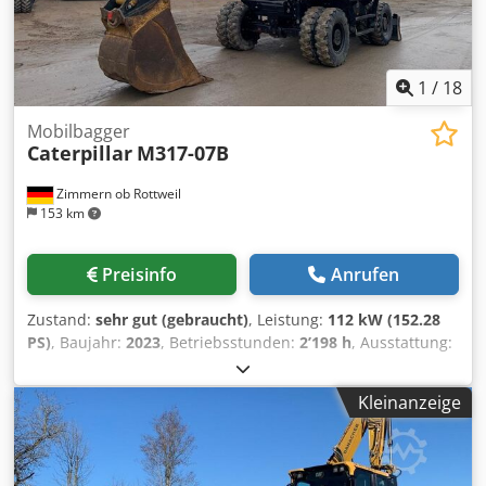
1
/
18
Mobilbagger
Caterpillar
M317-07B
Zimmern ob Rottweil
153 km
Preisinfo
Anrufen
Zustand:
sehr gut (gebraucht)
, Leistung:
112 kW (152.28
PS)
, Baujahr:
2023
, Betriebsstunden:
2’198 h
, Ausstattung:
Kabine, Klimaanlage
, CATERPILLAR M317-07B Baujahr 2023
Betriebsstunden 2.198 std. Geschlossene Kabine
Kleinanzeige
Klimaanlage Radio Cedsyi Tp Nspfx Ag Isrf Rück- und
Seitenkamera Verstellausleger Stiel: 2,50m. Vollverrohrung
(Hammer-, Greifer-, Schere-) Schnellwechsler OQ70/55 1 x
Löffel Zentralschmieranlage Reifengröße: 10.00-20 ca. 40%