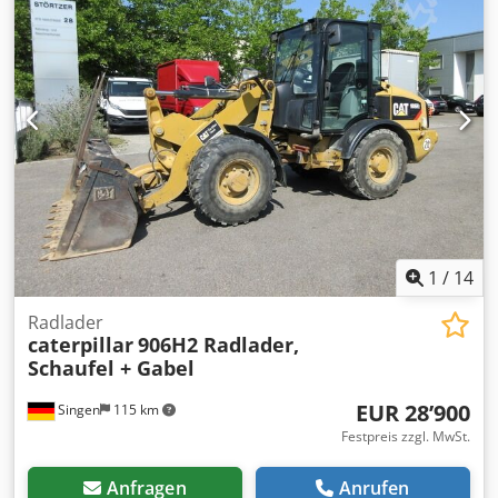
1
/
14
Radlader
caterpillar
906H2 Radlader,
Schaufel + Gabel
EUR 28’900
Singen
115 km
Festpreis zzgl. MwSt.
Anfragen
Anrufen