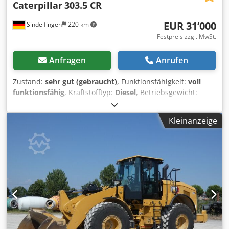
Caterpillar
303.5 CR
EUR 31’000
Sindelfingen
220 km
Festpreis zzgl. MwSt.
Anfragen
Anrufen
Zustand:
sehr gut (gebraucht)
, Funktionsfähigkeit:
voll
funktionsfähig
, Kraftstofftyp:
Diesel
, Betriebsgewicht:
3’580 kg
, Baujahr:
2020
, Betriebsstunden:
2’434 h
,
Ausstattung:
Gummiketten
, * 2.434 Stunden * Motor: Cat
Kleinanzeige
C1.7 * Motorleistung 24,8 kW * Emissionsstufe: EU Stufe V
* Einsatzgewicht: 3.580 kg * Abmessungen
(Transportlänge: 4.800 - Transportbreite: 1.780 mm -
Transporthöhe: 2.480 mm) * Kurzheck (ECR – Extended
Compact Radius) * Proportionale Zusatzhydraulik *
Schnellwechsler Crsdpfx Agszrthvo Ijf