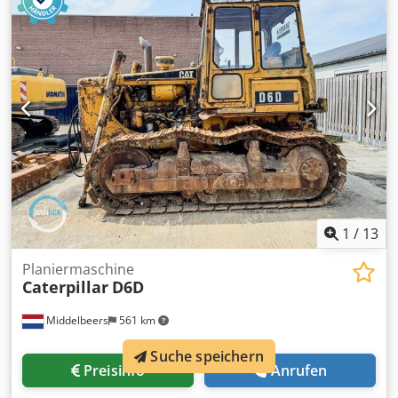
Anfrage Crjdpfx Agew Hpqrj Isf Seriennummer: JBB00645
Wenden Sie sich an Ernst van Hek, um weitere
Informationen zu erhalten.
1
/
13
Planiermaschine
Caterpillar
D6D
Middelbeers
561 km
Suche speichern
Preisinfo
Anrufen