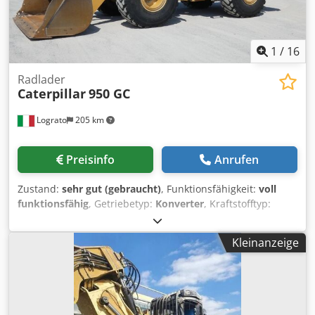
1
/
16
Radlader
Caterpillar
950 GC
Lograto
205 km
Preisinfo
Anrufen
Zustand:
sehr gut (gebraucht)
, Funktionsfähigkeit:
voll
funktionsfähig
, Getriebetyp:
Konverter
, Kraftstofftyp:
Diesel
, Gesamtgewicht:
19’020 kg
, Erstzulassung:
01/2022
,
Baujahr:
2021
, Ausstattung:
Klimaanlage
, CATERPILLAR
Kleinanzeige
950GC, Baujahr 2022, Betriebsstunden 7062, Gewicht
19020 kg, Leistung 169 kW, Original Lackierung, keine
Schweißarbeiten. Cjdpszrhzdsfx Ag Ijrf