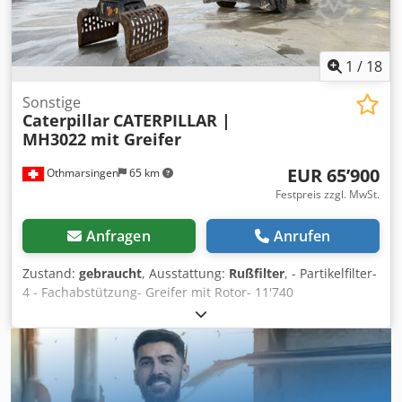
1
/
18
Sonstige
Caterpillar
CATERPILLAR |
MH3022 mit Greifer
EUR 65’900
Othmarsingen
65 km
Festpreis zzgl. MwSt.
Anfragen
Anrufen
Zustand:
gebraucht
, Ausstattung:
Rußfilter
, - Partikelfilter-
4 - Fachabstützung- Greifer mit Rotor- 11'740
Stunden&nbsp,Federung: Cedpfx Aey Srd Eog Ierf
Hydraulisch