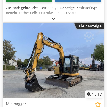
Zustand:
gebraucht
, Getriebetyp:
Sonstige
, Kraftstofftyp:
Benzin
, Farbe:
Gelb
, Erstzulassung:
01/2013
,
Emissionsklasse:
keine
, Federung:
Sonstige
, Baujahr:
2013
,
Betriebsstunden:
3’700 h
, Fahrerkabine:
Sonstige
, *
Kleinanzeige
Schaufel Crjdpezrzf Aofx Ag Ijf * Ladegabel ...
Gebrauchtwagen, inkl. Mwst.
1
/
17
Minibagger