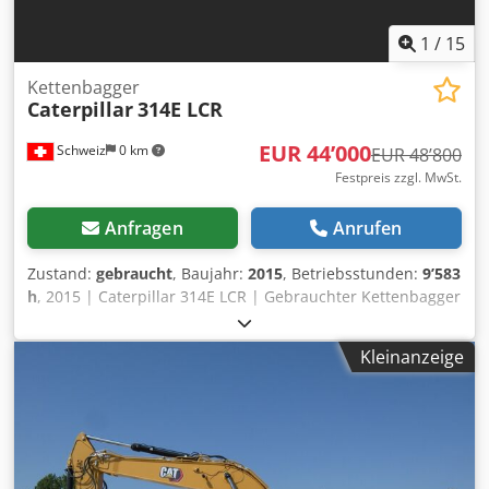
1
/
15
Kettenbagger
Caterpillar
314E LCR
EUR 44’000
Schweiz
0 km
EUR 48’800
Festpreis zzgl. MwSt.
Anfragen
Anrufen
Zustand:
gebraucht
, Baujahr:
2015
, Betriebsstunden:
9’583
h
, 2015 | Caterpillar 314E LCR | Gebrauchter Kettenbagger
| 9583 hours 📍Location: Schweiz 🚛 Delivery available to
your destination – Use our shipping calculator to estimate
Kleinanzeige
transport costs! 💰 Buy Now for EUR 44000 or Make an
Offer. Payment at delivery available for an affordable fee
(subject to approval)* Cedpfxeyyp Taj Ag Iorf 👷‍♂️ Inspected
by an independent expert 65 Inspektionspunkte 53
genehmigt ✅ 11 unvollkommene ℹ️ 1 Ausgaben ⚠️ 📌
Inspector's Comment: KIPPLÖFFEL NICHT INBEGRIFFEN. Gut