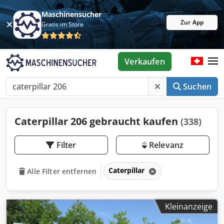
Maschinensucher
Zur App
Gratis im Store
Verkaufen
Suchen
Caterpillar 206 gebraucht kaufen
(338)
Filter
Relevanz
Caterpillar
Alle Filter entfernen
Kleinanzeige