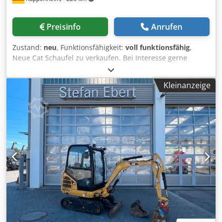
Preisinfo
Anrufen
Zustand:
neu
, Funktionsfähigkeit:
voll funktionsfähig
,
Neue Cat Schaufel zu verkaufen. Bei Interesse gerne
schreiben Csdpjwzu Apofx Ag Isrf
Kleinanzeige