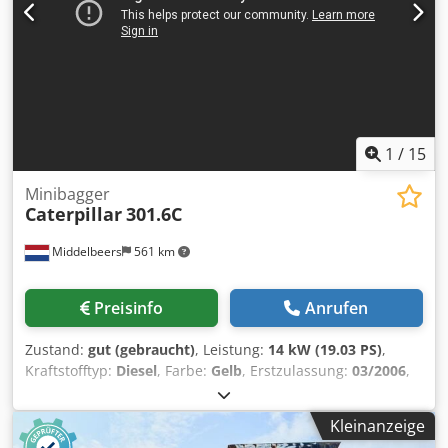
1
/
15
Minibagger
Caterpillar
301.6C
Middelbeers
561 km
Preisinfo
Anrufen
Zustand:
gut (gebraucht)
, Leistung:
14 kW (19.03 PS)
,
Kraftstofftyp:
Diesel
, Farbe:
Gelb
, Erstzulassung:
03/2006
,
Baujahr:
2006
, Betriebsstunden:
5’484 h
, Modelljahr: 2006
Antrieb: Raupe Zylinderzahl: 3 Leergewicht: 1.720 kg
Kleinanzeige
Technischer Zustand: gut Optischer Zustand: gut Preis: Auf