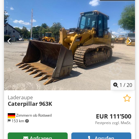
für Hydraulikhammer/Greifer, Schnellwechselsystem,
Sperrventile, Originalfarbe, keine Schweißarbeiten.
Csdpfozrtlusx Ag Ierf
1
/
20
Laderaupe
Caterpillar
963K
EUR 111’500
Zimmern ob Rottweil
153 km
Festpreis zzgl. MwSt.
Anfragen
Anrufen