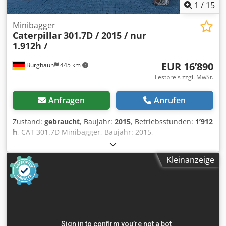
1
/
15
Minibagger
Caterpillar
301.7D / 2015 / nur
1.912h /
EUR 16’890
Burghaun
445 km
Festpreis zzgl. MwSt.
Anfragen
Anrufen
Zustand:
gebraucht
, Baujahr:
2015
, Betriebsstunden:
1’912
h
, CAT 301.7D Minibagger, Baujahr: 2015,
Betriebsstunden: nur 1.912h!, MS01 Schnellwechsler,
Motor: [13,4kW/18PS], 1x Tieflöffel 300mm, 1x
Kleinanzeige
Grabenräumer starr 1.000mm, 2x Zusatzhydraulikkreis,
Gewicht: 1.977kg, Kette 80%, guter Zustand, sofort
einsatzbereit!, Auf Wunsch unterbreiten wir Ihnen ein
Leasing- oder Finanzierungsangebot., Herr Mihm (Tel.
betreut Sie gerne., Weitere Informationen finden Sie auf
unserer Homepage., Irrtümer und Zwischenverkauf