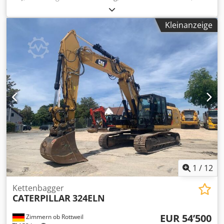
Baujahr:
2022
, Betriebsstunden:
2’110 h
, Ausstattung:
Klimaanlage
, CATERPILLAR 963-12A Baujahr: 2022
Kleinanzeige
Betriebsstunden: 2.110 Std Geschlossene Kabine
Klimaanlage Radio Csdeyidn Tjpfx Ag Isrf Rückfahrkamera
Zentralschmieranlage Schaufel mit Zähnen Laufwerk ca.
90% erhalten Bodenplatten: 550 mm breit CAT C7.1 Motor
mit 168.9kW Ripper-Ventil CE/EPA Einsatzgewicht: 20 to.
1
/
12
Kettenbagger
CATERPILLAR
324ELN
EUR 54’500
Zimmern ob Rottweil