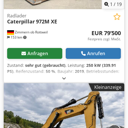
1
/
19
Radlader
Caterpillar
972M XE
EUR 79’500
Zimmern ob Rottweil
153 km
Festpreis zzgl. MwSt.
Anfragen
Anrufen
Zustand:
sehr gut (gebraucht)
, Leistung:
250 kW (339.91
PS)
, Reifenzustand:
50 %
, Baujahr:
2019
, Betriebsstunden:
11’876 h
, Ausstattung:
Klimaanlage
, CATERPILLAR 972M XE
Cedpfx Agjy Nmrfj Ierf Baujahr: 2019 Betriebsstunden:
Kleinanzeige
11.876 Std. geschlossene Kabine Klimaanlage Radio
Rückfahrkamera Zentralschmierung Bridgestone
Reifengröße 26.5R25: ca. 40-50 % erhalten, Schaufel – 5 m³
CAT C9.3 Motor mit 250kW CE Einsatzgewicht: 26 to. neuer
Service von Zeppelin