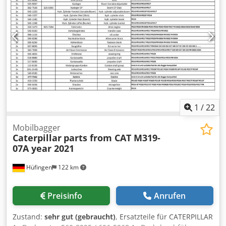
Ijf * Reifen neu ... Radio, Allrad, Klimaanlage,
Schnellwechsel, Gebrauchtwagen, Diesel, inkl. Mwst.
1
/
22
Mobilbagger
Caterpillar
parts from CAT M319-
07A year 2021
Hüfingen
122 km
Preisinfo
Anrufen
Zustand:
sehr gut (gebraucht)
, Ersatzteile für CATERPILLAR