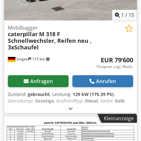
1
/
15
Mobilbagger
caterpillar
M 318 F
Schnellwechsler, Reifen neu ,
3xSchaufel
EUR 79’600
Singen
115 km
Festpreis zzgl. MwSt.
Anfragen
Anrufen
Zustand:
gebraucht
, Leistung:
129 kW (175.39 PS)
,
Getriebetyp:
Sonstige
, Kraftstofftyp:
Diesel
, Farbe:
Gelb
,
Erstzulassung:
01/2019
, Emissionsklasse:
keine
, Federung:
Sonstige
, Baujahr:
2019
, Betriebsstunden:
7’162 h
,
Kleinanzeige
Fahrerkabine:
Sonstige
, Kraftstoff:
Diesel
, Ausstattung:
Allradantrieb, Klimaanlage
, * Rückfahrkamera *
Schnellwechsler CAT CW-20-H.4.N. * Grabenräumlöffel
2,20 m * 2x Tiefenlöffel 1,00 m + 0,50 m Crsdjzhbv Hjpfx Ag