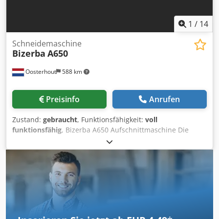
1
/
14
Schneidemaschine
Bizerba
A650
Oosterhout
588 km
Preisinfo
Anrufen
Zustand:
gebraucht
, Funktionsfähigkeit:
voll
funktionsfähig
, Bizerba A650 Aufschnittmaschine Die
vollautomatische Bizerba Scaleroline A650
Aufschnittmaschine ist eine speziell entwickelte vertikale
Aufschnittmaschine für Fleisch, Geflügel, Fisch, Käse und
Wurstwaren. Diese industrielle Aufschnittmaschine eignet
sich sowohl für frische als auch für gekochte Produkte und
ist somit ideal für mittelgroße und große
Lebensmittelproduktionsunternehmen. Dank des
integrierten Wiegesystems können Produkte auf ein