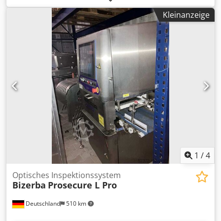
Möbeln. 3) Klein- und Großküche. 4) Kundenaustattung
Kleinanzeige
wie Tischen, Stühlen und Selbstbedientheken. 5)
Kühlschränke. 6) Fritteusen und Grills. 7) Kassen und
Waagen. 8) Geschirr, Teller usw. 9) Absaugung und
Filtertechnik. Dokumentation vorhanden. Eine
Besichtigung vor Ort ist möglich. Crjdpfxsxc Nhmj Agljf
1
/
4
Optisches Inspektionssystem
Bizerba
Prosecure L Pro
Deutschland
510 km