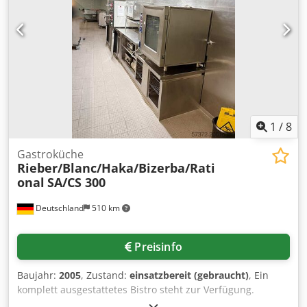
1
/
8
Gastroküche
Rieber/Blanc/Haka/Bizerba/Rati
onal
SA/CS 300
Deutschland
510 km
Preisinfo
Baujahr:
2005
, Zustand:
einsatzbereit (gebraucht)
, Ein
komplett ausgestattetes Bistro steht zur Verfügung.
Bestandteile: 1) Geschirr-Durchlaufwaschmaschine. 2)