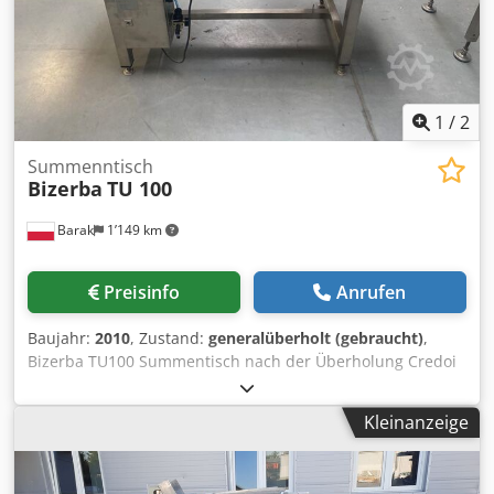
HERUNTERLADBARE SCHRIFTARTEN [+] EURO Wir
gewähren 6 Monate Garantie auf das Gerät
1
/
2
Summenntisch
Bizerba
TU 100
Barak
1’149 km
Preisinfo
Anrufen
Baujahr:
2010
, Zustand:
generalüberholt (gebraucht)
,
Bizerba TU100 Summentisch nach der Überholung Credoi
Drwqspfx Aglsf
Kleinanzeige