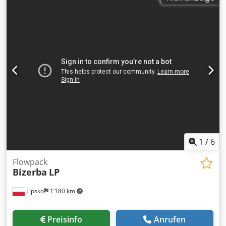
Möglichkeit des Ratenverkaufs. Preis auf Anfrage, FCA:
Oradea/Rumänien Wir verkaufen diese Anlage
generalüberholt Irrtum, Anderungen und Zwischenverkauf
vorbehalten / Irrtum, Änderungen und Zwischenverkauf
vorbehalten / Ne rezervăm dreptul la greșeli, modificări și
vânzare Wir sprechen Englisch. /Wir sprechen Deutsch./
Beszélünk magyarul. /Nous parlons français/Vorbim
romana
1
/
6
Flowpack
Bizerba
LP
Lipsko
1’180 km
Preisinfo
Anrufen