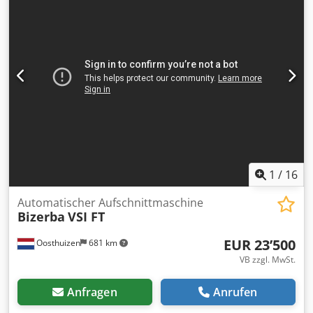
1
/
16
Automatischer Aufschnittmaschine
Bizerba
VSI FT
EUR 23’500
Oosthuizen
681 km
VB zzgl. MwSt.
Anfragen
Anrufen