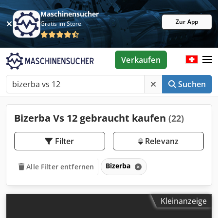
Maschinensucher
Zur App
Gratis im Store
Verkaufen
Suchen
Bizerba Vs 12 gebraucht kaufen
(22)
Filter
Relevanz
Bizerba
Alle Filter entfernen
Kleinanzeige