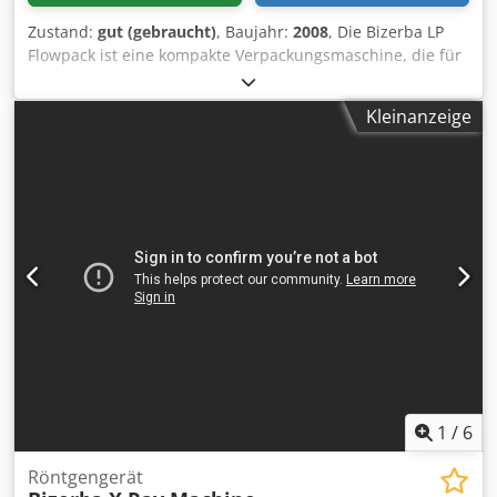
Zustand:
gut (gebraucht)
, Baujahr:
2008
, Die Bizerba LP
Flowpack ist eine kompakte Verpackungsmaschine, die für
die effiziente Schlauchbeutelverpackung verschiedener
Lebensmittelprodukte entwickelt wurde. Durch ihr
Kleinanzeige
platzsparendes Design eignet sie sich für kleinere Betriebe
oder Bereiche mit begrenztem Platzangebot, bietet aber
dennoch eine hohe Leistung. Sie nutzt die Flowpack-
Technologie, um Produkte in eine versiegelte, schützende
Folie zu verpacken, die eine verlängerte Haltbarkeit
gewährleistet und die Frische der Produkte erhält.
Cedpoumlhwjfx Aglsrf Die Maschine ist für eine Vielzahl
von Produkten geeignet, darunter Fleisch, Käse, Backwaren
und andere Lebensmittel, und lässt sich somit an
unterschiedliche Verpackungsanforderungen anpassen.
Sie kann mit Schneide-, Wiege-, Etikettier- oder anderen
Verarbeitungssystemen integriert werden, um die Effizienz
einer kompletten Produktionslinie zu steigern.
Abmessungen: 100 z 500 x H 500mm
1
/
6
Röntgengerät