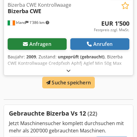
Bizerba CWE Kontrollwaage
Bizerba
CWE
EUR 1’500
Irland
1’386 km
Festpreis zzgl. MwSt.
Anfragen
Anrufen
Baujahr:
2009
, Zustand:
ungeprüft (gebraucht)
, Bizerba
CWE Kontrollwaage Credpfxoh Aphfj Aglef Min 50g Max
1500/3000g e=d= 0,5/1g
Suche speichern
Gebrauchte Bizerba Vs 12
(22)
Jetzt Maschinensucher komplett durchsuchen mit
mehr als 200’000 gebrauchten Maschinen.