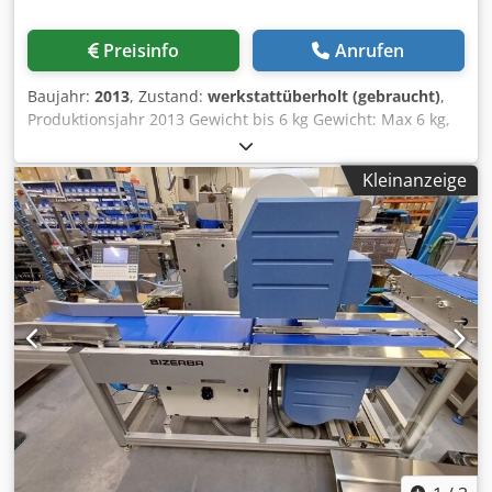
Preisinfo
Anrufen
Baujahr:
2013
, Zustand:
werkstattüberholt (gebraucht)
,
Produktionsjahr 2013 Gewicht bis 6 kg Gewicht: Max 6 kg,
Min 20 g, e = 1 g Bewegungsrichtung L→ R oder R→ L
Anbringen von Etiketten: - Oben (AirJet) - Daunen (AirJet)
Kleinanzeige
Etikettenabmessungen - Breite bis 130 mm, Drucklänge bis
104 mm - Länge bis 150 mm GT-12C Farb-Touchscreen-
Terminal Wägesegmentlänge 400 mm Bandbreite 300 mm
Gesamtgröße der Maschine: 200 cm x 80 cm Möglichkeit
zum Hochladen des Programms auf 13.60 SP.12 Installierte
Lizenzen: - (MEISTER) : Codowdgtfopfx Aglsrf [+]
SOFTCONTROL_1 Wir gewähren 6 Monate Garantie auf das
Gerät