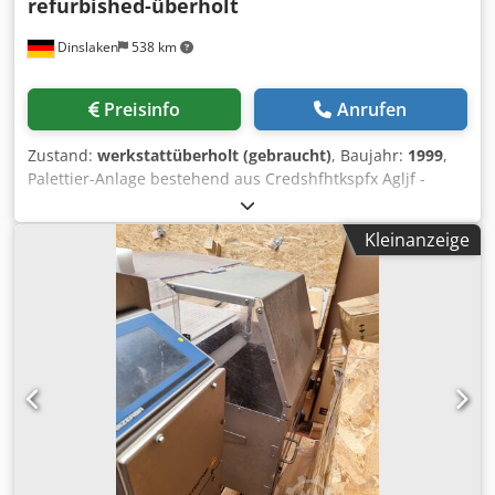
refurbished-überholt
Dinslaken
538 km
Preisinfo
Anrufen
Zustand:
werkstattüberholt (gebraucht)
, Baujahr:
1999
,
Palettier-Anlage bestehend aus Credshfhtkspfx Agljf -
Knorr Abpackanlage mit Zangengreifer - Knorr
Automatischer Rüttler mit Ausstreichwalze - Bizerba ITS
Kleinanzeige
Industrie-Bogen-Zähl-Waage Knorr Anlage für die Abladen
und Palettierung von abgezählten Bogen Papier wird im
Rütteltisch mit Bizerba Papierwaage gezählt, im Rüttler
gerade-gestossen, mit Austreichwalze geglättet. Knorr
Ablader greift Papierstapel mit Zangengreifer und
palettiert es kantengenau auf Palette. Anlage kann aber
auch als leistungssteigernde Alternative zum Stapellift für
das Entladen Ihres Schnellschneiders eingesetzt werden,
dann links stehend.