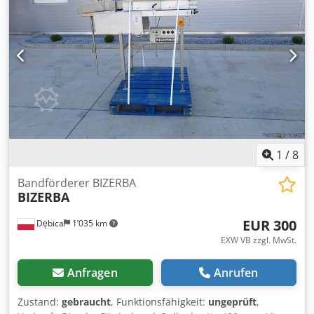
1
/
8
Bandförderer BIZERBA
BIZERBA
EUR 300
Dębica
1’035 km
EXW VB zzgl. MwSt.
Anfragen
Anrufen
Zustand:
gebraucht
, Funktionsfähigkeit:
ungeprüft
,