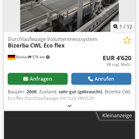
1
/
12
Durchlaufwaage Volumenmesssystem
Bizerba
CWL Eco flex
EUR 4’620
Borken
576 km
VB zzgl. MwSt.
Anfragen
Anrufen
Baujahr:
2008
, Zustand:
sehr gut (gebraucht)
, Bizerba CWL
Eco flex Durchlaufwaage mit Sick VMS520
Volumenmesssystem Bizerba CWL Eco flex Durchlaufwaage
Dynamische Gewichtserfassung mit Volumenbestimmung
Kleinanzeige
Der CWL Eco flex lässt sich nahezu mühelos in bestehende
Paketversand-, Sortiersysteme und Zuführlinien
integrieren. Bizerba WM-CWL flex Durchlaufwaage Model:
CWL Eco in Motion DE-09-MI006-PTB018 Max 60 kg Min 0,4