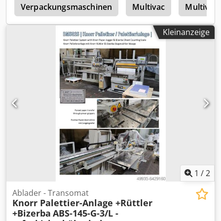
a
Verpackungsmaschinen
Multivac
Multivac
Kleinanzeige
1
/
2
Ablader - Transomat
Knorr Palettier-Anlage +Rüttler
+Bizerba
ABS-145-G-3/L -