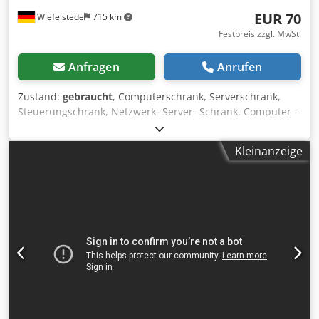
EUR 70
Wiefelstede
715 km
Festpreis zzgl. MwSt.
Anfragen
Anrufen
Zustand:
gebraucht
, Computerschrank, Serverschrank,
Steuerungschrank, Netzwerk- Server- Schrank, Computer -
Gehäuse -Hersteller: Bizerba -Typ -Material: Stahl Credpfjb
Tl Dtjx Aglof -Abmessungen: 260/570/H560 mm -Gewicht:
Kleinanzeige
15 kg