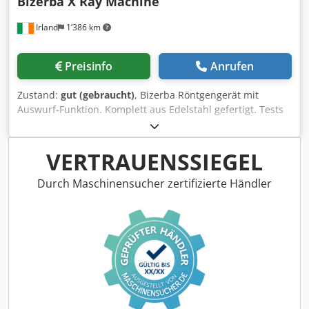
Bizerba X Ray Machine
Irland
1’386 km
Preisinfo
Anrufen
Zustand:
gut (gebraucht)
, Bizerba Röntgengerät mit
Auswurf-Funktion. Komplett aus Edelstahl gefertigt. Tests
wurden mit zertifizierten Prüfkörpern (NE-Metalle,
Edelstahl, Eisenmetalle) durchgeführt. Die Anlage ist
optional mit einem Gamma-Monitor Red Eye G20-10
VERTRAUENSSIEGEL
erhältlich. Im täglichen Einsatz. Cjdpfx Ajyivgqsgljrf
Durch Maschinensucher zertifizierte Händler