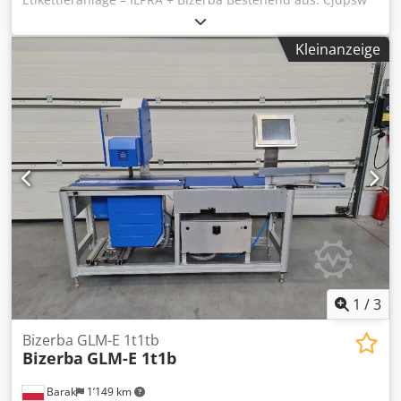
Ht Uzsfx Agljrf Verpackungsmaschine Marke: ILPRA Serie:
FOODPACK Modell: BIG MEC Nummer: FP 4698 Baujahr:
Kleinanzeige
2002 Spannung: 400 V Schalengröße: 22x17 mm
Schweißmaschine Marke: ILPRA Serie: FP BIG MEC K/G
Modell: STAMPO Nummer: S 6036 Baujahr: 2002
Spannung: 230 V Bizerba Etikettierer
1
/
3
Bizerba GLM-E 1t1tb
Bizerba
GLM-E 1t1b
Barak
1’149 km