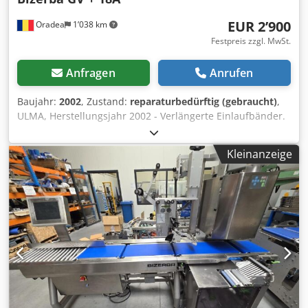
EUR 2’900
Oradea
1’038 km
Festpreis zzgl. MwSt.
Anfragen
Anrufen
Baujahr:
2002
, Zustand:
reparaturbedürftig (gebraucht)
,
ULMA, Herstellungsjahr 2002 - Verlängerte Einlaufbänder.
- Zentralisierte Schmierung. - Hygienische Reinigung der
Schale. - Schwerkraft- und motorisierte Auslaufförderer:
Kleinanzeige
inline, 90º, 180º, ... - Zusätzliche 1-Meter-Siegelvorrichtung.
- Automatische Bildzentriervorrichtung für bedruckte
Folien. - Befestigung des bedruckten Bandes. - Erkennung
von transparenten Schalen. - Versiegelung Kühler. -
Andere (Fragen). Eine Hochleistungs-
Verpackungsmaschine, die speziell für das Einwickeln von
Schalen in zentralen Verarbeitungsbetrieben (Fleisch,
Geflügel, Fisch, Gemüse, Obst) und Supermärkten mit
hohem Volumen. Eine breite Palette von Modellen für die
Anforderungen der Kunden. Ihre Stärke, Zuverlässigkeit,
einfache Bedienung und der automatische Formatwechsel