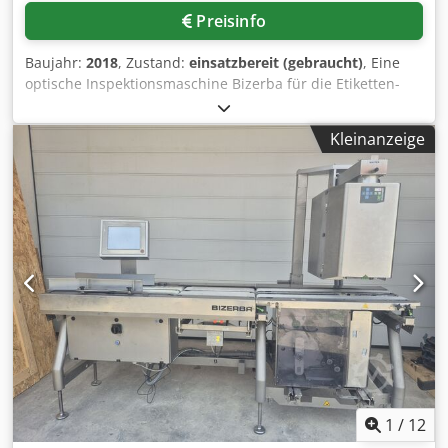
Preisinfo
Baujahr:
2018
, Zustand:
einsatzbereit (gebraucht)
, Eine
optische Inspektionsmaschine Bizerba für die Etiketten-
und Siegelkontrolle in Verpackungslinien steht zur
Verfügung. Kameratechnik: Dual-Kamera-Konfiguration,
Kleinanzeige
Kameraplatzierung: Ober- und Unterseite,
Förderbandgeschwindigkeit: 90m/min,
Maschinendimensionen X/Y/Z: ca.
2100mm/900mm/1600mm, Gewicht: ca. 600kg.
Dokumentation vorhanden. Eine Besichtigung vor Ort ist
möglich. Cjdow Duvzjpfx Aglsrf
1
/
12