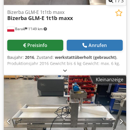
1
/
3
Bizerba GLM-E 1t1tb maxx
Bizerba
GLM-E 1t1b maxx
Barak
1’149 km
Preisinfo
Anrufen
Baujahr:
2016
, Zustand:
werkstattüberholt (gebraucht)
,
Produktionsjahr 2016 Gewicht bis 6 kg Gewicht: max. 6 kg,
min. 20 g, e = 1 g Bewegungsrichtung L→ R oder R→ L
Etikettenaufkleber: - Oben (AirJet) - Daunen (AirJet) GT-12C
Kleinanzeige
Farb-Touchscreen-Terminal Wägesegmentlänge 400 mm
Bandbreite 300 mm Gesamtgröße der Maschine: 200 cm x
80 cm Möglichkeit zum Hochladen des Programms auf
13.60 SP.12 Installierte Lizenzen: Oben (MASTER): [+]
BRIDGE+MC_BUFFER [+] SOFTCONTROL_1 [+] STATISTIKEN
[+] GEWICHTSKLASSEN [+] CODE_PART_PRINT [+]
Schriftarten werden geladen [+] EURO Unten (SLAVE):
Cedpfx Ajwdgt Eoglsrf [+] PRINT_CODE_PARTS [+]