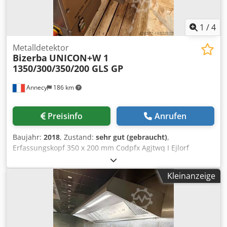
1
/
4
Metalldetektor
Bizerba
UNICON+W 1
1350/300/350/200 GLS GP
Annecy
186 km
Preisinfo
Anrufen
Baujahr:
2018
, Zustand:
sehr gut (gebraucht)
,
Erfassungskopf 350 x 200 mm Codpfx Agjtwq I Ejlorf
Nutzbare Höhe 145 mm Intralox-Band 1350 x 300 mm Mit
Auswurf fehlerhafter Produkte in geschlossenem Behälter
Kleinanzeige
Baujahr 2018