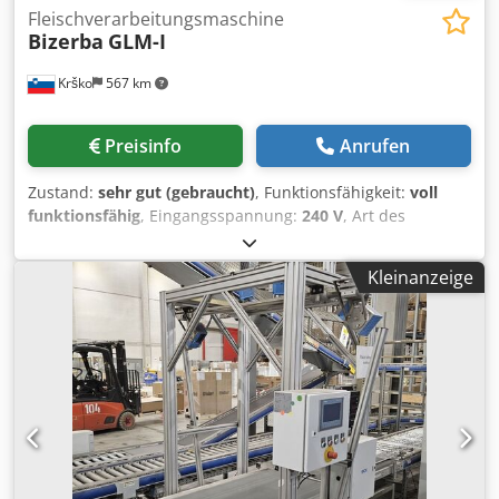
Fleischverarbeitungsmaschine
Bizerba
GLM-I
Krško
567 km
Preisinfo
Anrufen
Zustand:
sehr gut (gebraucht)
, Funktionsfähigkeit:
voll
funktionsfähig
, Eingangsspannung:
240 V
, Art des
Eingangsstroms:
Gleichstrom (DC)
, Eingangsstrom:
3 A
,
Zwei Etikettierlinien (2x). Etikettierung. Produktgewicht ab
Kleinanzeige
150 g, Betriebsdruck 6 bar. Eigene Waage –
Produktverwiegung. Wir sprechen Englisch, Deutsch und
ex-jugoslawische Sprachen. Kontakt auch über WhatsApp
möglich. Crsdpfx Ageyvd T Eelof