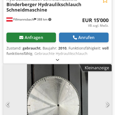
Binderberger
Hydraulikschlauch
Schneidmaschine
EUR 15’000
Fillmannsbach
388 km
VB zzgl. MwSt.
Anfragen
Anrufen
Zustand:
gebraucht
, Baujahr:
2010
, Funktionsfähigkeit:
voll
funktionsfähig
, Gebrauchte Hydraulikschlauch
Schneidmaschine ist voll funktionsfähig und zur Zeit auch
im Einsatz. Csdpfx Ajzphrqjiieha Kann Vorort besichtigt
Kleinanzeige
werden.