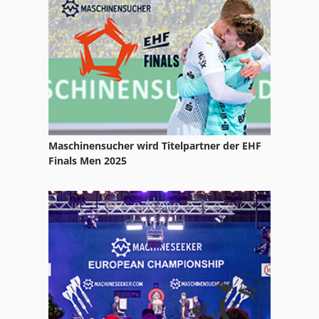
Mubea Kl 30
Promag 30 F
Qas 30
Schaeff Hml 30 B
Stihl E 30
Maschinensucher wird Titelpartner der EHF
Volvo L 30
Finals Men 2025
Volvo L 30 Z
Yanmar B 30 V
Yanmar C 30 R
Zimmermann Fz 30