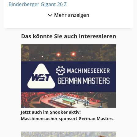
Binderberger Gigant 20 Z
Mehr anzeigen
Binderberger Ssp 520 D
Br 30 4
Das könnte Sie auch interessieren
Bruderer Bsta 30
Ch2-30
Elektromotor 30 Kw 1465 U Min B3
Gillardon Gb 30 V
Holder P 30
Matec 30 Hv
Jetzt auch im Snooker aktiv:
Matec 30 L
Maschinensucher sponsert German Masters
Modig Ubm 30