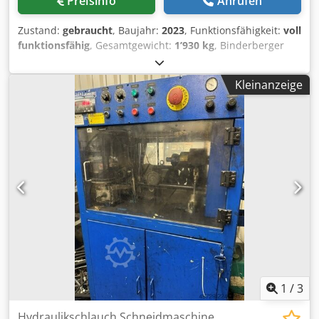
Preisinfo
Anrufen
Zustand:
gebraucht
, Baujahr:
2023
, Funktionsfähigkeit:
voll
funktionsfähig
, Gesamtgewicht:
1’930 kg
, Binderberger
GI25EZ proline liegend-Meterspalter Baujahr 2023 1930 kg
Betrieb Strom oder Zapfwelle fahrbar mit
Kleinanzeige
Folgekennzeichen bis 25 km/h Spaltlänge 130cm Codpfx
Aijyg I Dpeisha Tempo in cm/sek: vor:25/27, zurück: 23/25‍
1
/
3
Hydraulikschlauch Schneidmaschine