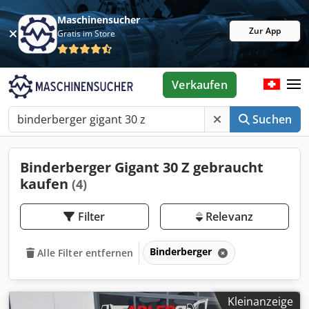
Maschinensucher
Zur App
Gratis im Store
Verkaufen
Suchen
Binderberger Gigant 30 Z gebraucht
kaufen
(4)
Filter
Relevanz
Binderberger
Alle Filter entfernen
Kleinanzeige