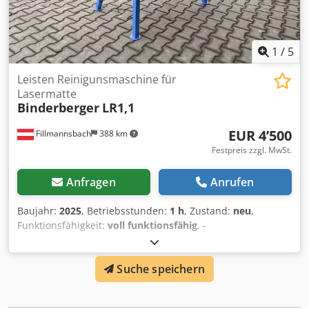
1
/
5
Leisten Reinigunsmaschine für
Lasermatte
Binderberger
LR1,1
EUR 4’500
Fillmannsbach
388 km
Festpreis zzgl. MwSt.
Anfragen
Anrufen
Baujahr:
2025
, Betriebsstunden:
1 h
, Zustand:
neu
,
Funktionsfähigkeit:
voll funktionsfähig
, -
Laserschlackenreiniger für Laserschneidmaschinen - 1,1
kW Motor Codex E Srcopfx Aiieha - Video zur Arbeitsweise
Suche speichern
vorhanden