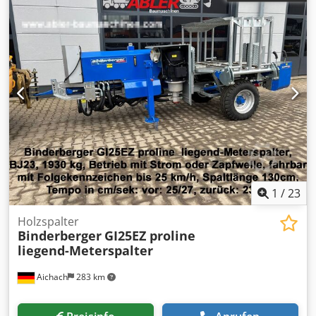
1
/
23
Holzspalter
Binderberger
GI25EZ proline
liegend-Meterspalter
Aichach
283 km