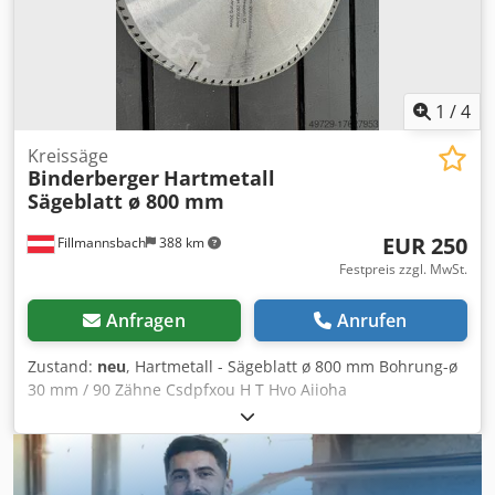
1
/
4
Kreissäge
Binderberger
Hartmetall
Sägeblatt ø 800 mm
EUR 250
Fillmannsbach
388 km
Festpreis zzgl. MwSt.
Anfragen
Anrufen
Zustand:
neu
, Hartmetall - Sägeblatt ø 800 mm Bohrung-ø
30 mm / 90 Zähne Csdpfxou H T Hvo Aiioha