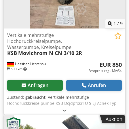
Gewicht mit Versandkiste 85 kg Neuwertig Keine
Unterwasserpumpe oder Tauchpumpe
1
/
9
Vertikale mehrstufige
Hochdruckkreiselpumpe,
Wasserpumpe, Kreiselpumpe
KSB
Movichrom N CN 3/10 2R
EUR 850
Hessisch Lichtenau
500 km
Festpreis zzgl. MwSt.
Anfragen
Anrufen
Zustand:
gebraucht
, Vertikale mehrstufige
Hochdruckkreiselpumpe KSB Dcjdpfxsrl U S Ej Acnek Typ
Movichrom N CN 3/10 2R Fabr. Nr 1-P30-837561 Nenn-
Förderleistung max. 3 m3/h Nenn-Förderhöhe 70 Meter = 7
Auktion
bar Nenndrehzahl 2900 U/min. Motorleistung 1,5 kW
Netzanschluß 400 Volt, 50 Hz - Pumpenaufbau in 10 Stufen