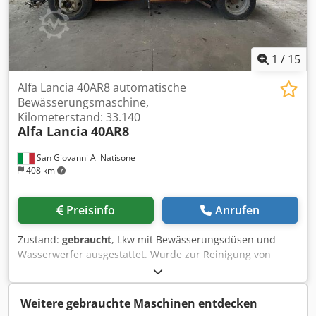
1
/
15
Alfa Lancia 40AR8 automatische
Bewässerungsmaschine,
Kilometerstand: 33.140
Alfa Lancia
40AR8
San Giovanni Al Natisone
408 km
Preisinfo
Anrufen
Zustand:
gebraucht
, Lkw mit Bewässerungsdüsen und
Wasserwerfer ausgestattet. Wurde zur Reinigung von
Autobahntunneln und ähnlichen Anlagen verwendet.
Original-Kilometerstand: 33.140 km (ehemals im Besitz
eines Unternehmens, das vor vielen Jahren geschlossen
Weitere gebrauchte Maschinen entdecken
wurde; das Fahrzeug stand deshalb lange Zeit still, bevor