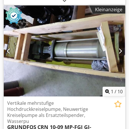
Fahrgeschwindigkeiten Fahrwerkskette 400mm 3-Steg
Kleinanzeige
Zusatzhydraulikanschluss 70 l/min 24-V Elektrosteuerung
Große Funkfernsteuerung kpl. Wartungsfreundlicher
Motorraum mit LED-Leuchte Klapptrichter mit Wegesensor
und Automatiksteuerung Hydraulisch reversierbares
Lüfterrad Akustische Anlaufwarnung Kraftstofftank 300
Liter Lackierung: RAL 2011 tieforange Zusatzausstattung:
Gummi-Schnellwechselpolster Motor Cat C7.1, 205 kW
Heckband 6,9 m Rahmen für Überbandmagnet
Überbandmagnet Walzenschnellwechselsystem an der
Walze Walzenschnellwechselsystem an der Maschine
Bewässerung Dcedpfx Acjvnq Rkensk LED-
Arbeitsbeleuchtung Zus. E-Pumpe zur Betätigung bei
Motorstillstand Feuerlöscher GN 9 A-3 DIN EN 3
1
/
10
Vertikale mehrstufige
Hochdruckkreiselpumpe, Neuwertige
Kreiselpumpe als Ersatzteilspender,
Wasserpu
GRUNDFOS
CRN 10-09 MP-FGJ GI-