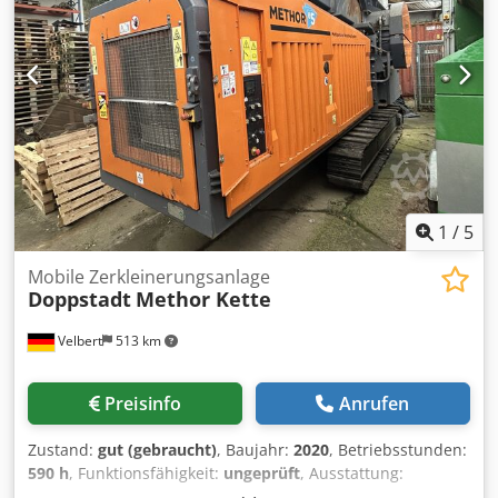
Hydraulisch reversierbares Lüfterrad Akustische
Anlaufwarnung Kraftstofftank 300 Liter Lackierung: RAL
2011 tieforange Zusatzausstattung: Motor Cat C7.1, 205 kW
Heckband 6,9 m Rahmen für Überbandmagnet
Überbandmagnet Walzenschnellwechselsystem an der
Walze Walzenschnellwechselsystem an der Walze
Bewässerung LED-Arbeitsbeleuchtung Zus. E-Pumpe zur
Betätigung bei Motorstillstand Feuerlöscher GN 9 A-3 DIN
EN 3
1
/
5
Mobile Zerkleinerungsanlage
Doppstadt
Methor Kette
Velbert
513 km
Preisinfo
Anrufen
Zustand:
gut (gebraucht)
, Baujahr:
2020
, Betriebsstunden:
590 h
, Funktionsfähigkeit:
ungeprüft
, Ausstattung:
Grundpaket Methor Kette Kettenfahrwerk inkl. 2