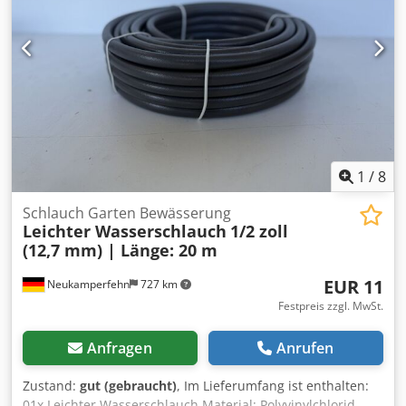
1
/
8
Schlauch Garten Bewässerung
Leichter Wasserschlauch
1/2 zoll
(12,7 mm) | Länge: 20 m
EUR 11
Neukamperfehn
727 km
Festpreis zzgl. MwSt.
Anfragen
Anrufen
Zustand:
gut (gebraucht)
, Im Lieferumfang ist enthalten:
01x Leichter Wasserschlauch Material: Polyvinylchlorid