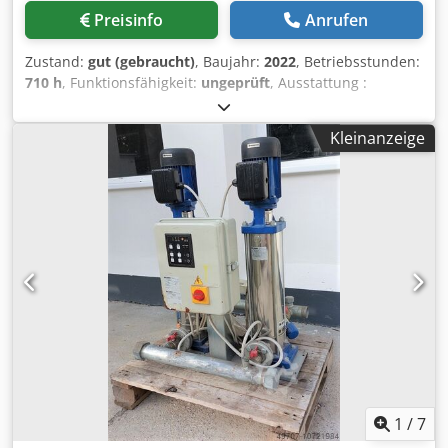
Heck der Maschine hydraulisch klappbarer
Preisinfo
Anrufen
Feinzerkleinerungskorb Multimesh (Maschengröße
zwischen 30 - 280 mm, Abstufung auf Anfrage) inkl. 1-
Zustand:
gut (gebraucht)
, Baujahr:
2022
, Betriebsstunden:
teiliger Heckklappe" Heckband: Bandlänge 7.500 mm,
710 h
, Funktionsfähigkeit:
ungeprüft
, Ausstattung :
Bandbreite 1.500 mm, Abwurfhöhe 5.200mm hydraulisch
Grundpaket Methor Kette ohne Zerkleinerungssystem -
klappbar und absenkbar von 39 grd bis 30 grd, inkl.
Kettenfahrwerk inkl. 2 Fahrgeschwindigkeiten -
antimagnetischem Mittelteil Unterband: Bandlänge 3.800
Kleinanzeige
Fahrwerkskette 400mm 3-Steg - Zusatzhydraulikanschluss
mm, Bandbreite 1.400 mm Befeuchtungseinrichtung für
70 l/min - 24-V Elektrosteuerung - große
externen Wasseranschluss Kratzboden mit 71 Leisten
Funkfernsteuerung kpl. - wartungsfreundlicher Motorraum
Verschleißschutz im Trommelbereich Verstärkungsbleche
mit LED-Leuchte - Klapptrichter mit Wegesensor und
am Einfülltrichte (aus verschleißfestem Stahl) beidseitig
Automatiksteuerung - hydraulisch reversierbares Lüfterrad
für Seitenwand Funkfernsteuerung kpl. Feuerlöscher
- akustische Anlaufwarnung Dcjdpfx Acovrz Rvsnek -
Akustische Anlaufwarnung Doppstadt-Telematic-System
Lackierung: RAL 2011 tieforange Sonder Ausstattung :
Lackierung: RAL 2011 tieforange Zusatzausstattung:
Zerkleinerungssystem Size L (8 Zähne) Motor Cat C7.1, 205
Dodpfx Acoxx Tigjnjck Hydraulischer Fahrantrieb
kW Heckband 6,9 m Rahmen für Überbandmagnet
Kratzbodenkettenschmierung NEODYM Überbandmagnet
Überbandmagnet Bewässerung
Rahmen für Überbandmagnet Zentralschmierung
Motorraumschutzplatte Lichtpaket: Motorraum und
Heckband Bewässerung Liefertermin erfolgt nach
Absprache Verfügbar ab 06/2026
1
/
7