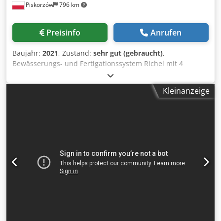
Piskorzów
796 km
Preisinfo
Anrufen
Baujahr:
2021
, Zustand:
sehr gut (gebraucht)
,
Bewässerungs- und Fertigationssystem Richel mit 4
vertikale Kreiselpumpen WILO Typ: Helix. Mischeinheit :
12m3/h 1 Kläranlage Fabrikat : UVGERMI Dcjdpfxoupwhzs
Kleinanzeige
Acnok Typ: 3XAD300. mit Wasserfilter Hectron AG 100 1
Frischwassertank Kapazität : 1.900L. 2 x Wasserwanne
Kapazität : 3000L