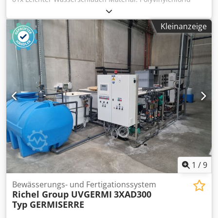
(PVC) Materialfarbe: schwarz Durchmesser: 12,7 mm (1/2
Zoll) Länge: 20 m Geeignet für bis zu 200 psi (13.8 bar)
Kleinanzeige
Robuste, 3-lagige Konstruktion Gewicht: 2,60 kg Ihre
Ansprechpartner in unserem Hause: Dcjdpfx Acjw Ryl
Tsnjk Herr: Andre Evering Herr: Mario Klöver Herr: Falk
Deutsch Allgemeine Informationen zum Artikel: Dieser
Artikel wird nur zur Abholung angeboten. Ein darüber
hinaus gewünschter Transport bzw. eine Versendung
dieses Artikels ist mit zusätzlichen Kosten verbunden,
welche gesondert je nach Lieferort bzw. Lieferumfang bei
uns abgefragt werden können.
1
/
9
Bewässerungs- und Fertigationssystem
Richel Group UVGERMI
3XAD300
Typ GERMISERRE