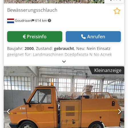
Bewässerungsschlauch
Goudriaan
614 km
Preisinfo
Anrufen
Baujahr:
2000
, Zustand:
gebraucht
, Neu: Nein Einsatz
geeignet für: Landmaschinen Dcedpfxozta N No Acnek
Kleinanzeige