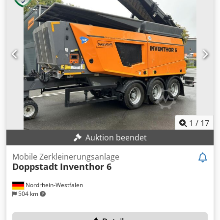
- Pumpenelemente aus rostfreiem Edelstahl, Pumpenfuß
aus Guss - Anschlußflansche DN 32 - geeignet für die
Trinkwasserversorgung, Bewässerung und Entwässerung
Platzbedarf Pumpe L x B x H 250 x 220 x 830 mm Gewicht
38 kg Unbenutzte Ersatzpumpe aus Lagerbestand,
neuwertig Keine Unterwasserpumpe oder Tauchpumpe
1
/
17
Auktion beendet
Mobile Zerkleinerungsanlage
Doppstadt
Inventhor 6
Nordrhein-Westfalen
504 km