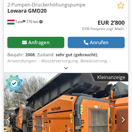
2-Pumpen-Druckerhöhungspumpe
Lowara
GMD20
EUR 2’800
Tata
770 km
EXW Festpreis zzgl. MwSt.
Anfragen
Anrufen
Baujahr:
2008
, Zustand:
sehr gut (gebraucht)
,
Anwendungen: - Wasserversorgung, Bewässerung. -
Heizungs-, Lüftungs-und Klimaanlagen. - Druckgruppen,
Kühlung. - Wasserversorgung. Vorteile: - Einfach zu
Kleinanzeige
installieren und zu warten. - Kompakte Lösung für Wohn-
und kleinere Gemeinschaftsnutzungen. - Bei Ausfall der
Elektropumpe ist die Wasserversorgung gewährleistet. -
Das Gerät wird direkt im Werk montiert, eingestellt und
getestet. - Flexibler Einsatz durch variable
Geschwindigkeit. Merkmale : - Maximale Durchflussmenge:
320 m³/h. Dedpfx Asmih Aascnjck - Förderhöhe: 160 m. -
Leistungsbereich: 2x0,25 kW. - Betriebsdruck: 10/16 bar. -
Umgebungstemperatur: 0°C - +40°C. -