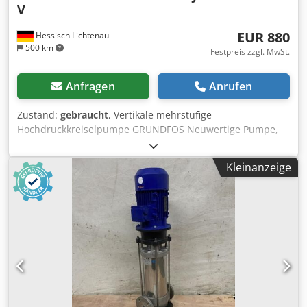
V
EUR 880
Hessisch Lichtenau
500 km
Festpreis zzgl. MwSt.
Anfragen
Anrufen
Zustand:
gebraucht
, Vertikale mehrstufige
Hochdruckkreiselpumpe GRUNDFOS Neuwertige Pumpe,
es wurde aber ein Teil der Magnetkupplung demontiert.
Typ CRN 10-09 MP-FGJ GI-V Baujahr ca. 2012 Förderleistung
Kleinanzeige
bei 7,2 bar: max. 10 m3/h Dcjdpfx Ajfupadscnsk
Förderhöhe: max. 91,8 Meter Netzanschluß: 400 Volt, 50 Hz
Leistung: 3 kW - Pumpenaufbau in 9 Stufen - aus
rostfreiem Edelstahl 1.4401 - Die neuwertige Pumpe wurde
als Ersatzteilspender benutzt, es sind aber mehrere neue
Pumpenkammern dabei - es fehlt ein Teil der
Magnetkupplung geeignet für die Trinkwasserversorgung,
Bewässerung und Entwässerung Verpackt in der Original
Holzkiste Platzbedarf Pumpe LxBxH 1100 x 250 x 300 mm
Platzbedarf Versandkiste LxBxH 1400 x 330 x 340 mm