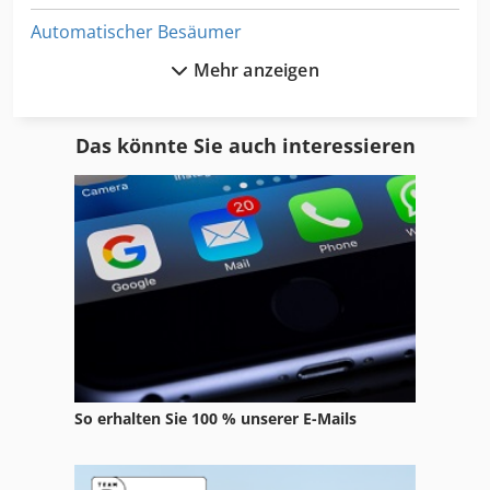
Automatischer Besäumer
Mehr anzeigen
Bandsäge Metall
Bohrgerät
Das könnte Sie auch interessieren
Busch Pumpen
Dampfreiniger
Dts
Estrich Pumpe
Förderanlagen
Gartenbau
So erhalten Sie 100 % unserer E-Mails
Hydromat
Kohler Richtmaschine