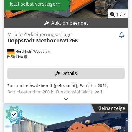
Jetzt selbst versteigern!
1
/
7
Auktion beendet
Mobile Zerkleinerungsanlage
Doppstadt
Methor DW126K
Nordrhein-Westfalen
504 km
Details
Zustand:
einsatzbereit (gebraucht)
, Baujahr:
2021
,
Betriebsstunden:
200 h
, Funktionsfähigkeit:
voll
funktionsfähig
, Maschinen-/Fahrzeugnummer:
34
,
Kraftstofftankvolumen:
300 l
, Förderbandlänge:
6’900 mm
,
Kleinanzeige
Nur 200 Betriebsstunden! TECHNISCHE DETAILS
Fahrwerkskette: 400 mm mit 3 Stegen Heckband: 6,9 m
Zerkleinerungssystem: Größe L (8 Zähne) MASCHINEN-
DETAILS Dsdpfjzcd Aaex Acnsck Zusatzhydraulikanschluss: