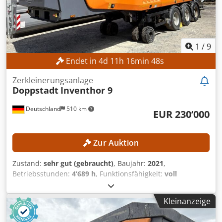
1
/
9
Endet in
4
d
11
h
16
min
46
s
Zerkleinerungsanlage
Doppstadt
Inventhor 9
Deutschland
510 km
EUR 230’000
Zur Auktion
Zustand:
sehr gut (gebraucht)
, Baujahr:
2021
,
Betriebsstunden:
4’689 h
, Funktionsfähigkeit:
voll
funktionsfähig
, Maschinen-/Fahrzeugnummer:
103
,
Gesamtgewicht:
32’000 kg
, Leistung:
390 kW (530.25 PS)
,
Kleinanzeige
Förderbandgeschwindigkeit:
2’000 mm/s
,
Kraftstofftankvolumen:
950 l
, Die Maschine ist mit einer