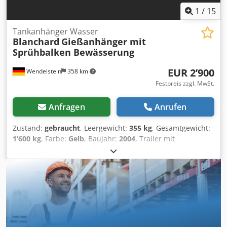
1
/
15
Tankanhänger Wasser
Blanchard
Gießanhänger mit
Sprühbalken Bewässerung
EUR 2’900
Wendelstein
358 km
Festpreis zzgl. MwSt.
Anfragen
Anrufen
Zustand:
gebraucht
, Leergewicht:
355 kg
, Gesamtgewicht:
1’600 kg
, Farbe:
Gelb
, Baujahr:
2004
, Trailer mit
Wasserfass: + Blanchard + EZ: 16.02.2004 + Zugdeichsel
höhenverstellbar + PKW-Kupplung + 1-Achser +
Leergewicht: 355kg; zul. GG: 1.600kg + 1.000l Wasserfass +
2x Hatz-Diesel Motor mit E-Start -> 1B30, 7PS mit Pumpe
und Sprühbalken -> 1B40, 9,8PS mit Pumpe (bringt kleinen
Druck) & Haspel Dcsdjy E Raropfx Acnsk Alle neu
eingestellten Fahrzeuge per Email erhalten – melden Sie
sich bei unserem NEWSLETTER an! Irrtümer und