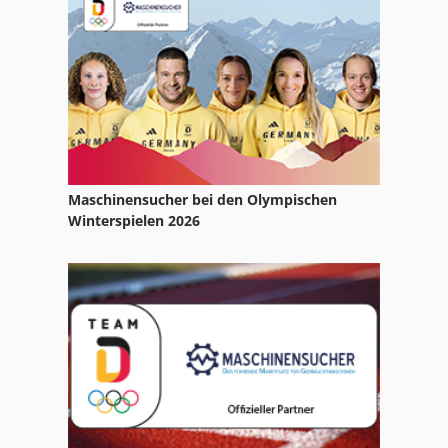
Ladewagen
Metall
Metall Kreissäge
Pumpe
Recycling
Maschinensucher bei den Olympischen
Winterspielen 2026
Saugschlauch
Schmierpumpe
Söndgerath Pumpe
Trommelsieb
Wasserabscheider