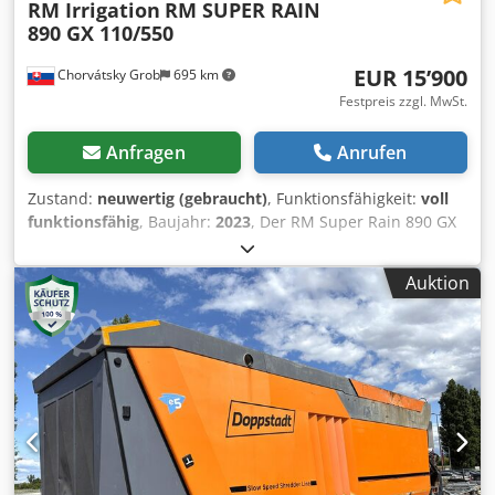
RM Irrigation
RM SUPER RAIN
890 GX 110/550
EUR 15’900
Chorvátsky Grob
695 km
Festpreis zzgl. MwSt.
Anfragen
Anrufen
Zustand:
neuwertig (gebraucht)
, Funktionsfähigkeit:
voll
funktionsfähig
, Baujahr:
2023
, Der RM Super Rain 890 GX
110/550 ist ein Schlauchtrommel-Bewässerungssystem
(Aufrollsystem) aus der Super Rain / GX-Serie des
Auktion
italienischen Herstellers RM Irrigation. Die Bezeichnung
110/550 steht für einen Schlauch mit 110 mm
Durchmesser und 550 m Länge. Das System ist für die
Bewässerung großer landwirtschaftlicher Flächen
konzipiert. Dcjdpfsxgha Nsx Acnek