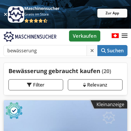
Maschinensucher
Zur App
Gratis im Store
Verkaufen
Suchen
Bewässerung gebraucht kaufen
(20)
Filter
Relevanz
Kleinanzeige