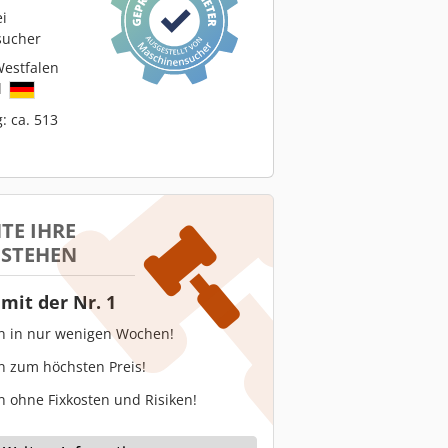
ei
sucher
estfalen
d
: ca. 513
TE IHRE
 STEHEN
mit der Nr. 1
en in nur wenigen Wochen!
n zum höchsten Preis!
n ohne Fixkosten und Risiken!