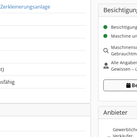
 Zerkleinerungsanlage
Besichtigun
Besichtigun
Maschine un
Maschinensu
Gebrauchtma
Alle Angabe
Gewissen – ü
t)
nsfähig
Be
Anbieter
Gewerbliche
Verkäufer