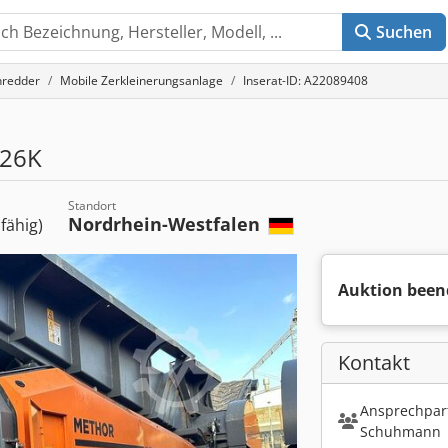
Suchen
hredder
Mobile Zerkleinerungsanlage
Inserat-ID: A22089408
26K
Standort
Nordrhein-Westfalen
sfähig)
Auktion been
Kontakt
Ansprechpart
Schuhmann