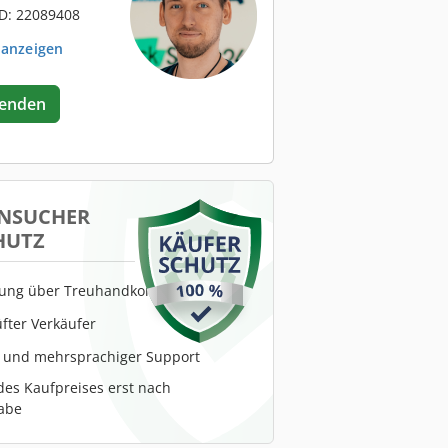
D: 22089408
 anzeigen
senden
NSUCHER
HUTZ
lung über Treuhandkonto
fter Verkäufer
r und mehrsprachiger Support
es Kaufpreises erst nach
abe