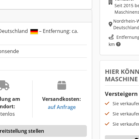
Seit 2015 b
Maschinen
Nordrhein-W
Deutschlan
 Deutschland
– Entfernung: ca.
Entfernung
km
ionsende
HIER KÖNN
MASCHINE
Versteigern 
lung am
Versandkosten:
Sie verkauf
ndort:
auf Anfrage
tenlos
Sie verkaufe
Sie verkaufe
eitstellung stellen