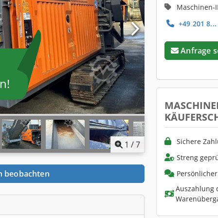
Maschinen-I
+49 201 8...
Anfrage 
n!
MASCHINE
KÄUFERSC
Sichere Zah
1
/
7
Streng geprü
n beobachten
Persönliche
Auszahlung d
Warenüberg