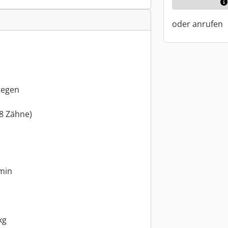
oder anrufen
tegen
8 Zähne)
min
kg