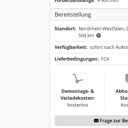
Förderbandlänge:
6’900 mm
Bereitstellung
Standort:
Nordrhein-Westfalen,
504 km
Verfügbarkeit:
sofort nach Aukt
Lieferbedingungen:
FCA
Demontage- &
Abho
Verladekosten:
Sta
kostenlos
kos
Frage zur Ber