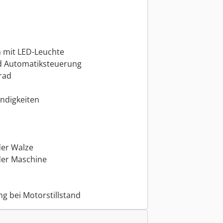
 mit LED-Leuchte
d Automatiksteuerung
rad
ndigkeiten
der Walze
der Maschine
g bei Motorstillstand