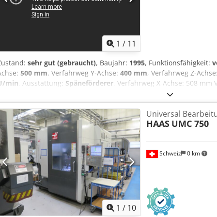
1
/
11
Zustand:
sehr gut (gebraucht)
, Baujahr:
1995
, Funktionsfähigkeit:
v
Achse:
500 mm
, Verfahrweg Y-Achse:
400 mm
, Verfahrweg Z-Achse
U/min
, Ausstattung:
Späneförderer
, Verfahrweg X-Achse: 508 mm 
Verfahrweg Z-Achse: 508 mm CNC-Steuerung: Haas Tischlänge: 60
Tischbelastung: 1350 kg Werkzeugmagazin: 20 Plätze Spindelaufn
Universal Bearbei
Spindeldrehzahl: 7500 U/min Spindelmotorleistung: 8,3 kW Abmessun
HAAS
UMC 750
2300,0 mm Gewicht: 3190 kg Chjdpoxq D Ecofx Abmja
Schweiz
0 km
1
/
10