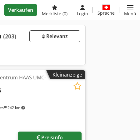
Verkaufen
Sprache
Merkliste
(0)
Login
Menü
n
(203)
Relevanz
Kleinanzeige
zentrum HAAS UMC-
S
ges
242 km
Preisinfo