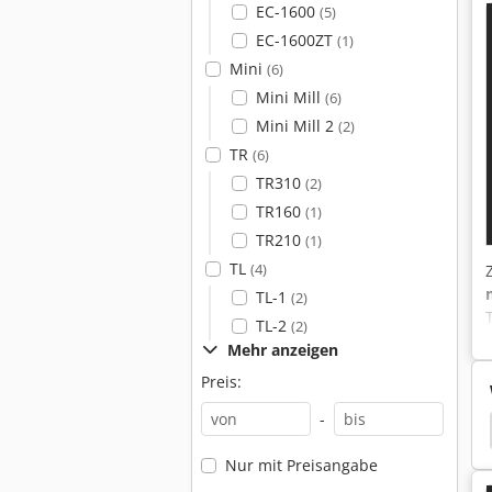
EC-1600
(5)
EC-1600ZT
(1)
Mini
(6)
Mini Mill
(6)
Mini Mill 2
(2)
TR
(6)
TR310
(2)
TR160
(1)
TR210
(1)
TL
(4)
TL-1
(2)
TL-2
(2)
Mehr anzeigen
Preis:
-
Cnc Drehmaschine Preis
Emco
Emco Unimat
Nur mit Preisangabe