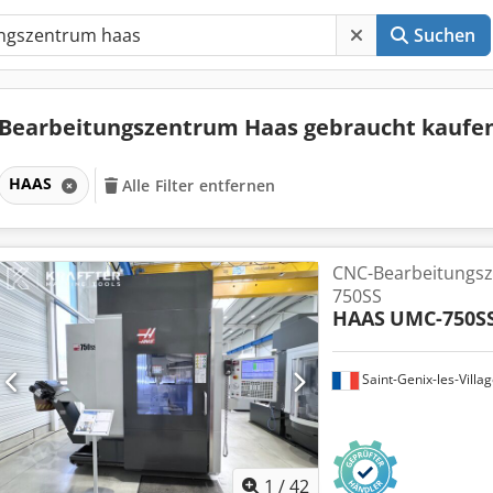
Suchen
Bearbeitungszentrum Haas gebraucht kaufe
HAAS
Alle Filter entfernen
CNC-Bearbeitungs
750SS
HAAS
UMC-750S
Saint-Genix-les-Villa
1
/
42