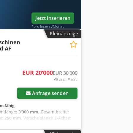
Jetzt inserieren
*pro Inserat/Monat
Kleinanzeige
schinen
d-AF
EUR 20’000
EUR 30’000
VB zzgl. MwSt.
Anfrage senden
onsfähig
,
amtlänge:
3’300 mm
, Gesamtbreite:
se:
250 mm
, Vorschublänge Z-Achse:
Verfahrweg Y-Achse:
250 mm
,
‑ und Profilschliff mit drei