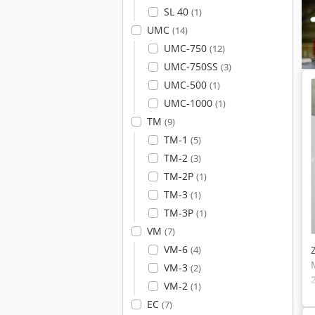
SL 40
(1)
UMC
(14)
UMC-750
(12)
UMC-750SS
(3)
UMC-500
(1)
UMC-1000
(1)
TM
(9)
TM-1
(5)
TM-2
(3)
TM-2P
(1)
TM-3
(1)
TM-3P
(1)
VM
(7)
VM-6
(4)
VM-3
(2)
VM-2
(1)
EC
(7)