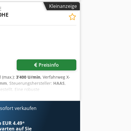
llen und zurücksenden. Bitte beachten
Kleinanzeige
E
Verkaufsbedingungen sind.
0HE
Preisinfo
l (max.):
3’400 U/min
, Verfahrweg X-
 mm
, Steuerungshersteller:
HAAS
,
stellt. Eine robuste
on 762mm und einer Länge von 860mm.
einen Späneförderer. Ideal für präzise
e Informationen zu dieser Maschine.
ofort verkaufen
er über bett: 762 mm Codpeyar Thefx
r drehung: 860 mm Zusätzliche
ab EUR 4.49
*
epth 3300 mm
arten auf Sie