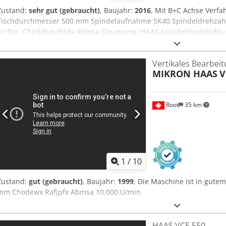
Zustand:
sehr gut (gebraucht)
, Baujahr:
2016
, Mit B+C Achse Verf
Tischdurchmesser 500 mm Spindelaufnahme SK40 Spindeldrehzahl
40 Pos. Chedjlhqydjpfx Abmsa Steuerung: HAAS Spindelinnenkühl
MASCHINEN CH
Vertikales Bearbei
MIKRON HAAS
V
Root
35 km
1
/
10
Zustand:
gut (gebraucht)
, Baujahr:
1999
, Die Maschine ist in gut
mm Chodewx Rafjpfx Abmsa 10.000 U/min
HAAS VCE 550