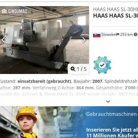
Exportverkäufe müssen Interessenten die Abschnitte 1 und 2 ausfü
HAAS HAAS SL-30H
Sie die Demontageanweisungen in der Anzeige, da diese Teil der 
HAAS
HAAS SL-3
Slowakei
293 km
1
/
5
Zustand:
einsatzbereit (gebraucht)
, Baujahr:
2007
, Spindeldrehzah
Achse:
287 mm
, Verfahrweg Z-Achse:
864 mm
, Gesamthöhe:
2’000
Anzahl der Achsen:
2
, Diese HAAS SL-30HE wurde im Jahr 2007 herge
Horizontaldrehmaschine mit einem Drehdurchmesser über Bett v
Sie verfügt über einen VDI-Werkzeugrevolver mit 12 Positionen und 
und effiziente Drehbearbeitungen. Kontaktieren Sie uns für weiter
Gebrauchtmaschinen s
Maschinenvorteile Technische Maschinenvorteile • Drehdurchmess
Abmsha • Werkzeugrevolver vdi: 12 werkzeugpositionen • Länge de
Inserieren Sie jetzt 
Informationen Maschine noch unter Strom Dimensions Machine D
11 Millionen
Käufer w