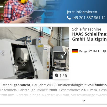
Jetzt informieren
+49 201 857 861 12
Schleifmaschine
HAAS Schleifma
GmbH
Multigrin
Mengen
161 km
1
/
5
Zustand:
gebraucht
, Baujahr:
2005
, Funktionsfähigkeit:
voll funkti
Maschinen-/Fahrzeugnummer:
2808
, Gesamthöhe:
2’400 mm
, Ges
2’200 mm
, Vorschublänge X-Achse:
450 mm
, Vorschublänge Y-Ach
350 mm
, Gesamtgewicht:
7’000 kg
, Verfahrweg X-Achse:
450 mm
, 
Verfahrweg Z-Achse:
350 mm
, CNC-Schleifzentrum für Außen‑, Innen