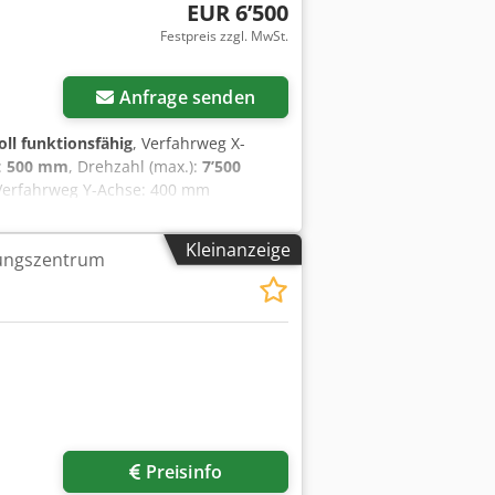
EUR 6’500
Festpreis zzgl. MwSt.
Anfrage senden
oll funktionsfähig
, Verfahrweg X-
:
500 mm
, Drehzahl (max.):
7’500
Verfahrweg Y-Achse: 400 mm
0 mm Tischbreite: 355 mm Maximale
ahme: ISO 40 Maximale
Kleinanzeige
tungszentrum
gen (L x B x H): 2200,0 × 2000,0 ×
Preisinfo