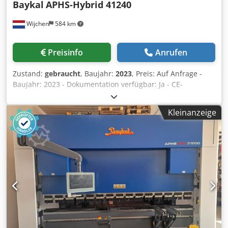
Baykal
APHS-Hybrid 41240
Wijchen
584 km
Preisinfo
Anrufen
Zustand:
gebraucht
, Baujahr:
2023
, Preis: Auf Anfrage -
Baujahr: 2023 - Dokumentation verfügbar: Ja - CE-
Kennzeichnung vorhanden: Ja - CE-Zertifikat vorhanden:
Nein - Betriebsstunden: 0 Djdpezcmrkjfx Alieck -
Kleinanzeige
Ansteuerung: CNC - Presskraft [ton]: 240 - Max.
Arbeitsbreite [mm]: 4100 - Ständerabstand [mm]: 3600 -
Ausladung [mm]: 410 - Hinteranschlagtiefe [mm]: 750 -
Max. Hub [mm]: 260 - Steuerungstyp: Delem DA-69T
Finanzielle Informationen Mehrwertsteuer: Der
angegebene Preis versteht sich zzgl. Mehrwertsteuer
Mehrwertsteuer/Differenzbesteuerung: Mehrwertsteuer
abzugsfähig für Unternehmer Lieferung und
Inzahlungnahme jederzeit möglich für alles aus dem
Industriebereich Lukas van Rossum