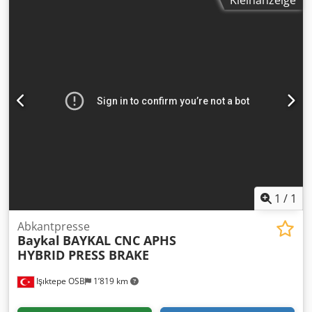
hochtonnigen oder individuell konfigurierten Pressen zu
erfüllen. Dieses Modell kombiniert Leistung, Präzision und
Anpassungsfähigkeit und ist damit ideal für die
Bearbeitung übergroßer Werkstücke und die Erfüllung
spezieller Produktionsanforderungen. Dcsdpfx
Aswnagtelijk
1
/
1
Abkantpresse
Baykal
BAYKAL CNC APHS
HYBRID PRESS BRAKE
Işıktepe OSB
1’819 km