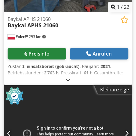
1
/
22
Baykal APHS 21060
Baykal
APHS 21060
Polen
293 km
Preisinfo
Anrufen
Zustand:
einsatzbereit (gebraucht)
, Baujahr:
2021
,
Betriebsstunden:
2’763 h
, Presskraft:
61 t
, Gesamtbreite:
1’580 mm
, Gesamthöhe:
2’545 mm
, Gesamtgewicht:
5’400
kg
, Produktlänge (max.):
2’100 mm
, Anzahl der Achsen:
7
,
Kleinanzeige
Diese 7-Achsen-Abkantpresse vom Typ Baykal APHS 21060
wurde im Jahr 2021 hergestellt. Sie verfügt über eine
Presskraft von 60 Tonnen und eine Biegelänge von 2100
mm und bietet damit eine robuste Leistung für
verschiedene Anwendungsbereiche. Die Maschine verfügt
über eine Ausladung von 410 mm und einen Stößelhub
von 210 mm. Wenn Sie auf der Suche nach hochwertigen