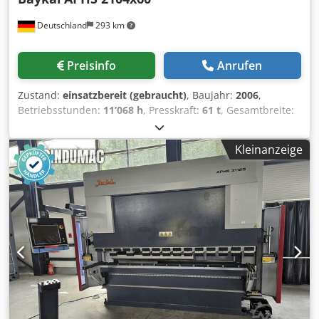
Deutschland
293 km
Preisinfo
Anrufen
Zustand:
einsatzbereit (gebraucht)
, Baujahr:
2006
,
Betriebsstunden:
11’068 h
, Presskraft:
61 t
, Gesamtbreite:
1’750 mm
, Gesamthöhe:
2’300 mm
, Gesamtgewicht:
4’000
kg
, Produktlänge (max.):
2’530 mm
, Anzahl der Achsen:
4
,
Kleinanzeige
Diese 4-Achsen-Biegemaschine Baykal APHS 2104x60
wurde im Jahr 2006 hergestellt. Sie verfügt über eine
Presskraft von 60 t und eine Biegelänge von 2.100 mm und
eignet sich somit für vielfältige Biegeanwendungen. Die
Maschine hat einen maximalen Hub von 215 mm und
arbeitet mit einem Arbeitsdruck von 240 bar. Wenn Sie auf
der Suche nach hochwertigen Biegekapazitäten sind,
sollten Sie die von uns zum Verkauf angebotene
Abkantpresse Baykal APHS 2104x60 in Betracht ziehen.
Kontaktieren Sie uns für weitere Details. •
Stromversorgung: 400 V / 50 Hz / 3-phasig • Motorleistung: