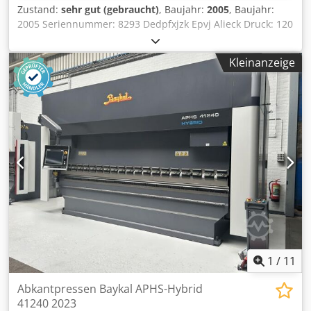
Bombierung: CNC-Bombierung auf dem Untertisch
Zustand:
sehr gut (gebraucht)
, Baujahr:
2005
, Baujahr:
Vordere Tragarme: 2 Stück auf Linearschiene Sicherheit:
2005 Seriennummer: 8293 Dedpfxjzk Epvj Alieck Druck: 120
Elektrisch verriegelte Seitenschutzvorrichtungen,
Tonnen Biegelänge: 3100 mm Maximaler Hub: 260 mm
Lichtschranken Dimensions Machine Depth 4100 mm
Arbeitsdruck: 240 bar Motorleistung: 11 kW
Technical Specification Bending Length 3100 mm
Kleinanzeige
Stromversorgung: 400 V / 50 Hz / 3 Phasen Gewicht: 7500
kg Maschinenabmessungen (L x B x H): 3550 x 1800 x 2800
mm
1
/
11
Abkantpressen Baykal APHS-Hybrid
41240 2023