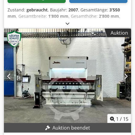
Zustand:
gebraucht
, Baujahr:
2007
, Gesamtlänge:
3’550
mm
, Gesamtbreite:
1’800 mm
, Gesamthöhe:
2’800 mm
,
Farbe: Grau Gewicht: 10.000 kg - Baujahr: 2007 -
Dokumentation verfügbar: Ja - CE-Kennzeichnung
Auktion
vorhanden: Ja - CE-Zertifikat vorhanden: Ja -
Seriennummer: 11520 - Ansteuerung: CNC -
Steuerungssystem-Marke: Baykal - Steuerungssystem-Typ:
EC4-CNC - Leistung [kW]: 11.0 - Anzahl Achsen [Stk.]: 3:
Y1+Y2+X - Presskraft [ton]: 150 - Max. Arbeitsbreite [mm]:
3100 - Ständerabstand [mm]: 2550 - Max. Hub [mm]: 260 -
Bombiersystem: CNC-gesteuert - Stempelhalter: Quick-
release - Werkzeughaltertyp: European-style -
Transportmaße: 3550mm x 1800mm x 2800mm (l x b x h) -
Transportgewicht [kg]: 10000kg - Transportpakete [Stk.]: 1
Finanzielle Informationen Mehrwertsteuer: Der
angegebene Preis versteht sich zzgl. Mehrwertsteuer
Mehrwertsteuer/Differenzbesteuerung: Mehrwertsteuer
abzugsfähig für Unternehmer Lieferung und
1
/
15
Inzahlungnahme jederzeit möglich für alles aus dem
Auktion beendet
Industriebereich Dcedpszrxftofx Aliok Lukas van Rossum