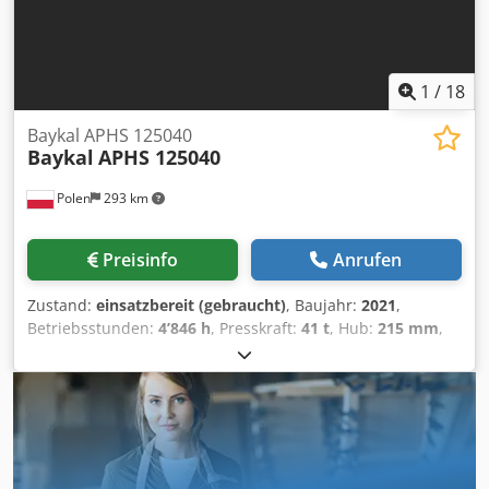
AUSSTATTUNG Fingerschutz Werkzeuge inklusive
Bombiersystem: CNC-gesteuert Stempelhalter: Standard
Werkzeughaltertyp: European-style
1
/
18
Baykal APHS 125040
Baykal
APHS 125040
Polen
293 km
Preisinfo
Anrufen
Zustand:
einsatzbereit (gebraucht)
, Baujahr:
2021
,
Betriebsstunden:
4’846 h
, Presskraft:
41 t
, Hub:
215 mm
,
Gesamtbreite:
1’470 mm
, Gesamthöhe:
2’250 mm
,
Gesamtgewicht:
5’400 kg
, Verfahrweg X-Achse:
1’000 mm
,
Produktlänge (max.):
1’550 mm
, Anzahl der Achsen:
4
,
Diese 4-Achsen-Abkantpresse Baykal APHS 125040 wurde
im Jahr 2021 hergestellt. Sie verfügt über eine Biegelänge
von 1250 mm und eine Presskraft von 40 Tonnen, was eine
robuste Leistung gewährleistet. Die Maschine hat eine