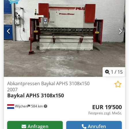
1
/
15
Abkantpressen Baykal APHS 3108x150
2007
Baykal
APHS 3108x150
EUR 19’500
Wijchen
584 km
Festpreis zzgl. MwSt.
Anfragen
Anrufen