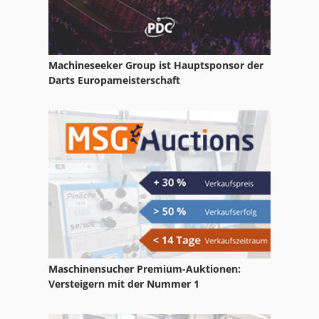
Servo-Bidirektionalpumpen gesteuert.
Baykal Tafelschere
Bhu
Machineseeker Group ist Hauptsponsor der
Biegeautomat
Darts Europameisterschaft
Blechbiegemaschine
Gehring Honmaschinen
Haeusler
Hbm
Hbp
Hbs
Maschinensucher Premium-Auktionen:
Heilbronn
Versteigern mit der Nummer 1
Kapema