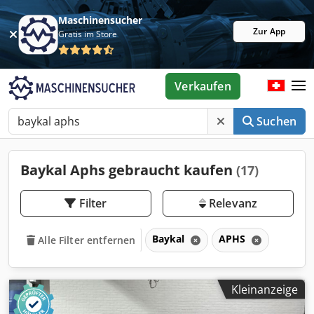
Maschinensucher
Zur App
Gratis im Store
Verkaufen
Suchen
Baykal Aphs gebraucht kaufen
(17)
Filter
Relevanz
Baykal
APHS
Alle Filter entfernen
Kleinanzeige