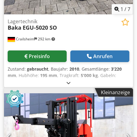
1
/
7
Lagertechnik
Baka
EGU-5020 SO
Crailsheim
292 km
Preisinfo
Anrufen
Zustand:
gebraucht
, Baujahr:
2010
, Gesamtlänge:
3’220
mm
, Hubhöhe:
195 mm
, Tragkraft:
5’000 kg
, Gabeln:
Dedpfxjxdn A Se Agtekr Ik-ik 160mm, ak-ak 580mm, Gabeln
L=2400mm, B=210mm, H=75mm
Kleinanzeige