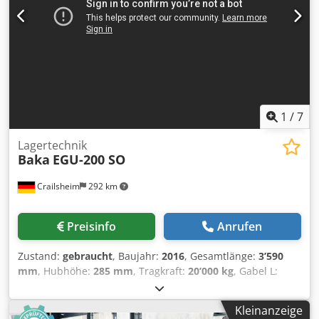
1
/
7
Lagertechnik
Baka
EGU-200 SO
Crailsheim
292 km
Preisinfo
Anrufen
Zustand:
gebraucht
, Baujahr:
2016
, Gesamtlänge:
3’590
mm
, Hubhöhe:
285 mm
, Tragkraft:
20’000 kg
, Gabel L:
2200mm B: 500mm H: 120mm. IK-IK 350mm, AK-AK
1355mm Dkjdpfxsxrvvvj Agtsr
Kleinanzeige