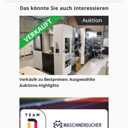
Bko
Das könnte Sie auch interessieren
Bmt
Bok
Boki Hy 1251
Bsh
Bäko Maschine
Gabelhubwagen
Verkäufe zu Bestpreisen: Ausgewählte
Gabelstapler
Auktions-Highlights
Hakomatic B 655
Hamburger
Handling