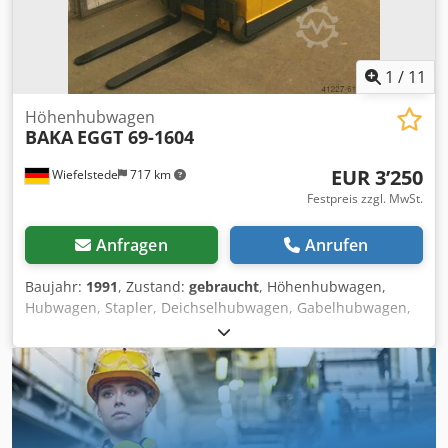
1
/
11
Höhenhubwagen
BAKA
EGGT 69-1604
EUR 3’250
Wiefelstede
717 km
Festpreis zzgl. MwSt.
Anfragen
Anrufen
Baujahr:
1991
, Zustand:
gebraucht
, Höhenhubwagen,
Hubwagen, Stapler, Deichselhubwagen, Gabelhubwagen,
Hochhubwagen, Deichselstapler Dkedpfxsg N Tuwe Agter -
Hersteller: BAKA, Hochhubwagen Typ EGGT 69-1604 -
Traglast: max. 1600 kg -Hubhöhe: 2250 mm -Eigenhöhe:
1670 mm -Breite: 870 mm -Länge: ohne Zinken 1630 mm -
Zinken: Länge 800 mm / 80 x 40 mm -ohne Batterie:
Batterie defekt, kann gegen Aufpreis ersetzt werden -