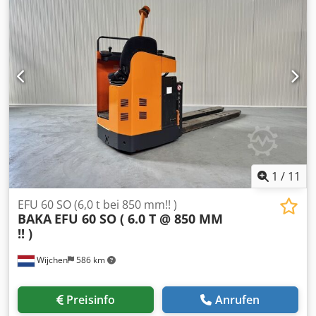
1
/
11
EFU 60 SO (6,0 t bei 850 mm!! )
BAKA
EFU 60 SO ( 6.0 T @ 850 MM
!! )
Wijchen
586 km
Preisinfo
Anrufen