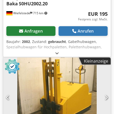
Baka
S0HU2002.20
EUR 195
Wiefelstede
715 km
Festpreis zzgl. MwSt.
Anfragen
Anrufen
Baujahr:
2002
, Zustand:
gebraucht
, Gabelhubwagen,
Spezialhubwagen für Hochpaletten, Palettenhubwagen,
Hubwagen -Tragkraft: 2000 kg -Mass eingefahren: 195 mm
-Mass ausgefahren: 320 mm -Gabellänge: 1010 mm
Kleinanzeige
Dkodpob A H Twofx Agtsr -Gabelmass aussen: 665 mm -
Gabelmass innen: 345 mm -Eigengewicht: 105 kg