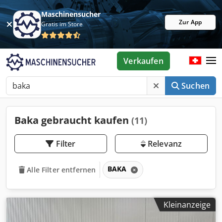
Maschinensucher
Zur App
Gratis im Store
Verkaufen
Suchen
Baka gebraucht kaufen
(11)
Filter
Relevanz
BAKA
Alle Filter entfernen
Kleinanzeige