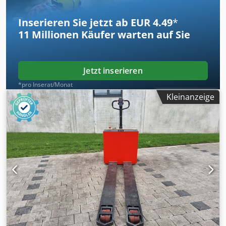
Abmessungen: 2500/870/H1670 mm -Eigengewicht.: 2050
kg
Inserieren Sie jetzt ab EUR 4.49
*
11 Millionen
Käufer warten auf Sie
Jetzt inserieren
*pro Inserat/Monat
Kleinanzeige