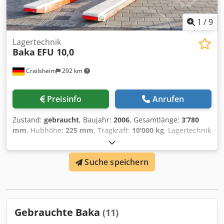
1
/
9
Lagertechnik
Baka
EFU 10,0
Crailsheim
292 km
Preisinfo
Anrufen
Zustand:
gebraucht
, Baujahr:
2006
, Gesamtlänge:
3’780
mm
, Hubhöhe:
225 mm
, Tragkraft:
10’000 kg
, Lagertechnik
Baka EFU 10,0 Antrieb Elektro Dkedpfjxfl Sasx Agtjr Baujahr
2006 Hubhöhe (mm) 225 Tragkraft (kg) 10.000
Suche speichern
Gebrauchte Baka
(11)