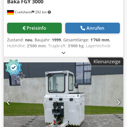
Baka
FGY 3000
Crailsheim
292 km
Preisinfo
Anrufen
Zustand:
neu
, Baujahr:
1999
, Gesamtlänge:
1’760 mm
,
Hubhöhe:
2’500 mm
, Tragkraft:
3’000 kg
, Lagertechnik
Baka FGY 3000 Antrieb Elektro Baujahr 1999 Hubhöhe (mm)
2.500 Tragkraft (kg) 3.000 Dsdpfsxd Hv Rjx Agtekr
Kleinanzeige