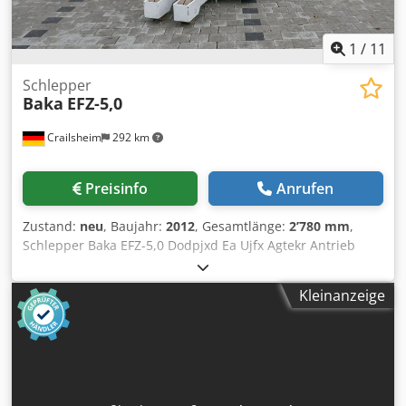
1
/
11
Schlepper
Baka
EFZ-5,0
Crailsheim
292 km
Preisinfo
Anrufen
Zustand:
neu
, Baujahr:
2012
, Gesamtlänge:
2’780 mm
,
Schlepper Baka EFZ-5,0 Dodpjxd Ea Ujfx Agtekr Antrieb
Elektro Baujahr 2012
Kleinanzeige