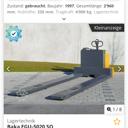
Zustand:
gebraucht
, Baujahr:
1997
, Gesamtlänge:
2’960
mm
, Hubhöhe:
235 mm
, Tragkraft:
4’000 kg
, Lagertechnik
Baka 1701-769 Antrieb Elektro Dedpfxexd Hp Re Agtekr
Baujahr 1997 Hubhöhe (mm) 235 Tragkraft (kg) 4.000
Kleinanzeige
1
/
8
Lagertechnik
Baka
EGU-5020 SO