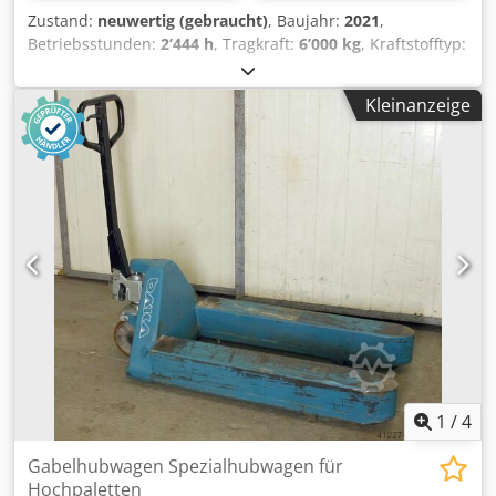
Zustand:
neuwertig (gebraucht)
, Baujahr:
2021
,
Betriebsstunden:
2’444 h
, Tragkraft:
6’000 kg
, Kraftstofftyp:
elektrisch
, Hersteller + Modell: BAka / GENKINGER EFU 60 -
So ID: 26093.5385 Kategorie: Gebraucht Gabeln: 1700 x 580
Kleinanzeige
x 95 mm Dodpfxszrnz Ro Agtekr Kapazität: 6000 kg
Baujahr: 2021 Betriebsstunden: 2444 Stunden
Batteriekapazität: 24 V / 460 Ah Optionen: BAka /
GENKINGER, Sitz-Palettenhubwagen, Servolenkung
1
/
4
Gabelhubwagen Spezialhubwagen für
Hochpaletten