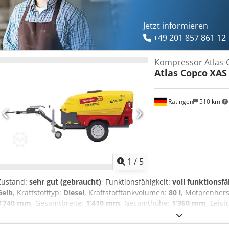
Jetzt informieren
+49 201 857 861 12
Kompressor Atlas-
Atlas Copco
XAS
Ratingen
510 km
1
/
5
Zustand:
sehr gut (gebraucht)
, Funktionsfähigkeit:
voll funktionsfä
Gelb
, Kraftstofftyp:
Diesel
, Kraftstofftankvolumen:
80 l
, Motorenhers
3’740 mm
, Gesamtbreite:
1’410 mm
, Gesamthöhe:
1’360 mm
, Leis
318 m³/h
, Betriebsdruck:
7 bar
, Druck (min.):
4 bar
, Druck (max.):
8.
2016
, Betriebsstunden:
1’190 h
, nächste Prüfung (TÜV):
04/2025
, M