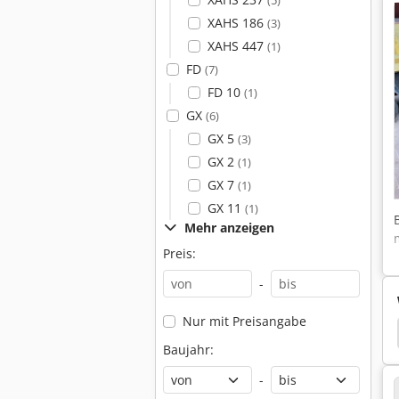
(5)
XAHS 186
(3)
XAHS 447
(1)
FD
(7)
FD 10
(1)
GX
(6)
GX 5
(3)
GX 2
(1)
GX 7
(1)
GX 11
(1)
Mehr anzeigen
Preis:
-
Nur mit Preisangabe
or
Boge
Boge Airomax
Boge Autotronic
Baujahr:
-