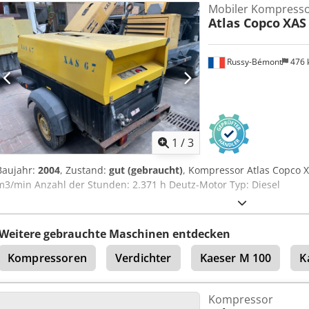
Mobiler Kompress
APP418299
, Ausstattung:
UVV
, - Haube und Karosserie aus schlagf
Atlas Copco
XAS
und Feststellbremse mit Rückfahrautomatik - Werkzeugöler Dcjdpf
Zugöse oder PKW-Kugelkopfkupplung, Zugvorrichtung höhenverste
nach RL 87/404/EWG fällig im Mai 2026 Bei Fragen wenden Sie sich 
Russy-Bémont
476
1
/
3
Baujahr:
2004
, Zustand:
gut (gebraucht)
, Kompressor Atlas Copco 
m3/min Anzahl der Stunden: 2.371 h Deutz-Motor Typ: Diesel
Weitere gebrauchte Maschinen entdecken
Kompressoren
Verdichter
Kaeser M 100
K
Kompressor