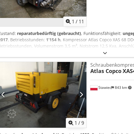
1
/
11
Zustand:
reparaturbedürftig (gebraucht)
, Funktionsfähigkeit:
unge
2017
, Betriebsstunden:
1’154 h
, Kompressor Atlas Copco XAS 68 DD
Betriebsstunden, Volumenstrom 3,5 m³, Notstrom 12,5 Kva, Anschlüss
Ser.Nr.YA3064303H0461812, Achse verbogen, Kompressor ist sonst 
vorhanden Dcjdpfx Aey Aktaskvok
Schraubenkompre
Atlas Copco
XAS
Stawiec
843 km
1
/
9