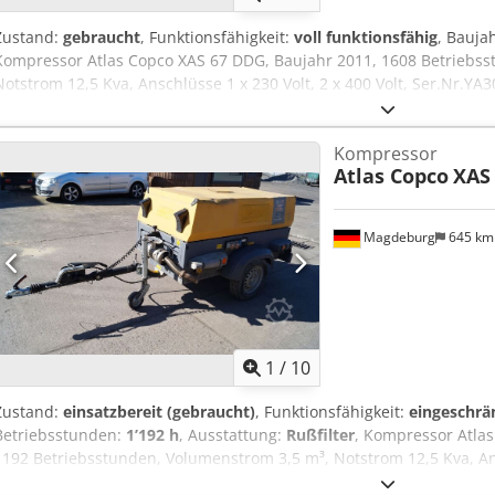
Zustand:
gebraucht
, Funktionsfähigkeit:
voll funktionsfähig
, Bauja
Kompressor Atlas Copco XAS 67 DDG, Baujahr 2011, 1608 Betriebss
Notstrom 12,5 Kva, Anschlüsse 1 x 230 Volt, 2 x 400 Volt, Ser.Nr.
vorhanden Djdpfezbiivsx Akvsck
Kompressor
Atlas Copco
XAS
Magdeburg
645 k
1
/
10
Zustand:
einsatzbereit (gebraucht)
, Funktionsfähigkeit:
eingeschrä
Betriebsstunden:
1’192 h
, Ausstattung:
Rußfilter
, Kompressor Atla
1192 Betriebsstunden, Volumenstrom 3,5 m³, Notstrom 12,5 Kva, Ansc
Ser.Nr.YA3062566B0165583, Zulassung vorhanden, bei dem Notstro