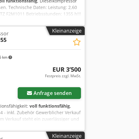
oll funktionsfähig
, Dieselkompressor
n. Technische Daten: Leistung: 2,60
UTZ F2M1011 Betriebsstunden: 1355 h!!!
 Nettopreis: 13.500 PLN Bruttopreis:
Kleinanzeige
ssor
 55
6 km
EUR 3’500
Festpreis zzgl. MwSt.
Anfrage senden
tionsfähigkeit:
voll funktionsfähig
,
 - inkl. Zubehör Gewerblicher Verkauf
 Verkauf steht ein zuverlässiger und
o, Modell XAS 55. Das Gerät stammt
 Einachs-Fahrgestell mit Zugdeichsel
Kleinanzeige
or
en & Technische Daten (laut