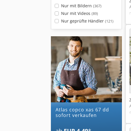
Nur mit Bildern
(367)
Nur mit Videos
(89)
Nur geprüfte Händler
(121)
atlas copco xas 67 dd
sofort verkaufen
ab
EUR 4.49
*