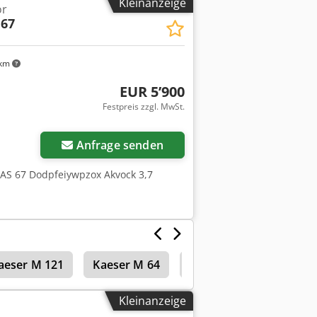
Kleinanzeige
or
estem, robustem Polyethylen - Auflauf-
 67
x Akjtwz Ezevek - Wahlweise LKW-DIN-
llbar Nächste Druckbehälterprüfung
gerne persönlich bei uns.
 km
EUR 5’900
Festpreis zzgl. MwSt.
Anfrage senden
XAS 67 Dodpfeiywpzox Akvock 3,7
aeser M 121
Kaeser M 64
Schraubenkompressor
Kleinanzeige