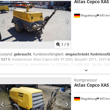
Atlas Copco
XAS
Magdeburg
645 k
1
/
9
Zustand:
gebraucht
, Funktionsfähigkeit:
eingeschränkt funktionsfä
1’637 h
, Kompressor Atlas Copco XAS 97 DDG, Baujahr 2011, 1637 
Notstrom 12,5 Kva, Anschlüsse 1 x 230 Volt, 2 x 400 Volt, Ser.Nr.
vorhanden, 1 Drehstab Achse verbogen, Keilriemenabdeckung fehlt, 
Akszbiicsvok
Kompressor
Atlas Copco
XAS
Magdeburg
645 k