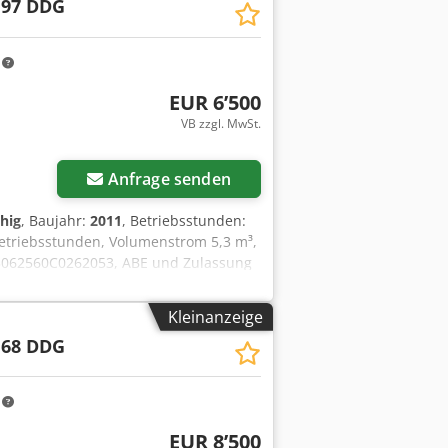
 97 DDG
m
EUR 6’500
VB zzgl. MwSt.
Anfrage senden
hig
, Baujahr:
2011
, Betriebsstunden:
Betriebsstunden, Volumenstrom 5,3 m³,
 YA3062560C0262053, ABE und Zulassung
Lüftergitter fehlt Dcsdpfx
Kleinanzeige
 68 DDG
m
EUR 8’500