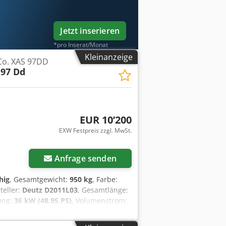
Jetzt inserieren
*pro Inserat/Monat
Kleinanzeige
Co. XAS 97DD
 97 Dd
EUR 10’200
EXW Festpreis zzgl. MwSt.
Anfrage senden
hig
, Gesamtgewicht:
950 kg
, Farbe:
teller:
Deutz D2011L03
, Gesamtlänge:
tung:
36 kW (48.95 PS)
, Volumenstrom:
5 bar
, Geräuschpegel:
98 dB
, Baujahr:
aschinen-/Fahrzeugnummer: