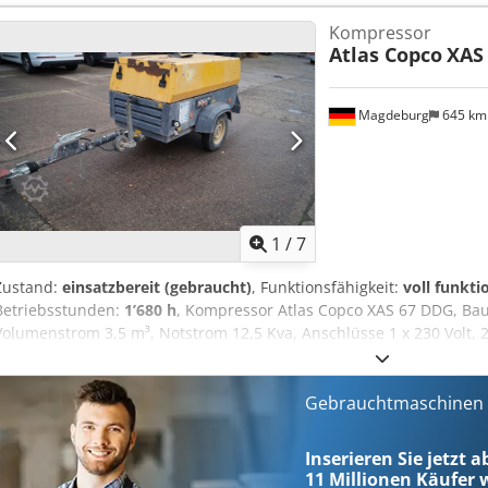
Nachschalt Rußfilter SMF-MR Dcodpjv Rbufefx Akvsk
Kompressor
Atlas Copco
XAS
Magdeburg
645 k
1
/
7
Zustand:
einsatzbereit (gebraucht)
, Funktionsfähigkeit:
voll funkti
Betriebsstunden:
1’680 h
, Kompressor Atlas Copco XAS 67 DDG, Bau
Volumenstrom 3,5 m³, Notstrom 12,5 Kva, Anschlüsse 1 x 230 Volt, 2 
Ser.Nr.YA3062560C0250310 Dsdsu Dh Tljpfx Akveck
Gebrauchtmaschinen s
Inserieren Sie jetzt 
11 Millionen
Käufer w