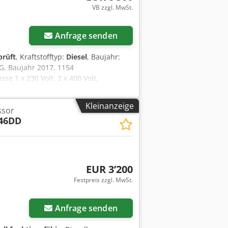
VB zzgl. MwSt.
Anfrage senden
prüft
, Kraftstofftyp:
Diesel
, Baujahr:
G, Baujahr 2017, 1154
e 1 x 230 Volt, 2 x 400 Volt,
funktionstüchtig, ABE/Zulassung
Kleinanzeige
ssor
46DD
EUR 3’200
Festpreis zzgl. MwSt.
Anfrage senden