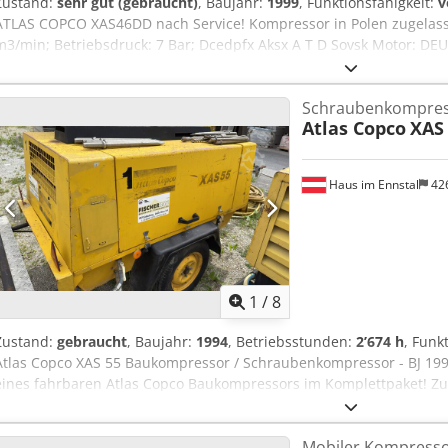
Zustand:
sehr gut (gebraucht)
, Baujahr:
1999
, Funktionsfähigkeit:
v
ATLAS COPCO XAS46DD nach Service! Kompressor in Polen zugelasse
m3/min; Betriebsdruck: 7 Bar; Dcedpfx Aksx A T D Sovsk Motor: DE
Der Kompressor ist voll funktionsfähig, einsatzbereit, mit Garantie.
16.605 PLN
Schraubenkompre
Atlas Copco
XAS
Haus im Ennstal
42
1
/
8
Zustand:
gebraucht
, Baujahr:
1994
, Betriebsstunden:
2’674 h
, Funk
Atlas Copco XAS 55 Baukompressor / Schraubenkompressor - BJ 1994
eines fahrbaren Atlas Copco Baukompressors im Komplettpaket! Zum
robuster Schraubenkompressor des Qualitätsherstellers Atlas Copc
aus dem Fuhrpark der Fischer Bau GmbH, ist auf einem praktischen
Mobiler Kompress
montiert und direkt bereit für den Baustelleneinsatz. Fahrzeugdat