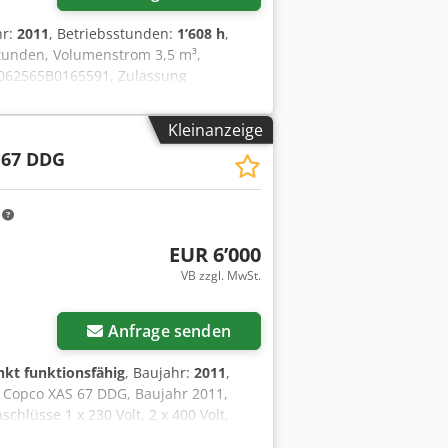
hr:
2011
, Betriebsstunden:
1’608 h
,
tunden, Volumenstrom 3,5 m³,
YA3062565B0165591, Zulassung
Kleinanzeige
 67 DDG
m
EUR 6’000
VB zzgl. MwSt.
Anfrage senden
nkt funktionsfähig
, Baujahr:
2011
,
s Copco XAS 67 DDG, Baujahr 2011,
hlüsse 1 x 230 Volt, 2 x 400 Volt,
m springt die Sicherung raus,