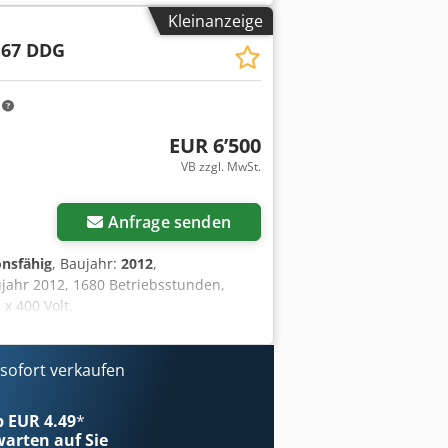
Kleinanzeige
 67 DDG
m
EUR 6’500
VB zzgl. MwSt.
Anfrage senden
onsfähig
, Baujahr:
2012
,
jahr 2012, 1680 Betriebsstunden,
x 400 Volt,
ofort verkaufen
ab EUR 4.49
*
arten auf Sie