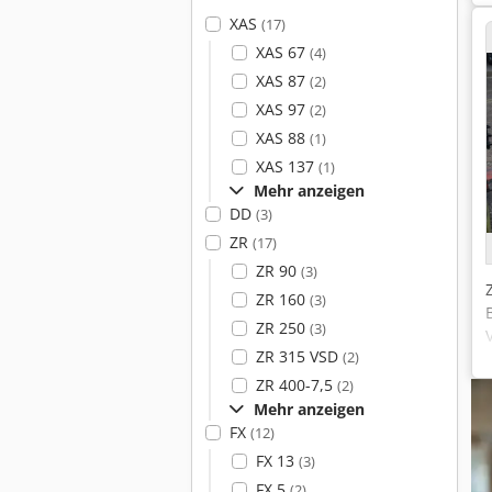
XAS
(17)
XAS 67
(4)
XAS 87
(2)
XAS 97
(2)
XAS 88
(1)
XAS 137
(1)
Mehr anzeigen
DD
(3)
ZR
(17)
ZR 90
(3)
ZR 160
(3)
ZR 250
(3)
ZR 315 VSD
(2)
ZR 400-7,5
(2)
Mehr anzeigen
FX
(12)
FX 13
(3)
FX 5
(2)