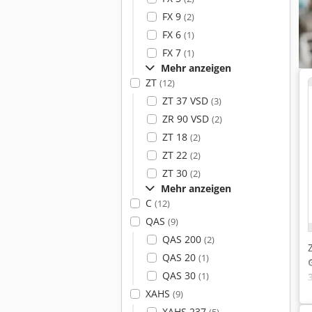
FX 9
(2)
FX 6
(1)
FX 7
(1)
Mehr anzeigen
ZT
(12)
ZT 37 VSD
(3)
ZR 90 VSD
(2)
ZT 18
(2)
ZT 22
(2)
ZT 30
(2)
Mehr anzeigen
C
(12)
QAS
(9)
QAS 200
(2)
QAS 20
(1)
QAS 30
(1)
XAHS
(9)
XAHS 237