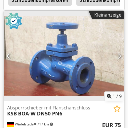
c
Schraubenkompressoren
Schraubenkompress
Kleinanzeige
1
/
9
Absperrschieber mit Flanschanschluss
KSB
BOA-W DN50 PN6
EUR 75
Wiefelstede
717 km