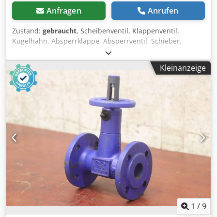
Anfragen
Anrufen
Zustand:
gebraucht
, Scheibenventil, Klappenventil,
Kugelhahn, Absperrklappe, Absperrventil, Schieber,
Membranventil, Membran-Absperrventil, Flanschen-
Absperrventil -Hersteller: KSB, Absperrschieber
Kleinanzeige
Absperrventil Typ BOA-H JL1040 ohne Antrieb -Anschluß:
DN 32 PN 6 -Anzahl: 3x Ventil vorhanden -Preis: pro Stück -
Abmessung: 180/140/H175 mm Codsrrzc Tepfx Alrsha -
Gewicht: 6,8 kg/St.
1
/
9