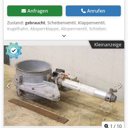
Anfragen
Anrufen
Zustand:
gebraucht
, Scheibenventil, Klappenventil,
Kugelhahn, Absperrklappe, Absperrventil, Schieber,
Membranventil, Membran-Absperrventil, Flanschen-
Absperrventil Chjdpsrtcdtjfx Alrja -Hersteller: KSB,
Kleinanzeige
Absperrschieber Absperrventil Typ BOA-H JL1040 -
Anschluß: DN 15 PN 16 -Anzahl: 1x Ventil vorhanden -
Abmessung: 130/125/H230 mm -Gewicht: 3,1 kg/St.
1
/
10