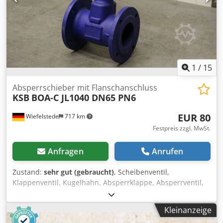
1
/
15
Absperrschieber mit Flanschanschluss
KSB
BOA-C JL1040 DN65 PN6
EUR 80
Wiefelstede
717 km
Festpreis zzgl. MwSt.
Anfragen
Anrufen
Zustand:
sehr gut (gebraucht)
, Scheibenventil,
Klappenventil, Kugelhahn, Absperrklappe, Absperrventil,
Schieber -Hersteller: KSB, Absperrschieber Absperrventil
Typ BOA-C JL1040 Chodpfjd I I Hpex Alrja -Anschluß: DN65
Kleinanzeige
PN6 -Anzahl: 2x Ventil vorhanden -Preis: pro Stück -