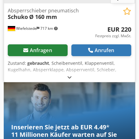
Absperrschieber pneumatisch
Schuko
Ø 160 mm
EUR 220
Wiefelstede
717 km
Festpreis zzgl. MwSt.
Anfragen
Anrufen
Zustand:
gebraucht
, Scheibenventil, Klappenventil,
Kugelhahn, Absperrklappe, Absperrventil, Schieber,
Pneumatischer Energiesparschieber -Hersteller: Schuko,
Pneumatischer Absperrschieber Typ 160 -Durchmesser:
160 mm Cedpfx Alemydmqsreha -Ventilantrieb: 220 V ,
umrüstbar auf 24 V -Nenndruck: max. 6 bar -Anzahl: 5x
Absperrschieber vorhanden -Preis: pro Stück -
Abmessungen: 530/220/H150 mm -Gewicht: 4,5 kg/St.
Inserieren Sie jetzt ab EUR 4.49
*
11 Millionen
Käufer warten auf Sie