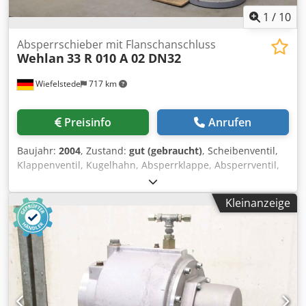
1
/
10
Absperrschieber mit Flanschanschluss
Wehlan
33 R 010 A 02 DN32
Wiefelstede
717 km
Preisinfo
Anrufen
Baujahr:
2004
, Zustand:
gut (gebraucht)
, Scheibenventil,
Klappenventil, Kugelhahn, Absperrklappe, Absperrventil,
Schieber, Membranventil, Membran-Absperrventil,
Doppeltes Drei-Wege Absperrventil -Hersteller: Wehlan,
Kleinanzeige
Doppeltes Drei-Wege Absperrventil -Typ:33 R 010 A 02
Bestell-Nr.: 13992 -Anschluß: DN32 PN16 -Lochabstand:
350 mm -Anzahl: 12x Ventil vorhanden -Preis: pro Stück -
Abmessung ges: 490/140/H370 mm Chsdpfx Ajiqu R Ijlrea -
Gewicht: 14,3 kg/St.