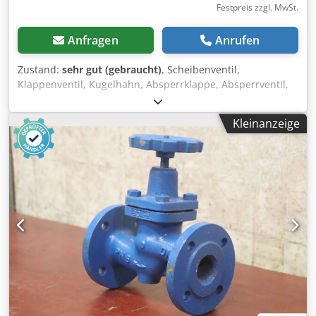
Festpreis zzgl. MwSt.
Anfragen
Anrufen
Zustand:
sehr gut (gebraucht)
, Scheibenventil,
Klappenventil, Kugelhahn, Absperrklappe, Absperrventil,
Schieber, Membranventil, Membran-Absperrventil,
Flanschen-Absperrventil -Hersteller: KSB, Absperrschieber
Kleinanzeige
Absperrventil Typ BOA-W -Anschluß: DN 50 PN 6 -Anzahl:
3x Ventil vorhanden -Preis: pro Stück Chodpfxjrp Ikrj Alrsa -
Abmessung: 230/140/H260 mm -Gewicht: 8,6 kg/St.