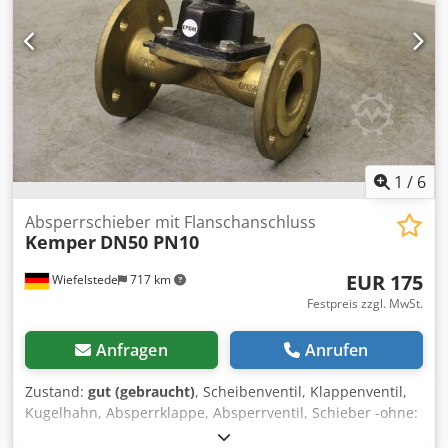
1
/
6
Absperrschieber mit Flanschanschluss
Kemper
DN50 PN10
EUR 175
Wiefelstede
717 km
Festpreis zzgl. MwSt.
Anfragen
Anrufen
Zustand:
gut (gebraucht)
, Scheibenventil, Klappenventil,
Kugelhahn, Absperrklappe, Absperrventil, Schieber -ohne:
Antrieb -Anschluß: DN50 -Breite: 230 mm -Nenndruck: