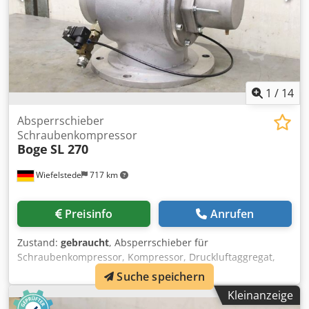
1
/
14
Absperrschieber
Schraubenkompressor
Boge
SL 270
Wiefelstede
717 km
Preisinfo
Anrufen
Zustand:
gebraucht
, Absperrschieber für
Schraubenkompressor, Kompressor, Druckluftaggregat,
Stationäre Druckluftkompressor, Schraubenblock,
Suche speichern
Verdichter, Verdichterstufe -Hersteller: Boge,
Kleinanzeige
Absperrschieber aus Kompressor Typ SL 270 -