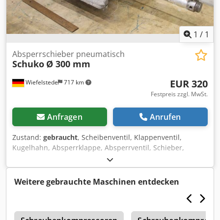
1
/
1
Absperrschieber pneumatisch
Schuko
Ø 300 mm
EUR 320
Wiefelstede
717 km
Festpreis zzgl. MwSt.
Anfragen
Anrufen
Zustand:
gebraucht
, Scheibenventil, Klappenventil,
Kugelhahn, Absperrklappe, Absperrventil, Schieber,
Pneumatischer Energiesparschieber -Hersteller: Schuko,
Pneumatischer Absperrschieber Typ 300 -Durchmesser:
300 mm -Ventilantrieb: 220 V , umrüstbar auf 24 V -
Weitere gebrauchte Maschinen entdecken
Nenndruck: max. 6 bar -Anzahl: 1x Absperrschieber
vorhanden -Preis: pro Stück -Abmessungen: 850/360/H200
mm -Gewicht: 12,1 kg/St. Chsdpfx Alomydm Rjrja