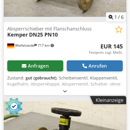
1
/
6
Absperrschieber mit Flanschanschluss
Kemper
DN25 PN10
EUR 145
Wiefelstede
717 km
Festpreis zzgl. MwSt.
Anfragen
Anrufen
Zustand:
gut (gebraucht)
, Scheibenventil, Klappenventil,
Kugelhahn, Absperrklappe, Absperrventil, Schieber -ohne:
Antrieb -Anschluß: DN25 -Breite: 160 mm -Nenndruck:
PN10 -Abmessungen: 160/115/H183 mm -Gewicht: 3,8 kg
Kleinanzeige
Chsdod I I Htopfx Alrsa