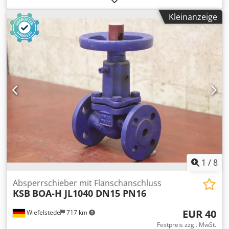
230 mm -Nenndruck: PN16 -Abmessungen: 230/165/H310 -
Kleinanzeige
Gewicht: 11,4 kg/Stück
1
/
8
Absperrschieber mit Flanschanschluss
KSB
BOA-H JL1040 DN15 PN16
EUR 40
Wiefelstede
717 km
Festpreis zzgl. MwSt.