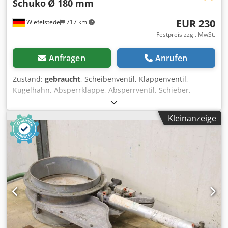
Schuko
Ø 180 mm
EUR 230
Wiefelstede
717 km
Festpreis zzgl. MwSt.
Anfragen
Anrufen
Zustand:
gebraucht
, Scheibenventil, Klappenventil,
Kugelhahn, Absperrklappe, Absperrventil, Schieber,
Pneumatischer Energiesparschieber Cedomydmuepfx
Alrjha -Hersteller: Schuko, Pneumatischer Absperrschieber
Kleinanzeige
Typ 180 -Durchmesser: 180 mm -Ventilantrieb: 220 V ,
umrüstbar auf 24 V -Nenndruck: max. 6 bar -Anzahl: 2x
Absperrschieber vorhanden -Preis: pro Stück -
Abmessungen: 600/250/H140 mm -Gewicht: 5 kg/St.