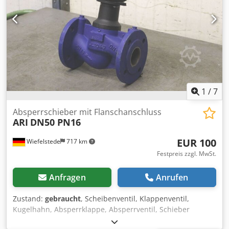
1
/
7
Absperrschieber mit Flanschanschluss
ARI
DN50 PN16
EUR 100
Wiefelstede
717 km
Festpreis zzgl. MwSt.
Anfragen
Anrufen
Zustand:
gebraucht
, Scheibenventil, Klappenventil,
Kugelhahn, Absperrklappe, Absperrventil, Schieber
Chjdpfx Aed I I Hyslroa -ohne: Antrieb -Anschluß: DN50 -