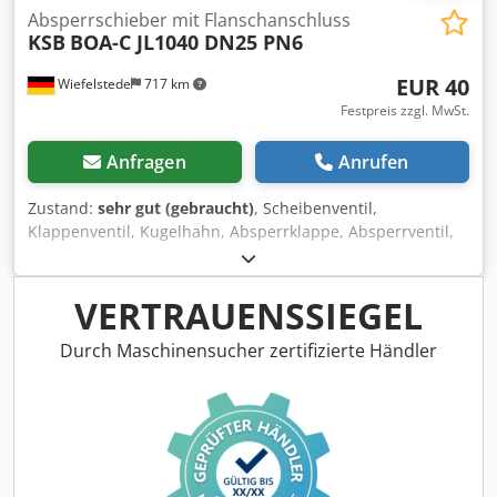
Absperrschieber mit Flanschanschluss
KSB
BOA-C JL1040 DN25 PN6
EUR 40
Wiefelstede
717 km
Festpreis zzgl. MwSt.
Anfragen
Anrufen
Zustand:
sehr gut (gebraucht)
, Scheibenventil,
Klappenventil, Kugelhahn, Absperrklappe, Absperrventil,
Schieber, Membranventil, Membran-Absperrventil,
Flanschen-Absperrventil -Hersteller: KSB, Absperrschieber
Absperrventil Typ BOA-C JL1040 -Anschluß: DN25 PN6 -
VERTRAUENSSIEGEL
Anzahl: 4x Ventil vorhanden -Preis: pro Stück -Abmessung:
120/100/H210 mm Chedpfx Alsrtcc Dsrea -Gewicht: 2,3
Durch Maschinensucher zertifizierte Händler
kg/St.