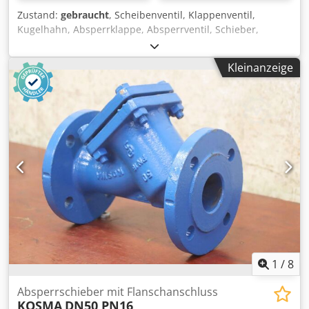
Zustand:
gebraucht
, Scheibenventil, Klappenventil,
Kugelhahn, Absperrklappe, Absperrventil, Schieber,
Membranventil, Membran-Absperrventil, Flanschen-
Absperrventil -Hersteller: ARI, Absperrschieber
Kleinanzeige
Absperrventil Typ JL1040 Chedpfx Asrtcdlelroa -Anschluß:
DN32 PN16 -Anzahl: 1x Ventil vorhanden -Abmessung:
180/140/H280 mm -Gewicht: 7,2 kg
1
/
8
Absperrschieber mit Flanschanschluss
KOSMA
DN50 PN16