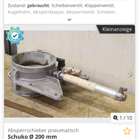
Zustand:
gebraucht
, Scheibenventil, Klappenventil,
Kugelhahn, Absperrklappe, Absperrventil, Schieber,
Membranventil, Membran-Absperrventil, Flanschen-
Absperrventil -Hersteller: KSB, Absperrschieber
Kleinanzeige
Absperrventil Typ BOA-C -Anschluß: DN50 PN6 -Anzahl: 4x
Ventil vorhanden Chjdpfortcd Nox Alrsa -Preis: pro Stück -
Abmessung: 120/100/H210 mm -Gewicht: 6 kg/St.
1
/
10
Absperrschieber pneumatisch
Schuko
Ø 200 mm