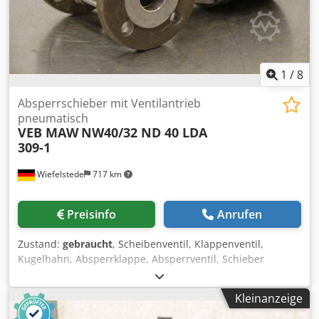
1
/
8
Absperrschieber mit Ventilantrieb
pneumatisch
VEB MAW
NW40/32 ND 40 LDA
309-1
Wiefelstede
717 km
Preisinfo
Anrufen
Zustand:
gebraucht
, Scheibenventil, Klappenventil,
Kugelhahn, Absperrklappe, Absperrventil, Schieber
Chjdpjf Ek Igofx Alrea -Absperrschieber: MAW Typ NW
40/32 ND 40 Edelstahl -Ventilantrieb: Leibfried Typ LDA
Kleinanzeige
309-1 pneumatisch -Nenndruck: 7 bar -Anschluß: Innen Ø
40 mm -Abmessungen: 375/150/H195 mm -Gewicht: 14 kg