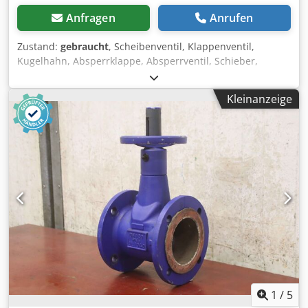
Anfragen
Anrufen
Zustand:
gebraucht
, Scheibenventil, Klappenventil,
Kugelhahn, Absperrklappe, Absperrventil, Schieber,
Membranventil, Membran-Absperrventil, Flanschen-
Absperrventil -Hersteller: KSB, Absperrschieber
Kleinanzeige
Absperrventil Typ BOA-H JL1040 ohne Antrieb -Anschluß:
DN 65 PN 6 -Anzahl: 2x Ventil vorhanden -Preis: pro Stück -
Abmessung: 200/150/H180 mm -Gewicht: 17,7 kg/St. Cjdpfx
Alsrp Ik Doroha
1
/
5