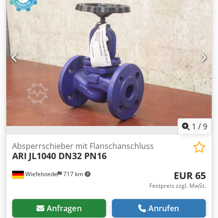
Abmessung: 170/160/H330 mm / 170/160/H340 mm -
Gewicht: 7,6 kg/ 7,7 kg
1
/
9
Absperrschieber mit Flanschanschluss
ARI
JL1040 DN32 PN16
EUR 65
Wiefelstede
717 km
Festpreis zzgl. MwSt.
Anfragen
Anrufen