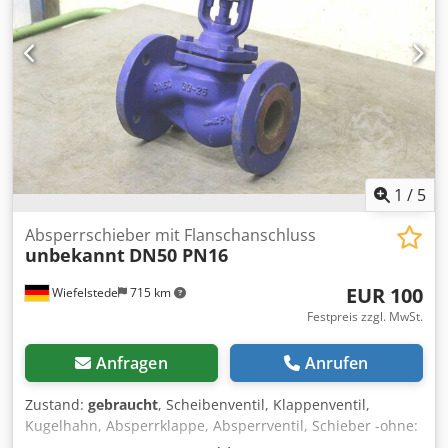
1
/
5
Absperrschieber mit Flanschanschluss
unbekannt
DN50 PN16
EUR 100
Wiefelstede
715 km
Festpreis zzgl. MwSt.
Anfragen
Anrufen
Zustand:
gebraucht
, Scheibenventil, Klappenventil,
Kugelhahn, Absperrklappe, Absperrventil, Schieber -ohne:
Antrieb -Anschluß: DN50 Codpfx Alsd I I Hvjroha -Breite: