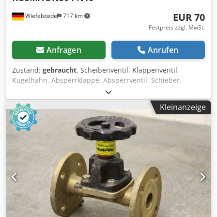
EUR 70
Wiefelstede
717 km
Festpreis zzgl. MwSt.
Anfragen
Anrufen
Zustand:
gebraucht
, Scheibenventil, Klappenventil,
Kugelhahn, Absperrklappe, Absperrventil, Schieber,
Membranventil, Membran-Absperrventil, Flanschen-
Absperrventil -Hersteller: KOSMA, Absperrschieber
Kleinanzeige
Absperrventil ohne Antrieb -Anschluß: DN50 PN16 -Anzahl:
2x Ventil vorhanden -Preis: pro Stück -Abmessung:
230/165/H220 mm -Gewicht: 9,9 kg/St. Cedortcd Tjpfx
Alrjha