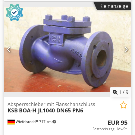
PN10 -Abmessungen: 230/163/H254 mm -Gewicht: 9,4 kg
Kleinanzeige
Chedpfod I I Huex Alrsa
1
/
9
Absperrschieber mit Flanschanschluss
KSB
BOA-H JL1040 DN65 PN6
EUR 95
Wiefelstede
717 km
Festpreis zzgl. MwSt.