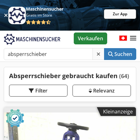
Maschinensucher
Zur App
Gratis im Store
Verkaufen
Suchen
Absperrschieber gebraucht kaufen
(64)
Filter
Relevanz
Kleinanzeige