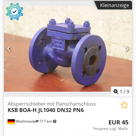
Breite: 230 mm -Nenndruck: PN16 -Abmessungen:
Kleinanzeige
230/165/H370 mm -Gewicht: 11,1 kg
1
/
9
Absperrschieber mit Flanschanschluss
KSB
BOA-H JL1040 DN32 PN6
EUR 45
Wiefelstede
717 km
Festpreis zzgl. MwSt.