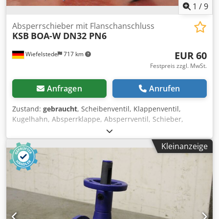
1
/
9
Absperrschieber mit Flanschanschluss
KSB
BOA-W DN32 PN6
EUR 60
Wiefelstede
717 km
Festpreis zzgl. MwSt.
Anfragen
Anrufen
Zustand:
gebraucht
, Scheibenventil, Klappenventil,
Kugelhahn, Absperrklappe, Absperrventil, Schieber,
Membranventil, Membran-Absperrventil, Flanschen-
Absperrventil Chedpfx Ajrp Ilhslroa -Hersteller: KSB,
Kleinanzeige
Absperrschieber Absperrventil Typ BOA-W -Anschluß:
DN32 PN6 -Anzahl: 6x Ventil vorhanden -Preis: pro Stück -
Abmessung: 180/120/H230 mm -Gewicht: 5,2 kg/St.