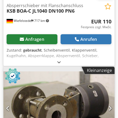
Absperrschieber mit Flanschanschluss
KSB
BOA-C JL1040 DN100 PN6
EUR 110
Wiefelstede
717 km
Festpreis zzgl. MwSt.
Anfragen
Anrufen
Zustand:
gebraucht
, Scheibenventil, Klappenventil,
Kugelhahn, Absperrklappe, Absperrventil, Schieber,
Membranventil, Membran-Absperrventil, Flanschen-
Absperrventil -Hersteller: KSB, Absperrschieber
Kleinanzeige
Absperrventil Typ BOA-C JL1040 -Anschluß: DN100 PN6 -
Anzahl: 2x Ventil vorhanden -Preis: pro Stück Chsdjrp Ik
Iepfx Alroa -Abmessung: 210/195/H420 mm -Gewicht: 14,8
kg/St.