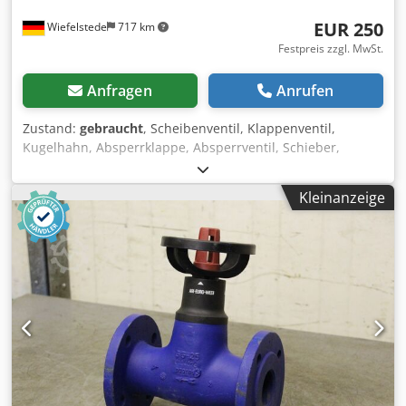
EUR 250
Wiefelstede
717 km
Festpreis zzgl. MwSt.
Anfragen
Anrufen
Zustand:
gebraucht
, Scheibenventil, Klappenventil,
Kugelhahn, Absperrklappe, Absperrventil, Schieber,
Pneumatischer Energiesparschieber -Hersteller: Schuko,
Pneumatischer Absperrschieber Typ 200 -Durchmesser:
Kleinanzeige
200 mm -Ventilantrieb: 220 V , umrüstbar auf 24 V
Codpfxomydm Uo Alroha -Nenndruck: max. 6 bar -Anzahl:
3x Absperrschieber vorhanden -Preis: pro Stück -
Abmessungen: 610/260/H155mm -Gewicht: 6,1 kg/St.