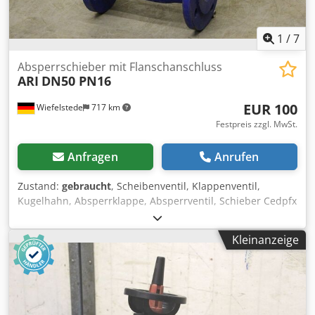
1
/
7
Absperrschieber mit Flanschanschluss
ARI
DN50 PN16
EUR 100
Wiefelstede
717 km
Festpreis zzgl. MwSt.
Anfragen
Anrufen
Zustand:
gebraucht
, Scheibenventil, Klappenventil,
Kugelhahn, Absperrklappe, Absperrventil, Schieber Cedpfx
Alod I I Hxsrjha -ohne: Antrieb -Anschluß: DN50 -Breite:
230 mm -Nenndruck: PN16 -Abmessungen: 230/165/H300
Kleinanzeige
mm -Gewicht: 10,2 kg