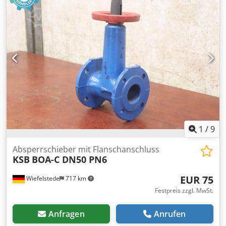
1
/
9
Absperrschieber mit Flanschanschluss
KSB
BOA-C DN50 PN6
EUR 75
Wiefelstede
717 km
Festpreis zzgl. MwSt.
Anfragen
Anrufen