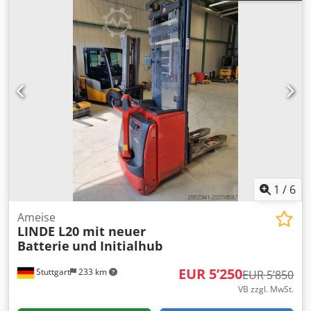
Aozm Ev Ijlasha
1
/
6
Ameise
LINDE L20 mit neuer
Batterie
und Initialhub
EUR 5’250
Stuttgart
233 km
EUR 5’850
VB zzgl. MwSt.