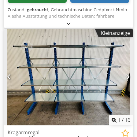
einer Fotozelle fuer die Erkennung von dunklen
Zustand:
gebraucht
, Gebrauchtmaschine Cedpfxozk Nmlo
Packguetern bzw. schwarzer Folie laesst sich bei der KVK
Alasha Ausstattung und technische Daten: fahrbare
1A die Wickelhoehe optional (bis zu 3200 mm) variieren.
Absaugung mit Filtersack oben Absaugstutzen: 140 mm
Empfehlung Die KVK 1A ist ideal, wenn aus Platzgruenden
Motor: 1,1 kW, 400 V Verfügbarkeit: kurzfristig Standort:
keine Rampe verwendet werden kann oder besonders
Kleinanzeige
Flörsheim
schweres oder instabiles Packgut nicht ueber eine Rampe
auf den Drehteller geschoben werden soll. Fuer
weitergehende Informationen haben wir dieser Annonce
das technische Datenblatt als PDF beigefuegt !
1
/
10
Kragarmregal