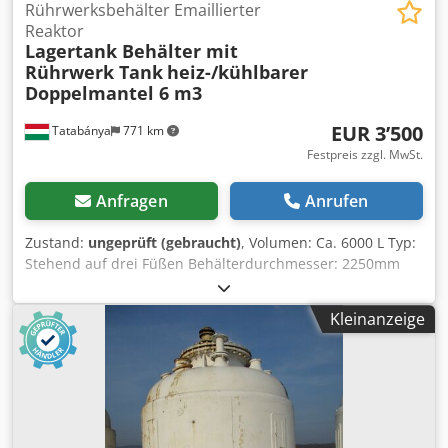
Rührwerksbehälter Emaillierter
Reaktor
Lagertank Behälter mit
Rührwerk Tank
heiz-/kühlbarer
Doppelmantel 6 m3
EUR 3’500
Tatabánya
771 km
Festpreis zzgl. MwSt.
Anfragen
Anrufen
Zustand:
ungeprüft (gebraucht)
, Volumen: Ca. 6000 L Typ:
Stehend auf drei Füßen Behälterdurchmesser: 2250mm
heiz-/kühlbarer Doppelmantel Emaillierter Behälter
Chodpfx Alohg Niqoaja
Kleinanzeige