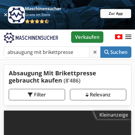
Maschinensucher
Zur App
Gratis im Store
Verkaufen
Suchen
Absaugung Mit Brikettpresse
gebraucht kaufen
(8’486)
Filter
Relevanz
Kleinanzeige