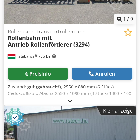
1
/
9
Rollenbahn Transportrollenbahn
Rollenbahn mit
Antrieb
Rollenförderer (3294)
Tatabánya
776 km
Preisinfo
Anrufen
Zustand:
gut (gebraucht)
, 2550 x 880 mm (6 Stück)
Cedoxcufkspfx Alaoha 2550 x 1090 mm (3 Stück) 1300 x 100
mm angetrieben + 2 Stück ohne Antrieb (2 Stück) 1300 x
200 mm angetrieben + 1 Stück ohne Antrieb (1 Stück)
Kleinanzeige
Rollendurchmesser: 60 mm