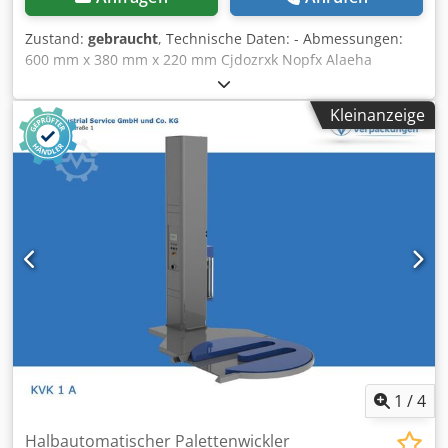
Zustand:
gebraucht
, Technische Daten: - Abmessungen:
600 mm x 380 mm x 220 mm Cjdozrxk Nopfx Alaeha
Kleinanzeige
1
/
4
Halbautomatischer Palettenwickler