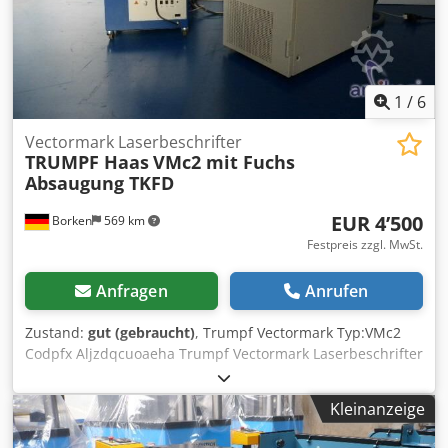
1
/
6
Vectormark Laserbeschrifter
TRUMPF Haas
VMc2 mit Fuchs
Absaugung TKFD
EUR 4’500
Borken
569 km
Festpreis zzgl. MwSt.
Anfragen
Anrufen
Zustand:
gut (gebraucht)
, Trumpf Vectormark Typ:VMc2
Codpfx Aljzdqcuoaeha Trumpf Vectormark Laserbeschrifter
mit Fuchs Absaug- und Filtergeräte Trumpf Vectormark
GRUeN 532nm Trumpf VMc2 Laserbeschrifter, mit
Kleinanzeige
frequenzverdoppeltem diodengepumptem Nd:Yag-Laser
mit Hurryscan 10 - Galvokopf von Scanlab Fuchs Absaug-