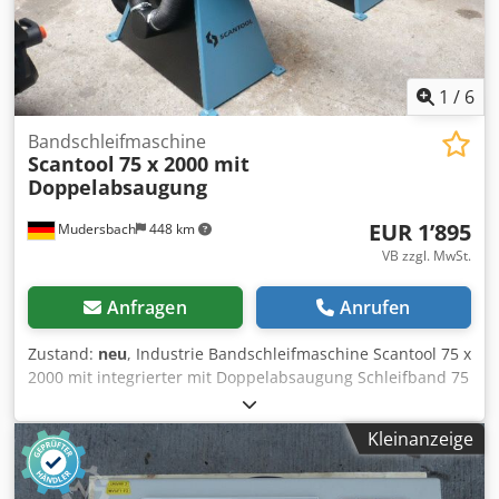
Schleifen Selbstjustierende Bandspannung Dänisches
Spitzenqualität
1
/
6
Bandschleifmaschine
Scantool
75 x 2000 mit
Doppelabsaugung
EUR 1’895
Mudersbach
448 km
VB zzgl. MwSt.
Anfragen
Anrufen
Zustand:
neu
, Industrie Bandschleifmaschine Scantool 75 x
2000 mit integrierter mit Doppelabsaugung Schleifband 75
x 2000 mm Arbeitsbreite: - 75 mm Motor: - 4,1 PS
Geschwindigkeit: - 34 m/Sek. Tischhöhe: - 475 bis 1240 mm
Kleinanzeige
Schleifbandabmessung: - 75 x 2000 mm Planschleiffläche: -
530 mm Gewicht: - 100 kg Die Industrie
Bandschleifermodelle Scantool mit Doppelabsaugung 75 x