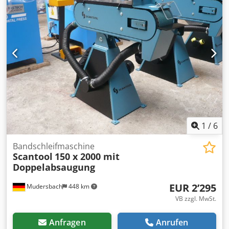
und Filtergeräte TKFD Der integrierte Vorabscheider
bewirkt die hohe Filterkapazität Unterschiedliche
Filterstufen sind möglich und perfekt individuell
anpassbar Ideal bei beengten Platzverhältnissen – unter
einem Tisch platzierbar oder in Maschinen integrierbar
Schweißrauch-Abscheideklasse W3, IFA zertifiziert TKFD
kann ohne Umbau auch im Kofferraum transportiert
werden Zustand: gebraucht / used Lieferumfang: (Siehe
Bild) (Änderungen und Irrtümer in den technischen Daten,
Angaben sind vorbehalten!) Weitere Fragen können wir
gerne am Telefon für Sie beantworten.
1
/
6
Bandschleifmaschine
Scantool
150 x 2000 mit
Doppelabsaugung
EUR 2’295
Mudersbach
448 km
VB zzgl. MwSt.
Anfragen
Anrufen