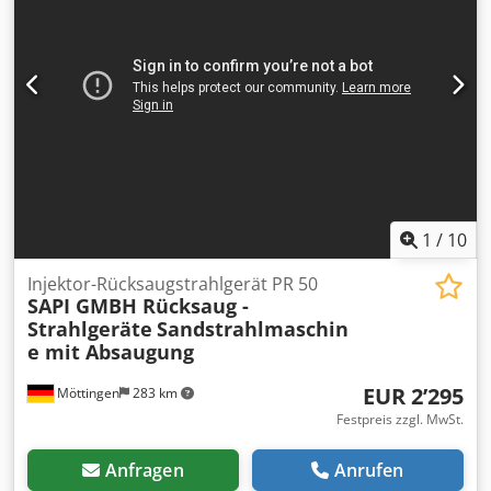
1
/
10
Injektor-Rücksaugstrahlgerät PR 50
SAPI GMBH Rücksaug -
Strahlgeräte
Sandstrahlmaschin
e mit Absaugung
EUR 2’295
Möttingen
283 km
Festpreis zzgl. MwSt.
Anfragen
Anrufen