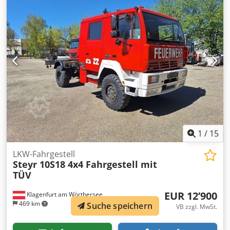
1
/
15
LKW-Fahrgestell
Steyr 10S18 4x4 Fahrgestell mit
TÜV
EUR 12’900
Klagenfurt am Wörthersee
469 km
Suche speichern
VB zzgl. MwSt.