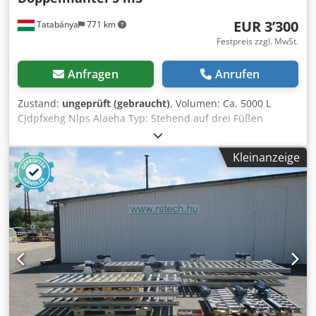
EUR 3’300
Tatabánya
771 km
Festpreis zzgl. MwSt.
Anfragen
Anrufen
Zustand:
ungeprüft (gebraucht)
, Volumen: Ca. 5000 L
Cjdpfxehg Nlps Alaeha Typ: Stehend auf drei Füßen
Behälterdurchmesser: 2100mm heiz-/kühlbarer
Doppelmantel
Kleinanzeige