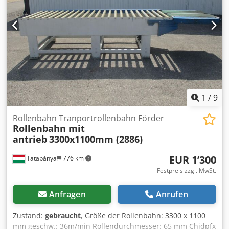
1
/
9
Rollenbahn Tranportrollenbahn Förder
Rollenbahn mit
antrieb
3300x1100mm (2886)
EUR 1’300
Tatabánya
776 km
Festpreis zzgl. MwSt.
Anfragen
Anrufen
Zustand:
gebraucht
, Größe der Rollenbahn: 3300 x 1100
mm geschw.: 36m/min Rollendurchmesser: 65 mm Chjdpfx