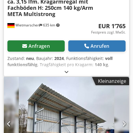
ca. 3,15 lfm. Kragarmregal mit
Fachböden
H: 250cm 140 kg/Arm
META Multistrong
EUR 1’765
Wietmarschen
635 km
Festpreis zzgl. MwSt.
Anfragen
Anrufen
Zustand:
neu
, Baujahr:
2024
, Funktionsfähigkeit:
voll
funktionsfähig
, Tragfähigkeit pro Kragarm:
140 kg
,
Regalhöhe:
2’500 mm
, Gesamtlänge:
3’150 mm
,
Gesamthöhe:
2’500 mm
, Achsabstand:
1’030 mm
,
Kleinanzeige
Tragfähigkeit pro Ständer:
1’120 kg
, ca. 3,15 lfm.
Kragarmregal mit Fachböden 60cm Tief H: 250 cm 140
kg/Arm META Multistrong Daten : - H : ca. 250 cm - T : ca.
81 cm - L : ca. 315 cm - Kragarme : ca. 60 cm - Achsmaß :
103 cm - NEUWARE sofort ab Lager. - 140 kg Belastung pro
Arm - 1120 kg Belastung pro Ständer - Ständer in RAL5010
(enzianblau). - Kragarme in RAL5010 (enzianblau). - Arme
werden eingehakt und durch Sicherungsbolzen fixiert. -