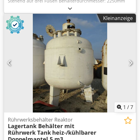
Stehend auf drei Füßen Behälterdurchmesser: 2250mm
heiz-/kühlbarer Doppelmantel Cedjhg Nk Djpfx Alajha
Emaillierter Behälter
Kleinanzeige
1
/
7
Rührwerksbehälter Reaktor
Lagertank Behälter mit
Rührwerk Tank
heiz-/kühlbarer
Doppelmantel 5 m3