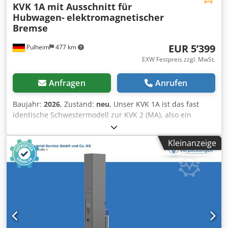
KVK 1A mit Ausschnitt für
Hubwagen-
elektromagnetischer
Bremse
EUR 5’399
Pulheim
477 km
EXW Festpreis zzgl. MwSt.
Anfragen
Anrufen
Baujahr:
2026
, Zustand:
neu
, Unser KVK 1A ist das fast
identische Schwestermodell zur KVK 2 (MA), also ein
halbautomatischer Stretchwickler mit Drehteller, der im
Vergleich zur KVK 2 MA mit einem Ausschnitt zum
Kleinanzeige
ebenerdigen Befahren mit einem Handhubwagen
ausgestattet ist. Einzig das Anlegen und Abtrennen der
Folie muss bei diesem Wickler noch manuell erfolgen.
Chsdszr Hq Depfx Alaoa Mit einem Gewicht von 700 kg ist
dieses Modell ebenfalls fuer den professionellen Einsatz
ausgelegt und kann bis zu 1500 kg belastet werden. Der 1A
verfuegt ueber einen Drehteller von 1500 mm und kann
serienmaessig Paletten bis zu 2400 mm Hoehe wickeln. Mit