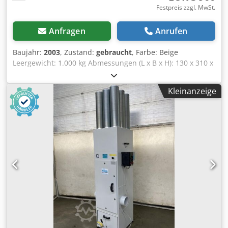
Festpreis zzgl. MwSt.
Anfragen
Anrufen
Baujahr:
2003
, Zustand:
gebraucht
, Farbe: Beige
Leergewicht: 1.000 kg Abmessungen (L x B x H): 130 x 310 x
290 cm - Baujahr: 2003 - Dokumentation verfügbar: Nein -
CE-Kennzeichnung vorhanden: Ja - CE-Zertifikat
Kleinanzeige
vorhanden: Nein - Kapazität [m³/h]: 9000 - Hauptventilator
[Stk.]: 1 Djdpfxjzta Acj Apwokr - Leistung des
Hauptventilators [kW]: 7.5 - Optionen:
Schweißrauchabsaugung, Schaltschrank - Transportmaße:
1300mm x 3100mm x 2900mm (l x b x h) -
Transportgewicht [kg]: 1000kg Finanzielle Informationen
Mehrwertsteuer: Der angegebene Preis versteht sich zzgl.
Mehrwertsteuer Mehrwertsteuer/Differenzbesteuerung:
Mehrwertsteuer abzugsfähig für Unternehmer Lieferung
und Inzahlungnahme jederzeit möglich für alles aus dem
Industriebereich Yorick Diebels