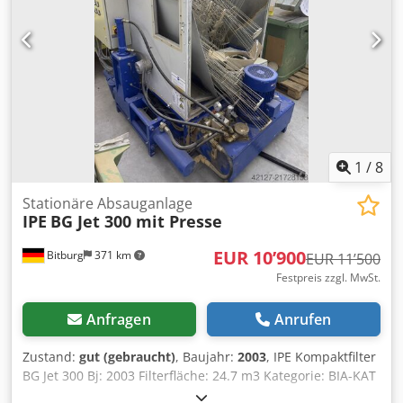
1
/
8
Stationäre Absauganlage
IPE
BG Jet 300 mit Presse
EUR 10’900
Bitburg
371 km
EUR 11’500
Festpreis zzgl. MwSt.
Anfragen
Anrufen
Zustand:
gut (gebraucht)
, Baujahr:
2003
, IPE Kompaktfilter
BG Jet 300 Bj: 2003 Filterfläche: 24.7 m3 Kategorie: BIA-KAT
Volumenstrom: 4000m3/h Unterdruck in Pa: 2110 Pa