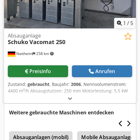
1
/
5
Absauganlage
Schuko
Vacomat 250
Nattheim
258 km
Preisinfo
Anrufen
Zustand:
gebraucht
, Baujahr:
2006
, Nennvolumenstrom:
4400 m³/h Absaugstutzen: 250 mm Motorleistung: 5,5 kW
Nenndrehzahl: 2880 U/min. mit Löscheinrichtung Gewicht:
730 kg Dkedjyw Tw Dspfx Apwjr Lagerort: Nattheim
Weitere gebrauchte Maschinen entdecken
g
Absauganlagen (mobil)
Mobile Absauganlage