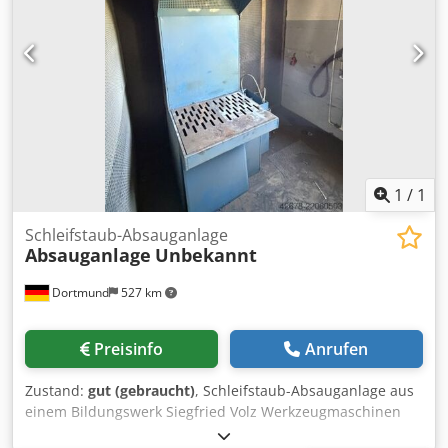
1
/
1
Schleifstaub-Absauganlage
Absauganlage
Unbekannt
Dortmund
527 km
Preisinfo
Anrufen
Zustand:
gut (gebraucht)
, Schleifstaub-Absauganlage aus
einem Bildungswerk Siegfried Volz Werkzeugmaschinen
Rüschebrinkstr. 151-153 Dksdpfx Ajzbir Dopwer DE - 44143