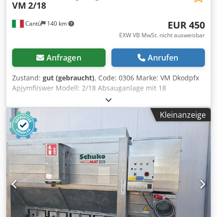
VM
2/18
EUR 450
Cantù
140 km
EXW VB MwSt. nicht ausweisbar
Anfragen
Anrufen
Zustand:
gut (gebraucht)
, Code: 0306 Marke: VM Dkodpfx
Apjymfiiswer Modell: 2/18 Absauganlage mit 18
Filterhülsen und 2 Sammelsäcken für Tischlereien,
Möbelwerke, Sägewerke und holzverarbeitende Betriebe.
Kleinanzeige
Technische Daten: • 18 Filterhülsen • 2 Sammelsäcke •
Motor: 7,5 PS • Schaltschrank • Gesamtmaße: 2800 x 1200 x
3200 mm (Höhe)