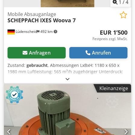
1
/
4
Mobile Absauganlage
SCHEPPACH
IXES Woova 7
EUR 1’500
Lüdenscheid
492 km
Festpreis zzgl. MwSt.
Anfragen
Anrufen
Zustand:
gebraucht
, Abmessungen LxBxH: 1180 x 650 x
1980 mm Luftleistung: 565 m³/h zugehöriger Unterdruck:
2100 Pa Filterfläche: 4,1 m² Spänevolumen: 135 l Djdjzn Uk
Repfx Apwekr Gewicht: 116 kg
Kleinanzeige