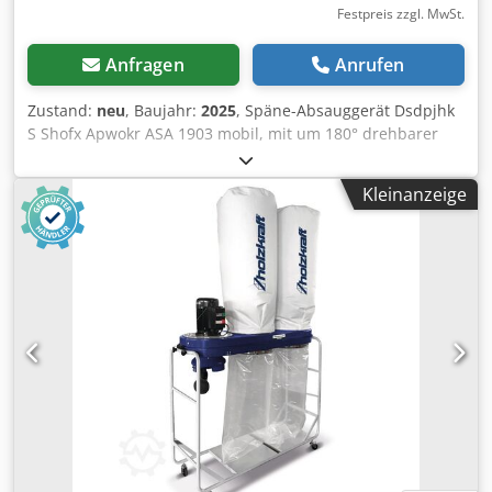
Festpreis zzgl. MwSt.
Anfragen
Anrufen
Zustand:
neu
, Baujahr:
2025
, Späne-Absauggerät Dsdpjhk
S Shofx Apwokr ASA 1903 mobil, mit um 180° drehbarer
Absaugeinheit Für Fräs-, Hobel- und Sägespäne (nicht für
Staub geeignet) Um 180° drehbare Absaugeinheit
Kleinanzeige
ermöglicht Absaugführung von unten oder oben Stabiles
Lüfterrad aus Metall Serienmäßig mit hochwertigem
Fahrwerk für bessere Stabilität und einfaches Rangieren
Schnellspannverschlüsse für Filter- und Spänesack Fein-
Filtersack doppelt gewebt Abmessungen und Gewichte
Spänesammelvolumen 110 l Nennweite außen
Absaugstutzen Eingang 203 mm Nennweite außen
Absaugstutzen Abgang 1 x 100, 1 x 120 mm Länge ca. 1000
mm Breite/Tiefe ca. 500 mm Höhe ca. 2100 mm Gewicht ca.
39 kg Elektrische Daten Leerlaufgeschwindigkeit 2950
min¯¹ Aufnahmeleistung 1,5 kW Anschlussspannung 400 V
Netzfrequenz 50 Hz Filter Filterfläche 1,92 m²
Geräuschemission Schalldruckpegel max. 85.7 dB(A)