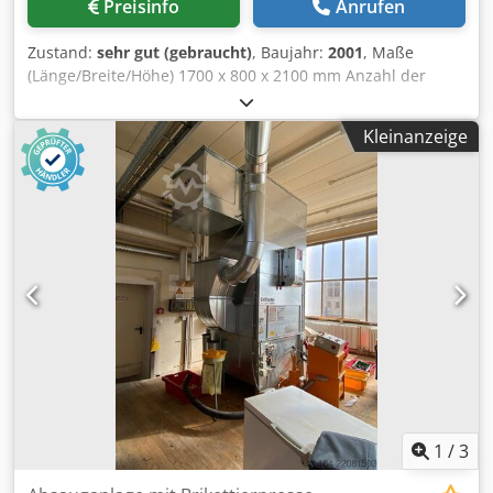
Preisinfo
Anrufen
Zustand:
sehr gut (gebraucht)
, Baujahr:
2001
, Maße
(Länge/Breite/Höhe) 1700 x 800 x 2100 mm Anzahl der
Filtersäcke 1 St. Anzahl der Spänesäcke 1 St.
Schlauchdurchmesser 160 mm Schlauchlänge 4000 mm
Kleinanzeige
Saugleistung 1850 m³/h Motorleistung 3 kW Diese
Absauganlage ist in einem gutem Zustand, sofort
Verfügbar und kann beim Abgeber unter Strom besichtigt
werden. Dsdoxcyymopfx Apwekr BESCHREIBUNG: -
Zyklonvorabscheider mit Zellradschleuse zur Ausbringung
während des Betriebes - Fahrbar - Geeignet zur
Absaugung brennbarer Stäube Abmessungen: Sauger:
1,7(Breite) x 0,8(Tiefe) x 2,1m(Höhe) Vorabscheider:
1,1(Breite) x 1(Tiefe) x 2,8m(Höhe)
1
/
3