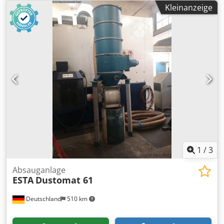
1700 m3/h Ansaugrohr Ø 150 mm innen Abluftrohr Ø 150
Kleinanzeige
mm innen Motordrehzahl 2800 U/min Motorleistung 0,75
kW Netzanschluß 400 Volt, 50 Hz. - Gehäuse aus
Aluminiumguss - Laufrad aus Aluminiumguss - sehr
robuste Bauart Platzbedarf L x B x H 450 x 420 x 400 mm
Gewicht 20 kg guter Zustand Optimal für
Schweißrauchabsaugung Djdjzpbrwepfx Apwskr 2 Stück
vorhanden Preis pro Stück
1
/
3
Absauganlage
ESTA
Dustomat 61
Deutschland
510 km