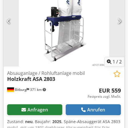
RL-125 - Absauganschluß 125 mm - manuelle
Filterabreinigung - max. Volumenstrom 1.900 m³/h -
Spänecontainer 200 lt. Fassungsvermögen - 3 KW (4PS)
Motor / 400 Volt - H3 geprüft! Das Reinluftgerät befindet
sich in A-8561 Söding und kann während unserer
Öffnungszeiten jederzeit begutachtet werden.
Zwischenverkauf vorbehalten! Verwandte Begriffe:
Absaugung, Absauggerät, Reinluftgerät, Reinluft, RL
Dkodpfx Ajzrnqlspwjr Referenz: R-D1618
1
/
2
Absauganlage / Rohluftanlage mobil
Holzkraft
ASA 2803
EUR 559
Bitburg
371 km
Festpreis zzgl. MwSt.
Anfragen
Anrufen
Zustand:
neu
, Baujahr:
2025
, Späne-Absauggerät ASA 2803
mobil, mit um 180° drehbarer Absaugeinheit Für Fräs-,