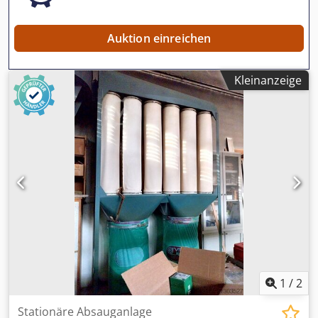
ca. 40-45 kg/h je nach spezifischem Gewicht des Material
Lagerort: Nattheim Dodpovviytjfx Apwokr
Auktion einreichen
Kleinanzeige
1
/
2
Stationäre Absauganlage