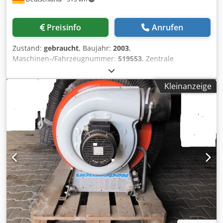
Preisinfo
Anrufen
Zustand:
gebraucht
, Baujahr:
2003
,
Maschinen-/Fahrzeugnummer:
519553
, Zentrale
Absaugunganlage Adlolph & Co. (JKF) mit Schnecke und
Zellradschleuse. *Alle 84 Stück Filterschläuche neu*
Kleinanzeige
Hersteller: Adolph & Co. (JKF) Typ.: AC 2 LK Baujahr: 2003
Geeignet für Staub und Späne Volumenstrom: ca.
14.000m³/h Mit Luftrückführung 1 Stück Schleusenfilter,
verzinkt - Baujahr 2003 Dsdpfxoywd I Te Apwokr - AC 2 LK -
Filterfläche: ca. 150m² - Anzahl der Filter 86 Stück -
Durchmesser D 200 x 2.150mm - Abreinigung der Filter
über einen Rüttelmotor - Filtergehäuse aus verzinkten
Stahlblech - 3 Stück Revisionstüren -
Druckentlastungsflächen - Abluftstutzen nach örtlicher
Notwendigkeit - Filteruntergestell in geschweißter
Stahlkonstruktion, verzinkt. - Inkl. trockene Löschleitung, C-
Anschluß Absaugventilatoren: 2 Stück Hersteller: JKF Typ.:
JK - K L Motorleistung: 11,0KW Drehzahl: 2.400 r.p.m.