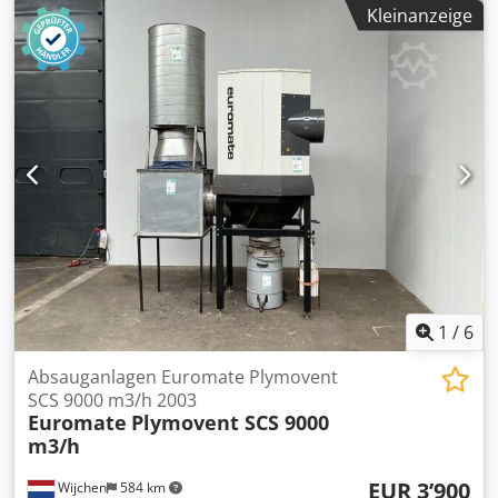
CE-Kennzeichnung vorhanden: Ja - CE-Zertifikat
Kleinanzeige
vorhanden: Nein - Kapazität [m³/h]: 9000 - Hauptventilator
[Stk.]: 1 - Leistung des Hauptventilators [kW]: 7.5 -
Anschlussdurchmesser [mm]: 400 - Anzahl der Anschlüsse
[Stk.]: 1 - Optionen: Auffangcontainer, Schaltschrank -
Transportmaße: 1300mm x 1400mm x 2900mm (l x b x h) -
Transportgewicht [kg]: 1000kg - Transportpakete [Stk.]: 1
Finanzielle Informationen Mehrwertsteuer: Der
angegebene Preis versteht sich zzgl. Mehrwertsteuer
Dkjdpfx Asztbwhjpwjr
Mehrwertsteuer/Differenzbesteuerung: Mehrwertsteuer
abzugsfähig für Unternehmer Lieferung und
Inzahlungnahme jederzeit möglich für alles aus dem
Industriebereich Yorick Diebels
1
/
6
Absauganlagen Euromate Plymovent
SCS 9000 m3/h 2003
Euromate
Plymovent SCS 9000
m3/h
EUR 3’900
Wijchen
584 km