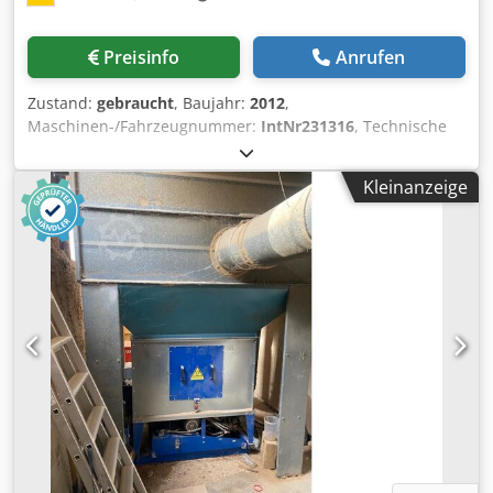
Preisinfo
Anrufen
Zustand:
gebraucht
, Baujahr:
2012
,
Maschinen-/Fahrzeugnummer:
IntNr231316
, Technische
Daten – gebr. LNS FOX IFS WS 500 Merkmal Spezifikation
Dkedpfx Apjzp Ihljwer Modell FOX IFS WS 500 Baujahr 2012
Kleinanzeige
Förderleistung ca. 500 m³/h Motorleistung ca. 0,37 kW
Spannung 400 V / 50 Hz (typisch) Gewicht ca. 35 kg
Abmessungen ca. 465 × 500 × 1 145 mm (BxTxH) Filterstufen
1. Vorfilter F52. Zentrifugalabscheider3. Nachfilter F5
(optional HEPA H13) Filtrationseffizienz 99 % bei ≥ 1–2 µm
(F9), optional HEPA 99,95 % bei ≥ 0,1 µm Geräuschpegel ca.
65 dB (WS2 mod. ähnlich) Zubehör & Merkmale •
Kompaktes Design zur Montage direkt an oder neben CNC-
Maschinen • Statiff für Absaugung • Drei Reinigungsstufen
für effektive Öl- und Emulsionsnebelabscheidung •
Kartuschen-Filter wahlweise mit HEPA-Kit nachrüstbar •
Leichte Wartung, geräuscharmer Betrieb und langlebige
Filterelemente Aenderungen und Irrtuemer in den