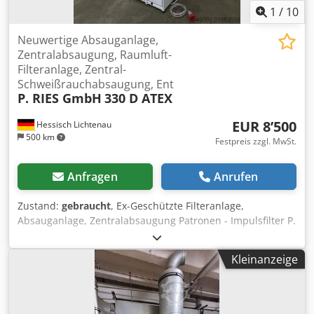
1
/
10
Neuwertige Absauganlage,
Zentralabsaugung, Raumluft-
Filteranlage, Zentral-
Schweißrauchabsaugung, Ent
P. RIES GmbH
330 D ATEX
EUR 8’500
Hessisch Lichtenau
500 km
Festpreis zzgl. MwSt.
Anfragen
Anrufen
Zustand:
gebraucht
, Ex-Geschützte Filteranlage,
Absauganlage, Zentralabsaugung Patronen - Impulsfilter P.
RIES GmbH Typ 330 D ATEX Patronenfilteranlage,
Rechteckfilteranlage, Zentral-Schweißrauchabsaugung
Kleinanzeige
Masch. Nr. 10011932 Baujahr 2020 - neuwertig, unbenutzt
Volumenstrom 3300 m³/h Volumenstrom 0,9 m³/sec. Djdpfx
Asy N Duqopwskr Filterfläche 20 m² (1Stück Patronenfilter)
Differenzdruck 3300 Pa (33 mbar) Absauganschluß am