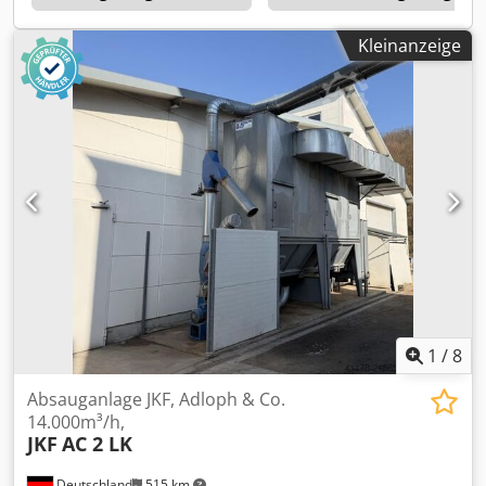
Kleinanzeige
1
/
8
Absauganlage JKF, Adloph & Co.
14.000m³/h,
JKF
AC 2 LK
Deutschland
515 km