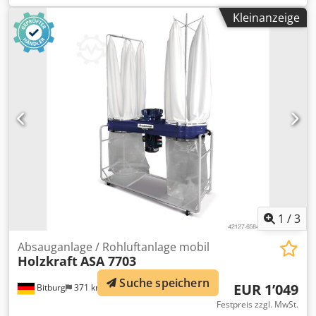
Absaugdurchmesser: 250 mm Druckluftanschluss: min. 6
Kleinanzeige
bar - max. 8 bar Anschlußleistung: 5 KW Nenndrehzahl: 4
KW Länge: 2000 mm Breite: 1000 mm Dsdpfxsy Dc R Te
Apwjkr Höhe: 3420 mm Gewicht: 725 kg Absaugung Neue
Filter Presse: Genius 1 Hydr. Betriebsdruck: 190 bar Bj:
04/2003 Leistung: 7 KW Standort: ab Lager 54634 Bitburg -
sofort verfügbar - Zwischenverkauf vorbehalten Wird
verkauft wie gesehen, ohne Garantie ohne Gewährleistung
1
/
3
Absauganlage / Rohluftanlage mobil
Holzkraft
ASA 7703
Suche speichern
EUR 1’049
Bitburg
371 km
Festpreis zzgl. MwSt.