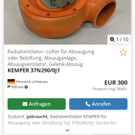
1
/
10
Radialventilator- Lüfter für Absaugung
oder Belüftung, Absauganlage,
Absaugventilator, Gelenk-Absaug
KEMPER
37N290/0J1
EUR 300
Hessisch Lichtenau
500 km
Festpreis zzgl. MwSt.
Anfragen
Anrufen
Zustand:
gebraucht
, Radialventilator KEMPER für
Absaugung oder Belüftung Typ 37N290/0J1 Geräte-Nr:
1.8011 Art-Nr: 853.103 Baujahr: ca. 1990 Luftvolumenstrom