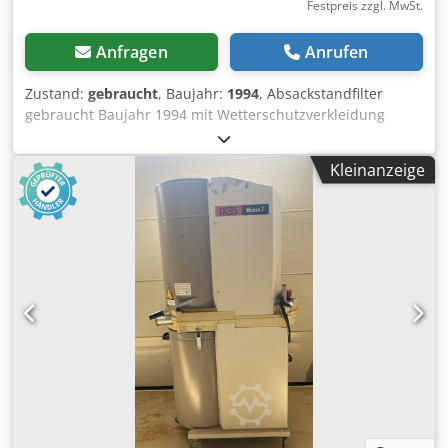
Festpreis zzgl. MwSt.
Anfragen
Anrufen
Zustand:
gebraucht
, Baujahr:
1994
, Absackstandfilter
gebraucht Baujahr 1994 mit Wetterschutzverkleidung
Dkedszk N H Sopfx Apwsr mit Rückluftführung mit
Ventilator S 250 4590 m³/h Motor 4 kW Verfügbarkeit:
Kleinanzeige
kurzfristig Lagerort: Villingen-Schwenningen bei Selbst-
Demontage und Selbst-Abholung ab Standort kann die
Anlage für 500.-€ + MWST zur Verfügung gestellt werden