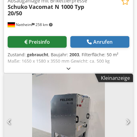
Absauganlage mit Brikettierpresse
Schuko
Vacomat N 1000 Typ
20/50
Nattheim
258 km
Preisinfo
Anrufen
Zustand:
gebraucht
, Baujahr:
2003
, Filterfläche: 50 m²
Maße: 1650 x 1580 x 3550 mm Gewicht: ca. 500 kg
Unterbau mit Austragungsschnecke: Brikettierpresse
Schuko C 800 - 2 mit Löscheinrichtung Motor: 1,5 kW
Kleinanzeige
Gewicht: ca. 1200 kg Lagerort: Lieferant Dksdpfx Apezb N T
Uswjr