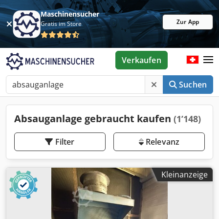
Maschinensucher
Zur App
Gratis im Store
Verkaufen
Suchen
Absauganlage gebraucht kaufen
(1’148)
Filter
Relevanz
Kleinanzeige