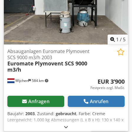
1
/
5
Absauganlagen Euromate Plymovent
SCS 9000 m3/h 2003
Euromate
Plymovent SCS 9000
m3/h
EUR 3’900
Wijchen
584 km
Festpreis zzgl. MwSt.
Anfragen
Anrufen
Baujahr:
2003
, Zustand:
gebraucht
, Farbe: Creme
Leergewicht: 1.000 kg Abmessungen (L x B x H): 130 x 140 x
290 cm - Baujahr: 2003 - Dokumentation verfügbar: Nein -