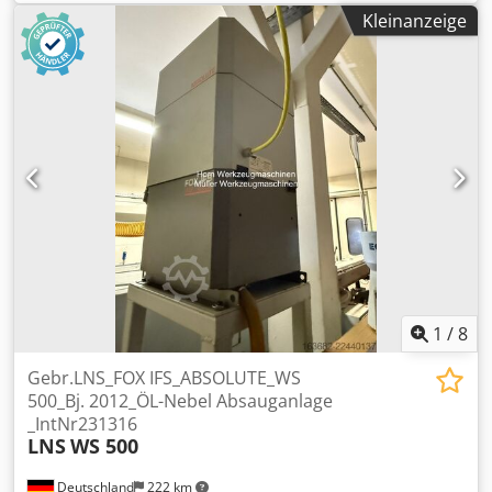
Dortmund - Wambel / Germany
Kleinanzeige
1
/
8
Gebr.LNS_FOX IFS_ABSOLUTE_WS
500_Bj. 2012_ÖL-Nebel Absauganlage
_IntNr231316
LNS
WS 500
Deutschland
222 km