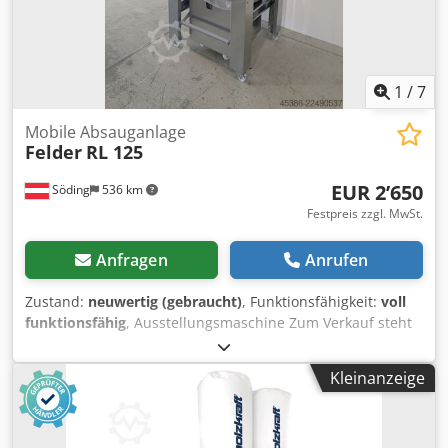
1
/
7
Mobile Absauganlage
Felder
RL 125
EUR 2’650
Söding
536 km
Festpreis zzgl. MwSt.
Anfragen
Anrufen
Zustand:
neuwertig (gebraucht)
, Funktionsfähigkeit:
voll
funktionsfähig
, Ausstellungsmaschine Zum Verkauf steht
unser Felder RL-125 Reinluft-Absauggerät aus unserem
Schauraum mit einem maximalen Volumenstrom von 1900
Kleinanzeige
m³/h. Das Absauggerät befindet sich in neuwertigem
Zustand und wurde von unserem Fachpersonal überprüft
und aufbereitet. Technische Daten: - Reinluftabsauggerät