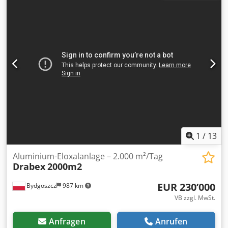
1
/
13
Aluminium-Eloxalanlage – 2.000 m²/Tag
Drabex
2000m2
EUR 230’000
Bydgoszcz
987 km
VB zzgl. MwSt.
Anfragen
Anrufen