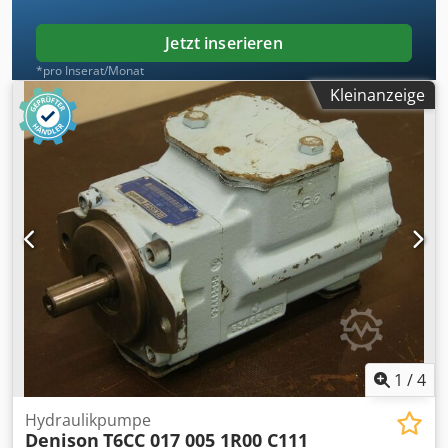
Jetzt inserieren
*pro Inserat/Monat
Kleinanzeige
1
/
4
Hydraulikpumpe
Denison
T6CC 017 005 1R00 C111