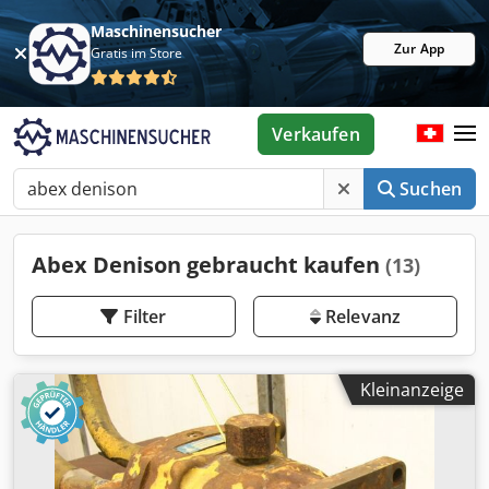
Maschinensucher
Zur App
Gratis im Store
Verkaufen
Suchen
Abex Denison gebraucht kaufen
(13)
Filter
Relevanz
Kleinanzeige