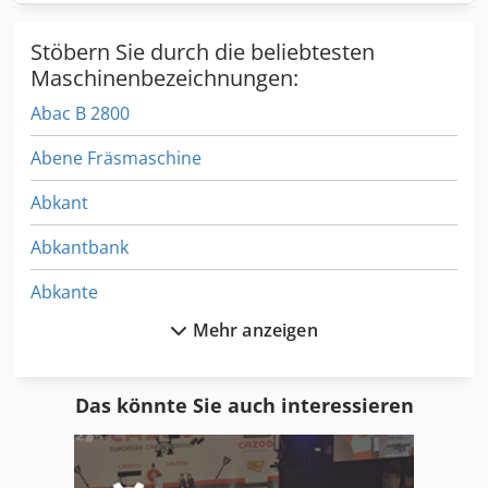
Etikettenlänge: 25 bis 225 mm - Kerndurchmesser: 38, 76,
102 mm - Rollendurchmesser: 300 oder 400 mm
Stöbern Sie durch die beliebtesten
Tintenstrahldrucker DOMINO A320i Förderband: Breite des
Förderbands: 100 mm Dwsdpfxey A Hf Sj Ac Nja Länge des
Maschinenbezeichnungen:
Förderbands: 2000 mm Abmessungen: 2000x595 H 1240
Abac B 2800
mm
Abene Fräsmaschine
Abkant
Abkantbank
Abkante
Mehr anzeigen
Abkantpresse
Abkantpresse Hydraulisch
Das könnte Sie auch interessieren
Abm Elektromotoren
Abus