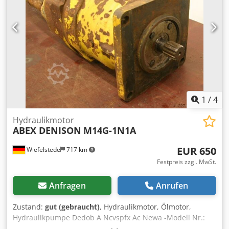
1
/
4
Hydraulikmotor
ABEX DENISON
M14G-1N1A
EUR 650
Wiefelstede
717 km
Festpreis zzgl. MwSt.
Anfragen
Anrufen
Zustand:
gut (gebraucht)
, Hydraulikmotor, Ölmotor,
Hydraulikpumpe Dedob A Ncvspfx Ac Newa -Modell Nr.:
013.44186 -Aufnahme Welle verzahnt: Ø 44 mm -