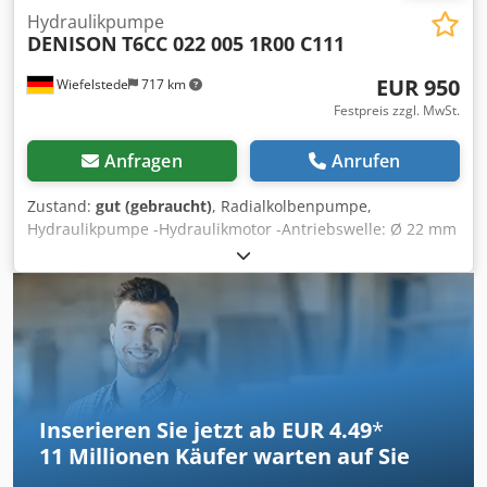
Hydraulikpumpe
DENISON
T6CC 022 005 1R00 C111
EUR 950
Wiefelstede
717 km
Festpreis zzgl. MwSt.
Anfragen
Anrufen
Zustand:
gut (gebraucht)
, Radialkolbenpumpe,
Hydraulikpumpe -Hydraulikmotor -Antriebswelle: Ø 22 mm
-Motorglocke -Kupplung: Ø 200 mm Dedpfxjb A Ityo Ac
Njwa -Gewicht: 90 kg
Inserieren Sie jetzt ab EUR 4.49
*
11 Millionen
Käufer warten auf Sie