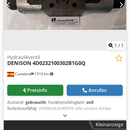
1
/
1
Hydraulikventil
DENISON
4D0232100302B1G0Q
Cantabria
1’016 km
Preisinfo
Anrufen
Zustand:
gebraucht
, Funktionsfähigkeit:
voll
funktionsfähig
, HYDRAULIKVENTIL Alle unsere Artikel
wurden von der technischen Abteilung geprüft.
Dwsdpsxzpvbjfx Ac Nea
Kleinanzeige