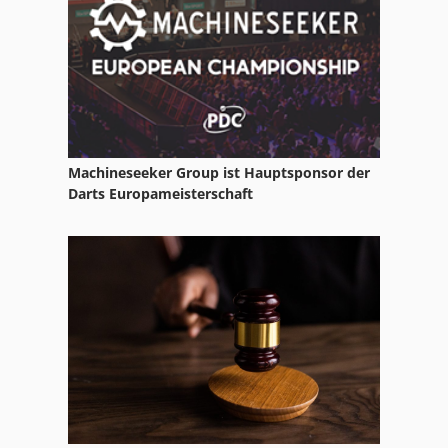
Abus Elk
Abus Elv
Abus Gm 3
Abus Vs
Machineseeker Group ist Hauptsponsor der
Abus Zlk
Darts Europameisterschaft
Amada Apx 103
Amada Pega
Amada Pega 357
Demag Abus
Hebezeuge
Konfektion