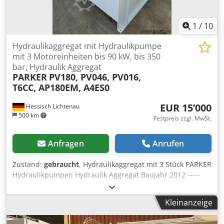
1
/
10
Hydraulikaggregat mit Hydraulikpumpe
mit 3 Motoreinheiten bis 90 kW, bis 350
bar, Hydraulik Aggregat
PARKER
PV180, PV046, PV016,
T6CC, AP180EM, A4ES0
EUR 15’000
Hessisch Lichtenau
500 km
Festpreis zzgl. MwSt.
Anfragen
Anrufen
Zustand:
gebraucht
, Hydraulikaggregat mit 3 Stück PARKER
Hydraulikpumpen Hydraulik Aggregat Baujahr 2012 -----
Doppel-Hydraulikpumpe Axialkolbenpumpe PARKER mit 90
kW Antriebsmotor Typ (Pumpe 1): PV180R1K4KJNMMZ Ser.
Kleinanzeige
Nr: 20921237 / 001 Nenndruck p dmax. : 350 bar
Höchstdruck p max. : 420 bar Verdrängervolumen: VG max.