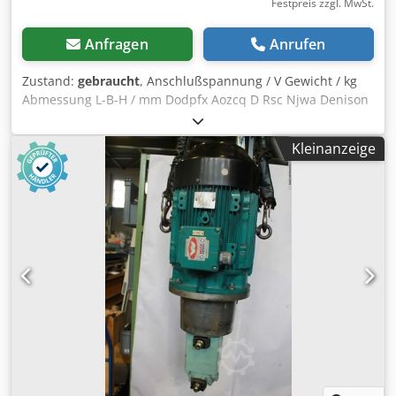
Festpreis zzgl. MwSt.
Anfragen
Anrufen
Zustand:
gebraucht
, Anschlußspannung / V Gewicht / kg
Abmessung L-B-H / mm Dodpfx Aozcq D Rsc Njwa Denison
Hydraulics S26 34679 0 Hydraulikventil R5V08 511 12 A1
Kleinanzeige