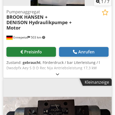
1
/
7
Pumpenaggregat
BROOK HANSEN +
DENISON
Hydraulikpumpe +
Motor
Ennepetal
503 km
Preisinfo
Anrufen
Zustand:
gebraucht
, Förderdruck / bar Literleistung / l
Dwsdpfx Aey S D D Rec Nja Antriebsleistung 17,3 kW
Hydraulikpumpe mit Motor Technische Daten (Motor)
Fabrikat: BROOK HANSEN Typ: WU-DA180LM-D Code:
Kleinanzeige
E798926 r/min: 975 Leistung: 17,3kW Technische Daten
(Hydraulikpumpe) Fabrikat: DENISON HYDRAULICS Typ:
T7BBS B10 B02 1R00 A101 Code: Gesamtgewicht: 190kg