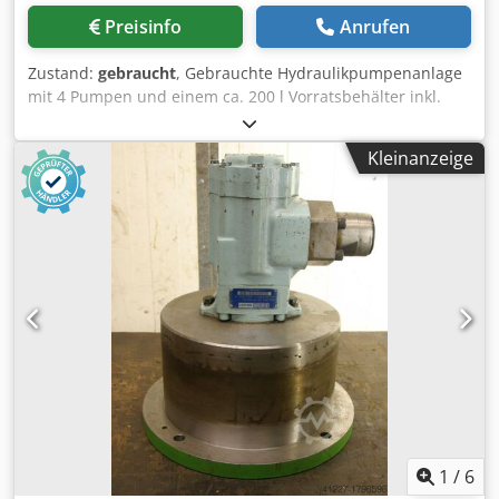
Preisinfo
Anrufen
Zustand:
gebraucht
, Gebrauchte Hydraulikpumpenanlage
mit 4 Pumpen und einem ca. 200 l Vorratsbehälter inkl.
Auffangwanne Dedpjzi Sn Asfx Ac Newa
Kleinanzeige
1
/
6