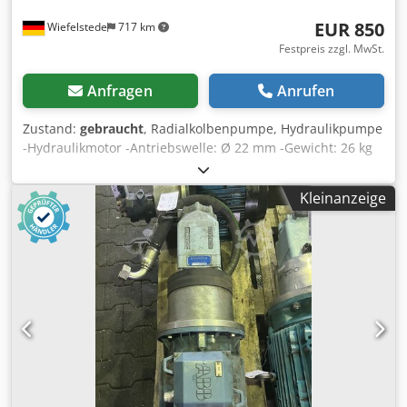
EUR 850
Wiefelstede
717 km
Festpreis zzgl. MwSt.
Anfragen
Anrufen
Zustand:
gebraucht
, Radialkolbenpumpe, Hydraulikpumpe
-Hydraulikmotor -Antriebswelle: Ø 22 mm -Gewicht: 26 kg
Dwsdpfx Asb A Iycsc Noa -Abmessungen: 330 x 170 x 180
mm
Kleinanzeige