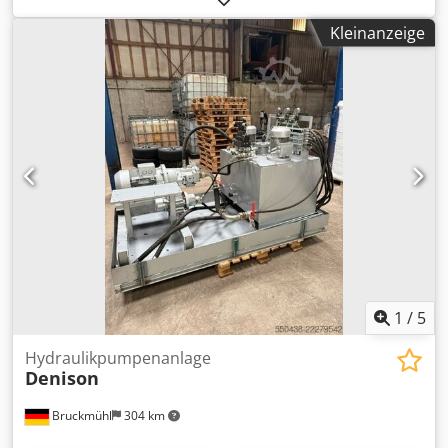
Abmessungen: 470/260/320 mm -Gewicht: 130 kg
Kleinanzeige
1
/
5
Hydraulikpumpenanlage
Denison
Bruckmühl
304 km