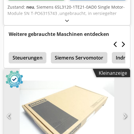
Zustand:
neu
, Siemens 6SL3120-1TE21-0AD0 Single Motor-
Module SN T-PO6315743 ,ungebraucht, in versiegelter
Originalverpackung, 100% funktionsfähig, Lieferumfang
gem. Fotos Chsdpfsx Euz Tjx Ak Aja
Weitere gebrauchte Maschinen entdecken
r
Steuerungen
Siemens Servomotor
Indram
Kleinanzeige