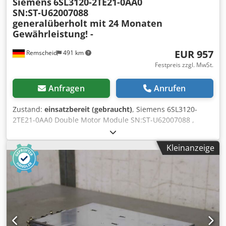
Siemens
6SL3120-2TE21-0AA0
SN:ST-U62007088
generalüberholt mit 24 Monaten
Gewährleistung! -
EUR 957
Remscheid
491 km
Festpreis zzgl. MwSt.
Anfragen
Anrufen
Zustand:
einsatzbereit (gebraucht)
, Siemens 6SL3120-
2TE21-0AA0 Double Motor Module SN:ST-U62007088 ,
fachgerecht komplett überholt und getestet mit 24
Monaten Gewährleistung, 100% funktionsfähig,
Kleinanzeige
Lieferumfang gem. Fotos,Für diesen Artikel gelten nicht die
vereinbarten Verkaufsrabatte. Preis bitte separat erfragen!
Cjdpfxsxaha As Ak Aoha