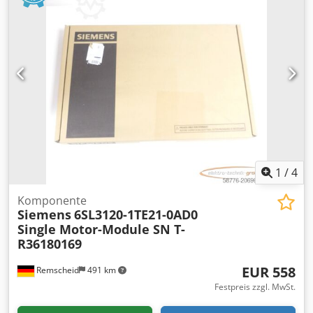
1
/
4
Komponente
Siemens
6SL3120-1TE21-0AD0
Single Motor-Module SN T-
R36180169
EUR 558
Remscheid
491 km
Festpreis zzgl. MwSt.