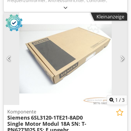
Frequenzumformer, Antriebsumrichter, Controller,
Variable Speed Drive Chedpfechk Idsx Ak Asa -Siemens:
Sinamics S120 Single Motor Module 6SL3120-1TE21-0AA3 -
Kleinanzeige
max. Leistung: kW -Eingang: DC 600 V -Ausgang: 3 AC 400 V
9 A -Anzahl: 1 Stück vorhanden -Abmessungen:
500/50/H270 mm -Gewicht: 5,0 kg
1
/
3
Komponente
Siemens
6SL3120-1TE21-8AD0
Single Motor Modul 18A SN: T-
PN6273025 FS: E ungebr.