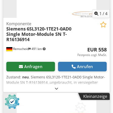
1
/
4
Komponente
Siemens
6SL3120-1TE21-0AD0
Single Motor-Module SN T-
R16136914
EUR 558
Remscheid
491 km
Festpreis zzgl. MwSt.
Anfragen
Anrufen
Zustand:
neu
, Siemens 6SL3120-1TE21-0AD0 Single Motor-
Module SN T-R16136914 ,ungebraucht, in versiegelter
Originalverpackung, 100% funktionsfähig, Lieferumfang
gem. Fotos Codpfx Aex Eu Adsk Ajha
Kleinanzeige