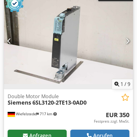
0AAO -Eingang: DC 600 V -Ausgang: 3 AC 400 V 3 A/3 A -
Abmessungen: 480/50/H270 mm -Gewicht: 5,5 kg
1
/
9
Double Motor Module
Siemens
6SL3120-2TE13-0AD0
EUR 350
Wiefelstede
717 km
Festpreis zzgl. MwSt.
Anfragen
Anrufen