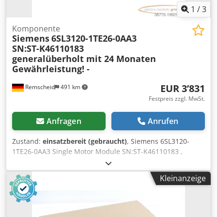
1
/
3
Komponente
Siemens
6SL3120-1TE26-0AA3
SN:ST-K46110183
generalüberholt mit 24 Monaten
Gewährleistung! -
EUR 3’831
Remscheid
491 km
Festpreis zzgl. MwSt.
Anfragen
Anrufen
Zustand:
einsatzbereit (gebraucht)
, Siemens 6SL3120-
1TE26-0AA3 Single Motor Module SN:ST-K46110183 ,
fachgerecht komplett überholt und getestet mit 24
Monaten Gewährleistung, 100% funktionsfähig,
Kleinanzeige
Lieferumfang gem. Fotos,Für diesen Artikel gelten nicht die
vereinbarten Verkaufsrabatte. Preis bitte separat erfragen!
Chedpfx Akjxahacj Aoa