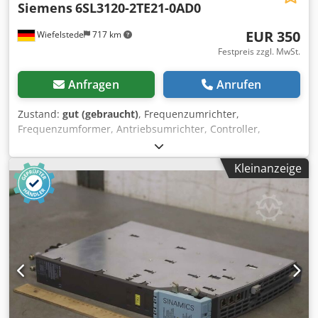
Siemens
6SL3120-2TE21-0AD0
EUR 350
Wiefelstede
717 km
Festpreis zzgl. MwSt.
Anfragen
Anrufen
Zustand:
gut (gebraucht)
, Frequenzumrichter,
Frequenzumformer, Antriebsumrichter, Controller,
Variable Speed Drive, Single Motor Module, Double Motor
Module -Hersteller: Siemens, Sinamics Double Motor
Kleinanzeige
Module -Typ: 6SL3120-2TE21-0AD0 -Eingang: DC 510-720 V
22 A -Ausgang: 3 AC 0-480 V 9A/9A 0-550 Hz A -Anzahl: 10x
Modul vorhanden -Preis: pro Stück -Abmessungen:
420/50/H270 mm -Gewicht: 4,8 kg/St. Chodpfx Ajxnkgbok
Asa