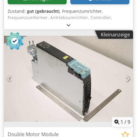
Zustand:
gut (gebraucht)
, Frequenzumrichter,
Frequenzumformer, Antriebsumrichter, Controller,
Variable Speed Drive, Single Motor Module, Double Motor
Module -Hersteller: Siemens, Sinamics Double Motor
Kleinanzeige
Module -Typ: 6SL3120-2TE13-OADO Cjdpfx Asxnkanok Aeha
-Eingang: DC 510-720 V 7,2A -Ausgang: 3 AC 0-480 V 3A/3A
0-550 Hz A -Anzahl: 8x Modul vorhanden -Preis: pro Stück -
Abmessungen: 420/50/H270 mm -Gewicht: 4,6 kg/St.
1
/
9
Double Motor Module