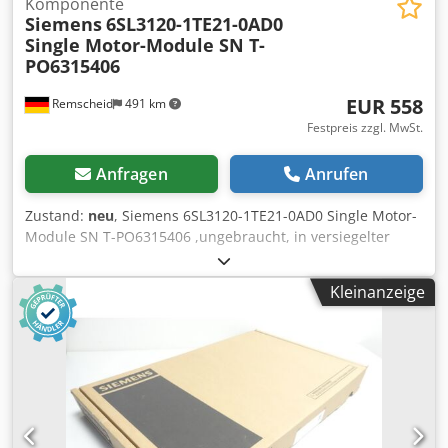
Komponente
Siemens
6SL3120-1TE21-0AD0
Single Motor-Module SN T-
PO6315406
EUR 558
Remscheid
491 km
Festpreis zzgl. MwSt.
Anfragen
Anrufen
Zustand:
neu
, Siemens 6SL3120-1TE21-0AD0 Single Motor-
Module SN T-PO6315406 ,ungebraucht, in versiegelter
Originalverpackung, 100% funktionsfähig, Lieferumfang
gem. Fotos Cedoxag Tzspfx Ak Aeha
Kleinanzeige