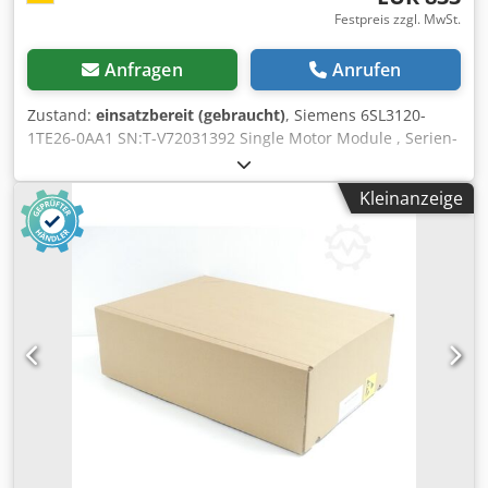
Festpreis zzgl. MwSt.
Anfragen
Anrufen
Zustand:
einsatzbereit (gebraucht)
, Siemens 6SL3120-
1TE26-0AA1 SN:T-V72031392 Single Motor Module , Serien-
Nr. gemäß Foto , gebraucht, starke Gebrauchsspuren,
100% funktionsfähig Chedjxag U Eepfx Ak Aja
Kleinanzeige