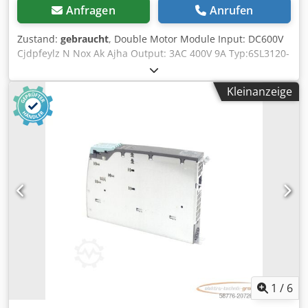
Anfragen
Anrufen
Zustand:
gebraucht
, Double Motor Module Input: DC600V
Cjdpfeylz N Nox Ak Ajha Output: 3AC 400V 9A Typ:6SL3120-
1TE21-0AA4
Kleinanzeige
1
/
6