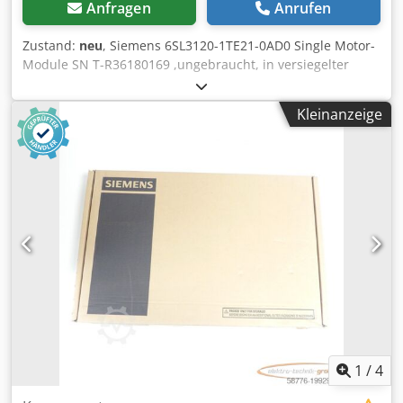
Anfragen
Anrufen
Zustand:
neu
, Siemens 6SL3120-1TE21-0AD0 Single Motor-
Module SN T-R36180169 ,ungebraucht, in versiegelter
Originalverpackung, 100% funktionsfähig, Lieferumfang
gem. Fotos Chodpfx Aksx Dxg Ue Aoa
Kleinanzeige
1
/
4