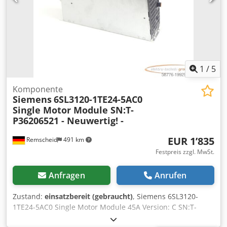
1
/
5
Komponente
Siemens
6SL3120-1TE24-5AC0
Single Motor Module SN:T-
P36206521 - Neuwertig! -
EUR 1’835
Remscheid
491 km
Festpreis zzgl. MwSt.
Anfragen
Anrufen
Zustand:
einsatzbereit (gebraucht)
, Siemens 6SL3120-
1TE24-5AC0 Single Motor Module 45A Version: C SN:T-
P36206521 , neuwertig, war nie in Betrieb, 100%