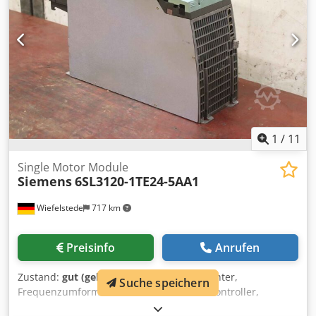
1
/
11
Single Motor Module
Siemens
6SL3120-1TE24-5AA1
Wiefelstede
717 km
Preisinfo
Anrufen
Zustand:
gut (gebraucht)
, Frequenzumrichter,
Suche speichern
Frequenzumformer, Antriebsumrichter, Controller,
Variable Speed Drive, Single Motor Module, Double Motor