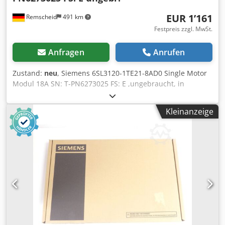
EUR 1’161
Remscheid
491 km
Festpreis zzgl. MwSt.
Anfragen
Anrufen
Zustand:
neu
, Siemens 6SL3120-1TE21-8AD0 Single Motor
Modul 18A SN: T-PN6273025 FS: E ,ungebraucht, in
versiegelter Originalverpackung, 100% funktionsfähig,
Lieferumfang gem. Fotos Chedoxag T Iepfx Ak Aea
Kleinanzeige