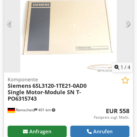
1
/
4
Komponente
Siemens
6SL3120-1TE21-0AD0
Single Motor-Module SN T-
PO6315743
EUR 558
Remscheid
491 km
Festpreis zzgl. MwSt.
Anfragen
Anrufen