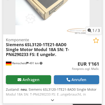
1
/
3
Komponente
Siemens
6SL3120-1TE21-8AD0
Single Motor Modul 18A SN: T-
PN6290233 FS: E ungebr.
EUR 1’161
Remscheid
491 km
Festpreis zzgl. MwSt.
Anfragen
Anrufen
Zustand:
neu
, Siemens 6SL3120-1TE21-8AD0 Single Motor
Modul 18A SN: T-PN6290233 FS: E ,ungebraucht, in
versiegelter Originalverpackung, 100% funktionsfähig,
Lieferumfang gem. Fotos Csdpfx Akox Dxhle Asha