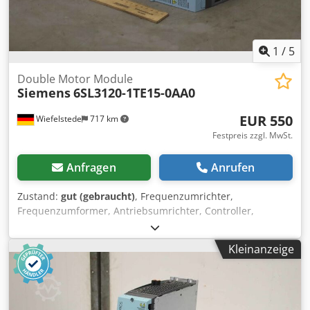
1
/
5
Double Motor Module
Siemens
6SL3120-1TE15-0AA0
EUR 550
Wiefelstede
717 km
Festpreis zzgl. MwSt.
Anfragen
Anrufen
Zustand:
gut (gebraucht)
, Frequenzumrichter,
Frequenzumformer, Antriebsumrichter, Controller,
Variable Speed Drive, Single Motor Module, Double Motor
Module -Hersteller: Siemens, Sinamics Double Motor
Kleinanzeige
Module -Typ: 6SL3120-1TE15-0AA0 -Eingang: DC 600 V -
Ausgang: 3 AC 400 V 5 A Chodpfjhzh Ehjx Ak Aoa -
Abmessungen: 480/50/H270 mm -Gewicht: 5,0 kg