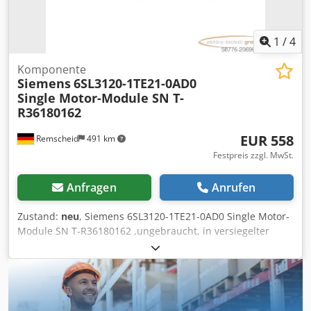
1
/
4
Komponente
Siemens
6SL3120-1TE21-0AD0
Single Motor-Module SN T-
R36180162
EUR 558
Remscheid
491 km
Festpreis zzgl. MwSt.
Anfragen
Anrufen
Zustand:
neu
, Siemens 6SL3120-1TE21-0AD0 Single Motor-
Module SN T-R36180162 ,ungebraucht, in versiegelter
Originalverpackung, 100% funktionsfähig, Lieferumfang
gem. Fotos Csdpjx Dxg Isfx Ak Aoha