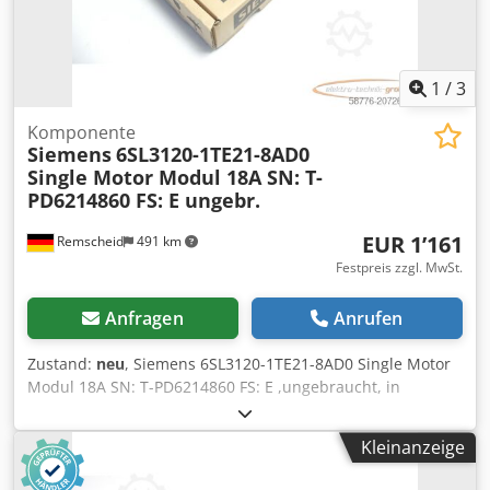
1
/
3
Komponente
Siemens
6SL3120-1TE21-8AD0
Single Motor Modul 18A SN: T-
PD6214860 FS: E ungebr.
EUR 1’161
Remscheid
491 km
Festpreis zzgl. MwSt.
Anfragen
Anrufen
Zustand:
neu
, Siemens 6SL3120-1TE21-8AD0 Single Motor
Modul 18A SN: T-PD6214860 FS: E ,ungebraucht, in
versiegelter Originalverpackung, 100% funktionsfähig,
Lieferumfang gem. Fotos Cjdpfx Asx Eu Aksk Ajha
Kleinanzeige