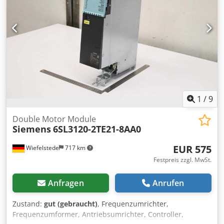
1
/
9
Double Motor Module
Siemens
6SL3120-2TE21-8AA0
EUR 575
Wiefelstede
717 km
Festpreis zzgl. MwSt.
Anfragen
Anrufen
Zustand:
gut (gebraucht)
, Frequenzumrichter,
Frequenzumformer, Antriebsumrichter, Controller,