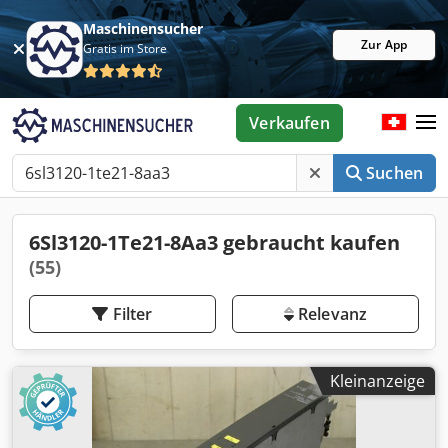
Maschinensucher
Zur App
Gratis im Store
Verkaufen
Suchen
6Sl3120-1Te21-8Aa3 gebraucht kaufen
(55)
Filter
Relevanz
Kleinanzeige