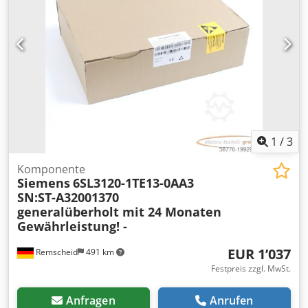
1
/
3
Komponente
Siemens
6SL3120-1TE13-0AA3
SN:ST-A32001370
generalüberholt mit 24 Monaten
Gewährleistung! -
EUR 1’037
Remscheid
491 km
Festpreis zzgl. MwSt.
Anfragen
Anrufen