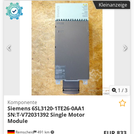
funktionsfähig, Lieferumfang gem. Fotos,Für diesen Artikel
Kleinanzeige
gelten nicht die vereinbarten Verkaufsrabatte. Preis bitte
separat erfragen! Chsdpfsxag Urox Ak Aoa
1
/
3
Komponente
Siemens
6SL3120-1TE26-0AA1
SN:T-V72031392 Single Motor
Module
EUR 833
Remscheid
491 km