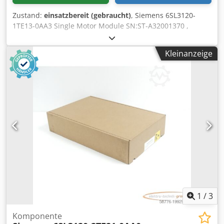
Zustand:
einsatzbereit (gebraucht)
, Siemens 6SL3120-
1TE13-0AA3 Single Motor Module SN:ST-A32001370 ,
fachgerecht komplett überholt und getestet mit 24
Monaten Gewährleistung, 100% funktionsfähig,
Kleinanzeige
Lieferumfang gem. Fotos,Für diesen Artikel gelten nicht die
vereinbarten Verkaufsrabatte. Preis bitte separat erfragen!
Cjdpfoxag Tusx Ak Asha
1
/
3
Komponente