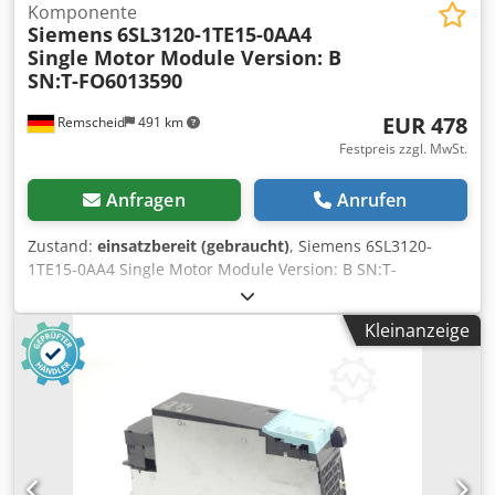
Komponente
Siemens
6SL3120-1TE15-0AA4
Single Motor Module Version: B
SN:T-FO6013590
EUR 478
Remscheid
491 km
Festpreis zzgl. MwSt.
Anfragen
Anrufen
Zustand:
einsatzbereit (gebraucht)
, Siemens 6SL3120-
1TE15-0AA4 Single Motor Module Version: B SN:T-
FO6013590 ,gebraucht, guter Erhaltungszustand, 100%
funktionsfähig, Lieferumfang gem. Fotos Cedjx Euz Hjpfx
Kleinanzeige
Ak Aeha