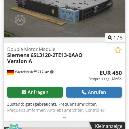
1
/
5
Double Motor Module
Siemens
6SL3120-2TE13-0AAO
Version A
EUR 450
Wiefelstede
717 km
Festpreis zzgl. MwSt.
Anfragen
Anrufen
Zustand:
gut (gebraucht)
, Frequenzumrichter,
Frequenzumformer, Antriebsumrichter, Controller,
Variable Speed Drive, Single Motor Module, Double Motor
Module -Hersteller: Siemens, Sinamics Double Motor
Kleinanzeige
Module Csdpfehzh Ezsx Ak Aoha -Typ: 6SL3120-2TE13-