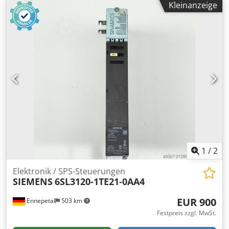
Kleinanzeige
1
/
2
Elektronik / SPS-Steuerungen
SIEMENS
6SL3120-1TE21-0AA4
EUR 900
Ennepetal
503 km
Festpreis zzgl. MwSt.