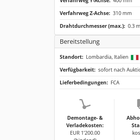
Verfahrweg Y-Achse:
400 mm
Verfahrweg Z-Achse:
310 mm
Drahtdurchmesser (max.):
0.3 
Bereitstellung
Standort:
Lombardia, Italien
Verfügbarkeit:
sofort nach Aukt
Lieferbedingungen:
FCA
Demontage- &
Abho
Verladekosten:
Sta
EUR 1’200.00
kos