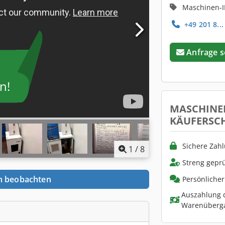
Maschinen-I
+49 201 8...
Anfrage 
n!
MASCHINE
KÄUFERSC
Sichere Zah
1
/
8
Streng geprü
n beobachten
Persönliche
Auszahlung d
Warenüberg