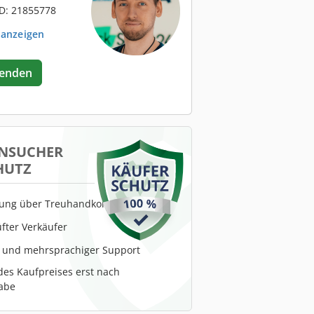
D: 21855778
 anzeigen
senden
NSUCHER
HUTZ
lung über Treuhandkonto
fter Verkäufer
r und mehrsprachiger Support
es Kaufpreises erst nach
abe