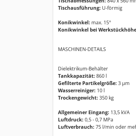
Tischabmessungen:
840 x 560 m
Tischausführung:
U-förmig
Konikwinkel:
max. 15°
Konikwinkel bei Werkstückhöhe
MASCHINEN-DETAILS
Dielektrikum-Behälter
Tankkapazität:
860 l
Gefilterte Partikelgröße:
3 µm
Wasserreiniger:
10 l
Trockengewicht:
350 kg
Allgemeiner Eingang:
13,5 kVA
Luftdruck:
0,5 - 0,7 MPa
Luftverbrauch:
75 l/min oder me