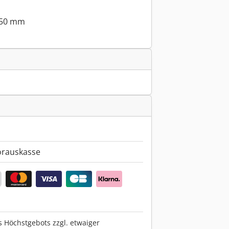
150 mm
orauskasse
s Höchstgebots zzgl. etwaiger