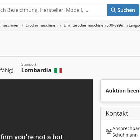
Suchen
gmaschinen
Erodiermaschinen
Drahterodiermaschinen 500-699mm Läng
Standort
Lombardia
sfähig)
Auktion been
Kontakt
Ansprechpart
Schuhmann