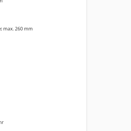
m
:
max. 260 mm
hr