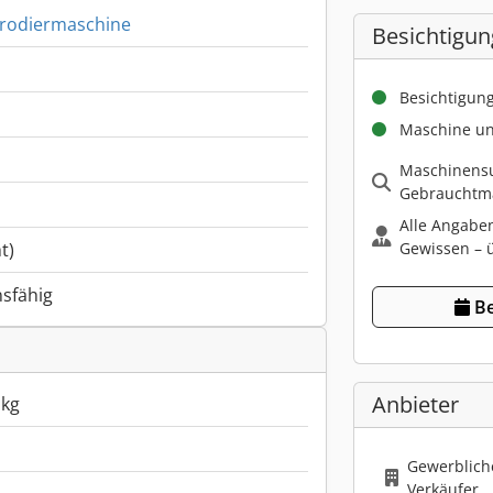
rodiermaschine
Besichtigun
Besichtigun
Maschine un
Maschinensu
Gebrauchtma
Alle Angabe
Gewissen – ü
t)
nsfähig
Be
Anbieter
 kg
Gewerbliche
Verkäufer