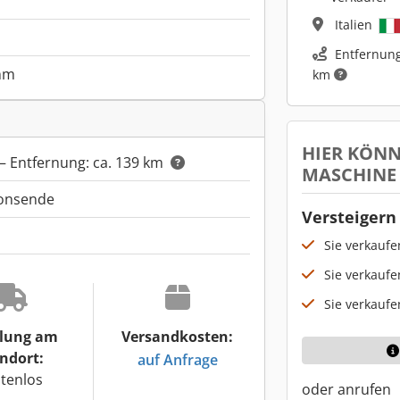
Italien
Entfernung
mm
km
HIER KÖNN
– Entfernung: ca. 139 km
MASCHINE
ionsende
Versteigern 
Sie verkauf
Sie verkaufe
Sie verkaufe
lung am
Versandkosten:
ndort:
auf Anfrage
tenlos
oder anrufen