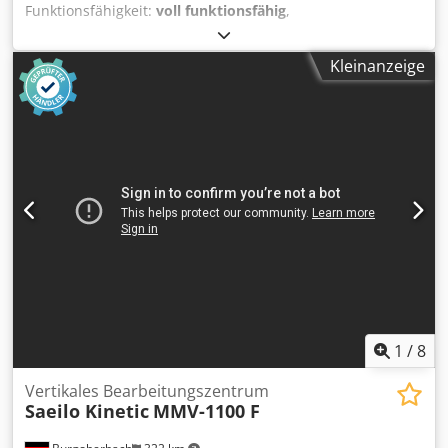
Funktionsfähigkeit:
voll funktionsfähig
,
Maschinen-/Fahrzeugnummer:
533143283
, Verfahrweg X-
Achse:
2’000 mm
, Verfahrweg Y-Achse:
750 mm
,
Kleinanzeige
Verfahrweg Z-Achse:
750 mm
, Steuerungshersteller:
MAZATROL
, Werkstückhöhe (max.):
750 mm
,
Werkstückgewicht (max.):
3’000 kg
, Tischbreite:
800 mm
,
Tischlänge:
2’240 mm
, Gesamtgewicht:
14’000 kg
, Mazak
MTV-815/80 • Tischgröße: 2.240 mm × 810 mm • Maximale
Tisch-/Werkstückbelastung: 3.000 kg gleichmäßig verteilt
Dsdpfx Aex E Twaoi Tjkr • Maximale Spindeldrehzahl: 40 –
6.000 min⁻¹ • Spindelaufnahme: SK 50 • Spindelleistung/-
drehmoment (Standard): z. B. 18,5 kW und 759 Nm bei 40
% Einschaltdauer / 30-Minuten-Nennwert; bei
Hochleistungsversion: 26 kW und 1.067 Nm. Alle Angaben
ohne Gewähr
1
/
8
Vertikales Bearbeitungszentrum
Saeilo Kinetic
MMV-1100 F