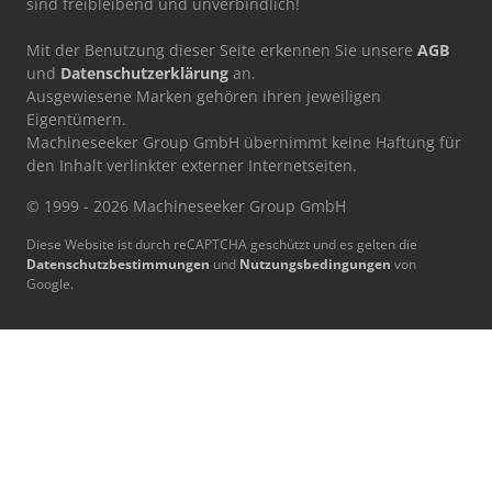
sind freibleibend und unverbindlich!
Mit der Benutzung dieser Seite erkennen Sie unsere
AGB
und
Datenschutzerklärung
an.
Ausgewiesene Marken gehören ihren jeweiligen
Eigentümern.
Machineseeker Group GmbH übernimmt keine Haftung für
den Inhalt verlinkter externer Internetseiten.
© 1999 - 2026 Machineseeker Group GmbH
Diese Website ist durch reCAPTCHA geschützt und es gelten die
Datenschutzbestimmungen
und
Nutzungsbedingungen
von
Google.