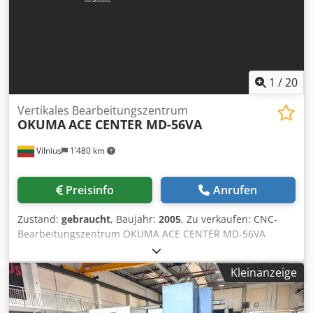
Ausstattung - Spaeneförderer MAYFRAN -
Künkmittelanlage - Spindelkühler - Transformator - Mac
NAVI - TAS-C - Maschinenfüsse - Dokumentation Die
Maschine wird wegen Firmenauslösung abgegeben. Noch
unter Strom in Ungarn.
1
/
20
Vertikales Bearbeitungszentrum
OKUMA
ACE CENTER MD-56VA
Vilnius
1’480 km
Preisinfo
Anrufen
Zustand:
gebraucht
, Baujahr:
2005
, Zu verkaufen: CNC-
Bearbeitungszentrum OKUMA ACE CENTER MD-56VA
(Baujahr 2005) Zustand: gut, technisch einwandfrei.
Hersteller: OKUMA Corporation (Japan) Modell: ACE
Kleinanzeige
CENTER MD-56VA Baujahr: 2005 Zuverlässiges vertikales
CNC-Bearbeitungszentrum zum präzisen Fräsen, Bohren
und Gewindeschneiden von Metallteilen. OKUMA ist einer