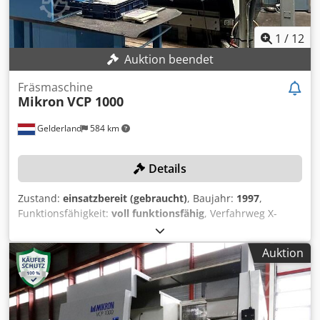
1
/
12
Auktion beendet
Fräsmaschine
Mikron
VCP 1000
Gelderland
584 km
Details
Zustand:
einsatzbereit (gebraucht)
, Baujahr:
1997
,
Funktionsfähigkeit:
voll funktionsfähig
, Verfahrweg X-
Achse:
1’000 mm
, Verfahrweg Y-Achse:
750 mm
,
Verfahrweg Z-Achse:
750 mm
, Spindeldrehzahl (max.):
Auktion
12’000 U/min
, Anzahl der Achsen:
3
, TECHNISCHE DETAILS
Verfahrweg X-Achse: 1.000 mm Verfahrweg Y-Achse: 750
mm Verfahrweg Z-Achse: 750 mm Werkzeugaufnahme:
ISO40 Max. Spindeldrehzahl: 12.000 U/min MASCHINEN-
DETAILS Ansteuerung: CNC Leistung: 22,0 kW Anzahl