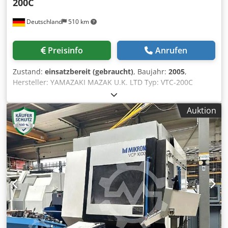
200C
Deutschland
510 km
Preisinfo
Anrufen
Zustand:
einsatzbereit (gebraucht)
, Baujahr:
2005
,
Hersteller: YAMAZAKI MAZAK U.K. LTD Typ: VTC-200C
Baujahr: 2005 Steuerung: Mazatrol 640 M
Maschinengewicht ca.: 8.260 kg Werkzeugaufnahme: SK 40
Auktion
x-Weg: 1.660 mm y-Weg: 510 mm z-Weg: 510 mm
Drehzahlbereich: 12.000 U/min Tischgröße: 2.000 × 510
mm Dsdpfx Aioxk U R Nj Tjkr Anzahl der Werkzeuge im
Magazin: 24 Plätze