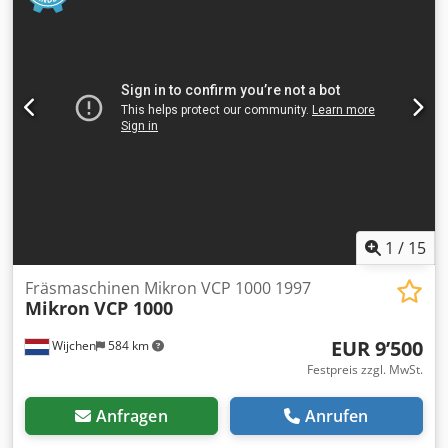
1
/
15
Fräsmaschinen Mikron VCP 1000 1997
Mikron
VCP 1000
EUR 9’500
Wijchen
584 km
Festpreis zzgl. MwSt.
Anfragen
Anrufen