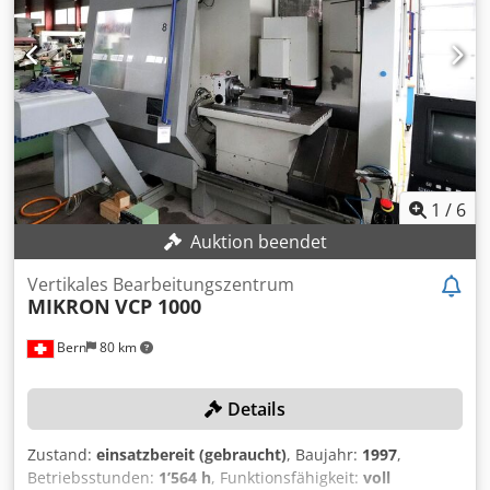
Achsen: 3 Dsdpfx Ajy Rxqvoi Tekr Gewicht: 10.500 kg
1
/
6
Auktion beendet
Vertikales Bearbeitungszentrum
MIKRON
VCP 1000
Bern
80 km
Details
Zustand:
einsatzbereit (gebraucht)
, Baujahr:
1997
,
Betriebsstunden:
1’564 h
, Funktionsfähigkeit:
voll