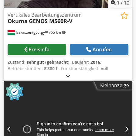
1
/
10
Vertikales Bearbeitungszentrum
Okuma
GENOS M560R-V
Iszkaszentgyörgy
765 km
Preisinfo
Anrufen
Zustand:
sehr gut (gebraucht)
, Baujahr:
2016
,
Betriebsstunden:
8’800 h
, Funktionsfähigkeit:
voll
funktionsfähig
, Steuerung OSP-P300M-R Tischabmessung
1300 x 560 mm Tischbelastung max 900 Kg X-Weg 1050
Kleinanzeige
mm Y-Weg 560 mm Z-Weg 460 mm Abstand zwische
Spindelnase und Tischflaeche 150 – 610 mm
Spindeldrehzahl 12000 U/Min Eilgaenge: X/Y: 40 M/Min, Z:
32 M/Min Antriebsleistung 22/18,5 kW Aufnahme Bt40 /
MAS 403 Dsdpfx Aijy T Nfce Tskr Magazin 32-fach Max.
Werkzeuglaenge 300 mm Max. Wekzeuggewicht 8 Kg Max.
Werkzeugdurchmesser D80 mm Gewicht 7500 Kg
Abmessungen LxBxH = 3200 x 2510 x 2750 mm Zubehör,