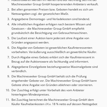
und elektrische Schaltpläne - Zuführband - 2
Machineseeker Group GmbH kooperierenden Anbieters verkauft.
Roboterzellen - 2 Kameragehäuse - Förderbänder
Bei allen genannten Preisen bzw. Geboten handelt es sich um
Abmessungen im kompletten Zustand mit Zuführung:
Nettoangaben zzgl. der gesetzlichen MwSt.
Länge x Breite x Höhe: 19,50 Meter x 2,70 Meter x 2,95
Angegebene Demontage- und Verladekosten sind bindend.
Meter Transport und Demontage können von uns
Alle inhaltlichen Angaben erfolgen nach bestem Wissen und
angeboten werden. Diese große Roboterzelle ist für hohe
Gewissen – die Machineseeker Group GmbH empfiehlt
Geschwindigkeiten und größere Produkte geeignet. Bei
grundsätzlich die Besichtigung von Gebrauchtmaschinen.
Fragen oder Anmerkungen können Sie sich gerne an uns
Die Laufzeit einer Auktion kann jederzeit ohne Angabe von
wenden. Mit freundlichen Grüßen, Leo Holland
Gründen angepasst werden.
Die Abgabe von Geboten ist gewerblichen Kaufinteressenten
vorbehalten. Veräußerung ausschließlich an gewerbliche Käufer.
Durch Abgabe eines Gebots erklärt sich der Kaufinteressent in
Bezug auf die Auktionsware als fachkundig und informiert.
Abgegebene Einzelgebote beziehungsweise Maximalgebote sind
verbindlich.
Die Machineseeker Group GmbH behält sich die Prüfung
eingehender Gebote vor. Die Machineseeker Group GmbH kann
Gebote ohne Angabe von Gründen ablehnen oder stornieren.
Der Zuschlag erfolgt unter Vorbehalt des vom Anbieter
hinterlegten Mindestpreises.
Bei Zuschlag berechnet die Machineseeker Group GmbH dem
Käufer Kaufnebenkosten i.H.v. 18 % netto auf dessen Nettogebot