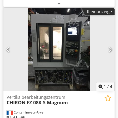
Y-Achse: 450 mm Z-Achse: 450 mm Max. Werkzeuggewicht:
260 kg Drehzahl Spindel: 12000 1/min Max.
Kleinanzeige
Tischbelastung: 380 kg Gewicht, ca.: 6500 kg Abmessungen
(TxBxH), ca.: 2000 x 2200 x 2400 mm Ausstattung: Dwedpfx
Afot Hr Aho Eea - Steuerung Heidenhain TNC 430 - 4-Achse
von SMP (Frankreich)
1
/
4
Vertikalbearbeitungszentrum
CHIRON
FZ 08K S Magnum
Contamine-sur-Arve
164 km