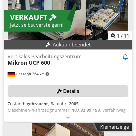
VERKAUFT
Jetzt selbst versteigern!
1
/
11
Auktion beendet
Vertikales Bearbeitungszentrum
Mikron
UCP 600
Hessen
364 km
Details
Zustand:
gebraucht
, Baujahr:
2005
,
Maschinen-/Fahrzeugnummer:
107.32.99.158
, Verfahrweg
X-Achse:
530 mm
, Verfahrweg Y-Achse:
450 mm
,
Verfahrweg Z-Achse:
450 mm
, Steuerungsmodell:
Kleinanzeige
Heidenhain iTNC 530
, Spindeldrehzahl (max.):
12’000
U/min
, Kein Mindestpreis - garantierter Verkauf zum