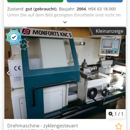
Zustand:
gut (gebraucht)
, Baujahr:
2004
, HSK 63 18.000
U/min Die auf dem Bild gezeigten Einzelteile sind nicht im
Lieferumfang enthalten. Dwjdoznmifspfx Af Eea
Kleinanzeige
1
/
1
Drehmaschine - zyklengesteuert