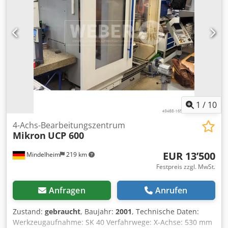
kg Betriebsstunden: 57.098 h Späneförderer: Ja
Kühlmitteleinrichtung: Ja Spindelstunden: 3.003 h
Reitstock: Nein Raumbedarf ca.: 6.820 × 4.800 × 2.810 mm
Verfahrweg Z-Achse: 450 mm Tischgröße: Ø 450 mm
Anzahl der Werkzeuge im Magazin: 30 Innere
Kühlmittelzufuhr: Ja Aufnahme: HSK-A63 3D Messtaster: Ja
(Blum) 5 Achsen: Ja 4 Achsen: Nein
1
/
10
4-Achs-Bearbeitungszentrum
Mikron
UCP 600
EUR 13’500
Mindelheim
219 km
Festpreis zzgl. MwSt.
Anfragen
Anrufen
Zustand:
gebraucht
, Baujahr:
2001
, Technische Daten:
Werkzeugaufnahme: SK 40 Verfahrwege: X-Achse: 530 mm