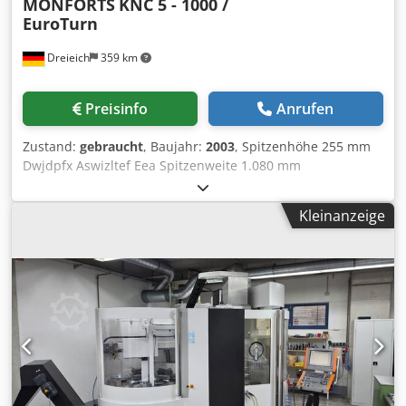
MONFORTS
KNC 5 - 1000 /
EuroTurn
Dreieich
359 km
Preisinfo
Anrufen
Zustand:
gebraucht
, Baujahr:
2003
, Spitzenhöhe 255 mm
Dwjdpfx Aswizltef Eea Spitzenweite 1.080 mm
Drehdurchmesser über Bett 500 mm Drehdurchmesser
über Support 290 mm Drehlänge 1.000 mm Steuerung
Kleinanzeige
EuroTurn Spindelbohrung 70 mm Spindelaufnahme KK 8
DIN 55027 Dreibackenfutter Durchmesser 250 mm
Bettbreite 360 mm Drehzahlbereich 2 - 2.800 U/min
Eilgang - längs/plan 10 / 5 m/min Schnellwechselhalter
PARAT Gr. 2 Antriebsleistung - Spindelmotor 11,0 kW
Aufnahmekegel in der Reitstockpinole MK 5 Pinolen-
Durchmesser 80 mm Pinolenhub 160 mm
Betriebsspannung 400 V Gesamtleistungsbedarf 16,0 kVA
Maschinengewicht ca. 3,0 t Raumbedarf ca. 2,85 x 1,60 x
1,80 m - Fabrik-Nr.: 495 / 03 - Steuerung: EuroTurn - 3-