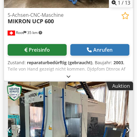
1
/
13
5-Achsen-CNC-Maschine
MIKRON
UCP 600
Root
35 km
Preisinfo
Anrufen
Zustand:
reparaturbedürftig (gebraucht)
, Baujahr:
2003
,
Teile von Hand gezeigt nicht kommen. Djdpfom Dtnrox Af
Eswa Palettenwechsler EROWA nicht kommen.
Auktion