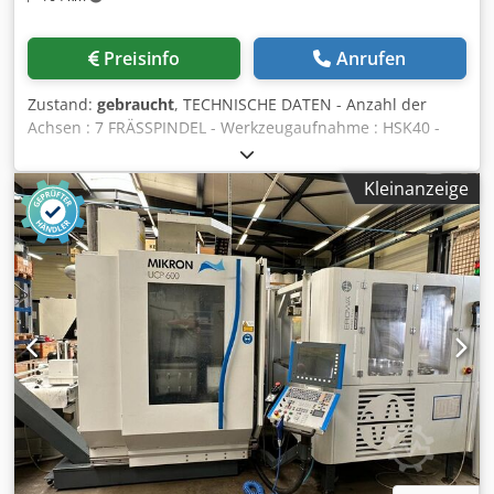
Preisinfo
Anrufen
Zustand:
gebraucht
, TECHNISCHE DATEN - Anzahl der
Achsen : 7 FRÄSSPINDEL - Werkzeugaufnahme : HSK40 -
Spindeldrehzahl : 30000 [Upm] LINEAR ACHSEN -
Verfahrweg X/Y/Z-Achsen : 450/270/310 [mm] -
Kleinanzeige
Eilganggeschwindigkeit (X/Y/Z) : 75 [m/min]
SCHWENKACHSE B - Verfahrweg : -20/+90 [Grad] -
Minimum Auflösung : 0.001 [Grad] WERKZEUGWECHSLER -
Werkzeugwechsler Typ : Parapluie - Anzahl der Werkzeuge
im Magazin : 40 DREHSPINDEL - Spindeldrehzahl : 8000
[Upm] - Max. Stangendurchmesser : 32 [mm] - Minimum
Auflösung C-Achse : 0.001 [Grad] - Verfahrweg : 360 [Grad]
ELEKTRISCHE VERSORGUNG - Versorgungsspannung : 400
[V] GEWICHT UND ABMESSUNGEN - Platzbedarf :
1500X2600 [mm] Dedpfsuhbr Tjx Af Eswa - Maschinenhöhe
: 2300 [mm] - Maschinengewicht : 2850 [kg]
MASCHINENSTUNDEN ZUBEHÖR - Steuerung : Siemens 840
D - 3-farbige Statuslampe