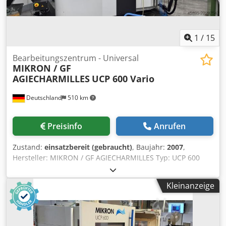
Backen-Keilstangenfutter SCHUNK -
Schnellwechselstahlhalter PARAT - Kühlmitteleinrichtung -
Maschinenleuchte
1
/
15
Bearbeitungszentrum - Universal
MIKRON / GF
AGIECHARMILLES
UCP 600 Vario
Deutschland
510 km
Preisinfo
Anrufen
Zustand:
einsatzbereit (gebraucht)
, Baujahr:
2007
,
Hersteller: MIKRON / GF AGIECHARMILLES Typ: UCP 600
Vario Baujahr: 2007 Steuerung: Heidenhain iTNC 530
Maschinengewicht ca.: 7.700 kg Werkzeugaufnahme: HSK-
Kleinanzeige
A63 Dwsdozkr Tnepfx Af Eea Spindeldrehzahlen: 20.000
1/min x-Weg: 600 mm y-Weg: 450 mm z-Weg: 450 mm
Drehzahlbereich: 20.000 1/min max. Tischbelastung: 200
kg Spindelaufnahme ISO: HSK-A63 Werkstückgewicht: 200