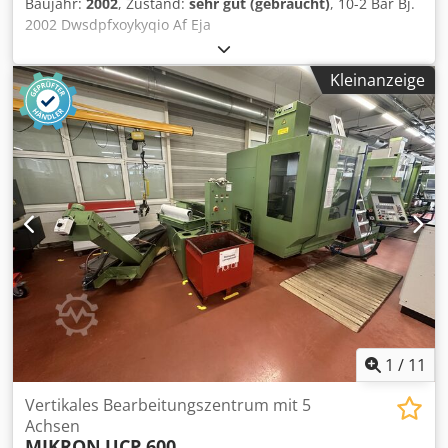
Baujahr:
2002
, Zustand:
sehr gut (gebraucht)
, 10-2 Bar Bj.
2002 Dwsdpfxoykyqio Af Eja
Kleinanzeige
1
/
11
Vertikales Bearbeitungszentrum mit 5
Achsen
MIKRON
UCP 600