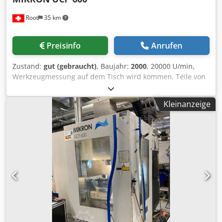
Root
35 km
Preisinfo
Anrufen
Zustand:
gut (gebraucht)
, Baujahr:
2000
, 20000 U/min,
Werkzeugmessung auf dem Tisch wird kommen, Teile von
Hand gezeigt nicht kommen. Dsdpfx Ajr Urm Sof Ejwa
Kleinanzeige