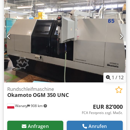
1
/
12
Rundschleifmaschine
Okamoto
OGM 350 UNC
EUR 82’000
Wanaty
908 km
FCA Festpreis zzgl. MwSt.
Anfragen
Anrufen