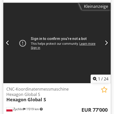
Achse:
1’020 mm
, Verfahrweg Y-Achse:
610 mm
,
Kleinanzeige
Verfahrweg Z-Achse:
610 mm
, Steuerungshersteller:
Siemens
, Steuerungsmodell:
Siemens 828D
, Gesamthöhe:
2’860 mm
, Gesamtlänge:
2’800 mm
, Gesamtbreite:
2’760
mm
, Tischbreite:
700 mm
, Tischlänge:
1’200 mm
,
Drehzahl (max.):
12’000 U/min
, Anzahl der Steckplätze im
Werkzeugmagazin:
30
, Werkzeughaltertyp des Revolvers 3:
SK 40
, Ausstattung:
Drehzahl stufenlos einstellbar,
Späneförderer
, Quaser 184 /12B Bearbeitungszentrum.
Baujahr 2015. X1020 mm Y610 mm Z610 mm. 12.000
U/min, Steuerung: Siemens 828D. Vorbereitung für vierte
Achse und Roboter. Sehr guter Zustand. Dcodezdcyyepfx
Adtsk
1
/
24
CNC-Koordinatenmessmaschine
Hexagon Global S
Hexagon
Global S
EUR 77’000
Żychlin
1’019 km