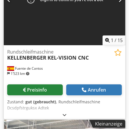
Typ MFZ-1090 90000 U/min, und Typ MFV-1230 12000-
30000 U/min - verschiedene Schleifscheibehalter Flansche
- Schleifscheibe Auswerfer - 2 Feindrehensgeräte für
aussere und innere Schleifscheiben - Seite Messtaster
MARPOSS Kel-pos - Gerät Kel-pos - Vermessungssystem
Kel-pos - 3 Backen Futter
1
/
15
Rundschleifmaschine
KELLENBERGER
KEL-VISION CNC
Fuente de Cantos
1’523 km
Preisinfo
Anrufen
Zustand:
gut (gebraucht)
, Rundschleifmaschine
Dcsdpfstrguksx Adtek
Kleinanzeige