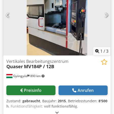
1
/
3
Vertikales Bearbeitungszentrum
Quaser
MV184P / 12B
Gyöngyös
890 km
Preisinfo
Anrufen
Zustand:
gebraucht
, Baujahr:
2015
, Betriebsstunden:
8’500
h
, Funktionsfähigkeit:
voll funktionsfähig
,
Maschinen-/Fahrzeugnummer:
119K151334
, Verfahrweg X-