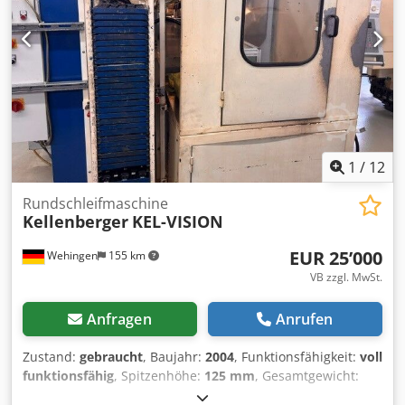
1
/
12
Rundschleifmaschine
Kellenberger
KEL-VISION
EUR 25’000
Wehingen
155 km
VB zzgl. MwSt.
Anfragen
Anrufen
Zustand:
gebraucht
, Baujahr:
2004
, Funktionsfähigkeit:
voll
funktionsfähig
, Spitzenhöhe:
125 mm
, Gesamtgewicht:
4’700 kg
, Wir bieten diese gebrauchte Kellenberger KEL-