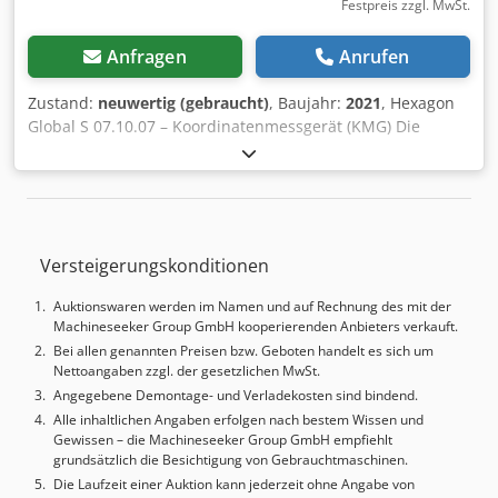
Festpreis zzgl. MwSt.
Anfragen
Anrufen
Zustand:
neuwertig (gebraucht)
, Baujahr:
2021
, Hexagon
Global S 07.10.07 – Koordinatenmessgerät (KMG) Die
Hexagon Global S ist ein hochwertiges
Koordinatenmessgerät (KMG), das für die präzise
Dimensionskontrolle von Bauteilen in der Automobil-, Luft-
und Raumfahrt-, Medizin- und
Präzisionsfertigungsindustrie entwickelt wurde. Die
Versteigerungskonditionen
Portalstruktur aus Granit und Aluminium gewährleistet
eine hohe Steifigkeit, thermische Stabilität und eine sehr
Auktionswaren werden im Namen und auf Rechnung des mit der
gute Wiederholgenauigkeit der Messungen.
Machineseeker Group GmbH kooperierenden Anbieters verkauft.
Dcodpszkkihefx Adtok Messbereich: * Achse X: 700 mm *
Bei allen genannten Preisen bzw. Geboten handelt es sich um
Achse Y: 1000 mm * Achse Z: 700 mm Die Maschine
Nettoangaben zzgl. der gesetzlichen MwSt.
ermöglicht die Durchführung von geometrischen
Angegebene Demontage- und Verladekosten sind bindend.
Messungen gemäß den GD&T-Normen, die
Alle inhaltlichen Angaben erfolgen nach bestem Wissen und
Erststückprüfung (FAI), die SPC-Analyse sowie den
Gewissen – die Machineseeker Group GmbH empfiehlt
Vergleich von Bauteilen mit einem CAD-Modell. Auf den
grundsätzlich die Besichtigung von Gebrauchtmaschinen.
Fotos zu sehende Ausstattung: * Hexagon/Leitz Messkopf
Die Laufzeit einer Auktion kann jederzeit ohne Angabe von