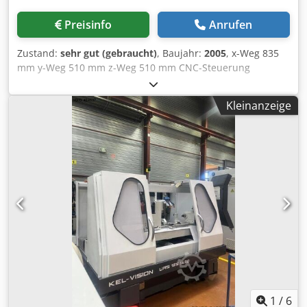
Preisinfo
Anrufen
Zustand:
sehr gut (gebraucht)
, Baujahr:
2005
, x-Weg 835
mm y-Weg 510 mm z-Weg 510 mm CNC-Steuerung
SIEMENS Tischgröße 1000 x 560 mm max. Tischbelastung
800 kg Spindelaufnahme SK 40 Spindeldrehzahlen 20 -
Kleinanzeige
8.000 U/min Vorschub stufenlos 1 - 20.000 mm/min Eilgang
20 m/min Antriebsleistung - Spindelmotor 13 / 9 kW
Werkzeugwechseleinrichtung 20 Pos Betriebsspannung
380 V Djdpfx Adeyxxyyetock Gesamtleistungsbedarf 35 kVA
Maschinengewicht ca. 4,5 t Raumbedarf ca. 3,50 x 3,50 x
2,70 m - Fabrik-Nr.: 15415015634 - Hauptspindel NEU
gelagert - Maschine EIN: 18.484 h Programm EIN: 9.153 h -
Steuerung SIEMENS - mit NC-Teilapparat (4. Achse,
Steuerung über M-Befehl) - Spänewanne (kein
Späneförderer) - Kühlmitteleinrichtung
1
/
6