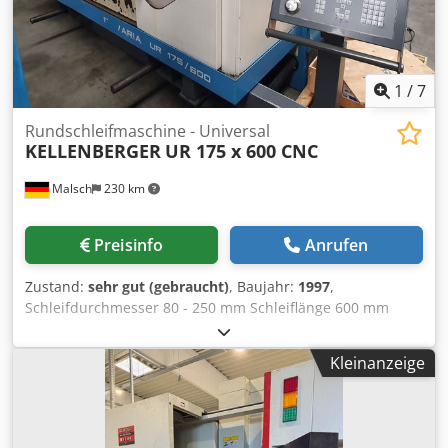
1
/
7
Rundschleifmaschine - Universal
KELLENBERGER
UR 175 x 600 CNC
Malsch
230 km
Preisinfo
Anrufen
Zustand:
sehr gut (gebraucht)
, Baujahr:
1997
,
Schleifdurchmesser 80 - 250 mm Schleiflänge 600 mm
Spitzenhöhe 175 mm Längsbewegung 750 mm
Werkstückdrehzahlen 6 - 600 U/min
Kleinanzeige
Schleifspindeldrehzahl 1500 - 3600 U/min Querbewegung -
autom. und von Hand 320 mm Steuerung Kelco 80
Maschinengewicht ca. 4,4 t Raumbedarf ca. 3,1 x 2,1 x 2,0
m Dcedoyb S Rcjpfx Adtsk