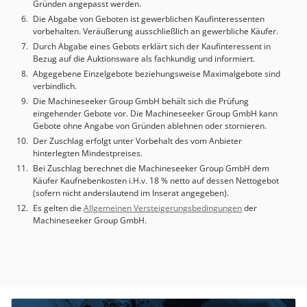
mit automatischem Stangenaustausch. * Sondenspeicher
Gründen angepasst werden.
mit verschiedenen Stangenkonfigurationen. * Joystick-
Die Abgabe von Geboten ist gewerblichen Kaufinteressenten
Steuerung für die manuelle Positionierung. * Computer
vorbehalten. Veräußerung ausschließlich an gewerbliche Käufer.
mit Hexagon-Messsoftware. * Granit-Messplatte. * Satz
Durch Abgabe eines Gebots erklärt sich der Kaufinteressent in
professioneller Spannsysteme für Bauteile. * Zusätzlicher
Bezug auf die Auktionsware als fachkundig und informiert.
Satz Verlängerungen, Adapter und Elemente zur
Abgegebene Einzelgebote beziehungsweise Maximalgebote sind
verbindlich.
Konfiguration der Sonden. * Dreikralenspannfutter zum
Spannen von Drehteilen. Anwendungen: * Messung von
Die Machineseeker Group GmbH behält sich die Prüfung
eingehender Gebote vor. Die Machineseeker Group GmbH kann
gefrästen und gedrehten Bauteilen, * Form- und
Gebote ohne Angabe von Gründen ablehnen oder stornieren.
Werkzeugkontrolle, * Messung von Automobil- und
Der Zuschlag erfolgt unter Vorbehalt des vom Anbieter
Luftfahrtteilen, * Produktionsinspektion, *
hinterlegten Mindestpreises.
Qualitätskontrolle von Serien- und Einzelstücken.
Bei Zuschlag berechnet die Machineseeker Group GmbH dem
Herstellungsjahr 2021 Softwareversion PC DIMIS 2024.2,
Käufer Kaufnebenkosten i.H.v. 18 % netto auf dessen Nettogebot
Offline- und Online-Version bis August 2026. Die Maschine
(sofern nicht anderslautend im Inserat angegeben).
befindet sich in einwandfreiem Zustand. Auf Wunsch kann
Es gelten die
Allgemeinen Versteigerungsbedingungen
der
ein Hexagon-Service zur Überprüfung, Wartung,
Machineseeker Group GmbH.
Vorbereitung und Verladung auf das Fahrzeug des Kunden
bestellt werden. Dieser Service wird zusätzlich berechnet.