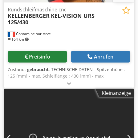
Rundschleifmaschine cnc
KELLENBERGER
KEL-VISION URS
125/430
Contamine-sur-Arve
164 km
Preisinfo
Anrufen
Zustand:
gebraucht
, TECHNISCHE DATEN - Spitzenhöhe :
125 [mm] - max. Schleiflänge : 430 [mm] - max
Durchmesser des Stückes : 249 [mm] - max Gewicht des
Stückes : 100 [kg] - Abmessungen der Schleifscheibe :
Kleinanzeige
Ø400 x 63 x 127 [mm] - Spindelgeschwindigkeit
Werkstückspindelstock : 8 - 800 [U/min] - Max Hube X, Z :
320 , 650 [mm] - Raumbedarf : 2500 x 2000 [mm] - Gewicht
: 4700 [kg] ZUBEHÖR - CN FANUC 18iTA Dsdoy Tb Aaspfx
Adtsck - Gegenspitze mit feiner Einstellung - Schleifkopf
Typ URS - Schleifkopf Orientierung jede 0.1 Grad -
Innenschleifeneinrichtung mit Spindel Ø120 mm FISCHER