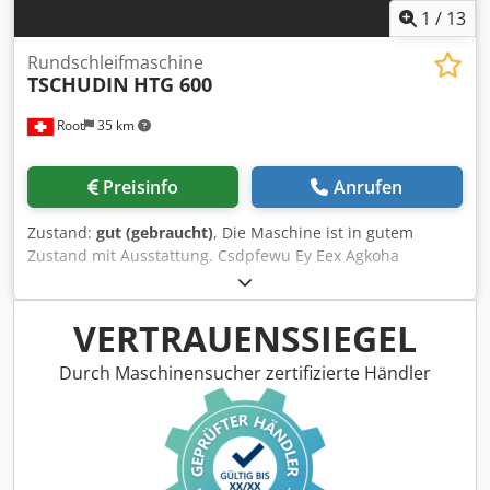
1
/
13
Rundschleifmaschine
TSCHUDIN
HTG 600
Root
35 km
Preisinfo
Anrufen
Zustand:
gut (gebraucht)
, Die Maschine ist in gutem
Zustand mit Ausstattung. Csdpfewu Ey Eex Agkoha
VERTRAUENSSIEGEL
Durch Maschinensucher zertifizierte Händler