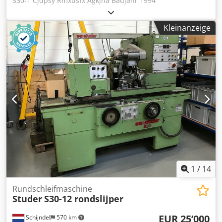
S30-1 Cjdpsy Rmxusfx Agkjha Baujahr 1994
Kleinanzeige
1
/
14
Rundschleifmaschine
Studer
S30-12 rondslijper
EUR 25’000
Schijndel
570 km