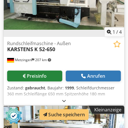
1
/
4
Rundschleifmaschine - Außen
KARSTENS
K 52-650
Metzingen
207 km
Preisinfo
Anrufen
Zustand:
gebraucht
, Baujahr:
1999
, Schleifdurchmesser
360 mm Schleiflänge 650 mm Spitzenhöhe 180 mm
Steuerung SIEMENS 840 D Gesamtleistungsbedarf 15 kW
Maschinengewicht ca. 9500 kg Raumbedarf ca. m K A R S T
Kleinanzeige
E N S CNC - gesteuerte Außen - Rundschleifmaschine Type
Suche speichern
K 52 - 650 ( 98 019 06 52051) Baujahr 1999 _____
Spitzenhöhe 180 mm Spitzenweite / Einspannlänge max.