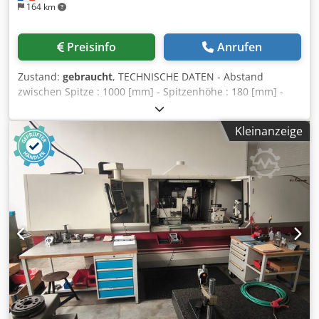
164 km
Preisinfo
Anrufen
Zustand:
gebraucht
, TECHNISCHE DATEN - Abstand
zwischen Spitze : 1000 [mm] - Spitzenhöhe : 180 [mm] -
Max. Stück Gewicht zwischen Spitzen : 100 [kg]
SCHLEIFSCHEIBE-HALTER SPINDELTSOCK - Außenschleifen
Kleinanzeige
* Leistung : 7.5 [kW] * Schleifscheibe Abmessungen :
500/80/203 [mm] STÜCKHALTER SPINDELSTOCK -
Geschwindigkeit : 10-800 [Upm] ELEKTRISCHE
VERSORGUNG - Versorgungsspannung : 400 [V] ZUBEHÖR -
Steuerung : Fanuc Oi-TF Chsdezrp Edepfx Agkea - 3-farbige
Statuslampe - Werkzeug Meßtastereinrichtung : Marposs -
Kühlmitteltank * mit Papierfilter * mit Kühlmittelkühlung