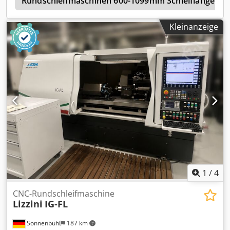
e
Rundschleifmaschinen 600-1099mm Schleiflänge
Kleinanzeige
1
/
4
CNC-Rundschleifmaschine
Lizzini
IG-FL
Sonnenbühl
187 km