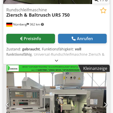
Rundschleifmaschine
Ziersch & Baltrusch
URS 750
Nürnberg
362 km
Preisinfo
Anrufen
Zustand:
gebraucht
, Funktionsfähigkeit:
voll
funktionsfähig
, Universal-Rundschleifmaschine Ziersch &
Baltrusch URS 750 (Baujahr 1984) aus einer
Betriebsauflösung. Konventionelle Außen- und
Kleinanzeige
Innenrundschleifmaschine deutscher Fertigung mit 750
mm Spitzenweite – für das Schleifen von Wellen, Zapfen
und zylindrischen Passflächen. AUSSTATTUNG & TECHNIK -
Spitzenweite: 750 mm - Außen- und Innenrundschleifen -
Schwenkbarer Schleifkopf – auch Kegelschleifen möglich -
Solide Bettbauweise, stabile Führungen, hohe
Rundlaufgenauigkeit - Digitalanzeige (DRO, Fagor)
vorhanden – siehe Fotos Ziersch & Baltrusch war ein
renommierter westdeutscher Hersteller im