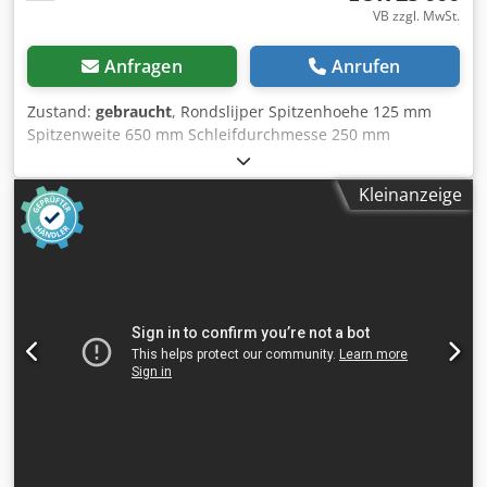
VB zzgl. MwSt.
Anfragen
Anrufen
Zustand:
gebraucht
, Rondslijper Spitzenhoehe 125 mm
Spitzenweite 650 mm Schleifdurchmesse 250 mm
Schleifscheibendurchmesse 400 mm
Gesamtleistungsbedarf 8 kw Gewicht ca. 2500 kg Dit is een
Kleinanzeige
machine van Machines4you Cedpfegfqn Nox Agksha