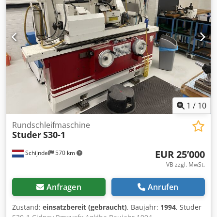
Stückhalter Spindelstock Orientierung : 360 [Grad] -
farbigem Siemens Touchpanel ähnlich Weiss/ EMAG/ GP-
Spindeldrehzahl : 20 - 400 [Upm] - Spindel innere Kegel :
Rundschleifmaschinen/ Studer/ Kellenberger/ Schaudt/
Morse 5 - Leistung : 0.9 [kW] GEGENSPITZE - Innere Kegel :
Tschudin/ Tacchella/ Dannobat/ Bahmüller / Fortuna
MK4 - Pinole Hub : 30 [mm] ELEKTRISCHE VERSORGUNG -
Versorgungsspannung : 380 [V] GEWICHT UND
ABMESSUNGEN - Platzbedarf : 2580 x 1680 [mm] Codezf
Rcdjpfx Agkeha - Maschinenhöhe : 1670 [mm] -
Maschinengewicht : 2200 [kg] ZUBEHÖR - Kühlmitteltank *
mit Papierfilter - 1 Innenschleifspindel - Kühlmittelbehalter
mit Pumpe - 1 Lünette mit drei Tasten - 1 Vorrichtung zum
Ausrichten der Innenspindel
1
/
10
Rundschleifmaschine
Studer
S30-1
EUR 25’000
Schijndel
570 km
VB zzgl. MwSt.
Anfragen
Anrufen
Zustand:
einsatzbereit (gebraucht)
, Baujahr:
1994
, Studer