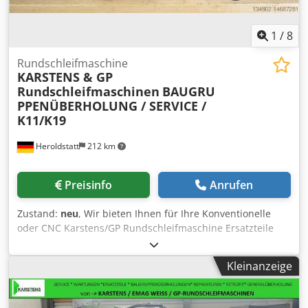
Tschudin/ Tacchella/ Dannobat
1
/
8
Rundschleifmaschine
KARSTENS & GP
Rundschleifmaschinen
BAUGRU
PPENÜBERHOLUNG / SERVICE /
K11/K19
Heroldstatt
212 km
Preisinfo
Anrufen
Zustand:
neu
, Wir bieten Ihnen für Ihre Konventionelle
oder CNC Karstens/GP Rundschleifmaschine Ersatzteile
aller Art rundum Ihren Reitstock ,Werkstückspindelstock
,Schleifspindelstock ,Kugelrollspindeln - Glasmaßstäbe -
Kleinanzeige
Schleifscheibenflansche - Antriebsmotoren - Achsantiebe (
BOSCH SIEMENS ) - Faltenbälge - Lager - K11/ K21
Zustellsteuerungen Neu und Gebraucht - Umsteuerblöcke