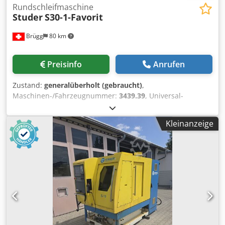
Rundschleifmaschine
Studer
S30-1-Favorit
Brügg
80 km
Preisinfo
Anrufen
Zustand:
generalüberholt (gebraucht)
,
Maschinen-/Fahrzeugnummer:
3439.39
, Universal-
Rundschleifmaschine für Außen- und Innenrundschleifen.
• Spitzenweite: 650 mm • Spitzenhöhe: 175 mm Chsdpfx
Kleinanzeige
Agoxxy A Tskja • Komplett überholt (Retrofit) – Die
Maschine wurde vollständig zerlegt und Bauteil für Bauteil
neu aufgebaut. Führungsbahnen überarbeitet, Lager
erneuert, neuer Schaltschrank und neue elektrische
Installation, komplette Neulackierung sowie geometrische
Neueinstellung für höchste Präzision. • Ausgestattet mit
digitalem Messsystem (Fagor). • Maschinenzustand
vergleichbar mit einer Neumaschine, sofort einsatzbereit. •
Umfangreiches Zubehör im Lieferumfang enthalten, wie
auf den Fotos zu sehen. • Vorführung unter Spannung und