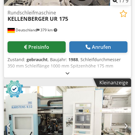
1
/
9
Rundschleifmaschine
KELLENBERGER
UR 175
Deutschland
379 km
Preisinfo
Anrufen
Zustand:
gebraucht
, Baujahr:
1988
, Schleifdurchmesser
350 mm Schleiflänge 1000 mm Spitzenhöhe 175 mm
Steuerung Kelco Maschinengewicht ca. 4 t CNC
Rundschleifmaschine Cedpjzmy Thofx Agkeha
Kleinanzeige
Kellenberger UR 175 x 1000 Baujahr 1988 Steuerung Kelco
Spitzenweite 1000 mm + mehrere Spannmittel und
Werkzeuge