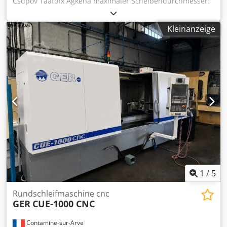
Csdpov Taafofx Agkeha maximaler Scheibendurchmesser:
320 mm Bohrung: 30mm Hersteller: TOS
Kleinanzeige
1
/
5
Rundschleifmaschine cnc
GER
CUE-1000 CNC
Contamine-sur-Arve