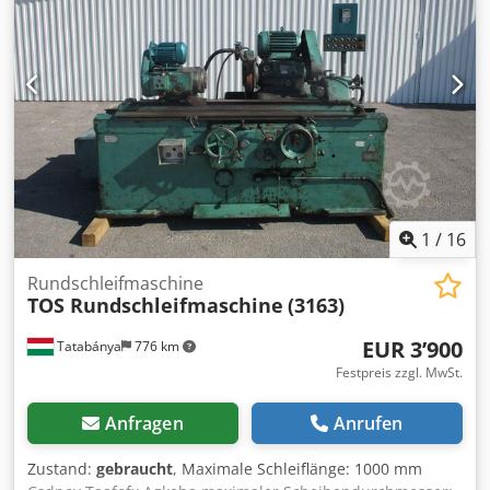
1
/
16
Rundschleifmaschine
TOS Rundschleifmaschine
(3163)
EUR 3’900
Tatabánya
776 km
Festpreis zzgl. MwSt.
Anfragen
Anrufen
Zustand:
gebraucht
, Maximale Schleiflänge: 1000 mm