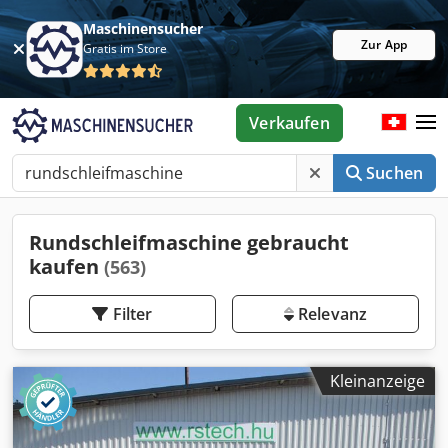
Maschinensucher
Zur App
Gratis im Store
Verkaufen
Suchen
Rundschleifmaschine gebraucht
kaufen
(563)
Filter
Relevanz
Kleinanzeige