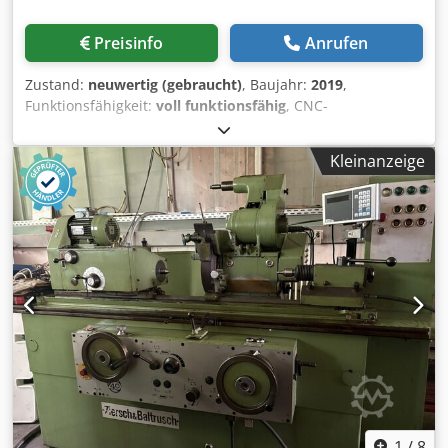
Preisinfo
Anrufen
Zustand:
neuwertig (gebraucht)
, Baujahr:
2019
,
Funktionsfähigkeit:
voll funktionsfähig
, CNC-
Rundschleifmaschine Lizzini IG-FL Baujahr: 2019 Zustand:
Absolut neuwertig, Steuerung: Siemenssteuerung 840D sl
Kleinanzeige
Ausstattung: - 2 Aussenschleifscheiben - 1
Innenschleifeinrichtung mit C-Achse und voll gesteuerter
B-Achse Csdpfx Agszmhumokoha Spitzenweite 1000 mm
Spitzenhöhe 200 mm
1
/
8