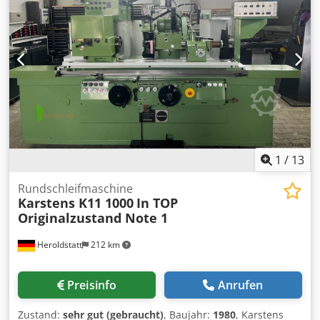
Z.Achse im Austausch..... Cedpfx Ageraibvsksha ähnlich
Weiss/ EMAG/ GP-Rundschleifmaschinen/ Studer/
Kellenberger/ Schaudt/ Tschudin/ Tacchella/ Dannobat/
Bahmüller / Fortuna
1
/
13
Rundschleifmaschine
Karstens K11 1000
In TOP
Originalzustand Note 1
Heroldstatt
212 km
Preisinfo
Anrufen
Zustand:
sehr gut (gebraucht)
, Baujahr:
1980
, Karstens