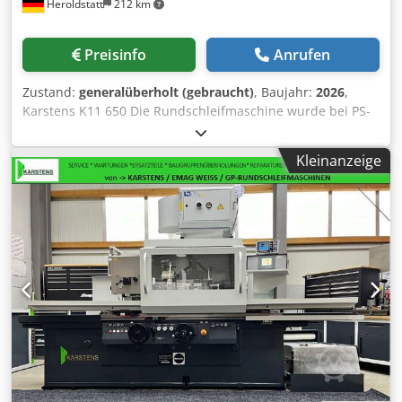
Heroldstatt
212 km
schnellen und sicheren Anfahren der Schleifposition.
Separater Antrieb für die Spindeln zum Außen- und
Innenschleifen. Vollautomatischer Arbeitsablauf,
Preisinfo
Anrufen
Zustellungsbewegung über Windrosenschalter: Eilvorlauf,
Eilrücklauf, Schleifbetrieb, Zustellstopp, mym-Zustellung.
Zustand:
generalüberholt (gebraucht)
, Baujahr:
2026
,
Automatischer Längsschleifzyklus Zentrale
Karstens K11 650 Die Rundschleifmaschine wurde bei PS-
Kühlmittelversorgung für alle Schleifstellen
Karstens komplett generalüberholt. Die Maschine ist
Werkstückspindelstock mit stufenlos regelbarem Antrieb
geprüft und in einem sehr guten Zustand. Da wir uns auf
bei mitlaufender und feststellbarer Spindel.
Kleinanzeige
Karstens Rundschleifmaschinen spezialisiert haben,
Zustellsteuerung für das Längsschleifen und
können wir Ihnen den kompletten Service (elektrisch und
Einstechschleifen, Eingabe für die Rückholung,
mechanisch) für die Maschine nach Kauf anbieten.
Zustellbeträge, Vorschübe, Ausfeuerzeiten, Leerhübe
Technische Daten: Spitzenweite: 650 mm Spitzenhöhe: 180
Digitalanzeige für X-Achse von Heidenhain
mm Werkstückgewicht: 100 Kg fliegend, 250 Kg zwischen
Papierbandfilterautomat kann auf Wunsch mit angeboten
Spitzen Schleifscheibendurchmesser: 400 mm
werden. ähnlich Weiss/ EMAG/ GP-Rundschleifmaschinen/
Werkstückspindel: MK 4, Drehzahl stufenlos regelbar 30-
Studer/ Kellenberger/ Schaudt/ Tschudin/ Tacchella/
450 U/min, Schwenkbereich 0 - 90 ° Reitstock: MK4,
Dannobat
Pinolenhub 45 mm, Zylinderfeinverstellung Pinolenkraft:
200-600 N, hydraulisch über Fußpedal bedienbar
Tischschrägstellung: 10 Grad Verstellweg Zustellspindel:
80 mm Eilgangweg: 50 mm Grobverstellung Luftkissen: 280
mm Schleifspindelmotor außen: 4 KW Schleifspindelmotor