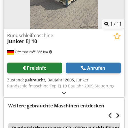
Probelauf jederzeit möglich. Verfügbarkeit: Sofort lieferbar!
1
/
11
Rundschleifmaschine
Junker
EJ 10
Oftersheim
286 km
Preisinfo
Anrufen
Zustand:
gebraucht
, Baujahr:
2005
, Junker
Rundschleifmaschine Typ EJ 10 Baujahr 2005 Steuerung
Siemens Spitzenweite 150mm Achshöhe der Zentrierspitze
100mm Werkstückmasse max. 5kg
Schleifscheibendurchmesser max. 400mm
Weitere gebrauchte Maschinen entdecken
Schleifscheibenbreite max. 63mm Bohrung der
Schleifscheibe JUNKER Spindelbund 27mm Cjdpjznx Hcsfx
Agkeha Das Angebot richtet sich ausschließlich an
Gewerbetreibende im Sinne §14 BGB