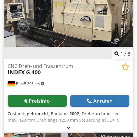
1
/
8
CNC Dreh- und Fräszentrum
INDEX
G 400
Bühl
208 km
Preisinfo
Anrufen
Zustand:
gebraucht
, Baujahr:
2002
, Drehdurchmesser
max. 420 mm Drehlänge 1250 mm Steuerung INDEX, C
200-4 D Umlaufdurchmesser 630 mm Verfahrweg x1 320
mm Verfahrweg z1 1250 mm Verfahrweg x2 170 mm
Kleinanzeige