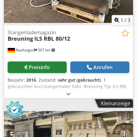
1
/
3
Stangenlademagazin
Breuning
ILS RBL 80/12
Kaufungen
507 km
Preisinfo
Anrufen
Baujahr:
2016
, Zustand:
sehr gut (gebraucht)
, 1
gebrauchter Kurzstangenlader Fabr. Breuning Typ ILS RBL
80/12 Bj. 2016 Dedpeht Rl Eefx Aiysck Spannbereich 5-80
mm Durchmesser Länge 100-1200 mm
Kleinanzeige