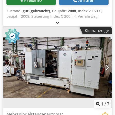
Preisinfo
Anrufen
Zustand:
gut (gebraucht)
, Baujahr:
2008
, Index V 160 G,
baujahr 2008, Steuerung Index C 200 - 4, Verfahrweg
X1/Y1/Z1 1190/120/260 mm, Verfahrweg X3/Y3/Z3
540/120/260 mm, Hauptspindel mit C Achse, Gegenspindel
Kleinanzeige
mit C Achse, Haupt / Gegenspindel Vollspannzylinder,
Spanndruck Einstellung 10 - 80 bar Haupt + Gegenspindel,
Revolver links 12 fach alle Stationen angetrieben, Revolver
rechts 12 fach alle Stationen angetrieben, Djdpfx Aiezrv
Hheysck Späneförderer, Hochdruckkühlung 20 bar,
Doppelschaltfilter bis 25 bar,
1
/
7
Mehrspindelstangenautomat