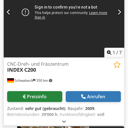
1
/
7
CNC-Dreh- und Fräszentrum
INDEX
C200
Schwabach
350 km
Preisinfo
Anrufen
Zustand:
sehr gut (gebraucht)
, Baujahr:
2009
,
Betriebsstunden:
29’000 h
, Funktionsfähigkeit:
voll
funktionsfähig
, Ausstattung:
Dokumentation/Handbuch
,
Die INDEX C200 - aus Baujahr 2009 ist ein leistungsstarker