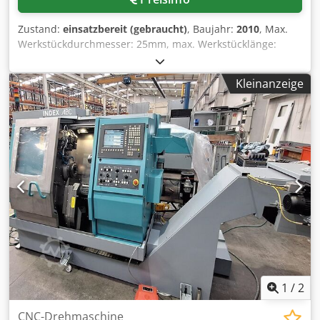
Aiyok Leistung: 25 kW bei 100 % ED / 33 kW bei 40 % ED
Drehmoment: 112 Nm bei 100 % ED / 150 Nm bei 40 % ED
Zustand:
einsatzbereit (gebraucht)
, Baujahr:
2010
, Max.
Drehzahl: 5.000 U/min C-Achse: Auflösung 0,001°
Werkstückdurchmesser: 25mm, max. Werkstücklänge:
Gegenspindel Stangendurchlass: 65 mm
100mm, max. Stangendurchmesser: 25mm, max. Hub X/Z:
Spindeldurchmesser im Vorderlager: 110 mm Spindelnase:
42mm/50mm, Eilgang: 40m/min, Anzahl Spindeln: 6,
ISO 702/1, Größe 140 Zyl. Spannfutterdurchmesser: 160
Kleinanzeige
Drehzahl: 12000U/min, Steuerung: Siemens 840D
mm Leistung: 25 kW bei 100 % ED / 33 kW bei 40 % ED
Powerline. Dedpjtqfq Uefx Aiysck
Drehmoment: 112 Nm bei 100 % ED / 150 Nm bei 40 % ED
Drehzahl: 5.000 U/min C-Achse: Auflösung 0,001° Z-Achse
Gegenspindel: 700 mm Verfahrweg Eilgang Z-Achse: 50
m/min Werkzeugträger / Revolver Ausführung mit 3
Scheibenrevolvern, jeweils 10 Stationen. Werkzeugsystem
bei 10 Stationen: Zylinderschaft DIN 69880 – Ø30 x 55 mm.
Werkzeugträger 1 X-, Z-, Y-Achse 10 Stationen X-Achse: 110
mm Z-Achse: 320 / 550 mm laut Unterlage Y-Achse: 100
mm, ±50 mm Angetriebene Werkzeuge: 6,5 kW / 16 Nm /
6.000 U/min Werkzeugträger 2 X-, Z-, Y-Achse 10 Stationen
X-Achse: 110 mm Z-Achse: 550 mm Y-Achse: 100 mm, ±50
mm Angetriebene Werkzeuge: 6,5 kW / 16 Nm / 6.000
1
/
2
U/min Werkzeugträger 3 X-Achse 10 Stationen dient
ausschließlich zur Bearbeitung an der Gegenspindel X-
CNC-Drehmaschine