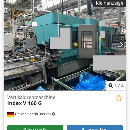
Kleinanzeige
1
/
4
Vertikaldrehmaschine
Index
V 160 G
Deutschland
389 km