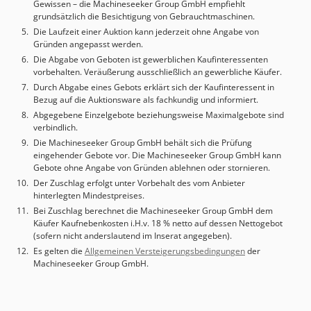
Gewissen – die Machineseeker Group GmbH empfiehlt
Z-Achse : 80 mm Ausstattung Spänemanagement :
grundsätzlich die Besichtigung von Gebrauchtmaschinen.
Scharnierband Späneförderer Kühlmittelmanagement :
Die Laufzeit einer Auktion kann jederzeit ohne Angabe von
Kühlschmierstoffpumpe 8 bar Teileabfuhr :
Gründen angepasst werden.
Werkstückabnahmeeinrichtung Stangenlader :
Die Abgabe von Geboten ist gewerblichen Kaufinteressenten
Stangenlademagazin LM 3200 Ausstoßer : Auf
vorbehalten. Veräußerung ausschließlich an gewerbliche Käufer.
Synchronspindel
Durch Abgabe eines Gebots erklärt sich der Kaufinteressent in
Bezug auf die Auktionsware als fachkundig und informiert.
Abgegebene Einzelgebote beziehungsweise Maximalgebote sind
verbindlich.
Die Machineseeker Group GmbH behält sich die Prüfung
eingehender Gebote vor. Die Machineseeker Group GmbH kann
Gebote ohne Angabe von Gründen ablehnen oder stornieren.
Der Zuschlag erfolgt unter Vorbehalt des vom Anbieter
hinterlegten Mindestpreises.
Bei Zuschlag berechnet die Machineseeker Group GmbH dem
Käufer Kaufnebenkosten i.H.v. 18 % netto auf dessen Nettogebot
(sofern nicht anderslautend im Inserat angegeben).
Es gelten die
Allgemeinen Versteigerungsbedingungen
der
Machineseeker Group GmbH.