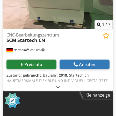
Transportdiensten können bei uns abgefragt werden. Wir
helfen bei Abholung so wie es geht mit.
1
/
7
CNC-Bearbeitungszentrum
SCM
Startech CN
Nattheim
258 km
Preisinfo
Anrufen
Zustand:
gebraucht
, Baujahr:
2018
, Startech cn
HAUPTMERKMALE FLEXIBLE UND INDIVIDUELL GESTALTETE
PRODUKTION VERBUNDEN MIT GESCHWINDIGKEIT UND
PRÄZISION DAS BOHREN VON OBEN MIT BEZUGNAHME
Kleinanzeige
AUF DIE OBERSEITE DER PLATTE ERMÖGLICHT EINE
ABSOLUT PRÄZISE BEARBEITUNG NUMERISCHE
STEUERUNG MIT 7" FARBBILDSCHIRM: EINFACH UND
INTUITIV TECHNISCHE DATEN Startech CN ACHSEN Max.