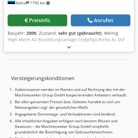
Kehra
1’792 km
Preisinfo
Anrufen
Baujahr:
2000
, Zustand:
sehr gut (gebraucht)
, Weinig
High-Mech A4 Bündelungsanlage Crjdpfxjq Rvrbo Ac Dsf
Bündelverpackungsanlage, kombinierbar mit anderen ab
Lager lieferbaren Weinig Auslaufsystemen wie Puffern und
Staplern. Bestehend aus 1. Weinig 815-300
Hochgeschwindigkeits-Bündelungseinheit 2. Weinig 812-
200 Auslaufrollenbahn mit Quereinzug 3. Steuerpult mit
Versteigerungskonditionen
Siemens S7-300 CPU
Auktionswaren werden im Namen und auf Rechnung des mit der
Machineseeker Group GmbH kooperierenden Anbieters verkauft.
Bei allen genannten Preisen bzw. Geboten handelt es sich um
Nettoangaben zzgl. der gesetzlichen MwSt.
Angegebene Demontage- und Verladekosten sind bindend.
Alle inhaltlichen Angaben erfolgen nach bestem Wissen und
Gewissen – die Machineseeker Group GmbH empfiehlt
grundsätzlich die Besichtigung von Gebrauchtmaschinen.