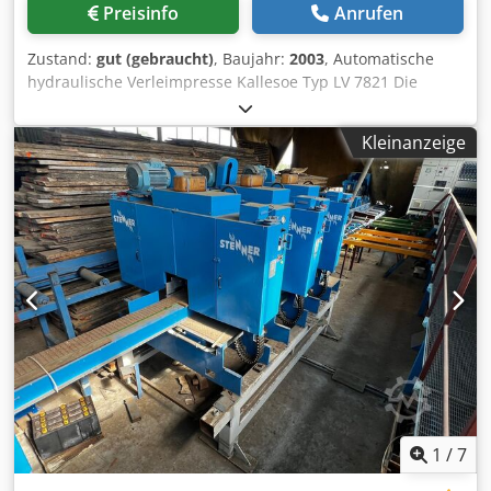
HOLZMA Maschinenbau GmbH Genaue
Preisinfo
Anrufen
Modellbezeichnung: HPL 510 / 43 / 22 / L / D / X
Schnittlänge (Code 43): max. 4.300 mm Hubtischbreite
Zustand:
gut (gebraucht)
, Baujahr:
2003
, Automatische
(Code 22): max. 2.200 mm Sägeblattüberstand: 125 mm
hydraulische Verleimpresse Kallesoe Typ LV 7821 Die
Hauptsägeblatt-Durchmesser: max. 450 mm Arbeitshöhe
Presse wird zum Verleimen von Holzelementen, z.B.
(Tischhöhe): ca. 1.020 mm (über Nivellierfüße anpassbar)
Tischplatten mit maximalen Abmessungen von 7800 mm x
Kleinanzeige
Gesamthöhe: ca. 2.100 – 2.200 mm (je nach
2100 mm, verwendet, der Beschleunigungsfaktor für die
Terminalaufbau) Steuerung & Spannzangen-Ausstattung
Verleimung ist das warme Wasser, das dem Pressentisch
Maschinensteuerung: Ausgestattet mit der bewährten,
zugeführt wird und kontinuierlich zirkuliert (es kann von
IPC-basierten Hochleistungssteuerung HOLZMA CADmatic
der CO oder von den an der Presse installierten
4. Diese bietet eine intuitive Bedienerführung über Grafik-
Heizgeräten erhitzt werden) Cedpfx Asrqzgkec Djrf
Bildschirme, Fehlerdiagnosen im Klartext sowie eine
Heizleistung der Presse 72 kW Maximale Pressenkapazität
optimierte Schnittablauf-Visualisierung. Material-
bis zu 2000 m2 / 7,5h Leimauftragsgerät mit Vorschub für
Spannzangen: Der Programmschieber ist serienmäßig mit
Kallesoe-Presse Typ KL40 - zum automatischen Auftragen
9 robusten, zweifingrigen HOLZMA Spannzangen zur
von Leim auf jede Lamelle und zur direkten Übergabe an
materialschonenden und hochpräzisen Paketfixierung
die Presse LV7821
ausgestattet. Elektrische Anschlusswerte & Energie
Betriebsspannung: 400 V (Drehstrom / Wechselstrom
dreiphasig) Netzform: 3~ + N Frequenz: 50 Hz Nennstrom:
52 A Erforderliche Absicherung: 63 A Träge
1
/
7
Steuerspannung: 24 V Ausstattungs- und
Funktionsmerkmale Automatische Schnitthöhensteuerung: