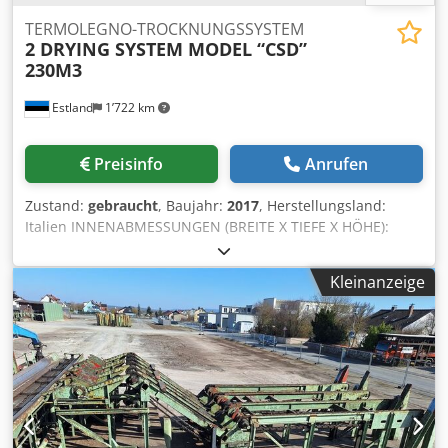
TERMOLEGNO-TROCKNUNGSSYSTEM
2 DRYING SYSTEM MODEL “CSD”
230M3
Estland
1’722 km
Preisinfo
Anrufen
Zustand:
gebraucht
, Baujahr:
2017
, Herstellungsland:
Italien INNENABMESSUNGEN (BREITE X TIEFE X HÖHE):
13.200 x 8.900 x 5.400 mm Crsdpfx Acsv Nkaus Dof
AUSSENABMESSUNGEN (BREITE X TIEFE X HÖHE): 14.060 x
Kleinanzeige
9.500 x 6.900 mm LÜFTERMOTOR: 5,5 kW MIT VARIABLER
DREHZAHL MAXIMALE ELEKTRISCHE LEISTUNG DES
LÜFTERS: 55 kW