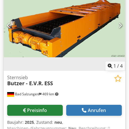
1
/
4
Sternsieb
Butzer - E.V.R.
ESS
Bad Salzungen
469 km
Preisinfo
Anrufen
Baujahr:
2025
, Zustand:
neu
,
Maschinen-/Fahrzeugnummer:
Neu
, Beschreibung: 