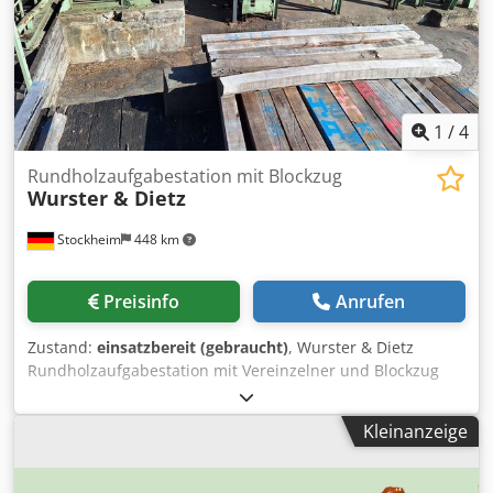
1
/
4
Rundholzaufgabestation mit Blockzug
Wurster & Dietz
Stockheim
448 km
Preisinfo
Anrufen
Zustand:
einsatzbereit (gebraucht)
, Wurster & Dietz
Rundholzaufgabestation mit Vereinzelner und Blockzug
mit Ausstoßer Cedpfxoyxrtae Ac Djrf
Kleinanzeige