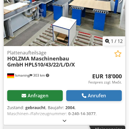
1
/
12
Plattenaufteilsäge
HOLZMA Maschinenbau
GmbH
HPL510/43/22/L/D/X
EUR 18’000
Ismaning
303 km
Festpreis zzgl. MwSt.
Anfragen
Anrufen
Zustand:
gebraucht
, Baujahr:
2004
,
Maschinen-/Fahrzeugnummer:
0-240-14-3077
,
Funktionsfähigkeit:
voll funktionsfähig
, Leistung:
18 kW
(24.47 PS)
, Eingangsspannung:
400 V
, Eingangsstrom:
52