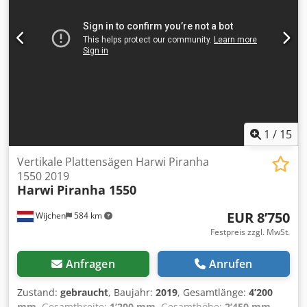
1
/
15
Vertikale Plattensägen Harwi Piranha
1550 2019
Harwi
Piranha 1550
EUR 8’750
Wijchen
584 km
Festpreis zzgl. MwSt.
Anfragen
Anrufen
Zustand:
gebraucht
, Baujahr:
2019
, Gesamtlänge:
4’200
mm
, Gesamtbreite:
1’200 mm
, Gesamthöhe:
2’450 mm
,