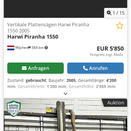
1
/
15
Vertikale Plattensägen Harwi Piranha
1550 2005
Harwi
Piranha 1550
EUR 5’850
Wijchen
584 km
Festpreis zzgl. MwSt.
Anfragen
Anrufen
Zustand:
gebraucht
, Baujahr:
2005
, Gesamtlänge:
4’200
mm
, Gesamtbreite:
1’200 mm
, Gesamthöhe:
2’450 mm
,
Farbe: Grau Gewicht: 485 kg - Baujahr: 2005 -
Dokumentation verfügbar: Nein - CE-Kennzeichnung
Auktion
vorhanden: Ja - CE-Zertifikat vorhanden: Nein -
Seriennummer: 25005630 - Max. Schnitthöhe horizontal
[mm]: 1550 - Max. Schnittbreite [mm]: 3300 - Max.
Schnitttiefe [mm]: 55 - Min. Sägeblattdurchmesser [mm]:
250 - Max. Sägeblattdurchmesser [mm]: 250 -