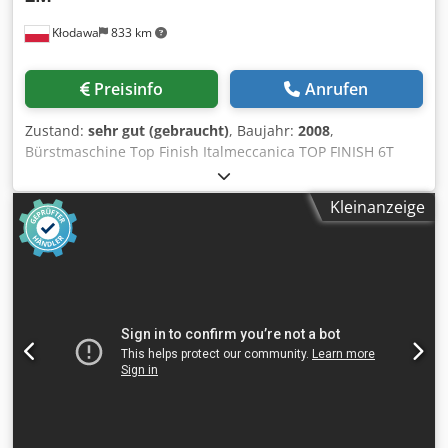
Kłodawa
833 km
Preisinfo
Anrufen
Zustand:
sehr gut (gebraucht)
, Baujahr:
2008
,
Bürstmaschine Top Finish Italmeccanica TOP FINISH 6T
-2M Bürstmaschine eine horizontale Welle zwei
Kantenstifte zwei Drehstifte Dedpek Iu Hvjfx Aiyock
Kleinanzeige