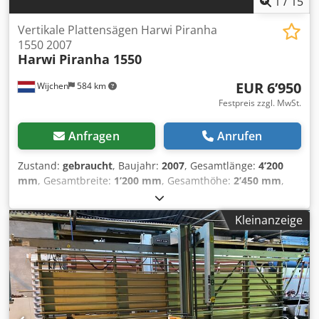
1
/
15
Vertikale Plattensägen Harwi Piranha
1550 2007
Harwi
Piranha 1550
EUR 6’950
Wijchen
584 km
Festpreis zzgl. MwSt.
Anfragen
Anrufen
Zustand:
gebraucht
, Baujahr:
2007
, Gesamtlänge:
4’200
mm
, Gesamtbreite:
1’200 mm
, Gesamthöhe:
2’450 mm
,
Farbe: Grau Gewicht: 485 kg - Baujahr: 2007 -
Dokumentation verfügbar: Nein - CE-Kennzeichnung
Kleinanzeige
vorhanden: Ja - CE-Zertifikat vorhanden: Nein -
Seriennummer: 5012 EX - Max. Schnitthöhe horizontal
[mm]: 1550 - Max. Schnittbreite [mm]: 3300 - Max.
Schnitttiefe [mm]: 55 - Min. Sägeblattdurchmesser [mm]:
250 Djdpfx Aioy Exmgeyjck - Max. Sägeblattdurchmesser
[mm]: 250 - Achsenbohrung Sägeblattdurchmesser [mm]:
30 - Horizontales Schneiden: Ja - Vertikales Schneiden: Ja -