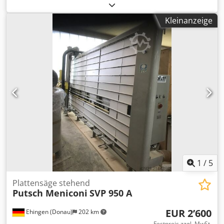
Funktionsfähigkeit:
voll funktionsfähig
, Schnitthöhe (max.):
1’600 mm
, Sägeblattdurchmesser:
250 mm
, Leergewicht:
Kleinanzeige
500 kg
, Schnitttiefe:
55 mm
, Kein Mindestpreis -
garantierter Verkauf zum höchsten Gebot! TECHNISCHE
DETAILS Max. Schnitthöhe vertikal: 1.600 mm Max.
Schnitthöhe horizontal: 1.550 mm Max. Schnitttiefe: 55 mm
Dsdpfx Aiozdzy Rsyjck Max. Sägeblattdurchmesser: 250
mm Achsenbohrung Sägeblattdurchmesser: 30 mm
MASCHINEN-DETAILS Spannung: 400 V Stromverbrauch:
6,6 A Sicherung: 16 A Leistung: 3,0 kW Abmessungen &
Gewicht Abmessungen (L x B x H): 4.200 x 1.200 x 2.450 mm
Gewicht: 500 kg Transportpakete: 1 AUSSTATTUNG
Horizontales Schneiden Vertikales Schneiden
1
/
5
Plattensäge stehend
Putsch Meniconi
SVP 950 A
EUR 2’600
Ehingen (Donau)
202 km
Festpreis zzgl. MwSt.