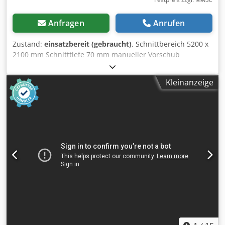
Anfragen
Anrufen
Zustand:
einsatzbereit (gebraucht)
, Schnittbereich 5200 x
2100 mm Schnitttiefe 70 mm manueller Vorschub
Dodpfsyrpk Ijx Aiyock automatischer Ausweichrost
Außenmaß L x B x H ca. 6550 x 1500 x 3010 mm
Kleinanzeige