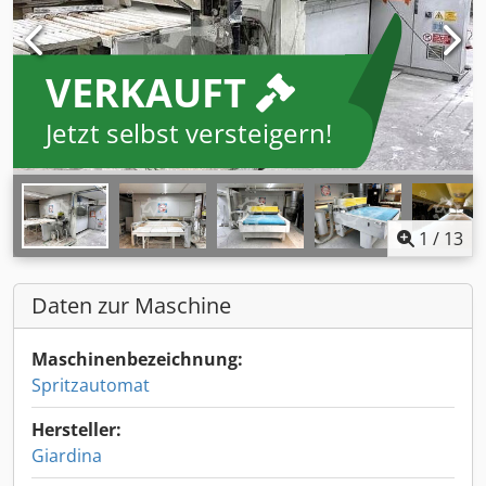
VERKAUFT
Jetzt selbst versteigern!
1
/
13
Daten zur Maschine
Maschinenbezeichnung:
Spritzautomat
Hersteller:
Giardina